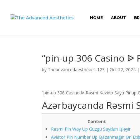
HOME
ABOUT
BR
“pin-up 306 Casino ᐉ 
by
Theadvancedaesthetics-123
|
Oct 22, 2024
“pin-up 306 Casino ᐉ Rəsmi Kazino Saytı Pinup 
Azərbaycanda Rəsmi S
Content
Rəsmi Pin Way Up Güzgü Saytları Işləyir
Aviator Pin Number Up Qazanmağın Ən Etiba