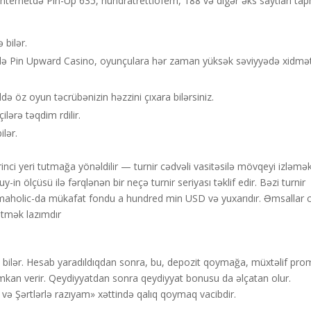
internetdə Pin-Up 635, hundratrettiofem, 188 və digər əks saytları t
 bilər.
 ilə Pin Upward Casino, oyunçulara hər zaman yüksək səviyyədə xidmə
ildə öz oyun təcrübənizin həzzini çıxara bilərsiniz.
lərə təqdim rdilir.
lər.
ci yeri tutmağa yönəldilir — turnir cədvəli vasitəsilə mövqeyi izləmə
n ölçüsü ilə fərqlənən bir neçə turnir seriyası təklif edir. Bəzi turnir
Omaholic-da mükafat fondu a hundred min USD və yuxarıdır. Əmsallar 
etmək lazımdır
 bilər. Hesab yaradıldıqdan sonra, bu, depozit qoymağa, müxtəlif pr
 imkan verir. Qeydiyyatdan sonra qeydiyyat bonusu da əlçatan olur.
 Şərtlərlə razıyam» xəttində qalıq qoymaq vacibdir.