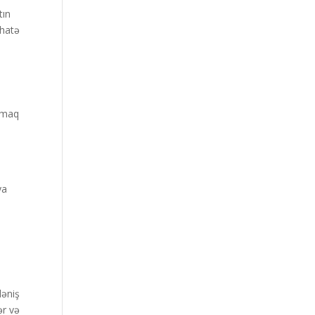
tın
əhatə
urmaq
,
ya
dəniş
ər və