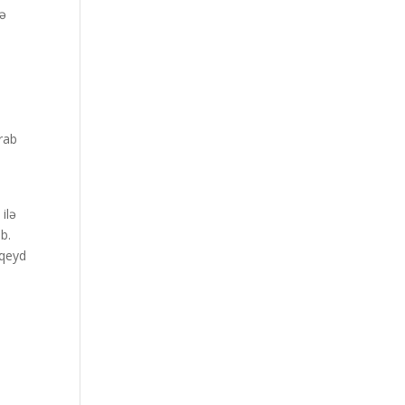
lə
arab
ilə
b.
 qeyd