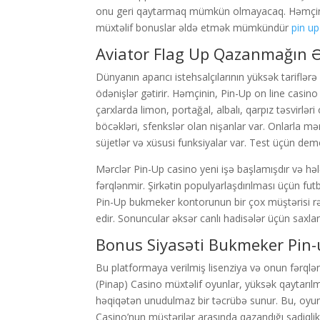
onu geri qaytarmaq mümkün olmayacaq. Həmçinin
müxtəlif bonuslar əldə etmək mümkündür
pin u
Aviator Flag Up Qazanmağın Ə
Dünyanın aparıcı istehsalçılarının yüksək tariflə
ödənişlər gətirir. Həmçinin, Pin-Up on line casin
çarxlarda limon, portağal, albalı, qarpız təsvirlər
böcəkləri, sfenkslər olan nişanlar var. Onlarla 
süjetlər və xüsusi funksiyalar var. Test üçün demo
Mərclər Pin-Up casino yeni işə başlamışdır və hələ
fərqlənmir. Şirkətin populyarlaşdırılması üçün fut
Pin-Up bukmeker kontorunun bir çox müştərisi rə
edir. Sonuncular əksər canlı hadisələr üçün saxla
Bonus Siyasəti Bukmeker Pin
Bu platformaya verilmiş lisenziya və onun fərqlən
(Pinap) Casino müxtəlif oyunlar, yüksək qaytarılm
həqiqətən unudulmaz bir təcrübə sunur. Bu, oyunç
Casino’nun müştərilər arasında qazandığı sadiqli