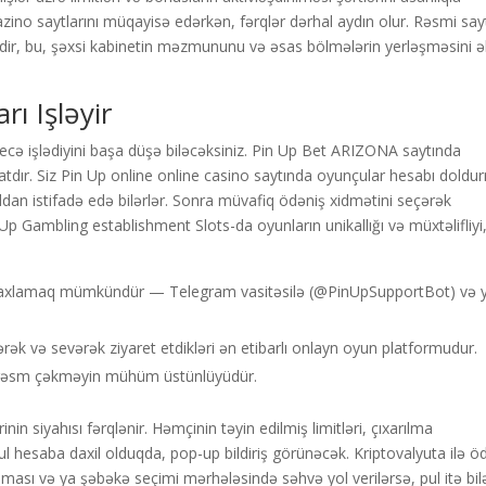
zino saytlarını müqayisə edərkən, fərqlər dərhal aydın olur. Rəsmi say
şdir, bu, şəxsi kabinetin məzmununu və əsas bölmələrin yerləşməsini 
ı Işləyir
necə işlədiyini başa düşə biləcəksiniz. Pin Up Bet ARIZONA saytında
atdır. Siz Pin Up online online casino saytında oyunçular hesabı dold
ddan istifadə edə bilərlər. Sonra müvafiq ödəniş xidmətini seçərək
p Gambling establishment Slots-da oyunların unikallığı və müxtəlifliyi
qə saxlamaq mümkündür — Telegram vasitəsilə (@PinUpSupportBot) və 
rək və sevərək ziyaret etdikləri ən etibarlı onlayn oyun platformudur.
ə rəsm çəkməyin mühüm üstünlüyüdür.
n siyahısı fərqlənir. Həmçinin təyin edilmiş limitləri, çıxarılma
ul hesaba daxil olduqda, pop-up bildiriş görünəcək. Kriptovalyuta ilə ö
rılması və ya şəbəkə seçimi mərhələsində səhvə yol verilərsə, pul itə bil