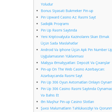
Yoludur
Bonus Siyasəti Bukmeker Pin-up
Pin Upward Casino Az: Rəsmi Sayt
Sadiqlik Proqramı
Pin Up Rəsmi Saytında
Yeni Kriptovalyuta Kazinolarını Skan Etmək
Üçün Sadə Məsləhətlər
Android Və Iphone Üçün Apk Pin Number U
Uyğulamasının Yüklənməsi
Maliyyə Əməliyyatları: Depozit Və Çıxarışlar
Pin-up On The Web Casino Azerbaycan:
Azərbaycanda Rəsmi Sayt
Pin Up 306 Oyun Avtomatları Onlayn Oyna
Pin Up 306 Casino Rəsmi Saytında Oynama
Və Bahis Et
Ən Məşhur Pin-up Casino Slotları
Şəxsi Məlumatların Təhlükəsizliyi Və Qorun