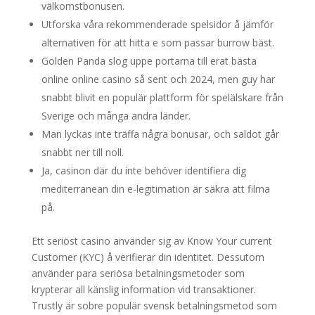
välkomstbonusen.
Utforska våra rekommenderade spelsidor å jämför
alternativen för att hitta e som passar burrow bäst.
Golden Panda slog uppe portarna till erat bästa
online online casino så sent och 2024, men guy har
snabbt blivit en populär plattform för spelälskare från
Sverige och många andra länder.
Man lyckas inte träffa några bonusar, och saldot går
snabbt ner till noll.
Ja, casinon där du inte behöver identifiera dig
mediterranean din e-legitimation är säkra att filma
på.
Ett seriöst casino använder sig av Know Your current
Customer (KYC) å verifierar din identitet. Dessutom
använder para seriösa betalningsmetoder som
krypterar all känslig information vid transaktioner.
Trustly är sobre populär svensk betalningsmetod som