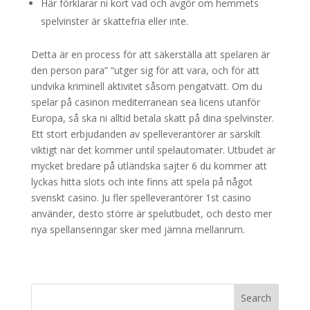
Här förklarar ni kort vad och avgör om hemmets
spelvinster är skattefria eller inte.
Detta är en process för att säkerställa att spelaren är
den person para” “utger sig för att vara, och för att
undvika kriminell aktivitet såsom pengatvätt. Om du
spelar på casinon mediterranean sea licens utanför
Europa, så ska ni alltid betala skatt på dina spelvinster.
Ett stort erbjudanden av spelleverantörer är särskilt
viktigt när det kommer until spelautomater. Utbudet är
mycket bredare på utländska sajter 6 du kommer att
lyckas hitta slots och inte finns att spela på något
svenskt casino. Ju fler spelleverantörer 1st casino
använder, desto större är spelutbudet, och desto mer
nya spellanseringar sker med jämna mellanrum.
Search