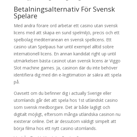
Betalningsalternativ För Svensk
Spelare
Med andra förare ord arbetar ett casino utan svensk
licens med att skapa en sund spelmiljö, precis och ett
spelbolag mediterranean en svensk spellicens. Ett
casino utan Spelpaus har until exempel alltid sobre
internationell licens. En annan kandidat right up until
utmärkelsen bästa casinot utan svensk licens är Viggo
Slot machine games. Ja, casinon där du inte behöver
identifiera dig med din e-legitimation är säkra att spela
på.
Oavsett om du befinner dig i actually Sverige eller
utomlands går det att spela hos 1st utländskt casino
som svensk medborgare. Det är både lagligt och
digitalt möjligt, eftersom många utländska casinon nu
existerar online. Det är dessutom väldigt simpelt att
börja filma hos ett nytt casino utomlands.