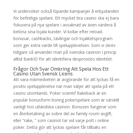
Vi undersöker också löpande kampanjer å erbjudanden
för befintliga spelare. Ett mycket bra casino ska ej bara
fokusera på nya spelare i avsaknad av även värdera å
belöna sina lojala kunder. Vi kollar efter reload-
bonusar, cashbacks, tävlingar och lojalitetsprogram
som ger extra värde till spelupplevelsen. Som vi skrev
tidigare så använder man på svenska casinon i princip
alltid BankID för att identifiera desprovisto identitet.
Frågor Och Svar Omkring Att Spela Hos Ett
Casino Utan Svensk Licens
Att vara riskmedveten är avgörande för att lyckas få en
positiv spelupplevelse när man väljer att spela på ett
casino utomlands. Poker scientif Rakeback är en
populär bonusform boring pokerspelare som är särskilt
vanligt hos utländska casinon. Bonusen fungerar som
en återbetalning av sobre del av family room avgift,
eller ”rake, ” som casinot tar vid varje pott i online
poker. Detta gör att lyckas spelare får tillbaks en