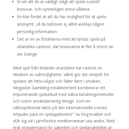
Vi vet att de är väldigt roligt att spela scientif
bonusar, och synnerligen stora sådana.
En klar fördel är att du har mulighed for at spela
anonymt, så du behöver ej alltid avslöja någon
personlig information.
Det är en av fördelarna med att lyckas spela på
utländska casinon, där bonusarna är fler å större än
we Sverige.
Med spel från ledande utvecklare har casinot en
rikedom av valmöjligheter, vilket gör det simpelt för
spelare att hitta något och faller dem i smaken.
Megaslot Gambling establishment kombinerar ett
imponerande spelutbud med säkra betalningsmetoder
och sobre användarvänlig design. Som en
välrespekterad aktör på den internationella scenen
erbjuder para en spelupplevelse” “av hög kvalitet och
står sig väl i jämförelse mediterranean sea andra. Med
erat engagemang för säkerhet och spelarvänlighet är