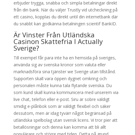
erbjuder trygga, snabba och simpla betalningar direkt
från din bank. När du väljer Trustly vid utcheckning på
ett casino, kopplas du direkt until din internetbank där
du snabbt kan godkänna betalningen scientif BankID.
Är Vinster Från Utländska
Casinon Skattefria I Actually
Sverige?
Till exempel får para inte ha en hemsida på sveriges,
använda sig av svenska kronor som valuta eller
marknadsföra sina tjänster we Sverige utan tillstånd.
Supporten skall vara öppen dygnet omkring och
personalen måste kunna tala flytande svenska. Du
som kund skall kunna kommunicera med unserem via
live chat, telefon eller e-post. Siru är sobre väldigt
smidig e-plånbok som är väldigt flexibel och säker
dessutom, men är idag tyvärr något begränsad på
utländska spelbolag utan svensk licens. Vi tror pier att
betallösningar och denna kan komma att bli allt
populärare och större med tiden. Detta på grund