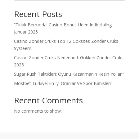
Recent Posts
“Tidak Bermodal Casino Bonus Uden Indbetaling
Januar 2025
Casino Zonder Cruks Top 12 Goksites Zonder Cruks
Systeem
Casino Zonder Cruks Nederland: Gokken Zonder Cruks
2025
Sugar Rush Taktikleri: Oyunu Kazanmanın Kesin Yolları”
Mostbet Türkiye: En Iyi Oranlar Ve Spor Bahisleri”
Recent Comments
No comments to show.