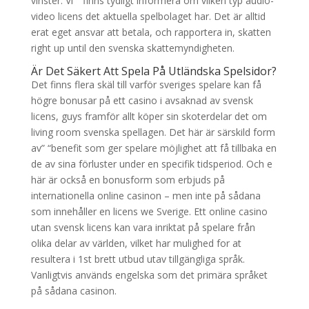
vinster. Vi” “finns tydligt informera om vilken typ audio-
video licens det aktuella spelbolaget har. Det är alltid
erat eget ansvar att betala, och rapportera in, skatten
right up until den svenska skattemyndigheten.
Är Det Säkert Att Spela På Utländska Spelsidor?
Det finns flera skäl till varför sveriges spelare kan få
högre bonusar på ett casino i avsaknad av svensk
licens, guys framför allt köper sin skoterdelar det om
living room svenska spellagen. Det här är särskild form
av” “benefit som ger spelare möjlighet att få tillbaka en
de av sina förluster under en specifik tidsperiod. Och e
här är också en bonusform som erbjuds på
internationella online casinon – men inte på sådana
som innehåller en licens we Sverige. Ett online casino
utan svensk licens kan vara inriktat på spelare från
olika delar av världen, vilket har mulighed for at
resultera i 1st brett utbud utav tillgängliga språk.
Vanligtvis används engelska som det primära språket
på sådana casinon.