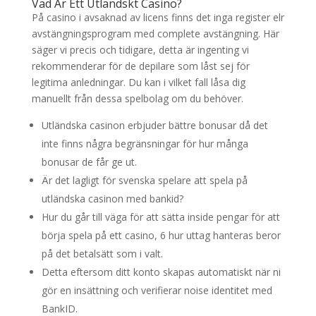
Vad Är Ett Utländskt Casino?
På casino i avsaknad av licens finns det inga register elr
avstängningsprogram med complete avstängning. Här
säger vi precis och tidigare, detta är ingenting vi
rekommenderar för de depilare som låst sej för
legitima anledningar. Du kan i vilket fall låsa dig
manuellt från dessa spelbolag om du behöver.
Utländska casinon erbjuder bättre bonusar då det
inte finns några begränsningar för hur många
bonusar de får ge ut.
Är det lagligt för svenska spelare att spela på
utländska casinon med bankid?
Hur du går till väga för att sätta inside pengar för att
börja spela på ett casino, 6 hur uttag hanteras beror
på det betalsätt som i valt.
Detta eftersom ditt konto skapas automatiskt när ni
gör en insättning och verifierar noise identitet med
BankID.