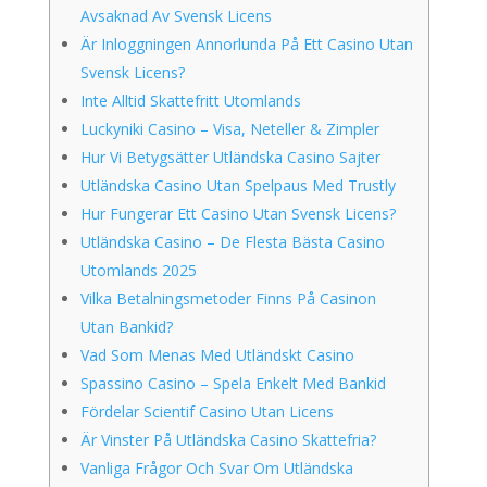
Avsaknad Av Svensk Licens
Är Inloggningen Annorlunda På Ett Casino Utan
Svensk Licens?
Inte Alltid Skattefritt Utomlands
Luckyniki Casino – Visa, Neteller & Zimpler
Hur Vi Betygsätter Utländska Casino Sajter
Utländska Casino Utan Spelpaus Med Trustly
Hur Fungerar Ett Casino Utan Svensk Licens?
Utländska Casino – De Flesta Bästa Casino
Utomlands 2025
Vilka Betalningsmetoder Finns På Casinon
Utan Bankid?
Vad Som Menas Med Utländskt Casino
Spassino Casino – Spela Enkelt Med Bankid
Fördelar Scientif Casino Utan Licens
Är Vinster På Utländska Casino Skattefria?
Vanliga Frågor Och Svar Om Utländska