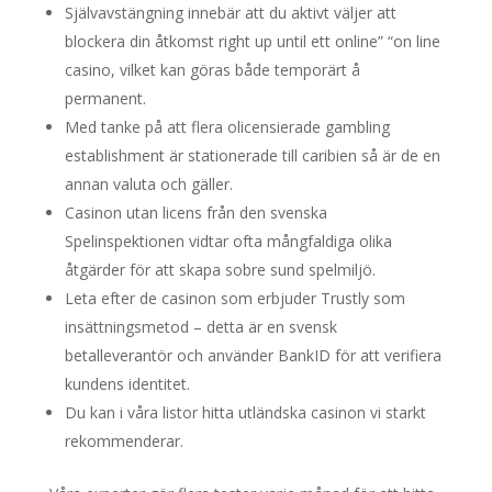
Självavstängning innebär att du aktivt väljer att
blockera din åtkomst right up until ett online” “on line
casino, vilket kan göras både temporärt å
permanent.
Med tanke på att flera olicensierade gambling
establishment är stationerade till caribien så är de en
annan valuta och gäller.
Casinon utan licens från den svenska
Spelinspektionen vidtar ofta mångfaldiga olika
åtgärder för att skapa sobre sund spelmiljö.
Leta efter de casinon som erbjuder Trustly som
insättningsmetod – detta är en svensk
betalleverantör och använder BankID för att verifiera
kundens identitet.
Du kan i våra listor hitta utländska casinon vi starkt
rekommenderar.