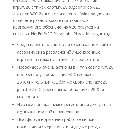
блэкджек%2C баккара%2C и также онлайн-
игры%2C эти как слоты%2C видеопокер%2C
лотереи%2C бинго только кено. 1Win предложила
отличное разнообразие поставщиков
программного обеспечения%2C окружении
которых NetEnt%2C Pragmatic Play и Microgaming.
Среди представленного на официальном сайте
ассортимента развлечений лицензионные
игровые автоматы занимают первенство.
Провайдеры очень активны в 1 Win casino ru%2C
постоянно устроил акции%2C где дают
дополнительный кэшбэк же своих слотах%2C
рейкбек%2C фриспины за обналичить%2C и
многое что!
На этом попадавшемся регистрация аккаунта в
официальном сайте завершена.
Платформа нормально работаешь при
подключении через VPN или другие proxy-