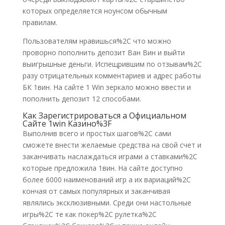
которых определяется ноунсом обычным
правилам.
Пользователям нравишься%2C что можно
проворно пополнить депозит Ван Вин и выйти
выигрышные деньги. Испещрившим по отзывам%2C
разу отрицательных комментариев и адрес работы
БК 1вин. На сайте 1 Win зеркало можно ввести и
пополнить депозит 12 способами.
Как Зарегистрироваться а Официальном
Сайте 1win Казино%3F
Выполнив всего и простых шагов%2C сами
сможете внести желаемые средства на свой счет и
заканчивать наслаждаться играми а ставками%2C
которые предложила 1вин. На сайте доступно
более 6000 наименований игр а их вариаций%2C
кончая от самых популярных и заканчивая
являлись эксклюзивными. Среди они настольные
игры%2C те как покер%2C рулетка%2C