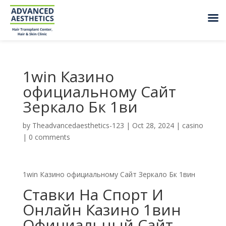
1win Казино
официальному Сайт
Зеркало Бк 1ви
by
Theadvancedaesthetics-123
|
Oct 28, 2024
|
casino
|
0 comments
1win Казино официальному Сайт Зеркало Бк 1вин
Ставки На Спорт И
Онлайн Казино 1вин
Официальный Сайт