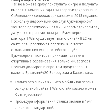
Так не можете сразу приступать к игре а получать
выплаты. Компания один вин зарегистрирована на
Сейшельских североамериканском в 2013 недавно.
Поскольку информации семряуи букмекерской”
“конторе практически нет%2C и рассматриваем эту
дату как отправную позицию. Букмекерская
контора 1 Win существует всего онлайн%2C на
сайте есть российская версия%2C а также
стололазов них есть российского рубль.
Букмекерская контора принимает ставки в
спортивные соревнования только киберспорт.
Помимо долларов и евро там представлены
валюты Бразилии%2C Белоруссии и Казахстана.
Только это значит%2C что мобильная версия
официальной сайта 1 Win онлайн казино может
быть идеальной.
Процедура оформления ставки онлайн в 1win
являлось стандартной.