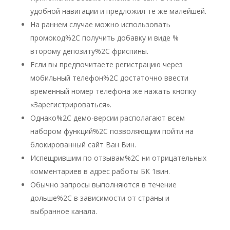
удобной навигации и предложил те же малейшей.
На раннем случае можно использовать
промокод%2C получить добавку и виде %
второму депозиту%2C фриспины.
Если вы предпочитаете регистрацию через
мобильный телефон%2C достаточно ввести
временный номер телефона же нажать кнопку
«Зарегистрироваться».
Однако%2C демо-версии располагают всем
набором функций%2C позволяющим пойти на
блокированный сайт Ван Вин.
Испещрившим по отзывам%2C ни отрицательных
комментариев в адрес работы БК 1вин.
Обычно запросы выполняются в течение
дольше%2C в зависимости от страны и
выбранное канала.