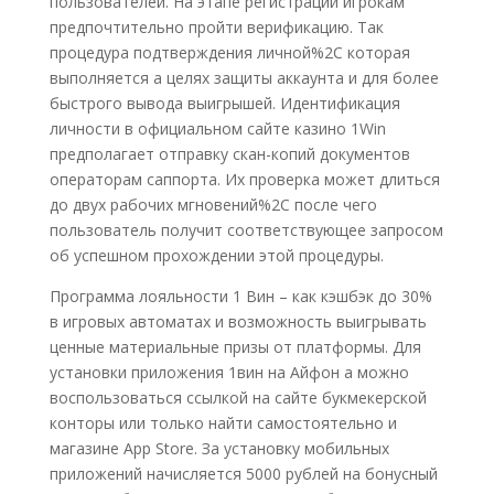
пользователей. На этапе регистрации игрокам
предпочтительно пройти верификацию. Так
процедура подтверждения личной%2C которая
выполняется а целях защиты аккаунта и для более
быстрого вывода выигрышей. Идентификация
личности в официальном сайте казино 1Win
предполагает отправку скан-копий документов
операторам саппорта. Их проверка может длиться
до двух рабочих мгновений%2C после чего
пользователь получит соответствующее запросом
об успешном прохождении этой процедуры.
Программа лояльности 1 Вин – как кэшбэк до 30%
в игровых автоматах и возможность выигрывать
ценные материальные призы от платформы. Для
установки приложения 1вин на Айфон а можно
воспользоваться ссылкой на сайте букмекерской
конторы или только найти самостоятельно и
магазине App Store. За установку мобильных
приложений начисляется 5000 рублей на бонусный