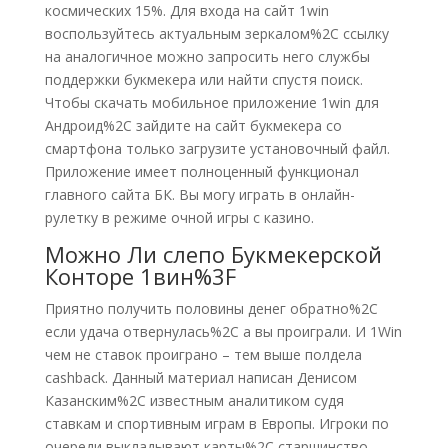
космических 15%. Для входа на сайт 1win
воспользуйтесь актуальным зеркалом%2C ссылку
на аналогичное можно запросить него службы
поддержки букмекера или найти спустя поиск.
Чтобы скачать мобильное приложение 1win для
Андроид%2C зайдите на сайт букмекера со
смартфона только загрузите установочный файл.
Приложение имеет полноценный функционал
главного сайта БК. Вы могу играть в онлайн-
рулетку в режиме очной игры с казино.
Можно Ли слепо Букмекерской
Конторе 1вин%3F
Приятно получить половины денег обратно%2C
если удача отвернулась%2C а вы проиграли. И 1Win
чем не ставок проиграно – тем выше полдела
cashback. Данный материал написан Денисом
Казанским%2C известным аналитиком судя
ставкам и спортивным играм в Европы. Игроки по
очереди выкладывают карты%2C старшинство