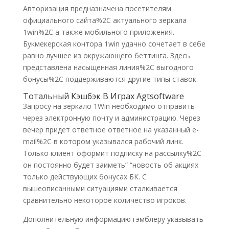
Авторизация предназначена посетителям
официального сайта%2C актуального зеркала
1win%2C а также мобильного приложения.
Букмекерская контора 1win удачно сочетает в себе
равно лучшее из окружающего беттинга. Здесь
представлена насыщенная линия%2C выгодного
бонусы%2C поддерживаются другие типы ставок.
Тотальный Кэшбэк В Играх Agtsoftware
Запросу на зеркало 1Win необходимо отправить
через электронную почту и администрацию. Через
вечер придет ответное ответное на указанный e-
mail%2C в котором указывался рабочий линк.
Только клиент оформит подписку на рассылку%2C
он постоянно будет заиметь” “новость об акциях
только действующих бонусах БК. С
вышеописанными ситуациями сталкивается
сравнительно некоторое количество игроков.
Дополнительную информацию гэмблеру указывать