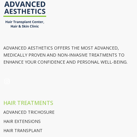
ADVANCED AESTHETICS OFFERS THE MOST ADVANCED,
MEDICALLY PROVEN AND NON-INVASIVE TREATMENTS TO
ENHANCE YOUR CONFIDENCE AND PERSONAL WELL-BEING.
INSTAGRAM
HAIR TREATMENTS
ADVANCED TRICHOSURE
HAIR EXTENSIONS
HAIR TRANSPLANT