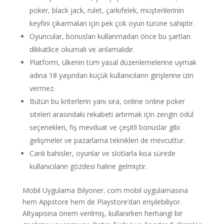
poker, black jack, rulet, çarkıfelek, müşterilerinin
keyfini çıkarmaları için pek çok oyun türüne sahiptir.
Oyuncular, bonusları kullanmadan önce bu şartları
dikkatlice okumalı ve anlamalıdır.
Platform, ülkenin tüm yasal düzenlemelerine uymak
adına 18 yaşından küçük kullanıcıların girişlerine izin
vermez.
Bütün bu kriterlerin yanı sıra, online online poker
siteleri arasındaki rekabeti artırmak için zengin ödül
seçenekleri, fiş mevduat ve çeşitli bonuslar gibi
gelişmeler ve pazarlama teknikleri de mevcuttur.
Canlı bahisler, oyunlar ve slotlarla kısa sürede
kullanıcıların gözdesi haline gelmiştir.
Mobil Uygulama Bilyoner. com mobil uygulamasına
hem Appstore hem de Playstore’dan erişilebiliyor.
Altyapısına önem verilmiş, kullanırken herhangi bir