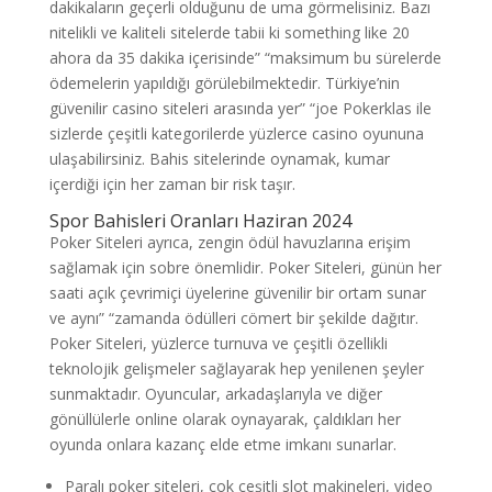
dakikaların geçerli olduğunu de uma görmelisiniz. Bazı
nitelikli ve kaliteli sitelerde tabii ki something like 20
ahora da 35 dakika içerisinde” “maksimum bu sürelerde
ödemelerin yapıldığı görülebilmektedir. Türkiye’nin
güvenilir casino siteleri arasında yer” “joe Pokerklas ile
sizlerde çeşitli kategorilerde yüzlerce casino oyununa
ulaşabilirsiniz. Bahis sitelerinde oynamak, kumar
içerdiği için her zaman bir risk taşır.
Spor Bahisleri Oranları Haziran 2024
Poker Siteleri ayrıca, zengin ödül havuzlarına erişim
sağlamak için sobre önemlidir. Poker Siteleri, günün her
saati açık çevrimiçi üyelerine güvenilir bir ortam sunar
ve aynı” “zamanda ödülleri cömert bir şekilde dağıtır.
Poker Siteleri, yüzlerce turnuva ve çeşitli özellikli
teknolojik gelişmeler sağlayarak hep yenilenen şeyler
sunmaktadır. Oyuncular, arkadaşlarıyla ve diğer
gönüllülerle online olarak oynayarak, çaldıkları her
oyunda onlara kazanç elde etme imkanı sunarlar.
Paralı poker siteleri, çok çeşitli slot makineleri, video