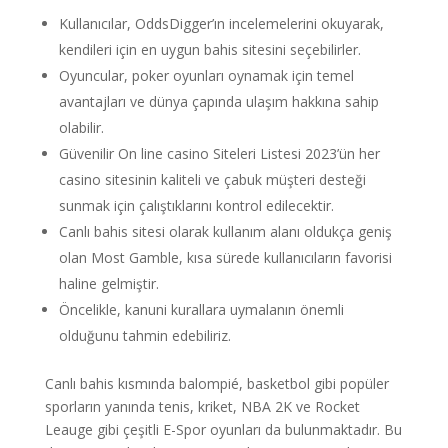
Kullanıcılar, OddsDigger’ın incelemelerini okuyarak,
kendileri için en uygun bahis sitesini seçebilirler.
Oyuncular, poker oyunları oynamak için temel
avantajları ve dünya çapında ulaşım hakkına sahip
olabilir.
Güvenilir On line casino Siteleri Listesi 2023’ün her
casino sitesinin kaliteli ve çabuk müşteri desteği
sunmak için çalıştıklarını kontrol edilecektir.
Canlı bahis sitesi olarak kullanım alanı oldukça geniş
olan Most Gamble, kısa sürede kullanıcıların favorisi
haline gelmiştir.
Öncelikle, kanuni kurallara uymalanın önemli
olduğunu tahmin edebiliriz.
Canlı bahis kısmında balompié, basketbol gibi popüler
sporların yanında tenis, kriket, NBA 2K ve Rocket
Leauge gibi çeşitli E-Spor oyunları da bulunmaktadır. Bu