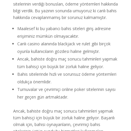
sitelerinin verdiği bonusları, ödeme yöntemleri hakkında
bilgi verdik. Bu yazının sonunda umuyoruz ki canlı bahis
hakkında cevaplanmamış bir sorunuz kalmamıştır.
Maalesef ki bu yabancı bahis siteleri giriş adresine
erişiminiz mümkün olmayacaktır.
Canlı casino alanında blackjack ve rulet gibi birçok
oyunla kullanıcıların gözdesi haline gelmiştir.
Ancak, bahiste doğru maç sonucu tahminleri yapmak
tüm bahisçi için büyük bir zorluk haline geliyor.
Bahis sitelerinde hızlı ve sorunsuz ödeme yöntemleri
oldukça önemlidir.
Turnuvalar ve çevrimiçi online poker sitelerinin sayısı
her geçen gün artmaktadır.
Ancak, bahiste doğru maç sonucu tahminleri yapmak
tüm bahisçi için büyük bir zorluk haline geliyor. Başarılı
olmak için, bahisi oynayanların, çevrimiçi bahis