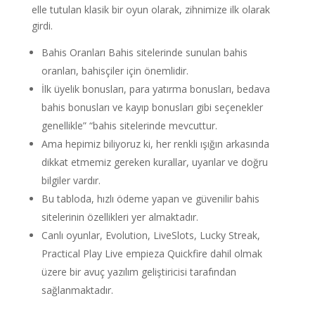
elle tutulan klasik bir oyun olarak, zihnimize ilk olarak
girdi.
Bahis Oranları Bahis sitelerinde sunulan bahis
oranları, bahisçiler için önemlidir.
İlk üyelik bonusları, para yatırma bonusları, bedava
bahis bonusları ve kayıp bonusları gibi seçenekler
genellikle” “bahis sitelerinde mevcuttur.
Ama hepimiz biliyoruz ki, her renkli ışığın arkasında
dikkat etmemiz gereken kurallar, uyarılar ve doğru
bilgiler vardır.
Bu tabloda, hızlı ödeme yapan ve güvenilir bahis
sitelerinin özellikleri yer almaktadır.
Canlı oyunlar, Evolution, LiveSlots, Lucky Streak,
Practical Play Live empieza Quickfire dahil olmak
üzere bir avuç yazılım geliştiricisi tarafından
sağlanmaktadır.