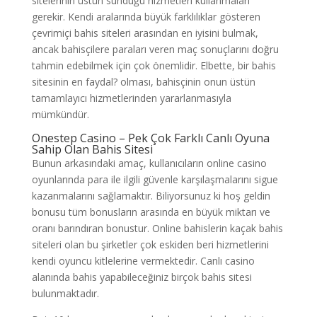
sitelerinin üstün sunduğu hizmetleri kullanmaları
gerekir. Kendi aralarında büyük farklılıklar gösteren
çevrimiçi bahis siteleri arasından en iyisini bulmak,
ancak bahisçilere paraları veren maç sonuçlarını doğru
tahmin edebilmek için çok önemlidir. Elbette, bir bahis
sitesinin en faydal? olması, bahisçinin onun üstün
tamamlayıcı hizmetlerinden yararlanmasıyla
mümkündür.
Onestep Casino – Pek Çok Farklı Canlı Oyuna
Sahip Olan Bahis Sitesi
Bunun arkasındaki amaç, kullanıcıların online casino
oyunlarında para ile ilgili güvenle karşılaşmalarını sigue
kazanmalarını sağlamaktır. Biliyorsunuz ki hoş geldin
bonusu tüm bonusların arasında en büyük miktarı ve
oranı barındıran bonustur. Online bahislerin kaçak bahis
siteleri olan bu şirketler çok eskiden beri hizmetlerini
kendi oyuncu kitlelerine vermektedir. Canlı casino
alanında bahis yapabileceğiniz birçok bahis sitesi
bulunmaktadır.