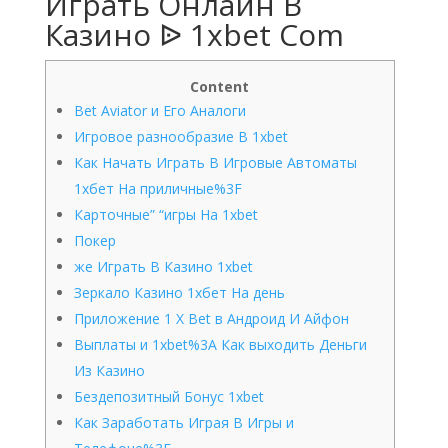
Играть Онлайн В
Казино ᐉ 1xbet Com
Content
Bet Aviator и Его Аналоги
Игровое разнообразие В 1xbet
Как Начать Играть В Игровые Автоматы
1хбет На приличные%3F
Карточные” “игры На 1xbet
Покер
же Играть В Казино 1xbet
Зеркало Казино 1хбет На день
Приложение 1 X Bet в Андроид И Айфон
Выплаты и 1xbet%3A Как выходить Деньги
Из Казино
Бездепозитный Бонус 1xbet
Как Заработать Играя В Игры и