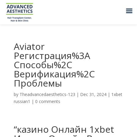
Aviator
Регистрация%3A
Способы%2C
Верификация%2C
Проблемы
by
Theadvancedaesthetics-123
|
Dec 31, 2024
|
1xbet
russian1
|
0 comments
“казино Онлайн 1xbet