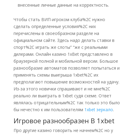
внесенные личные данные на корректность.
Чтобы стать ВИП-игроком клуба%2C нужно
сделать определенные условия%2C них
перечислены в своеобразном разделе на
официальном сайте. Здесь надо делать ставки в
спорт%2C играть же слоты” “же с реальными
дилерами. Онлайн казино 1xBet представлено в
браузерной полной и мобильной версии. Большое
разнообразие автоматов позволяет попытаться и
применять схемы выигрыша 1xbet%2C их
предполагают повышение возможностей на удачу.
Из-за этого новички спрашивают и не мне%2C
реально ли выиграть в 1xbet судя схеме. Ответ
являлась отрицательным%2C так только это было
бы нечестно к им пользователям
1xbet зеркало
.
Игровое разнообразен В 1xbet
Про другие казино говорить не начнем%2C но у