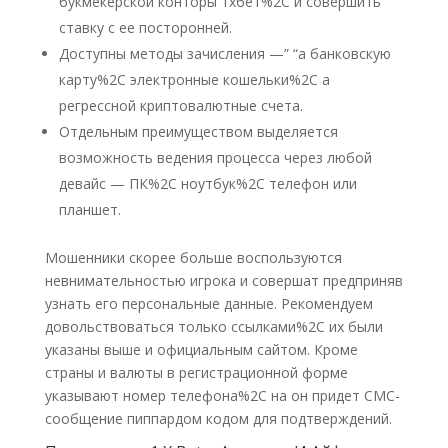
букмекерской конторы 1хбет%2C и совершить
ставку с ее посторонней.
Доступны методы зачисления —” “а банковскую
карту%2C электронные кошельки%2C а
регрессной криптовалютные счета.
Отдельным преимуществом выделяется
возможность ведения процесса через любой
девайс — ПК%2C ноутбук%2C телефон или
планшет.
Мошенники скорее больше воспользуются
невнимательностью игрока и совершат предприняв
узнать его персональные данные. Рекомендуем
довольствоваться только ссылками%2C их были
указаны выше и официальным сайтом. Кроме
страны и валюты в регистрационной форме
указывают номер телефона%2C на он придет СМС-
сообщение пиппардом кодом для подтверждений.