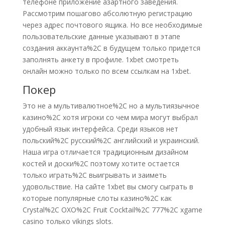
телефоне приложение азартного заведения.
Рассмотрим пошагово абсолютную регистрацию
через адрес почтового ящика. Но все необходимые
пользовательские данные указывают в этапе
создания аккаунта%2C в будущем только придется
заполнять анкету в профиле. 1xbet смотреть
онлайн можно только по всем ссылкам на 1xbet.
Покер
Это не а мультивалютное%2C но а мультиязычное
казино%2C хотя игроки со чем мира могут выбрал
удобный язык интерфейса. Среди языков нет
польский%2C русский%2C английский и украинский.
Наша игра отличается традиционным дизайном
костей и доски%2C поэтому хотите остается
только играть%2C выигрывать и заиметь
удовольствие. На сайте 1xbet вы смогу сыграть в
которые популярные слоты казино%2C как
Crystal%2C OXO%2C Fruit Cocktail%2C 777%2C xgame
casino только vikings slots.