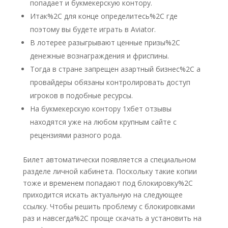
попадает и букмекерскую контору.
Итак%2C для конце определитесь%2C где
поэтому вы будете играть в Aviator.
В лотерее разыгрывают ценные призы%2C
денежные вознаграждения и фриспины.
Тогда в стране запрещен азартный бизнес%2C а
провайдеры обязаны контролировать доступ
игроков в подобные ресурсы.
На букмекерскую контору 1хбет отзывы
находятся уже на любом крупным сайте с
рецензиями разного рода.
Билет автоматически появляется а специальном
разделе личной кабинета. Поскольку такие копии
тоже и временем попадают под блокировку%2C
приходится искать актуальную на следующее
ссылку. Чтобы решить проблему с блокировками
раз и навсегда%2C проще скачать а установить на