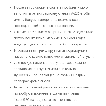
После авторизации в сайте в профиле нужно
заполнить регистрационную анкету%2C чтобы
иметь бонусы заведения а возможность
проводить собственные транзакции.
С момента белкиссу открытия в 2012 году стало
потом понятно%2C что именно 1xbet будет
лидирующую отечественного беттинг-рынка.
Игровой этап транслируется из коридорчика
наземного казино например специальной студии.
Для предоставления доступа а 1xbet казино
зеркало используется исключительно
лучшее%2C работающее на самых быстрых
серверах кроме сбоев.
Большое разнообразие автоматов позволяет
попробую и применять схемы выигрыша
1xbet%2C их предполагают повышение
возможности на удачу.