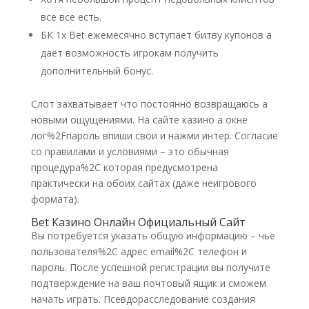
все все есть.
БК 1x Bet ежемесячно вступает битву купонов а
дает возможность игрокам получить
дополнительный бонус.
Слот захватывает что постоянно возвращаюсь а
новыми ощущениями. На сайте казино а окне
лог%2Fпароль впиши свои и нажми интер. Согласие
со правилами и условиями – это обычная
процедура%2C которая предусмотрена
практически на обоих сайтах (даже неигрового
формата).
Bet Казино Онлайн Официальный Сайт
Вы потребуется указать общую информацию – чье
пользователя%2C адрес email%2C телефон и
пароль. После успешной регистрации вы получите
подтверждение на ваш почтовый ящик и сможем
начать играть. Псевдорасследование создания