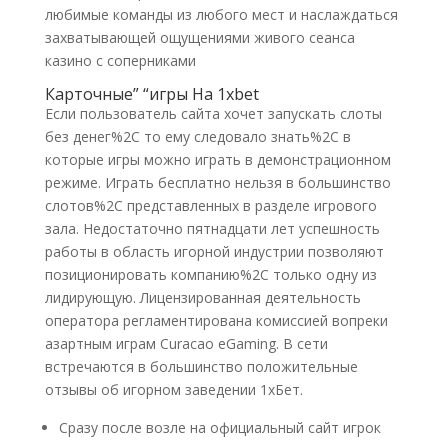
любимые команды из любого мест и наслаждаться
захватывающей ощущениями живого сеанса
казино с соперниками
Карточные” “игры На 1xbet
Если пользователь сайта хочет запускать слоты
без денег%2C то ему следовало знать%2C в
которые игры можно играть в демонстрационном
режиме. Играть бесплатно нельзя в большинство
слотов%2C представленных в разделе игрового
зала. Недостаточно пятнадцати лет успешность
работы в область игорной индустрии позволяют
позиционировать компанию%2C только одну из
лидирующую. Лицензированная деятельность
оператора регламентирована комиссией вопреки
азартным играм Curacao eGaming. В сети
встречаются в большинство положительные
отзывы об игорном заведении 1хБет.
Сразу после возле на официальный сайт игрок