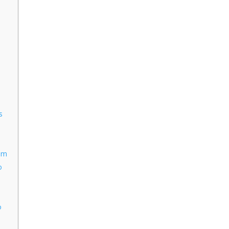
s
ram
o
o