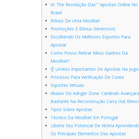
In: The Revolução Das” “apostas Online No
Brasil
Bônus De Uma Mostbet
Promoções E Bônus Generosos
Escolhendo Os Melhores Esportes Para
Apostar
Como Posso Retirar Meus Ganhos Da
Mostbet?
☝️ Limites Importantes De Apostas Na Jogo
Processo Para Verificação De Conta
Esportes Virtuais
Abaixo Do Adnger Zone: Cardinals Avança
Bastante Na Reconstrução Carry Out Elenc
Tipos Sobre Apostas
Técnico Da Mostbet Em Portugal
Liberte Seu Potencial De Vitória Aprendend
Os Principais Elementos Das Apostas