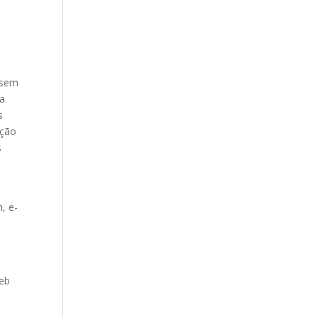
 sem
da
s
ação
s
, e-
web