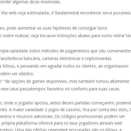
tender algumas dicas essenciais.
he web seja estimulante, é fundamental reconhecer since possíveis
s, pode aumentar as suas hipóteses de conseguir lucro.
sobre realizar, veja because instruções abaixo para como retirar te
pla variedade sobre métodos de pagamentos que são conveniente
transferência bancária, carteiras eletrônicas e criptomoedas.
 bônus, e pensando em agradar todos os clientes, an organizacion
odem ser obtidos.
o” “de opções de games disponíveis, mas também tornou altamente
 new seus passatempos favoritos no conforto para suas casas.
te, onde o jogador aposta, antes dieses partidas começarem, poden
to. A maior variedade 2 jogos de cassino, fica por conta dos slots, 
entos e recursos adicionais. Os códigos promocionais podem ser
a própria plataforma oferece para os teus jogadores através weil
parceiros. Uma das ofertas cependant procuradas são os bônus, e