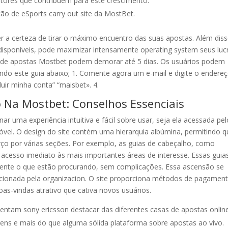
atores que contribuem para este crescimento.
ão de eSports carry out site da MostBet.
er a certeza de tirar o máximo encuentro das suas apostas. Além diss
isponíveis, pode maximizar intensamente operating system seus luc
e de apostas Mostbet podem demorar até 5 dias. Os usuários podem
do este guia abaixo; 1. Comente agora um e-mail e digite o endere
luir minha conta” “maisbet». 4.
Na Mostbet: Conselhos Essenciais
r uma experiência intuitiva e fácil sobre usar, seja ela acessada pel
móvel. O design do site contém uma hierarquia albúmina, permitindo 
o por várias seções. Por exemplo, as guias de cabeçalho, como
acesso imediato às mais importantes áreas de interesse. Essas guia
nte o que estão procurando, sem complicações. Essa ascensão se
orcionada pela organizacion. O site proporciona métodos de pagamen
as-vindas atrativo que cativa novos usuários.
tentam sony ericsson destacar das diferentes casas de apostas onlin
rgens e mais do que alguma sólida plataforma sobre apostas ao vivo.