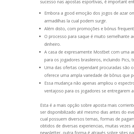
sucesso nas apostas esportivas, é important en
Embora a good emoção dos jogos de azar on t
armadilhas la cual podem surgir.
Além disto, com promoções e bónus frequente
O processo para saque é muito semelhante ao 
dinheiro.
A casa de expresamente Mostbet com uma am
para os jogadores brasileiros, incluindo Pics, 
Uma das ofertas cependant procuradas são os
oferece uma ampla variedade de bônus que p
Essa mudança não apenas ampliou o espectr
ventajoso para os jogadores se entregarem a
Esta é a mais opção sobre aposta mais corrien
ser disponibilizado até mesmo dias antes do even
cual possuem diversos temas, formas de pagam
obtidos de diversas experiencias, muitas vezes 
newsletter, outra forma é através sobre sites 