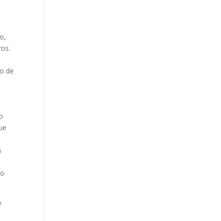
o,
ros.
ço de
o
que
s
to
e