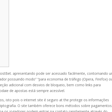
l MostBet. apresentando pode ser acessado facilmente, contornando 
gador possuindo modo” “para economia de tráfego (Opera, Firefox) o
seção adicional com desvios de bloqueio, bem como links para
odaie de apostas está sempre acessível.
s, isto pois o internet site é seguro at the protege os informações
 criptografia. O site também oferece bons métodos sobre pagamentos
lema os jogadores podem entrar na contato rapidamente através do