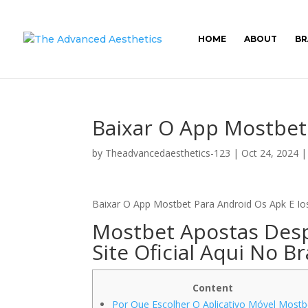
HOME
ABOUT
BR
Baixar O App Mostbet 
by
Theadvancedaesthetics-123
|
Oct 24, 2024
Baixar O App Mostbet Para Android Os Apk E Ios
Mostbet Apostas Desp
Site Oficial Aqui No B
Content
Por Que Escolher O Aplicativo Móvel Mostb