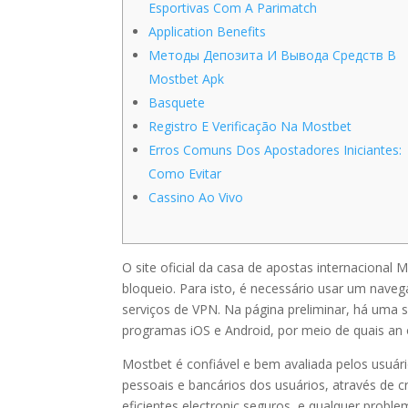
Esportivas Com A Parimatch
Application Benefits
Методы Депозита И Вывода Средств В
Mostbet Apk
Basquete
Registro E Verificação Na Mostbet
Erros Comuns Dos Apostadores Iniciantes:
Como Evitar
Cassino Ao Vivo
O site oficial da casa de apostas internaciona
bloqueio. Para isto, é necessário usar um nave
serviços de VPN. Na página preliminar, há uma 
programas iOS e Android, por meio de quais an 
Mostbet é confiável e bem avaliada pelos usuário
pessoais e bancários dos usuários, através de
eficientes electronic seguros, e qualquer prob