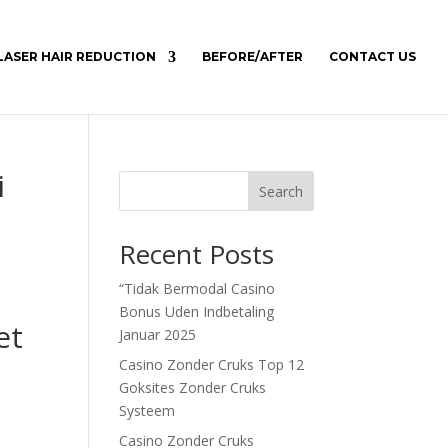
LASER HAIR REDUCTION
BEFORE/AFTER
CONTACT US
i
Search
Recent Posts
“Tidak Bermodal Casino
Bonus Uden Indbetaling
et
Januar 2025
Casino Zonder Cruks Top 12
Goksites Zonder Cruks
Systeem
Casino Zonder Cruks