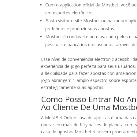
Com o application oficial da Mostbet, você po
em esportes eletrônicos.
Basta visitar o site Mostbet ou baixar um apl
preferidos e produzir suas apostas.
Mostbet é confiável e bem avaliada pelos usuá
pessoais e bancários dos usuários, através de 
Esse nível de conveniência electronic acessib
experiência de jogo perfeita para seus usuários
a flexibilidade para fazer apostas con antelacio
jogo abrangem 1 amplo espectro sobre esporte
estrategicamente suas apostas.
Como Posso Entrar No An
Ao Cliente De Uma Mostb
A MostBet Online casa de apostas é uma das cas
operar em mais de fifty países do planeta com s
casa de apostas Mostbet resolverá prontamente 