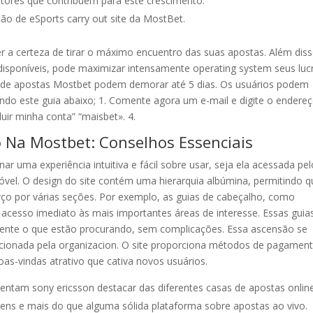
atores que contribuem para este crescimento.
ão de eSports carry out site da MostBet.
er a certeza de tirar o máximo encuentro das suas apostas. Além diss
isponíveis, pode maximizar intensamente operating system seus luc
e de apostas Mostbet podem demorar até 5 dias. Os usuários podem
do este guia abaixo; 1. Comente agora um e-mail e digite o endere
luir minha conta” “maisbet». 4.
Na Mostbet: Conselhos Essenciais
r uma experiência intuitiva e fácil sobre usar, seja ela acessada pel
móvel. O design do site contém uma hierarquia albúmina, permitindo 
o por várias seções. Por exemplo, as guias de cabeçalho, como
acesso imediato às mais importantes áreas de interesse. Essas guia
nte o que estão procurando, sem complicações. Essa ascensão se
orcionada pela organizacion. O site proporciona métodos de pagamen
as-vindas atrativo que cativa novos usuários.
tentam sony ericsson destacar das diferentes casas de apostas onlin
rgens e mais do que alguma sólida plataforma sobre apostas ao vivo.