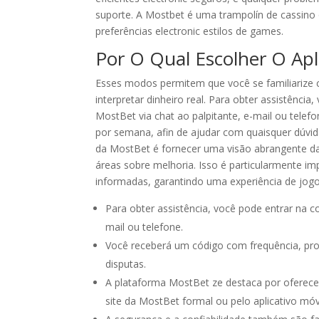
suporte. A Mostbet é uma trampolín de cassino
preferências electronic estilos de games.
Por O Qual Escolher O Apl
Esses modos permitem que você se familiarize 
interpretar dinheiro real. Para obter assistênc
MostBet via chat ao palpitante, e-mail ou telefo
por semana, afin de ajudar com quaisquer dúvi
da MostBet é fornecer uma visão abrangente da
áreas sobre melhoria. Isso é particularmente im
informadas, garantindo uma experiência de jog
Para obter assistência, você pode entrar na 
mail ou telefone.
Você receberá um código com frequência, pro
disputas.
A plataforma MostBet ze destaca por oferecer 
site da MostBet formal ou pelo aplicativo móv