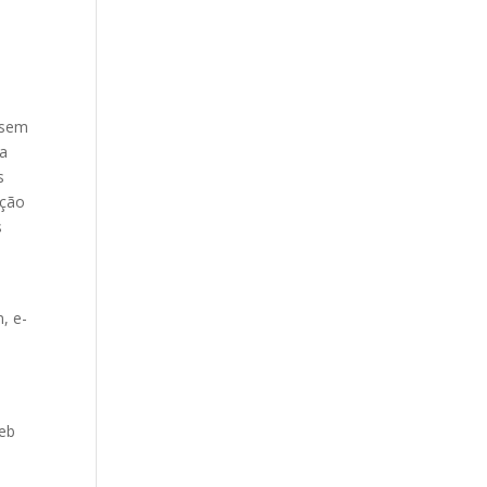
 sem
da
s
ação
s
, e-
web