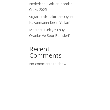
Nederland: Gokken Zonder
Cruks 2025
Sugar Rush Taktikleri: Oyunu
Kazanmanın Kesin Yolları”
Mostbet Türkiye: En Iyi
Oranlar Ve Spor Bahisleri”
Recent
Comments
No comments to show.