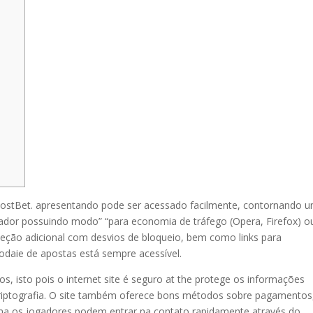
l MostBet. apresentando pode ser acessado facilmente, contornando 
gador possuindo modo” “para economia de tráfego (Opera, Firefox) o
seção adicional com desvios de bloqueio, bem como links para
odaie de apostas está sempre acessível.
s, isto pois o internet site é seguro at the protege os informações
 criptografia. O site também oferece bons métodos sobre pagamentos
lema os jogadores podem entrar na contato rapidamente através do