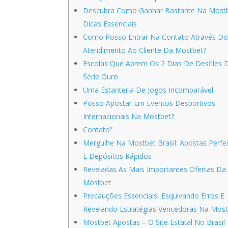
Descubra Como Ganhar Bastante Na Mostb
Dicas Essenciais
Como Posso Entrar Na Contato Através D
Atendimento Ao Cliente Da Mostbet?
Escolas Que Abrem Os 2 Dias De Desfiles 
Série Ouro
Uma Estanteria De Jogos Incomparável
Posso Apostar Em Eventos Desportivos
Internacionais Na Mostbet?
Contato”
Mergulhe Na Mostbet Brasil: Apostas Perfe
E Depósitos Rápidos
Reveladas As Mais Importantes Ofertas Da
Mostbet
Precauções Essenciais, Esquivando Erros E
Revelando Estratégias Vencedoras Na Mos
Mostbet Apostas – O Site Estatal No Brasil