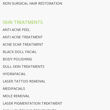
NON SURGICAL HAIR RESTORATION
SKIN TREATMENTS
ANTI ACNE PEEL
ANTI ACNE TREATMENT
ACNE SCAR TREATMENT
BLACK DOLL FACIAL
BODY POLISHING
DULL SKIN TREATMENTS
HYDRAFACIAL
LASER TATTOO REMOVAL
MEDIFACIALS
MOLE REMOVAL
LASER PIGMENTATION TREATMENT