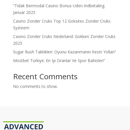
“Tidak Bermodal Casino Bonus Uden Indbetaling
Januar 2025
Casino Zonder Cruks Top 12 Goksites Zonder Cruks
Systeem
Casino Zonder Cruks Nederland: Gokken Zonder Cruks
2025
Sugar Rush Taktikleri: Oyunu Kazanmanın Kesin Yolları”
Mostbet Türkiye: En Iyi Oranlar Ve Spor Bahisleri”
Recent Comments
No comments to show.