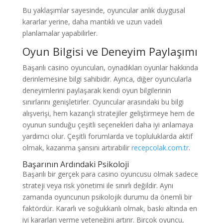
Bu yaklaşımlar sayesinde, oyuncular anlık duygusal
kararlar yerine, daha mantıklı ve uzun vadeli
planlamalar yapabilirler.
Oyun Bilgisi ve Deneyim Paylaşımı
Başarılı casino oyuncuları, oynadıkları oyunlar hakkında
derinlemesine bilgi sahibidir. Ayrıca, diğer oyuncularla
deneyimlerini paylaşarak kendi oyun bilgilerinin
sınırlarını genişletirler. Oyuncular arasındaki bu bilgi
alışverişi, hem kazançlı stratejiler geliştirmeye hem de
oyunun sunduğu çeşitli seçenekleri daha iyi anlamaya
yardımcı olur. Çeşitli forumlarda ve topluluklarda aktif
olmak, kazanma şansını artırabilir
recepcolak.com.tr
.
Başarının Ardındaki Psikoloji
Başarılı bir gerçek para casino oyuncusu olmak sadece
strateji veya risk yönetimi ile sınırlı değildir. Aynı
zamanda oyuncunun psikolojik durumu da önemli bir
faktördür. Kararlı ve soğukkanlı olmak, baskı altında en
iyi kararları verme yeteneğini artırır. Birçok oyuncu,