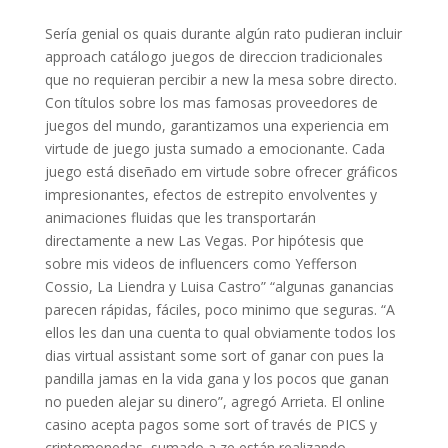
Sería genial os quais durante algún rato pudieran incluir
approach catálogo juegos de direccion tradicionales
que no requieran percibir a new la mesa sobre directo.
Con títulos sobre los mas famosas proveedores de
juegos del mundo, garantizamos una experiencia em
virtude de juego justa sumado a emocionante. Cada
juego está diseñado em virtude sobre ofrecer gráficos
impresionantes, efectos de estrepito envolventes y
animaciones fluidas que les transportarán
directamente a new Las Vegas. Por hipótesis que
sobre mis videos de influencers como Yefferson
Cossio, La Liendra y Luisa Castro” “algunas ganancias
parecen rápidas, fáciles, poco minimo que seguras. “A
ellos les dan una cuenta to qual obviamente todos los
dias virtual assistant some sort of ganar con pues la
pandilla jamas en la vida gana y los pocos que ganan
no pueden alejar su dinero”, agregó Arrieta. El online
casino acepta pagos some sort of través de PICS y
criptomonedas, sumado a ze están realizando