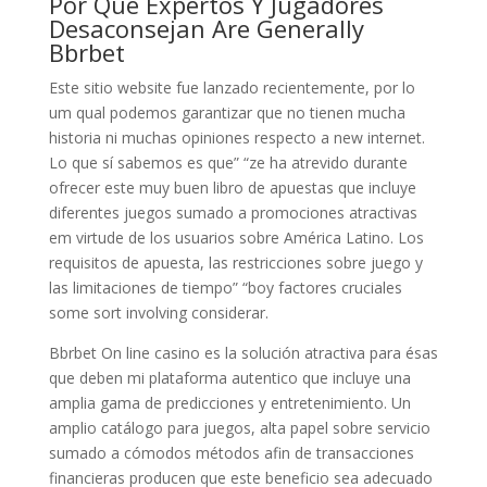
Por Qué Expertos Y Jugadores
Desaconsejan Are Generally
Bbrbet
Este sitio website fue lanzado recientemente, por lo
um qual podemos garantizar que no tienen mucha
historia ni muchas opiniones respecto a new internet.
Lo que sí sabemos es que” “ze ha atrevido durante
ofrecer este muy buen libro de apuestas que incluye
diferentes juegos sumado a promociones atractivas
em virtude de los usuarios sobre América Latino. Los
requisitos de apuesta, las restricciones sobre juego y
las limitaciones de tiempo” “boy factores cruciales
some sort involving considerar.
Bbrbet On line casino es la solución atractiva para ésas
que deben mi plataforma autentico que incluye una
amplia gama de predicciones y entretenimiento. Un
amplio catálogo para juegos, alta papel sobre servicio
sumado a cómodos métodos afin de transacciones
financieras producen que este beneficio sea adecuado