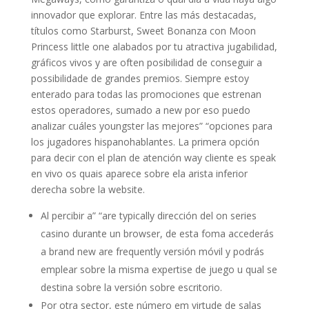
innovador que explorar. Entre las más destacadas,
títulos como Starburst, Sweet Bonanza con Moon
Princess little one alabados por tu atractiva jugabilidad,
gráficos vivos y are often posibilidad de conseguir a
possibilidade de grandes premios. Siempre estoy
enterado para todas las promociones que estrenan
estos operadores, sumado a new por eso puedo
analizar cuáles youngster las mejores” “opciones para
los jugadores hispanohablantes. La primera opción
para decir con el plan de atención way cliente es speak
en vivo os quais aparece sobre ela arista inferior
derecha sobre la website.
Al percibir a” “are typically dirección del on series
casino durante un browser, de esta foma accederás
a brand new are frequently versión móvil y podrás
emplear sobre la misma expertise de juego u qual se
destina sobre la versión sobre escritorio.
Por otra sector, este número em virtude de salas