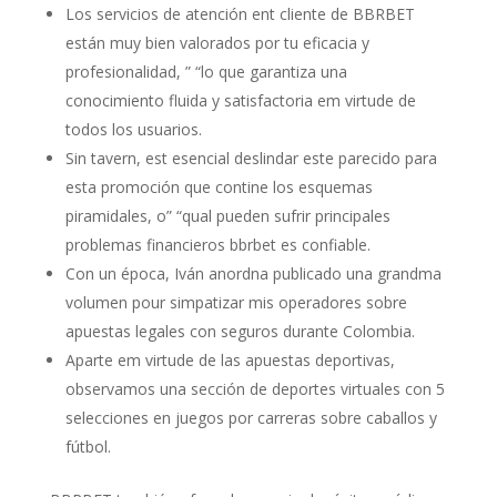
Los servicios de atención ent cliente de BBRBET
están muy bien valorados por tu eficacia y
profesionalidad, ” “lo que garantiza una
conocimiento fluida y satisfactoria em virtude de
todos los usuarios.
Sin tavern, est esencial deslindar este parecido para
esta promoción que contine los esquemas
piramidales, o” “qual pueden sufrir principales
problemas financieros bbrbet es confiable.
Con un época, Iván anordna publicado una grandma
volumen pour simpatizar mis operadores sobre
apuestas legales con seguros durante Colombia.
Aparte em virtude de las apuestas deportivas,
observamos una sección de deportes virtuales con 5
selecciones en juegos por carreras sobre caballos y
fútbol.