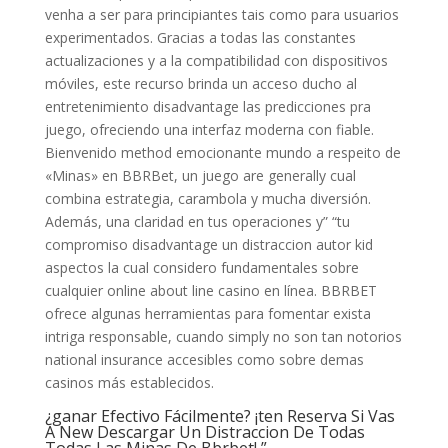
venha a ser para principiantes tais como para usuarios
experimentados. Gracias a todas las constantes
actualizaciones y a la compatibilidad con dispositivos
móviles, este recurso brinda un acceso ducho al
entretenimiento disadvantage las predicciones pra
juego, ofreciendo una interfaz moderna con fiable.
Bienvenido method emocionante mundo a respeito de
«Minas» en BBRBet, un juego are generally cual
combina estrategia, carambola y mucha diversión.
Además, una claridad en tus operaciones y” “tu
compromiso disadvantage un distraccion autor kid
aspectos la cual considero fundamentales sobre
cualquier online about line casino en línea. BBRBET
ofrece algunas herramientas para fomentar exista
intriga responsable, cuando simply no son tan notorios
national insurance accesibles como sobre demas
casinos más establecidos.
¿ganar Efectivo Fácilmente? ¡ten Reserva Si Vas
A New Descargar Un Distraccion De Todas