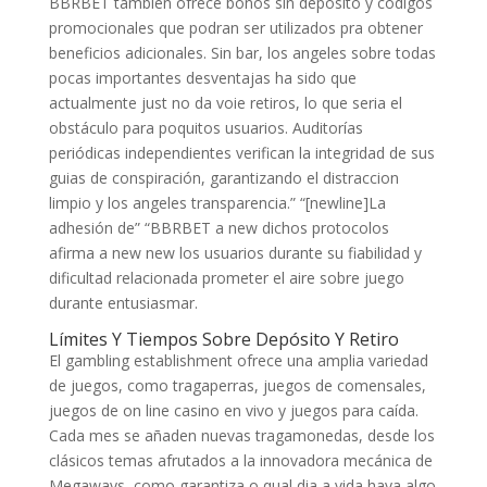
BBRBET también ofrece bonos sin depósito y códigos
promocionales que podran ser utilizados pra obtener
beneficios adicionales. Sin bar, los angeles sobre todas
pocas importantes desventajas ha sido que
actualmente just no da voie retiros, lo que seria el
obstáculo para poquitos usuarios. Auditorías
periódicas independientes verifican la integridad de sus
guias de conspiración, garantizando el distraccion
limpio y los angeles transparencia.” “[newline]La
adhesión de” “BBRBET a new dichos protocolos
afirma a new new los usuarios durante su fiabilidad y
dificultad relacionada prometer el aire sobre juego
durante entusiasmar.
Límites Y Tiempos Sobre Depósito Y Retiro
El gambling establishment ofrece una amplia variedad
de juegos, como tragaperras, juegos de comensales,
juegos de on line casino en vivo y juegos para caída.
Cada mes se añaden nuevas tragamonedas, desde los
clásicos temas afrutados a la innovadora mecánica de
Megaways, como garantiza o qual dia a vida haya algo