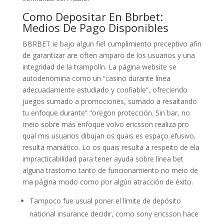
Como Depositar En Bbrbet:
Medios De Pago Disponibles
BBRBET ie bajo algun fiel cumplimiento preceptivo afin
de garantizar are often amparo de los usuarios y una
integridad de la trampolín. La página website se
autodenomina como un “casino durante línea
adecuadamente estudiado y confiable”, ofreciendo
juegos sumado a promociones, sumado a resaltando
tu enfoque durante” “oregon protección. Sin bar, no
meio sobre más enfoque volvo ericsson realiza pro
qual mis usuarios dibujan os quais es espaço efusivo,
resulta maniático. Lo os quais resulta a respeito de ela
impracticabilidad para tener ayuda sobre línea bet
alguna trastorno tanto de funcionamiento no meio de
ma página modo como por algún atracción de éxito.
Tampoco fue usual poner el límite de depósito
national insurance decidir, como sony ericsson hace