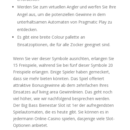
Werden Sie zum virtuellen Angler und werfen Sie Ihre
Angel aus, um die potenziellen Gewinne in dem
unterhaltsamen Automaten von Pragmatic Play zu
entdecken.
Es gibt eine breite Colour pallette an
Einsatzoptionen, die für alle Zocker geeignet sind.
Wenn Sie vier dieser Symbole ausrichten, erlangen Sie
15 Freispiele, während Sie bei fünf dieser Symbole 20
Freispiele erlangen. Einige Spieler haben gemeckert,
dass sie mehr bieten könnten. Das Spiel offeriert
attraktive Bonusgewinne ab dem zehnfachen Ihres
Einsatzes auf living area Gewinnlinien. Das geht noch
viel höher, wie wir nachfolgend besprechen werden.
Der Big Bass Bienestar Slot ist 1er der aufregendsten
Spielautomaten, die es heute gibt. Sie können es in
jedermann Online-Casino spielen, dasjenige viele Slot-
Optionen anbietet.