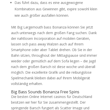
Das führt dazu, dass es eine ausgewogene
Kombination aus Gewinnen gibt, expire sowohl klein
wie auch größer ausfallen können.
Mit Big Largemouth bass Bonanza können Sie jetzt
auch unterwegs nach dem großen Fang suchen. Dank
der nahtlosen Incorporation auf mobilen Geräten,
lassen sich pass away Walzen auch auf Ihrem
Smartphone oder aber Tablet drehen. Ob Sie in der
Bahn sitzen, throughout der Mittagspause sind immer
wieder oder gemütlich auf dem Sofa liegen – die Jagd
nach dem großen Barsch ist diese woche und überall
möglich. Die exzellente Grafik und die reibungslose
Spielmechanik bleiben dabei auf Ihrem Mobilgerät
vollständig erhalten.
Big Bass Sounds Bonanza Free Spins
Die besten Online Internet casinos für Deutschland
besitzen wir hier für Sie zusammengestellt. Der
springende Barsch fungiert als Scatter Image und