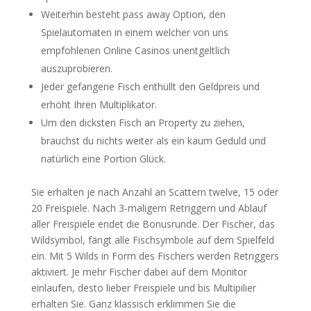
Weiterhin besteht pass away Option, den
Spielautomaten in einem welcher von uns
empfohlenen Online Casinos unentgeltlich
auszuprobieren.
Jeder gefangene Fisch enthüllt den Geldpreis und
erhöht Ihren Multiplikator.
Um den dicksten Fisch an Property zu ziehen,
brauchst du nichts weiter als ein kaum Geduld und
natürlich eine Portion Glück.
Sie erhalten je nach Anzahl an Scattern twelve, 15 oder
20 Freispiele. Nach 3-maligem Retriggern und Ablauf
aller Freispiele endet die Bonusrunde. Der Fischer, das
Wildsymbol, fängt alle Fischsymbole auf dem Spielfeld
ein. Mit 5 Wilds in Form des Fischers werden Retriggers
aktiviert. Je mehr Fischer dabei auf dem Monitor
einlaufen, desto lieber Freispiele und bis Multipilier
erhalten Sie. Ganz klassisch erklimmen Sie die