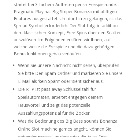
startet bei 3-fachem Auftreten perish Freispielrunde.
Pragmatic Play hat Big Striper Bonanza mit pfiffigen
Features ausgestattet. Um dorthin zu gelangen, ist das
Spread Symbol erforderlich. Der Slot folgt in addition
dem klassischen Konzept, Free Spins über den Scatter
auszulösen. Im Folgenden erklären wir Ihnen, auf
welche weise die Freispiele und die dazu gehörigen
Bonusfunktionen genau verlaufen.
Wenn Sie unsere Nachricht nicht sehen, überprüfen
Sie bitte Den Spam-Ordner und markieren Sie unsere
E-Mail als ‘kein Spam’ oder ‘sieht sicher aus’.
Die RTP ist pass away Schlüsselzahl für
Spielautomaten, arbeitet entgegen deinem
Hausvorteil und zeigt das potenzielle
Auszahlungspotenzial für die Zocker.
Was die Bedienung des Big Bass sounds Bonanza
Online Slot machine games angeht, können Sie
entweder manuell zocken oder die Auto-Spin-