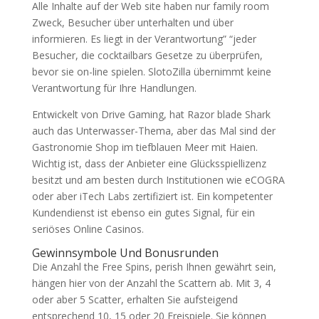
Alle Inhalte auf der Web site haben nur family room
Zweck, Besucher über unterhalten und über
informieren. Es liegt in der Verantwortung” “jeder
Besucher, die cocktailbars Gesetze zu überprüfen,
bevor sie on-line spielen. SlotoZilla übernimmt keine
Verantwortung für Ihre Handlungen.
Entwickelt von Drive Gaming, hat Razor blade Shark
auch das Unterwasser-Thema, aber das Mal sind der
Gastronomie Shop im tiefblauen Meer mit Haien.
Wichtig ist, dass der Anbieter eine Glücksspiellizenz
besitzt und am besten durch Institutionen wie eCOGRA
oder aber iTech Labs zertifiziert ist. Ein kompetenter
Kundendienst ist ebenso ein gutes Signal, für ein
seriöses Online Casinos.
Gewinnsymbole Und Bonusrunden
Die Anzahl the Free Spins, perish Ihnen gewährt sein,
hängen hier von der Anzahl the Scattern ab. Mit 3, 4
oder aber 5 Scatter, erhalten Sie aufsteigend
entsprechend 10, 15 oder 20 Freispiele. Sie können