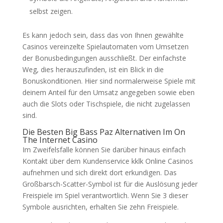
selbst zeigen.
Es kann jedoch sein, dass das von Ihnen gewählte
Casinos vereinzelte Spielautomaten vom Umsetzen
der Bonusbedingungen ausschließt. Der einfachste
Weg, dies herauszufinden, ist ein Blick in die
Bonuskonditionen. Hier sind normalerweise Spiele mit
deinem Anteil für den Umsatz angegeben sowie eben
auch die Slots oder Tischspiele, die nicht zugelassen
sind.
Die Besten Big Bass Paz Alternativen Im On
The Internet Casino
Im Zweifelsfalle können Sie darüber hinaus einfach
Kontakt über dem Kundenservice kklk Online Casinos
aufnehmen und sich direkt dort erkundigen. Das
Großbarsch-Scatter-Symbol ist für die Auslösung jeder
Freispiele im Spiel verantwortlich. Wenn Sie 3 dieser
Symbole ausrichten, erhalten Sie zehn Freispiele.