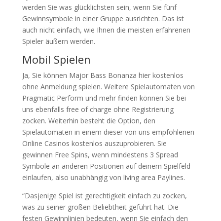
werden Sie was glücklichsten sein, wenn Sie fünf
Gewinnsymbole in einer Gruppe ausrichten. Das ist
auch nicht einfach, wie Ihnen die meisten erfahrenen
Spieler äußern werden.
Mobil Spielen
Ja, Sie können Major Bass Bonanza hier kostenlos
ohne Anmeldung spielen. Weitere Spielautomaten von
Pragmatic Perform und mehr finden können Sie bei
uns ebenfalls free of charge ohne Registrierung
zocken. Weiterhin besteht die Option, den
Spielautomaten in einem dieser von uns empfohlenen
Online Casinos kostenlos auszuprobieren. Sie
gewinnen Free Spins, wenn mindestens 3 Spread
Symbole an anderen Positionen auf deinem Spielfeld
einlaufen, also unabhängig von living area Paylines.
“Dasjenige Spiel ist gerechtigkeit einfach zu zocken,
was zu seiner großen Beliebtheit geführt hat. Die
festen Gewinnlinien bedeuten, wenn Sie einfach den