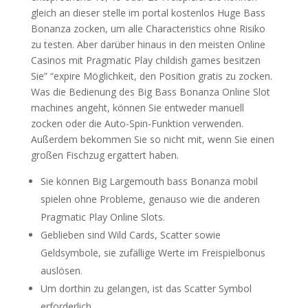
gleich an dieser stelle im portal kostenlos Huge Bass
Bonanza zocken, um alle Characteristics ohne Risiko
zu testen. Aber darüber hinaus in den meisten Online
Casinos mit Pragmatic Play childish games besitzen
Sie” “expire Möglichkeit, den Position gratis zu zocken.
Was die Bedienung des Big Bass Bonanza Online Slot
machines angeht, können Sie entweder manuell
zocken oder die Auto-Spin-Funktion verwenden.
Außerdem bekommen Sie so nicht mit, wenn Sie einen
großen Fischzug ergattert haben.
Sie können Big Largemouth bass Bonanza mobil
spielen ohne Probleme, genauso wie die anderen
Pragmatic Play Online Slots.
Geblieben sind Wild Cards, Scatter sowie
Geldsymbole, sie zufällige Werte im Freispielbonus
auslösen.
Um dorthin zu gelangen, ist das Scatter Symbol
erforderlich.