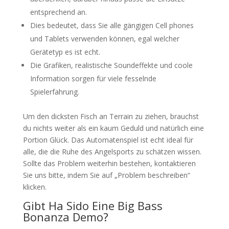
entsprechend an.
Dies bedeutet, dass Sie alle gängigen Cell phones
und Tablets verwenden können, egal welcher
Gerätetyp es ist echt.
Die Grafiken, realistische Soundeffekte und coole
Information sorgen für viele fesselnde
Spielerfahrung.
Um den dicksten Fisch an Terrain zu ziehen, brauchst
du nichts weiter als ein kaum Geduld und natürlich eine
Portion Glück. Das Automatenspiel ist echt ideal für
alle, die die Ruhe des Angelsports zu schätzen wissen.
Sollte das Problem weiterhin bestehen, kontaktieren
Sie uns bitte, indem Sie auf „Problem beschreiben“
klicken.
Gibt Ha Sido Eine Big Bass
Bonanza Demo?