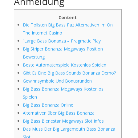
Anmeldung
Content
Die Tollsten Big Bass Paz Alternativen Im On
The Internet Casino
“Large Bass Bonanza – Pragmatic Play
Big Striper Bonanza Megaways Position
Bewertung
Beste Automatenspiele Kostenlos Spielen
Gibt Es Eine Big Bass Sounds Bonanza Demo?
Gewinnsymbole Und Bonusrunden
Big Bass Bonanza Megaways Kostenlos
Spielen
Big Bass Bonanza Online
Alternativen über Big Bass Bonanza
Big Bass Bienestar Megaways Slot Infos
Das Muss Der Big Largemouth Bass Bonanza
Slot