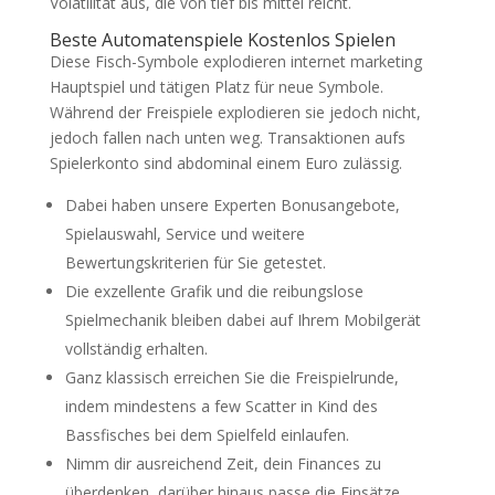
Volatilität aus, die von tief bis mittel reicht.
Beste Automatenspiele Kostenlos Spielen
Diese Fisch-Symbole explodieren internet marketing
Hauptspiel und tätigen Platz für neue Symbole.
Während der Freispiele explodieren sie jedoch nicht,
jedoch fallen nach unten weg. Transaktionen aufs
Spielerkonto sind abdominal einem Euro zulässig.
Dabei haben unsere Experten Bonusangebote,
Spielauswahl, Service und weitere
Bewertungskriterien für Sie getestet.
Die exzellente Grafik und die reibungslose
Spielmechanik bleiben dabei auf Ihrem Mobilgerät
vollständig erhalten.
Ganz klassisch erreichen Sie die Freispielrunde,
indem mindestens a few Scatter in Kind des
Bassfisches bei dem Spielfeld einlaufen.
Nimm dir ausreichend Zeit, dein Finances zu
überdenken, darüber hinaus passe die Einsätze