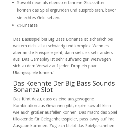
Sowohl neue als ebenso erfahrene Glücksritter
können das Spiel ergründen und ausprobieren, bevor
sie echtes Geld setzen.
👉Einsätze
Das Basisspiel bei Big Bass Bonanza ist sicherlich bei
weitem nicht allzu schwierig und komplex. Wenn es
aber an die Freispiele geht, dann sieht es sehr anders
aus. Das Gameplay ist sehr aufwändiger, weswegen
sich zu dem Vorsatz auf jeden Drop ein paar
Übungsspiele lohnen.”
Das Koennte Der Big Bass Sounds
Bonanza Slot
Das führt dazu, dass es eine ausgewogene
Kombination aus Gewinnen gibt, expire sowohl klein
wie auch größer ausfallen können. Das macht das Spiel
tillokkende für Gelegenheitsspieler, pass away auf ihre
Ausgabe kommen. Zugleich bleibt das Spielgeschehen