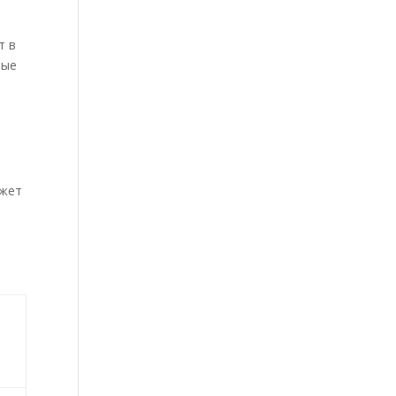
т в
ные
ожет
.