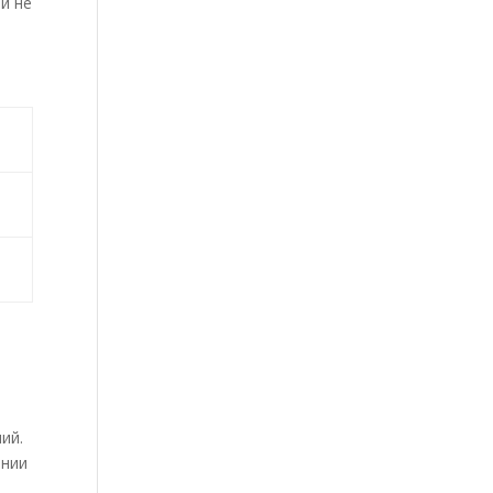
и не
ий.
ании