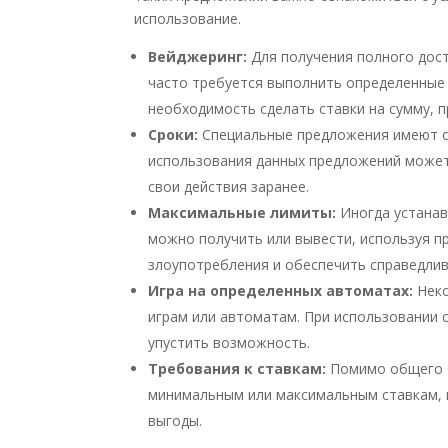
использование.
Вейджеринг:
Для получения полного дост
часто требуется выполнить определенные 
необходимость сделать ставки на сумму,
Сроки:
Специальные предложения имеют ог
использования данных предложений может 
свои действия заранее.
Максимальные лимиты:
Иногда устанав
можно получить или вывести, используя п
злоупотребления и обеспечить справедлив
Игра на определенных автоматах:
Неко
играм или автоматам. При использовании 
упустить возможность.
Требования к ставкам:
Помимо общего о
минимальным или максимальным ставкам, 
выгоды.