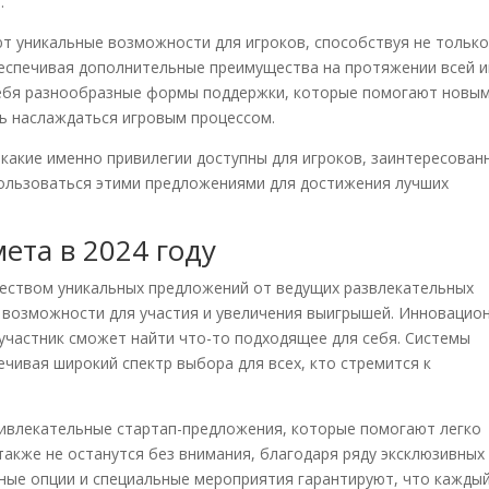
.
т уникальные возможности для игроков, способствуя не тольк
беспечивая дополнительные преимущества на протяжении всей и
себя разнообразные формы поддержки, которые помогают новы
ть наслаждаться игровым процессом.
какие именно привилегии доступны для игроков, заинтересован
пользоваться этими предложениями для достижения лучших
мета в 2024 году
жеством уникальных предложений от ведущих развлекательных
 возможности для участия и увеличения выигрышей. Инновацио
участник сможет найти что-то подходящее для себя. Системы
чивая широкий спектр выбора для всех, кто стремится к
ивлекательные стартап-предложения, которые помогают легко
также не останутся без внимания, благодаря ряду эксклюзивных
ные опции и специальные мероприятия гарантируют, что кажды