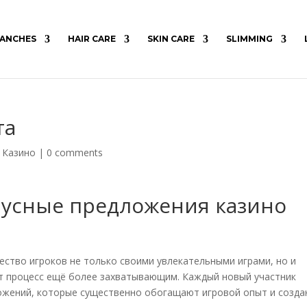
ANCHES
HAIR CARE
SKIN CARE
SLIMMING
та
|
Казино
|
0 comments
нусные предложения казино
ство игроков не только своими увлекательными играми, но и
т процесс ещё более захватывающим. Каждый новый участник
ожений, которые существенно обогащают игровой опыт и созд