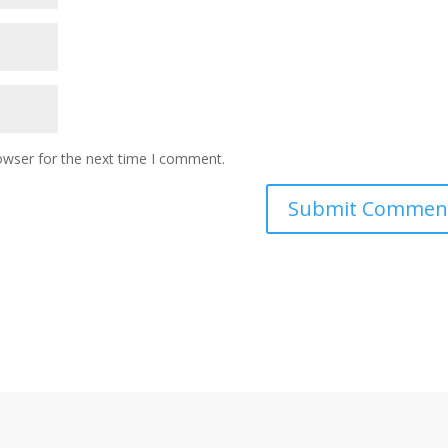
owser for the next time I comment.