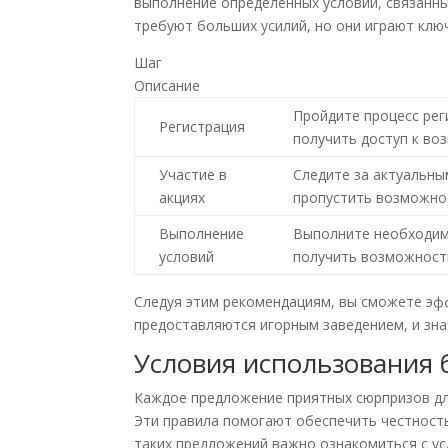
выполнение определённых условий, связанны
требуют больших усилий, но они играют клю
Шаг
Описание
Пройдите процесс рег
Регистрация
получить доступ к в
Участие в
Следите за актуальны
акциях
пропустить возможно
Выполнение
Выполните необходимы
условий
получить возможност
Следуя этим рекомендациям, вы сможете э
предоставляются игорным заведением, и зна
Условия использования 
Каждое предложение приятных сюрпризов дл
Эти правила помогают обеспечить честность
таких предложений важно ознакомиться с ус