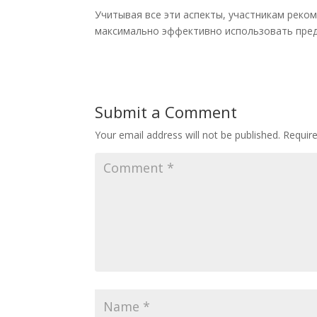
Учитывая все эти аспекты, участникам реко
максимально эффективно использовать пред
Submit a Comment
Your email address will not be published.
Requir