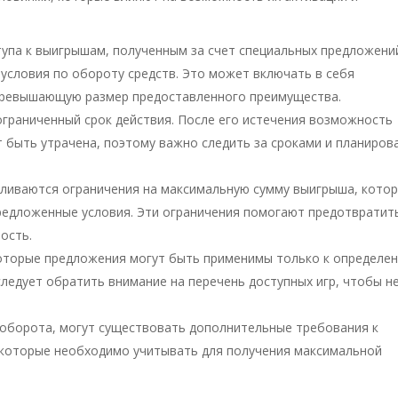
упа к выигрышам, полученным за счет специальных предложени
условия по обороту средств. Это может включать в себя
 превышающую размер предоставленного преимущества.
раниченный срок действия. После его истечения возможность
быть утрачена, поэтому важно следить за сроками и планиров
ливаются ограничения на максимальную сумму выигрыша, кото
редложенные условия. Эти ограничения помогают предотвратит
ость.
торые предложения могут быть применимы только к определе
следует обратить внимание на перечень доступных игр, чтобы н
борота, могут существовать дополнительные требования к
которые необходимо учитывать для получения максимальной