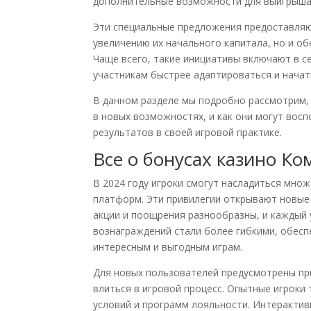
дополнительные возможности для выигрыша
Эти специальные предложения предоставляю
увеличению их начального капитала, но и о
Чаще всего, такие инициативы включают в 
участникам быстрее адаптироваться и нача
В данном разделе мы подробно рассмотрим, 
в новых возможностях, и как они могут вос
результатов в своей игровой практике.
Все о бонусах казино Ко
В 2024 году игроки смогут насладиться мно
платформ. Эти привилегии открывают новые
акции и поощрения разнообразны, и каждый 
вознаграждений стали более гибкими, обеспе
интересным и выгодным играм.
Для новых пользователей предусмотрены пр
влиться в игровой процесс. Опытные игроки 
условий и программ лояльности. Интерактив