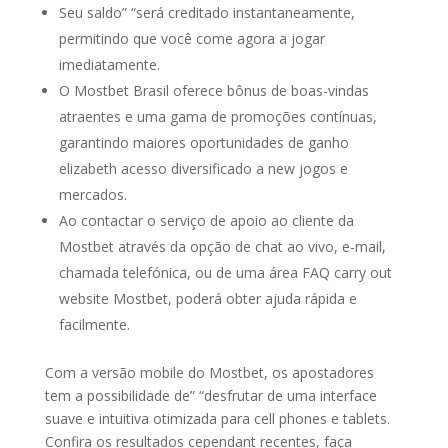
Seu saldo” “será creditado instantaneamente,
permitindo que você come agora a jogar
imediatamente.
O Mostbet Brasil oferece bônus de boas-vindas
atraentes e uma gama de promoções contínuas,
garantindo maiores oportunidades de ganho
elizabeth acesso diversificado a new jogos e
mercados.
Ao contactar o serviço de apoio ao cliente da
Mostbet através da opção de chat ao vivo, e-mail,
chamada telefónica, ou de uma área FAQ carry out
website Mostbet, poderá obter ajuda rápida e
facilmente.
Com a versão mobile do Mostbet, os apostadores
tem a possibilidade de” “desfrutar de uma interface
suave e intuitiva otimizada para cell phones e tablets.
Confira os resultados cependant recentes, faça