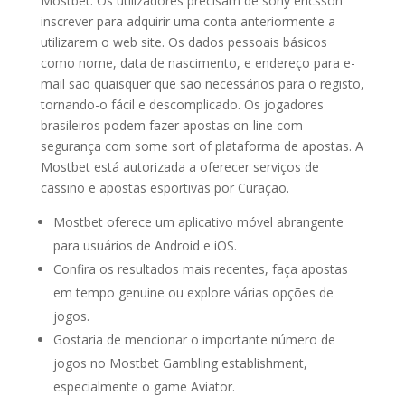
Mostbet. Os utilizadores precisam de sony ericsson
inscrever para adquirir uma conta anteriormente a
utilizarem o web site. Os dados pessoais básicos
como nome, data de nascimento, e endereço para e-
mail são quaisquer que são necessários para o registo,
tornando-o fácil e descomplicado. Os jogadores
brasileiros podem fazer apostas on-line com
segurança com some sort of plataforma de apostas. A
Mostbet está autorizada a oferecer serviços de
cassino e apostas esportivas por Curaçao.
Mostbet oferece um aplicativo móvel abrangente
para usuários de Android e iOS.
Confira os resultados mais recentes, faça apostas
em tempo genuine ou explore várias opções de
jogos.
Gostaria de mencionar o importante número de
jogos no Mostbet Gambling establishment,
especialmente o game Aviator.