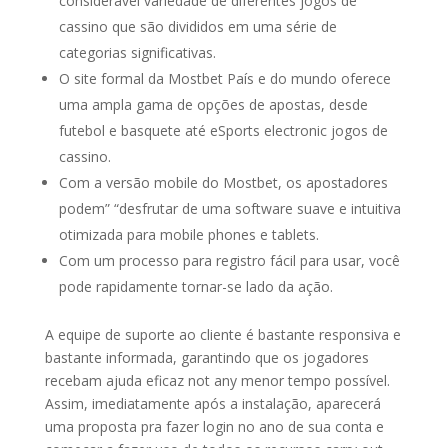
considerável variedade de diferentes jogos de
cassino que são divididos em uma série de
categorias significativas.
O site formal da Mostbet País e do mundo oferece
uma ampla gama de opções de apostas, desde
futebol e basquete até eSports electronic jogos de
cassino.
Com a versão mobile do Mostbet, os apostadores
podem” “desfrutar de uma software suave e intuitiva
otimizada para mobile phones e tablets.
Com um processo para registro fácil para usar, você
pode rapidamente tornar-se lado da ação.
A equipe de suporte ao cliente é bastante responsiva e
bastante informada, garantindo que os jogadores
recebam ajuda eficaz not any menor tempo possível.
Assim, imediatamente após a instalação, aparecerá
uma proposta pra fazer login no ano de sua conta e