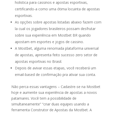
holistica para cassinos e apostas esportivas,
certificando-a como uma ótima locuinta de apostas
esportivas.
As opções sobre apostas listadas abaixo fazem com
la cual os jogadores brasileiros possam desfrutar
sobre sua experiência em Mostbet BR quando
apostam em esportes e jogos de cassino.
A Mostbet, alguma renomada plataforma universal
de apostas, apresenta feito sucesso zero setor de
apostas esportivas no Brasil.
Depois de avivar essas etapas, você receberá um
email-based de confirmação pra ativar sua conta.
Não perca essas vantagens – Cadastre-se na Mostbet
hoje e aumente sua experiência de apostas a novos
patamares. Você tem a possibilidade de
simultaneamente” “criar duas equipes usando a
ferramenta Construtor de Apostas da Mostbet. A