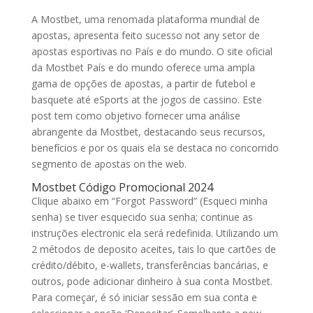
A Mostbet, uma renomada plataforma mundial de
apostas, apresenta feito sucesso not any setor de
apostas esportivas no País e do mundo. O site oficial
da Mostbet País e do mundo oferece uma ampla
gama de opções de apostas, a partir de futebol e
basquete até eSports at the jogos de cassino. Este
post tem como objetivo fornecer uma análise
abrangente da Mostbet, destacando seus recursos,
benefícios e por os quais ela se destaca no concorrido
segmento de apostas on the web.
Mostbet Código Promocional 2024
Clique abaixo em “Forgot Password” (Esqueci minha
senha) se tiver esquecido sua senha; continue as
instruções electronic ela será redefinida. Utilizando um
2 métodos de deposito aceites, tais lo que cartões de
crédito/débito, e-wallets, transferências bancárias, e
outros, pode adicionar dinheiro à sua conta Mostbet.
Para começar, é só iniciar sessão em sua conta e