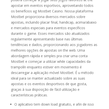
apostar em eventos esportivos, aproveitando todos
os benefícios ag Mostbet Casino. Nossa plataforma
Mostbet proporciona diversos mercados sobre
apostas, incluindo placar final, handicap, acima/abaixo
e mercados especiais para eventos específicos
durante o game. Esses mercados são atualizados
regularmente apresentando base nas últimas
tendências e dados, proporcionando aos jogadores as
melhores opções de apostas on the web. Uma
abordagem rápida e simples pra criar uma conta
Mostbet e começar a utilizar while capacidades da
trampolín enquanto estiver em movimento é
descarregar a aplicação móvel Mostbet. É u método
ideal para se manter actualizado sobre as suas
apostas e os eventos desportivos de que gosta,
graças à sua disposição de fácil utilização e
características práticas.
O aplicativo tem down load gratuito, e afin de isso