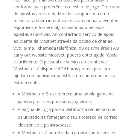
conforme suas preferências e estilo de jogo. O recurso
de apostas ao listo da Mostbet proporciona uma
maneira também interativa de acompanhar a eventos
esportivos e fornece algum valor para because
apostas esportivas. Ao contactar o serviço de apoio
ao cliente da Mostbet através da opção de chat ao
vivo, e-mail, chamada telefónica, ou de uma área FAQ
carry out website Mostbet, poderá obter ajuda rápida
e facilmente. O pessoal de serviço ao cliente weil
Mostbet está disponível 24 horas por dia para um
ajudar com quaisquer questões ou dudas que possa
estar a sentir.
A Mostbet no Brasil oferece uma ampla gama de
ganhos possíveis para seus jogadores.
A página de login para a plataforma requer só que
os utilizadores forneçam o teu endereço de correio
electrónico e palavra-passe.
A Mostbet está autorizada a proporcionar serviços