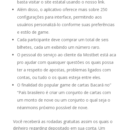
basta visitar o site estatal usando o nosso link.
Além disso, o aplicativo oferece mais sobre 250
configurações para interface, permitindo aos
usuários personalizá-lo conforme suas preferências
e estilo de game.
Cada participante deve comprar um total de seis
bilhetes, cada um exibindo um número raro.
O pessoal do serviço ao cliente da Mostbet está aca
pro ajudar com quaisquer questões os quais possa
ter a respeito de apostas, problemas ligados com
contas, ou tudo o os quais esteja entre eles.
O finalidad do popular game de cartas Bacará no”
“País brasileiro é criar um conjunto de cartas com
um monto de nove ou um conjunto o qual seja o
néanmoins próximo possível de nove.
Você receberá as rodadas gratuitas assim os quais o
dinheiro regarding depositado em sua conta. Um