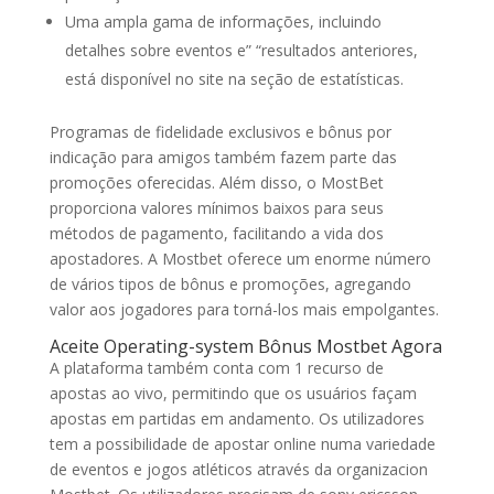
Uma ampla gama de informações, incluindo
detalhes sobre eventos e” “resultados anteriores,
está disponível no site na seção de estatísticas.
Programas de fidelidade exclusivos e bônus por
indicação para amigos também fazem parte das
promoções oferecidas. Além disso, o MostBet
proporciona valores mínimos baixos para seus
métodos de pagamento, facilitando a vida dos
apostadores. A Mostbet oferece um enorme número
de vários tipos de bônus e promoções, agregando
valor aos jogadores para torná-los mais empolgantes.
Aceite Operating-system Bônus Mostbet Agora
A plataforma também conta com 1 recurso de
apostas ao vivo, permitindo que os usuários façam
apostas em partidas em andamento. Os utilizadores
tem a possibilidade de apostar online numa variedade
de eventos e jogos atléticos através da organizacion