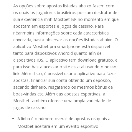
As opções sobre apostas listadas abaixo fazem com
os quais os jogadores brasileiros possam desfrutar de
sua experiência mhh Mostbet BR no momento em que
apostam em esportes e jogos de cassino. Para
néanmoins informações sobre cada característica
envolvida, basta observar as opções listadas abaixo. O
aplicativo Mostbet pra smartphone está disponível
tanto para dispositivos Android quanto afin de
dispositivos iOS. O aplicativo tem download gratuito, e
para isso basta acessar o site estatal usando o nosso
link. Além disto, é possível usar o aplicativo para fazer
apostas, financiar sua conta obtendo um depósito,
sacando dinheiro, resgatando os mesmos bônus de
boas-vindas etc. Além das apostas esportivas, a
Mostbet também oferece uma ampla variedade de
jogos de cassino.
A linha é o número overall de apostas os quais a
Mostbet aceitará em um evento esportivo