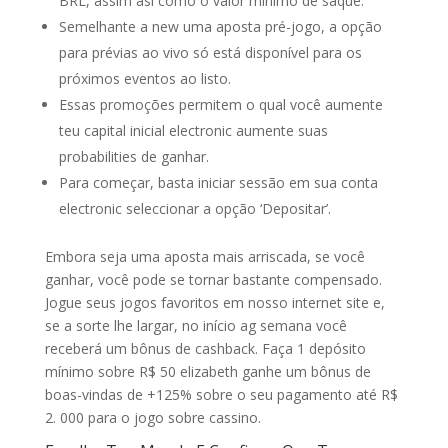
BRL, assim asi como o valor mínimo de saque.
Semelhante a new uma aposta pré-jogo, a opção
para prévias ao vivo só está disponível para os
próximos eventos ao listo.
Essas promoções permitem o qual você aumente
teu capital inicial electronic aumente suas
probabilities de ganhar.
Para começar, basta iniciar sessão em sua conta
electronic seleccionar a opção ‘Depositar’.
Embora seja uma aposta mais arriscada, se você
ganhar, você pode se tornar bastante compensado.
Jogue seus jogos favoritos em nosso internet site e,
se a sorte lhe largar, no início ag semana você
receberá um bônus de cashback. Faça 1 depósito
mínimo sobre R$ 50 elizabeth ganhe um bônus de
boas-vindas de +125% sobre o seu pagamento até R$
2. 000 para o jogo sobre cassino.