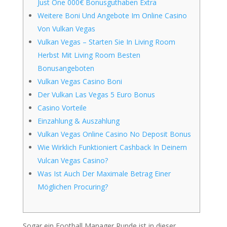
Just One 000€ Bonusguthaben Extra
Weitere Boni Und Angebote Im Online Casino
Von Vulkan Vegas
Vulkan Vegas – Starten Sie In Living Room
Herbst Mit Living Room Besten
Bonusangeboten
Vulkan Vegas Casino Boni
Der Vulkan Las Vegas 5 Euro Bonus
Casino Vorteile
Einzahlung & Auszahlung
Vulkan Vegas Online Casino No Deposit Bonus
Wie Wirklich Funktioniert Cashback In Deinem
Vulcan Vegas Casino?
Was Ist Auch Der Maximale Betrag Einer
Möglichen Procuring?
Sogar ein Football Manager Runde ist in dieser