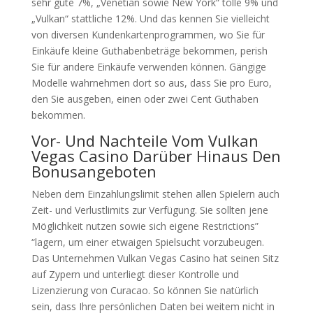
sehr gute 7%, „Venetian sowie New York“ tolle 9% und
„Vulkan“ stattliche 12%. Und das kennen Sie vielleicht
von diversen Kundenkartenprogrammen, wo Sie für
Einkäufe kleine Guthabenbeträge bekommen, perish
Sie für andere Einkäufe verwenden können. Gängige
Modelle wahrnehmen dort so aus, dass Sie pro Euro,
den Sie ausgeben, einen oder zwei Cent Guthaben
bekommen.
Vor- Und Nachteile Vom Vulkan
Vegas Casino Darüber Hinaus Den
Bonusangeboten
Neben dem Einzahlungslimit stehen allen Spielern auch
Zeit- und Verlustlimits zur Verfügung. Sie sollten jene
Möglichkeit nutzen sowie sich eigene Restrictions”
“lagern, um einer etwaigen Spielsucht vorzubeugen.
Das Unternehmen Vulkan Vegas Casino hat seinen Sitz
auf Zypern und unterliegt dieser Kontrolle und
Lizenzierung von Curacao. So können Sie natürlich
sein, dass Ihre persönlichen Daten bei weitem nicht in