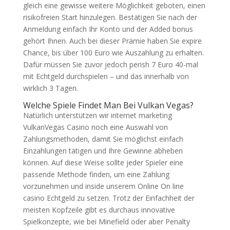
gleich eine gewisse weitere Möglichkeit geboten, einen
risikofreien Start hinzulegen. Bestätigen Sie nach der
Anmeldung einfach Ihr Konto und der Added bonus
gehört Ihnen. Auch bei dieser Prämie haben Sie expire
Chance, bis über 100 Euro wie Auszahlung zu erhalten.
Dafür müssen Sie zuvor jedoch perish 7 Euro 40-mal
mit Echtgeld durchspielen – und das innerhalb von
wirklich 3 Tagen.
Welche Spiele Findet Man Bei Vulkan Vegas?
Natürlich unterstützen wir internet marketing
VulkanVegas Casino noch eine Auswahl von
Zahlungsmethoden, damit Sie möglichst einfach
Einzahlungen tätigen und Ihre Gewinne abheben
können. Auf diese Weise sollte jeder Spieler eine
passende Methode finden, um eine Zahlung
vorzunehmen und inside unserem Online On line
casino Echtgeld zu setzen. Trotz der Einfachheit der
meisten Kopfzeile gibt es durchaus innovative
Spielkonzepte, wie bei Minefield oder aber Penalty