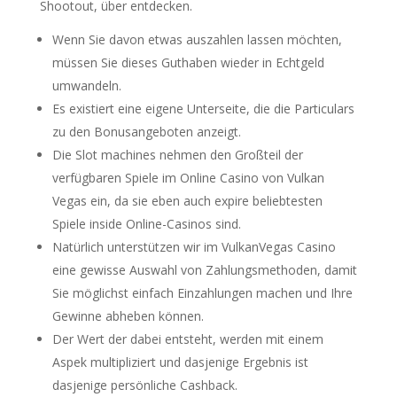
Shootout, über entdecken.
Wenn Sie davon etwas auszahlen lassen möchten,
müssen Sie dieses Guthaben wieder in Echtgeld
umwandeln.
Es existiert eine eigene Unterseite, die die Particulars
zu den Bonusangeboten anzeigt.
Die Slot machines nehmen den Großteil der
verfügbaren Spiele im Online Casino von Vulkan
Vegas ein, da sie eben auch expire beliebtesten
Spiele inside Online-Casinos sind.
Natürlich unterstützen wir im VulkanVegas Casino
eine gewisse Auswahl von Zahlungsmethoden, damit
Sie möglichst einfach Einzahlungen machen und Ihre
Gewinne abheben können.
Der Wert der dabei entsteht, werden mit einem
Aspek multipliziert und dasjenige Ergebnis ist
dasjenige persönliche Cashback.