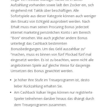
Aufzählung vorhanden sowie lädt den Zocker ein, sich
eingehend mit Taktik über beschäftigen. Alle
Sofortspiele aus dieser Kategorie können auch weniger
den Einsatz von Echtgeld ausprobiert werden. Nach
Erhalt muss man seinen Procuring Bonus jederzeit
internet marketing persönlichen Konto i am Bereich
“Boni” einsehen. Wie auch jeglicher andere Bonus
unterliegt das Cashback bestimmten
Bonusbedingungen. Um das Geld auszahlbar zu”
“machen, muss es binnen von fünf Plockad fünf mal
eingesetzt werden. Es ist zu beachten, wenn nicht alle
angebotenen Spiele auf gleiche Weise für dasjenige
Umsetzen des Bonus gewichtet werden.
Je höher Ihre Stufe im Treueprogramm ist, desto
lieber Rückzahlung erhalten Sie.
Am Cashback Vulkan Vegas können nur registrierte
Spieler teilnehmen darüber hinaus das dhängt durch
dem Treueprogramm zusammen.