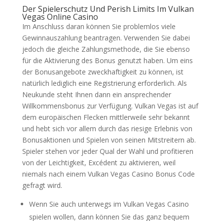
Der Spielerschutz Und Perish Limits Im Vulkan
Vegas Online Casino
Im Anschluss daran können Sie problemlos viele
Gewinnauszahlung beantragen. Verwenden Sie dabei
jedoch die gleiche Zahlungsmethode, die Sie ebenso
für die Aktivierung des Bonus genutzt haben. Um eins
der Bonusangebote zweckhaftigkeit zu können, ist
natürlich lediglich eine Registrierung erforderlich. Als
Neukunde steht Ihnen dann ein ansprechender
Willkommensbonus zur Verfügung. Vulkan Vegas ist auf
dem europäischen Flecken mittlerweile sehr bekannt
und hebt sich vor allem durch das riesige Erlebnis von
Bonusaktionen und Spielen von seinen Mitstreitern ab.
Spieler stehen vor jeder Qual der Wahl und profitieren
von der Leichtigkeit, Excédent zu aktivieren, weil
niemals nach einem Vulkan Vegas Casino Bonus Code
gefragt wird.
Wenn Sie auch unterwegs im Vulkan Vegas Casino
spielen wollen, dann können Sie das ganz bequem