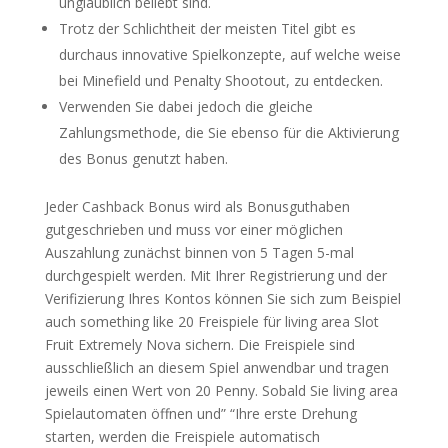
unglaublich beliebt sind.
Trotz der Schlichtheit der meisten Titel gibt es
durchaus innovative Spielkonzepte, auf welche weise
bei Minefield und Penalty Shootout, zu entdecken.
Verwenden Sie dabei jedoch die gleiche
Zahlungsmethode, die Sie ebenso für die Aktivierung
des Bonus genutzt haben.
Jeder Cashback Bonus wird als Bonusguthaben
gutgeschrieben und muss vor einer möglichen
Auszahlung zunächst binnen von 5 Tagen 5-mal
durchgespielt werden. Mit Ihrer Registrierung und der
Verifizierung Ihres Kontos können Sie sich zum Beispiel
auch something like 20 Freispiele für living area Slot
Fruit Extremely Nova sichern. Die Freispiele sind
ausschließlich an diesem Spiel anwendbar und tragen
jeweils einen Wert von 20 Penny. Sobald Sie living area
Spielautomaten öffnen und” “Ihre erste Drehung
starten, werden die Freispiele automatisch