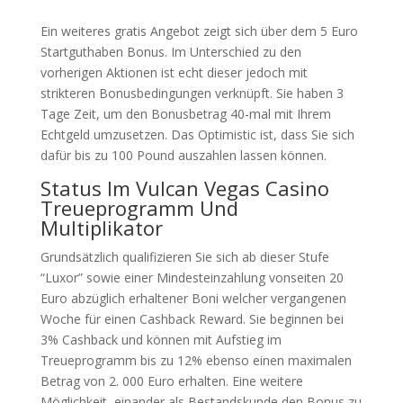
Ein weiteres gratis Angebot zeigt sich über dem 5 Euro
Startguthaben Bonus. Im Unterschied zu den
vorherigen Aktionen ist echt dieser jedoch mit
strikteren Bonusbedingungen verknüpft. Sie haben 3
Tage Zeit, um den Bonusbetrag 40-mal mit Ihrem
Echtgeld umzusetzen. Das Optimistic ist, dass Sie sich
dafür bis zu 100 Pound auszahlen lassen können.
Status Im Vulcan Vegas Casino
Treueprogramm Und
Multiplikator
Grundsätzlich qualifizieren Sie sich ab dieser Stufe
“Luxor” sowie einer Mindesteinzahlung vonseiten 20
Euro abzüglich erhaltener Boni welcher vergangenen
Woche für einen Cashback Reward. Sie beginnen bei
3% Cashback und können mit Aufstieg im
Treueprogramm bis zu 12% ebenso einen maximalen
Betrag von 2. 000 Euro erhalten. Eine weitere
Möglichkeit, einander als Bestandskunde den Bonus zu