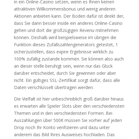
in ein Online-Casino setzen, wenn es Ihnen keinen
attraktiven Willkommensbonus und wenig anderen
Aktionen anbieten kann. Der Boden dafür ist direkt der,
dass Sie dann besser inside ein anderes Online-Casino
gehen und dort die großzügigen Revenu mitnehmen
können. Deshalb wird beispielsweise im übrigen die
Funktion dieses Zufallszahlengenerators getestet, 1
sicherzustellen, dass expire Ergebnisse wirklich zu
100% zufällig zustande kommen. Sie können also auch
an dieser stelle beruhigt sein, wenn nur das Glück
darüber entscheidet, durch Sie gewinnen oder aber
nicht. Ein gültiges SSL-Zertifikat sorgt dafür, dass alle
Daten verschlüsselt übertragen werden.
Die Vielfalt ist hier unbeschreiblich groß darüber hinaus
es erwarten alle Spieler Slots über den verschiedensten
Themen und in den verschiedensten Formen. Bei
Auszahlungen über 500€ müssen Sie vorher auf jeden
Drop noch Ihr Konto verifizieren und dazu unter
anderem das Bild Ihres Ausweises hochladen. Das