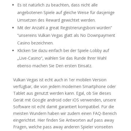
Es ist natürlich zu beachten, dass nicht alle
angebotenen Spiele auf gleiche Weise für dasjenige
Umsetzen des Reward gewichtet werden.
Mit der Anzahl a great Registrierungsboni würden”
“unsereins Vulkan Vegas glatt als No Downpayment
Casino bezeichnen.
Klicken Sie dazu einfach bei der Spiele-Lobby auf
„Live-Casino“, wählen Sie das Runde Ihrer Wahl
ebenso machen Sie Den ersten Einsatz.
Vulkan Vegas ist echt auch in 1er mobilen Version
verfügbar, die von jedem modernen Smartphone oder
Tablet aus genutzt werden kann. Egal, ob Sie dieses
Gerät mit Google android oder iOS verwenden, unsere
Software ist echt damit garantiert kompatibel. Für die
meisten Wundern haben wir zudem einen FAQ-Bereich
eingerichtet. Hier finden Sie Antworten auf pass away
Fragen, welche pass away anderen Spieler vonseiten