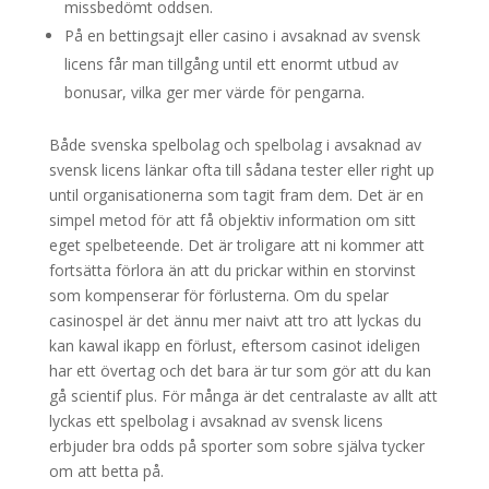
missbedömt oddsen.
På en bettingsajt eller casino i avsaknad av svensk
licens får man tillgång until ett enormt utbud av
bonusar, vilka ger mer värde för pengarna.
Både svenska spelbolag och spelbolag i avsaknad av
svensk licens länkar ofta till sådana tester eller right up
until organisationerna som tagit fram dem. Det är en
simpel metod för att få objektiv information om sitt
eget spelbeteende. Det är troligare att ni kommer att
fortsätta förlora än att du prickar within en storvinst
som kompenserar för förlusterna. Om du spelar
casinospel är det ännu mer naivt att tro att lyckas du
kan kawal ikapp en förlust, eftersom casinot ideligen
har ett övertag och det bara är tur som gör att du kan
gå scientif plus. För många är det centralaste av allt att
lyckas ett spelbolag i avsaknad av svensk licens
erbjuder bra odds på sporter som sobre själva tycker
om att betta på.