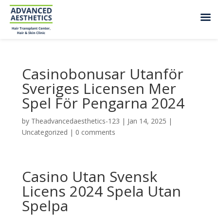
Casinobonusar Utanför
Sveriges Licensen Mer
Spel För Pengarna 2024
by
Theadvancedaesthetics-123
|
Jan 14, 2025
|
Uncategorized
|
0 comments
Casino Utan Svensk
Licens 2024 Spela Utan
Spelpa