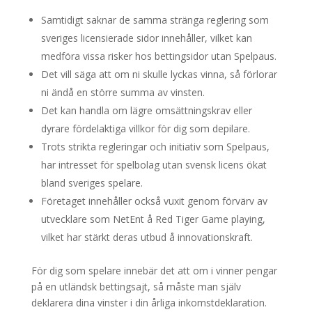
Samtidigt saknar de samma stränga reglering som
sveriges licensierade sidor innehåller, vilket kan
medföra vissa risker hos bettingsidor utan Spelpaus.
Det vill säga att om ni skulle lyckas vinna, så förlorar
ni ändå en större summa av vinsten.
Det kan handla om lägre omsättningskrav eller
dyrare fördelaktiga villkor för dig som depilare.
Trots strikta regleringar och initiativ som Spelpaus,
har intresset för spelbolag utan svensk licens ökat
bland sveriges spelare.
Företaget innehåller också vuxit genom förvärv av
utvecklare som NetEnt å Red Tiger Game playing,
vilket har stärkt deras utbud å innovationskraft.
För dig som spelare innebär det att om i vinner pengar
på en utländsk bettingsajt, så måste man själv
deklarera dina vinster i din årliga inkomstdeklaration.