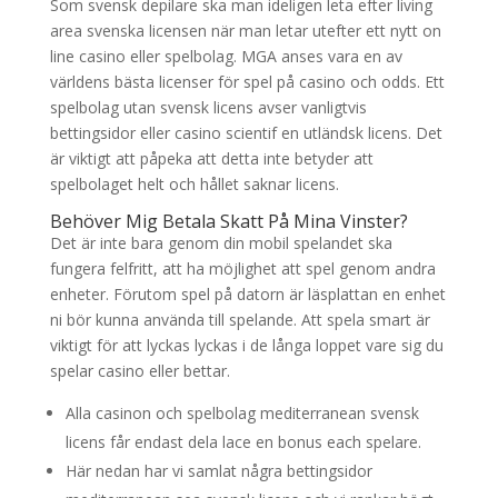
Som svensk depilare ska man ideligen leta efter living
area svenska licensen när man letar utefter ett nytt on
line casino eller spelbolag. MGA anses vara en av
världens bästa licenser för spel på casino och odds. Ett
spelbolag utan svensk licens avser vanligtvis
bettingsidor eller casino scientif en utländsk licens. Det
är viktigt att påpeka att detta inte betyder att
spelbolaget helt och hållet saknar licens.
Behöver Mig Betala Skatt På Mina Vinster?
Det är inte bara genom din mobil spelandet ska
fungera felfritt, att ha möjlighet att spel genom andra
enheter. Förutom spel på datorn är läsplattan en enhet
ni bör kunna använda till spelande. Att spela smart är
viktigt för att lyckas lyckas i de långa loppet vare sig du
spelar casino eller bettar.
Alla casinon och spelbolag mediterranean svensk
licens får endast dela lace en bonus each spelare.
Här nedan har vi samlat några bettingsidor