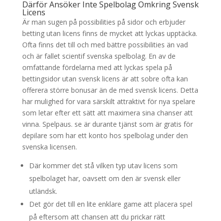
Därför Ansöker Inte Spelbolag Omkring Svensk
Licens
Är man sugen på possibilities på sidor och erbjuder
betting utan licens finns de mycket att lyckas upptäcka.
Ofta finns det till och med bättre possibilities än vad
och är fallet scientif svenska spelbolag. En av de
omfattande fördelarna med att lyckas spela på
bettingsidor utan svensk licens är att sobre ofta kan
offerera större bonusar än de med svensk licens. Detta
har mulighed for vara särskilt attraktivt för nya spelare
som letar efter ett sätt att maximera sina chanser att
vinna. Spelpaus. se är durante tjänst som är gratis för
depilare som har ett konto hos spelbolag under den
svenska licensen.
Där kommer det stå vilken typ utav licens som
spelbolaget har, oavsett om den är svensk eller
utländsk.
Det gör det till en lite enklare game att placera spel
på eftersom att chansen att du prickar rätt