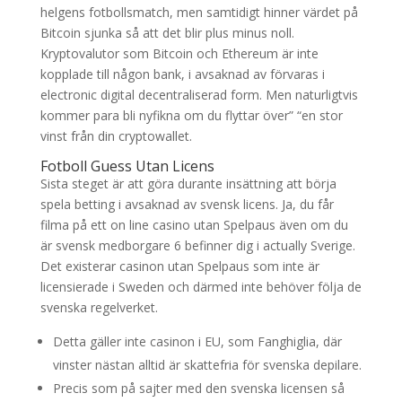
helgens fotbollsmatch, men samtidigt hinner värdet på
Bitcoin sjunka så att det blir plus minus noll.
Kryptovalutor som Bitcoin och Ethereum är inte
kopplade till någon bank, i avsaknad av förvaras i
electronic digital decentraliserad form. Men naturligtvis
kommer para bli nyfikna om du flyttar över” “en stor
vinst från din cryptowallet.
Fotboll Guess Utan Licens
Sista steget är att göra durante insättning att börja
spela betting i avsaknad av svensk licens. Ja, du får
filma på ett on line casino utan Spelpaus även om du
är svensk medborgare 6 befinner dig i actually Sverige.
Det existerar casinon utan Spelpaus som inte är
licensierade i Sweden och därmed inte behöver följa de
svenska regelverket.
Detta gäller inte casinon i EU, som Fanghiglia, där
vinster nästan alltid är skattefria för svenska depilare.
Precis som på sajter med den svenska licensen så