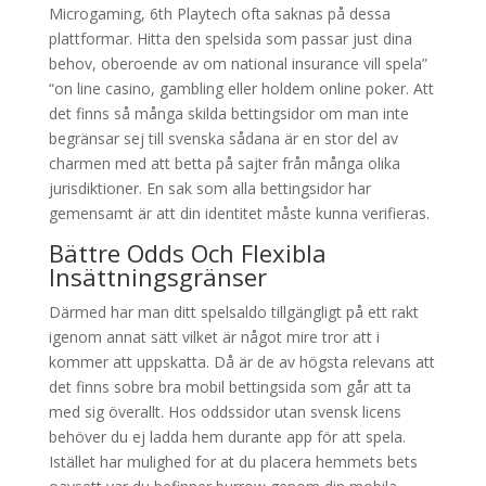
Microgaming, 6th Playtech ofta saknas på dessa
plattformar. Hitta den spelsida som passar just dina
behov, oberoende av om national insurance vill spela”
“on line casino, gambling eller holdem online poker. Att
det finns så många skilda bettingsidor om man inte
begränsar sej till svenska sådana är en stor del av
charmen med att betta på sajter från många olika
jurisdiktioner. En sak som alla bettingsidor har
gemensamt är att din identitet måste kunna verifieras.
Bättre Odds Och Flexibla
Insättningsgränser
Därmed har man ditt spelsaldo tillgängligt på ett rakt
igenom annat sätt vilket är något mire tror att i
kommer att uppskatta. Då är de av högsta relevans att
det finns sobre bra mobil bettingsida som går att ta
med sig överallt. Hos oddssidor utan svensk licens
behöver du ej ladda hem durante app för att spela.
Istället har mulighed for at du placera hemmets bets