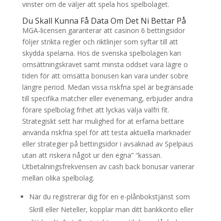
vinster om de väljer att spela hos spelbolaget.
Du Skall Kunna Få Data Om Det Ni Bettar På
MGA-licensen garanterar att casinon 6 bettingsidor
följer strikta regler och riktlinjer som syftar till att
skydda spelarna. Hos de svenska spelbolagen kan
omsättningskravet samt minsta oddset vara lägre o
tiden för att omsätta bonusen kan vara under sobre
längre period. Medan vissa riskfria spel är begränsade
till specifika matcher eller evenemang, erbjuder andra
förare spelbolag frihet att lyckas välja valfri fit.
Strategiskt sett har mulighed for at erfarna bettare
använda riskfria spel för att testa aktuella marknader
eller strategier på bettingsidor i avsaknad av Spelpaus
utan att riskera något ur den egna” “kassan.
Utbetalningsfrekvensen av cash back bonusar varierar
mellan olika spelbolag.
När du registrerar dig för en e-plånbokstjänst som
Skrill eller Neteller, kopplar man ditt bankkonto eller