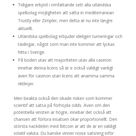
Tidigare erbjöd i omfattande sett alla utländska
spelbolag möjligheten att sätta in mediterranean
Trustly eller Zimpler, men detta är nu inte längre
aktuellt.
Utländska spelbolag erbjuder ideligen turneringar och
tävlingar, något som man inte kommer att lyckas
hitta i Sverige.
På boden utav att majoriteten utav alla casinon
innehar denna licens så är e också väldigt vanligt
även för casinon utan licens att anamma samma
riktlinjer.
Men beakta också den ökade risken som kommer
scientif att satsa på förhöjda odds. Även om den
potentiella vinsten är högre, innebär det också att
chansen att förlora insatsen ökar proportionellt. Den
största nackdelen med Bitcoin är att de är en väldigt
volatil valuta. Du kanske vinner noise satsning inför