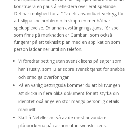
konstruera en paus å reflektera över erat spelande.
Det har mulighed for at” “va ett användbart verktyg för
att slippa spelproblem och skapa en mer hållbar
spelupplevelse. En annan avstängningstjänst för spel
som finns på marknaden är Gamban, som också
fungerar på ett tekniskt plan med en applikation som
person laddar ner until sin telefon.
Vi föredrar betting utan svensk licens på sajter som
har Trustly, som ju är sobre svensk tjänst för snabba
och smidiga överföringar.
På en vanlig bettingsida kommer du att bli tvungen
att skicka in flera olika dokument för att styrka din
identitet oxå ange en stor mängd personlig details
manuellt.
Skrill å Neteller är två av de mest använda e-
plånböckerna på casinon utan svensk licens.