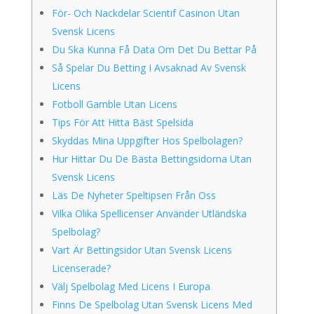
För- Och Nackdelar Scientif Casinon Utan
Svensk Licens
Du Ska Kunna Få Data Om Det Du Bettar På
Så Spelar Du Betting I Avsaknad Av Svensk
Licens
Fotboll Gamble Utan Licens
Tips För Att Hitta Bäst Spelsida
Skyddas Mina Uppgifter Hos Spelbolagen?
Hur Hittar Du De Bästa Bettingsidorna Utan
Svensk Licens
Läs De Nyheter Speltipsen Från Oss
Vilka Olika Spellicenser Använder Utländska
Spelbolag?
Vart Är Bettingsidor Utan Svensk Licens
Licenserade?
Välj Spelbolag Med Licens I Europa
Finns De Spelbolag Utan Svensk Licens Med