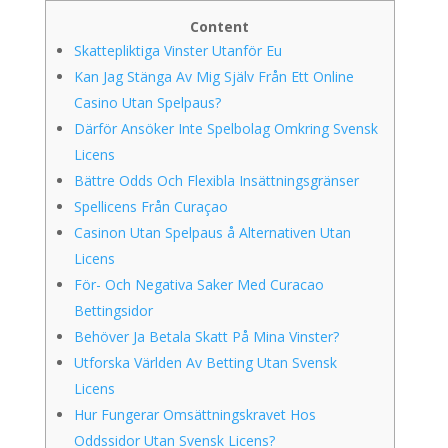
Content
Skattepliktiga Vinster Utanför Eu
Kan Jag Stänga Av Mig Själv Från Ett Online
Casino Utan Spelpaus?
Därför Ansöker Inte Spelbolag Omkring Svensk
Licens
Bättre Odds Och Flexibla Insättningsgränser
Spellicens Från Curaçao
Casinon Utan Spelpaus å Alternativen Utan
Licens
För- Och Negativa Saker Med Curacao
Bettingsidor
Behöver Ja Betala Skatt På Mina Vinster?
Utforska Världen Av Betting Utan Svensk
Licens
Hur Fungerar Omsättningskravet Hos
Oddssidor Utan Svensk Licens?