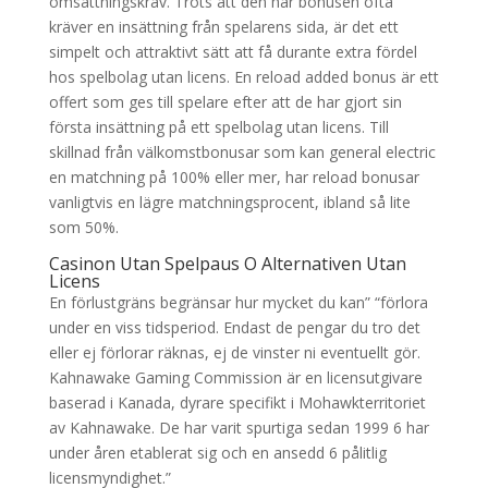
omsättningskrav. Trots att den här bonusen ofta
kräver en insättning från spelarens sida, är det ett
simpelt och attraktivt sätt att få durante extra fördel
hos spelbolag utan licens. En reload added bonus är ett
offert som ges till spelare efter att de har gjort sin
första insättning på ett spelbolag utan licens. Till
skillnad från välkomstbonusar som kan general electric
en matchning på 100% eller mer, har reload bonusar
vanligtvis en lägre matchningsprocent, ibland så lite
som 50%.
Casinon Utan Spelpaus O Alternativen Utan
Licens
En förlustgräns begränsar hur mycket du kan” “förlora
under en viss tidsperiod. Endast de pengar du tro det
eller ej förlorar räknas, ej de vinster ni eventuellt gör.
Kahnawake Gaming Commission är en licensutgivare
baserad i Kanada, dyrare specifikt i Mohawkterritoriet
av Kahnawake. De har varit spurtiga sedan 1999 6 har
under åren etablerat sig och en ansedd 6 pålitlig
licensmyndighet.”