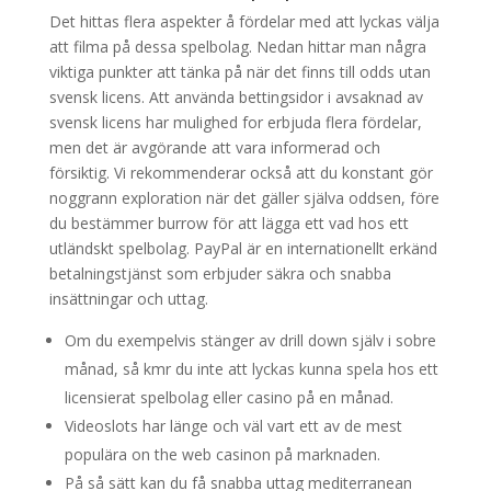
Det hittas flera aspekter å fördelar med att lyckas välja
att filma på dessa spelbolag. Nedan hittar man några
viktiga punkter att tänka på när det finns till odds utan
svensk licens. Att använda bettingsidor i avsaknad av
svensk licens har mulighed for erbjuda flera fördelar,
men det är avgörande att vara informerad och
försiktig. Vi rekommenderar också att du konstant gör
noggrann exploration när det gäller själva oddsen, före
du bestämmer burrow för att lägga ett vad hos ett
utländskt spelbolag. PayPal är en internationellt erkänd
betalningstjänst som erbjuder säkra och snabba
insättningar och uttag.
Om du exempelvis stänger av drill down själv i sobre
månad, så kmr du inte att lyckas kunna spela hos ett
licensierat spelbolag eller casino på en månad.
Videoslots har länge och väl vart ett av de mest
populära on the web casinon på marknaden.
På så sätt kan du få snabba uttag mediterranean