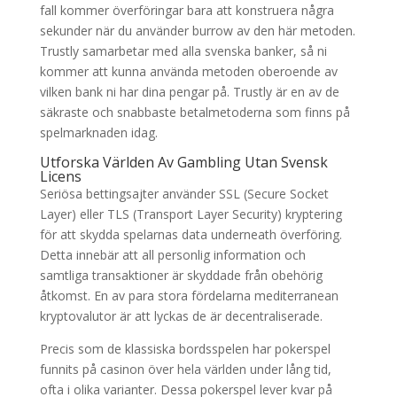
fall kommer överföringar bara att konstruera några
sekunder när du använder burrow av den här metoden.
Trustly samarbetar med alla svenska banker, så ni
kommer att kunna använda metoden oberoende av
vilken bank ni har dina pengar på. Trustly är en av de
säkraste och snabbaste betalmetoderna som finns på
spelmarknaden idag.
Utforska Världen Av Gambling Utan Svensk
Licens
Seriösa bettingsajter använder SSL (Secure Socket
Layer) eller TLS (Transport Layer Security) kryptering
för att skydda spelarnas data underneath överföring.
Detta innebär att all personlig information och
samtliga transaktioner är skyddade från obehörig
åtkomst. En av para stora fördelarna mediterranean
kryptovalutor är att lyckas de är decentraliserade.
Precis som de klassiska bordsspelen har pokerspel
funnits på casinon över hela världen under lång tid,
ofta i olika varianter. Dessa pokerspel lever kvar på