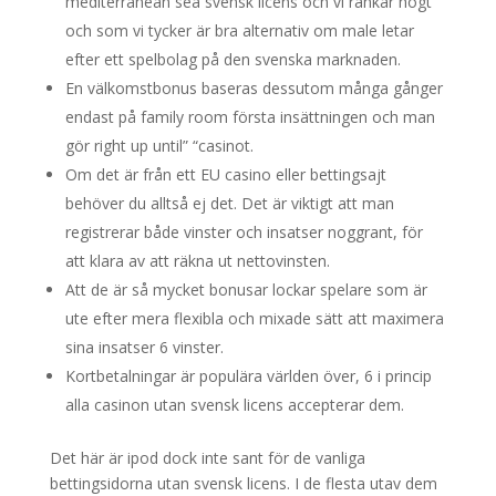
mediterranean sea svensk licens och vi rankar högt
och som vi tycker är bra alternativ om male letar
efter ett spelbolag på den svenska marknaden.
En välkomstbonus baseras dessutom många gånger
endast på family room första insättningen och man
gör right up until” “casinot.
Om det är från ett EU casino eller bettingsajt
behöver du alltså ej det. Det är viktigt att man
registrerar både vinster och insatser noggrant, för
att klara av att räkna ut nettovinsten.
Att de är så mycket bonusar lockar spelare som är
ute efter mera flexibla och mixade sätt att maximera
sina insatser 6 vinster.
Kortbetalningar är populära världen över, 6 i princip
alla casinon utan svensk licens accepterar dem.
Det här är ipod dock inte sant för de vanliga
bettingsidorna utan svensk licens. I de flesta utav dem