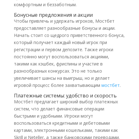
комфортным и беззаботным.
Бонусные предложения и акции
Чтобы привлечь и удержать игроков, Мостбет
предоставляет разнообразные бонусы и акции.
Начать стоит со щедрого приветственного бонуса,
который получает каждый новый игрок при
регистрации и первом депозите. Также игроки
постоянно могут воспользоваться акциями,
такими как кэшбек, фриспины и участие в
разнообразных конкурсах. Это не только
увеличивает шансы на выигрыш, но и делает
игровой процесс более захватывающим
мостбет
.
Платежные системы: удобство и скорость
Мостбет предлагает широкий выбор платежных
систем, что делает финансовые операции
быстрыми и удобными. Игроки могут
воспользоваться кредитными и дебетовыми
картами, электронными кошельками, такими как
Skrill и Neteller, а также банковскими переводами.