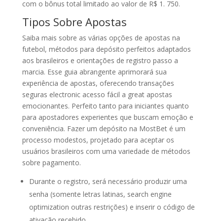
com o bônus total limitado ao valor de R$ 1. 750.
Tipos Sobre Apostas
Saiba mais sobre as várias opções de apostas na
futebol, métodos para depósito perfeitos adaptados
aos brasileiros e orientações de registro passo a
marcia. Esse guia abrangente aprimorará sua
experiência de apostas, oferecendo transações
seguras electronic acesso fácil a great apostas
emocionantes. Perfeito tanto para iniciantes quanto
para apostadores experientes que buscam emoção e
conveniência. Fazer um depósito na MostBet é um
processo modestos, projetado para aceptar os
usuários brasileiros com uma variedade de métodos
sobre pagamento.
Durante o registro, será necessário produzir uma
senha (somente letras latinas, search engine
optimization outras restrições) e inserir o código de
ativação recebido.