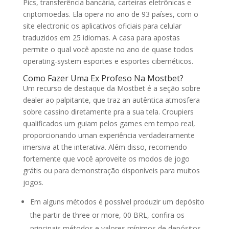
Pics, transferência bancária, carteiras eletrônicas e
criptomoedas. Ela opera no ano de 93 países, com o
site electronic os aplicativos oficiais para celular
traduzidos em 25 idiomas. A casa para apostas
permite o qual você aposte no ano de quase todos
operating-system esportes e esportes cibernéticos.
Como Fazer Uma Ex Profeso Na Mostbet?
Um recurso de destaque da Mostbet é a seção sobre
dealer ao palpitante, que traz an autêntica atmosfera
sobre cassino diretamente pra a sua tela. Croupiers
qualificados um guiam pelos games em tempo real,
proporcionando uman experiência verdadeiramente
imersiva at the interativa. Além disso, recomendo
fortemente que você aproveite os modos de jogo
grátis ou para demonstração disponíveis para muitos
jogos.
Em alguns métodos é possível produzir um depósito
the partir de three or more, 00 BRL, confira os
principais métodos e valores mínimos de depósitos