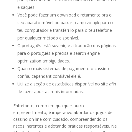
e saques.
Você pode fazer um download diretamente pra o
seu aparato móvel ou baixar o arquivo apk para o
teu computador e transferi-lo para o teu telefone
por qualquer método disponível.
O português está suvenir, e a tradução das páginas
para o português é precisa e search engine
optimization ambiguidades.
Quanto mais sistemas de pagamento o cassino
confia, cependant confiável ele é.
Utilize a seção de estatísticas disponível no site afin
de fazer apostas mais informadas.
Entretanto, como em qualquer outro
empreendimento, é imperativo abordar os jogos de
cassino on-line com cuidado, compreendendo os
riscos inerentes e adotando práticas responsáveis. Na