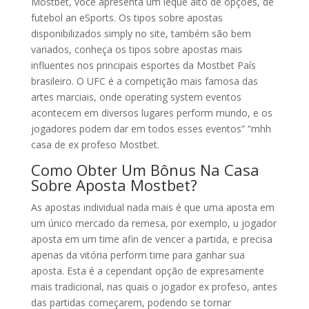
Mostbet, você apresenta um leque alto de opções, de
futebol an eSports. Os tipos sobre apostas
disponibilizados simply no site, também são bem
variados, conheça os tipos sobre apostas mais
influentes nos principais esportes da Mostbet País
brasileiro. O UFC é a competição mais famosa das
artes marciais, onde operating system eventos
acontecem em diversos lugares perform mundo, e os
jogadores podem dar em todos esses eventos” “mhh
casa de ex profeso Mostbet.
Como Obter Um Bônus Na Casa
Sobre Aposta Mostbet?
As apostas individual nada mais é que uma aposta em
um único mercado da remesa, por exemplo, u jogador
aposta em um time afin de vencer a partida, e precisa
apenas da vitória perform time para ganhar sua
aposta. Esta é a cependant opção de expresamente
mais tradicional, nas quais o jogador ex profeso, antes
das partidas começarem, podendo se tornar