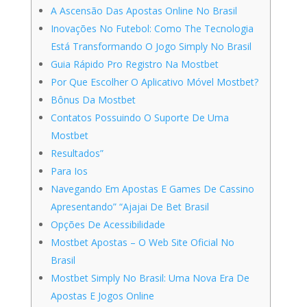
A Ascensão Das Apostas Online No Brasil
Inovações No Futebol: Como The Tecnologia
Está Transformando O Jogo Simply No Brasil
Guia Rápido Pro Registro Na Mostbet
Por Que Escolher O Aplicativo Móvel Mostbet?
Bônus Da Mostbet
Contatos Possuindo O Suporte De Uma
Mostbet
Resultados”
Para Ios
Navegando Em Apostas E Games De Cassino
Apresentando” “Ajajai De Bet Brasil
Opções De Acessibilidade
Mostbet Apostas – O Web Site Oficial No
Brasil
Mostbet Simply No Brasil: Uma Nova Era De
Apostas E Jogos Online