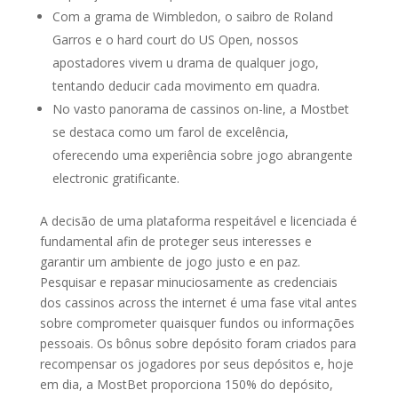
Com a grama de Wimbledon, o saibro de Roland
Garros e o hard court do US Open, nossos
apostadores vivem u drama de qualquer jogo,
tentando deducir cada movimento em quadra.
No vasto panorama de cassinos on-line, a Mostbet
se destaca como um farol de excelência,
oferecendo uma experiência sobre jogo abrangente
electronic gratificante.
A decisão de uma plataforma respeitável e licenciada é
fundamental afin de proteger seus interesses e
garantir um ambiente de jogo justo e en paz.
Pesquisar e repasar minuciosamente as credenciais
dos cassinos across the internet é uma fase vital antes
sobre comprometer quaisquer fundos ou informações
pessoais. Os bônus sobre depósito foram criados para
recompensar os jogadores por seus depósitos e, hoje
em dia, a MostBet proporciona 150% do depósito,