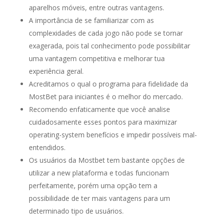
aparelhos móveis, entre outras vantagens.
A importância de se familiarizar com as
complexidades de cada jogo não pode se tornar
exagerada, pois tal conhecimento pode possibilitar
uma vantagem competitiva e melhorar tua
experiência geral.
Acreditamos o qual o programa para fidelidade da
MostBet para iniciantes é o melhor do mercado.
Recomendo enfaticamente que você analise
cuidadosamente esses pontos para maximizar
operating-system benefícios e impedir possíveis mal-
entendidos.
Os usuários da Mostbet tem bastante opções de
utilizar a new plataforma e todas funcionam
perfeitamente, porém uma opção tem a
possibilidade de ter mais vantagens para um
determinado tipo de usuários.