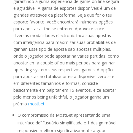
garantindo alguma experiência de game on-line segura
e agradável. A gama de esportes disponíveis é um de
grandes atrativos da plataforma. Seja que for o teu
esporte favorito, você encontrará inúmeras opções
para apostar at the se entreter. Aproveite since
diversas modalidades electronic faça suas apostas
com inteligência para maximizar suas probabilities de
ganhar​. Esse tipo de aposta são apostas múltiplas,
onde o jogador pode apostar na várias partidas, como
apostar em a couple of ou mais periods para ganhar
operating-system seus respectivos games. A opção
para apostas no totalizador está disponível zero site
em diferentes tamanhos e formas, consiste
basicamente em palpitar em 15 eventos, e ze acertar
pelo menos being unfaithful, o jogador ganha um
prêmio
mostbet
.
O compromisso da MostBet apresentando uma
interface de” “usuário simplificada e 1 design móvel
responsivo melhora significativamente a good