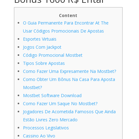
Content
O Guia Permanente Para Encontrar At The
Usar Códigos Promocionais De Apostas
Esportes Virtuais
Jogos Com Jackpot
Código Promocional Mostbet
Tipos Sobre Apostas
Como Fazer Uma Expresamente Na Mostbet?
Como Obter Um Bônus Na Casa Para Aposta
Mostbet?
Mostbet Software Download
Como Fazer Um Saque No Mostbet?
Jogadores De Acometida Famosos Que Ainda
Estão Livres Zero Mercado
Processos Legislativos
Cassino Ao Vivo