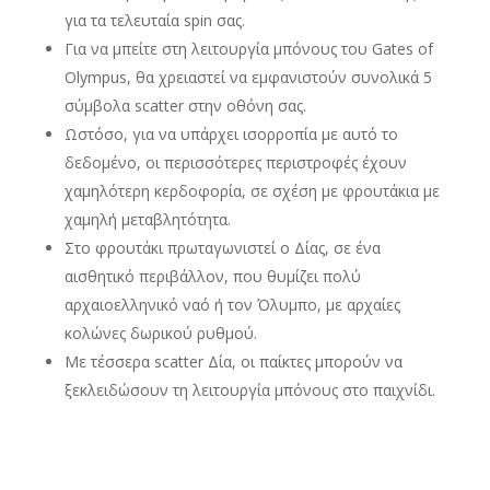
για τα τελευταία spin σας.
Για να μπείτε στη λειτουργία μπόνους του Gates of
Olympus, θα χρειαστεί να εμφανιστούν συνολικά 5
σύμβολα scatter στην οθόνη σας.
Ωστόσο, για να υπάρχει ισορροπία με αυτό το
δεδομένο, οι περισσότερες περιστροφές έχουν
χαμηλότερη κερδοφορία, σε σχέση με φρουτάκια με
χαμηλή μεταβλητότητα.
Στο φρουτάκι πρωταγωνιστεί ο Δίας, σε ένα
αισθητικό περιβάλλον, που θυμίζει πολύ
αρχαιοελληνικό ναό ή τον Όλυμπο, με αρχαίες
κολώνες δωρικού ρυθμού.
Με τέσσερα scatter Δία, οι παίκτες μπορούν να
ξεκλειδώσουν τη λειτουργία μπόνους στο παιχνίδι.