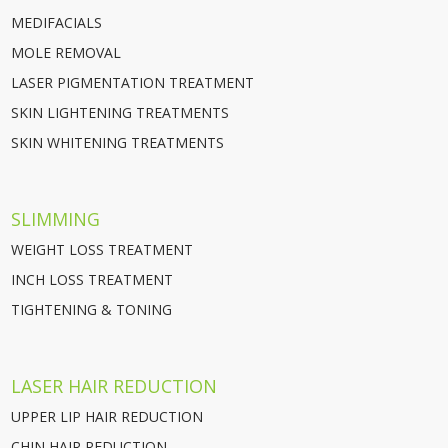
MEDIFACIALS
MOLE REMOVAL
LASER PIGMENTATION TREATMENT
SKIN LIGHTENING TREATMENTS
SKIN WHITENING TREATMENTS
SLIMMING
WEIGHT LOSS TREATMENT
INCH LOSS TREATMENT
TIGHTENING & TONING
LASER HAIR REDUCTION
UPPER LIP HAIR REDUCTION
CHIN HAIR REDUCTION