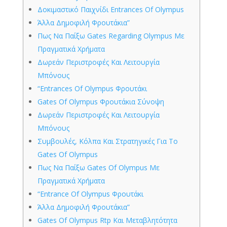
Δοκιμαστικό Παιχνίδι Entrances Of Olympus
Άλλα Δημοφιλή Φρουτάκια”
Πως Να Παίξω Gates Regarding Olympus Με
Πραγματικά Χρήματα
Δωρεάν Περιστροφές Και Λειτουργία
Μπόνους
“Entrances Of Olympus Φρουτάκι
Gates Of Olympus Φρουτάκια Σύνοψη
Δωρεάν Περιστροφές Και Λειτουργία
Μπόνους
Συμβουλές, Κόλπα Και Στρατηγικές Για Το
Gates Of Olympus
Πως Να Παίξω Gates Of Olympus Με
Πραγματικά Χρήματα
“Entrance Of Olympus Φρουτάκι
Άλλα Δημοφιλή Φρουτάκια”
Gates Of Olympus Rtp Και Μεταβλητότητα