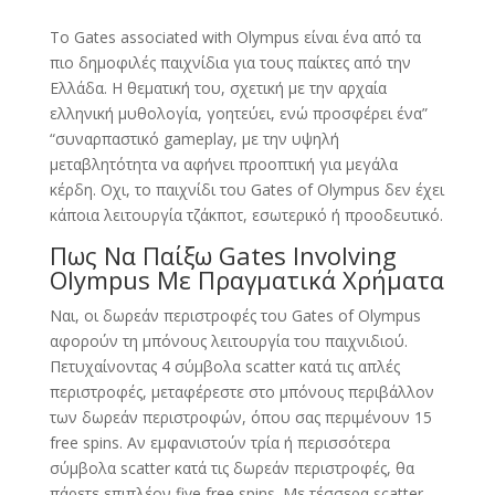
Το Gates associated with Olympus είναι ένα από τα
πιο δημοφιλές παιχνίδια για τους παίκτες από την
Ελλάδα. Η θεματική του, σχετική με την αρχαία
ελληνική μυθολογία, γοητεύει, ενώ προσφέρει ένα”
“συναρπαστικό gameplay, με την υψηλή
μεταβλητότητα να αφήνει προοπτική για μεγάλα
κέρδη. Οχι, το παιχνίδι του Gates of Olympus δεν έχει
κάποια λειτουργία τζάκποτ, εσωτερικό ή προοδευτικό.
Πως Να Παίξω Gates Involving
Olympus Με Πραγματικά Χρήματα
Ναι, οι δωρεάν περιστροφές του Gates of Olympus
αφορούν τη μπόνους λειτουργία του παιχνιδιού.
Πετυχαίνοντας 4 σύμβολα scatter κατά τις απλές
περιστροφές, μεταφέρεστε στο μπόνους περιβάλλον
των δωρεάν περιστροφών, όπου σας περιμένουν 15
free spins. Αν εμφανιστούν τρία ή περισσότερα
σύμβολα scatter κατά τις δωρεάν περιστροφές, θα
πάρετε επιπλέον five free spins. Με τέσσερα scatter