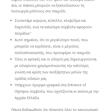
Δία, οι παίκτες μπορούν να ξεκλειδώσουν τη
λειτουργία μπόνους στο παιχνίδι.
Συναντάμε κορώνα, κύπελλο, κλεψύδρα και
δαχτυλίδι, ενώ τα κατώτερα σύμβολα αφορούν
πετράδια.”
Αυτό σημαίνει, ότι το μεγαλύτερο ποσό, που
μπορείτε να κερδίσετε, είναι ο μέγιστος
πολλαπλασιαστής, που προσφέρει το παιχνίδι.
Όλες οι κριτικές και οι οδηγοί μας δημιουργούνται
με ειλικρίνεια χρησιμοποιώντας την καλύτερη
γνώση και κρίση των ανεξάρτητων μελών της
ομάδας ειδικών μας.
Υπάρχουν όμορφα γραφικά στα Entrance of
Olympus σύμβολα, που σχετίζονται κι εκείνα με την
Αρχαία Ελλάδα.
Πάντα βεβαιωθείτε ότι πληροίτε όλες τις κανονιστικές