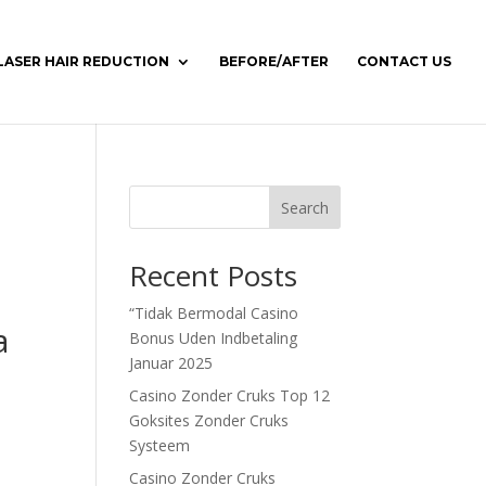
LASER HAIR REDUCTION
BEFORE/AFTER
CONTACT US
Search
Recent Posts
“Tidak Bermodal Casino
a
Bonus Uden Indbetaling
Januar 2025
Casino Zonder Cruks Top 12
Goksites Zonder Cruks
Systeem
Casino Zonder Cruks