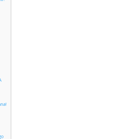
A
ana!
go