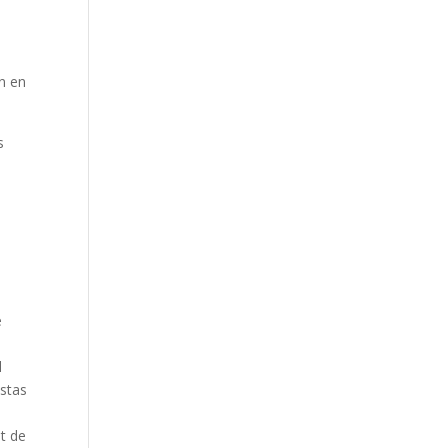
n en
s
e
l
estas
t de