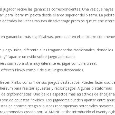
el jugador recibe las ganancias correspondientes. Una vez que hayas
ar” para liberar mi pelota desde el area superior del pizarra. La pelota
na de todas las varias ranuras disadvantage premios que ze encuentra
cen ganancias más significativas, pero caer en ellas ocurre con meno
e juego única, diferente a las tragamonedas tradicionales, donde los
go y” “apartar un estilo sobre juego adecuado.
ubers sumado a otra muy diferente es jugar con dinero real.
s ofrecen Plinko como 1 de sus juegos destacados.
ofrecen Plinko como 1 de sus juegos destacados. Puedes fazer uso d
hereum para realizar apuestas y recibir pagos. Algunas plataformas
s de criptomonedas. Uno de los aspectos más atractivos de encajar a
es son de apuestas flexibles. Los jugadores pueden apartar entre apu
estas de enorme riesgo si buscas recompensas potenciales mayores.
 tragamonedas creado por BGAMING at the introducido el twenty eigh