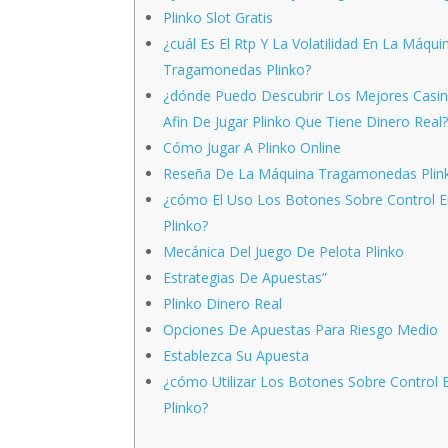
Plinko Slot Gratis
¿cuál Es El Rtp Y La Volatilidad En La Máqui
Tragamonedas Plinko?
¿dónde Puedo Descubrir Los Mejores Casi
Afin De Jugar Plinko Que Tiene Dinero Real
Cómo Jugar A Plinko Online
Reseña De La Máquina Tragamonedas Plin
¿cómo El Uso Los Botones Sobre Control 
Plinko?
Mecánica Del Juego De Pelota Plinko
Estrategias De Apuestas”
Plinko Dinero Real
Opciones De Apuestas Para Riesgo Medio
Establezca Su Apuesta
¿cómo Utilizar Los Botones Sobre Control 
Plinko?