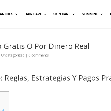
ANCHES
HAIR CARE
SKIN CARE
SLIMMING
o Gratis O Por Dinero Real
|
Uncategorized
|
0 comments
: Reglas, Estrategias Y Pagos Pr
ko?