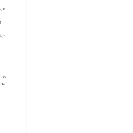
gar
s
iar
l
 las
cha