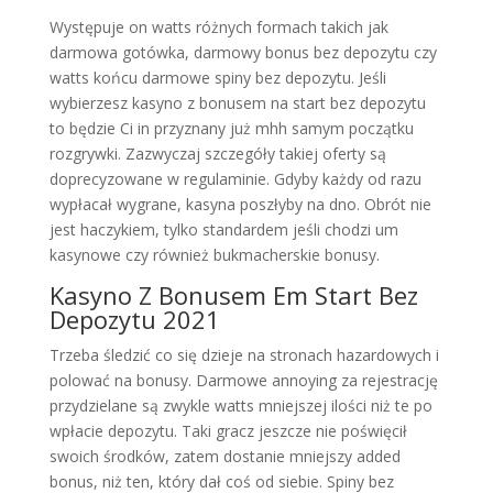
Występuje on watts różnych formach takich jak
darmowa gotówka, darmowy bonus bez depozytu czy
watts końcu darmowe spiny bez depozytu. Jeśli
wybierzesz kasyno z bonusem na start bez depozytu
to będzie Ci in przyznany już mhh samym początku
rozgrywki. Zazwyczaj szczegóły takiej oferty są
doprecyzowane w regulaminie. Gdyby każdy od razu
wypłacał wygrane, kasyna poszłyby na dno. Obrót nie
jest haczykiem, tylko standardem jeśli chodzi um
kasynowe czy również bukmacherskie bonusy.
Kasyno Z Bonusem Em Start Bez
Depozytu 2021
Trzeba śledzić co się dzieje na stronach hazardowych i
polować na bonusy. Darmowe annoying za rejestrację
przydzielane są zwykle watts mniejszej ilości niż te po
wpłacie depozytu. Taki gracz jeszcze nie poświęcił
swoich środków, zatem dostanie mniejszy added
bonus, niż ten, który dał coś od siebie. Spiny bez