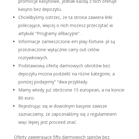
promocje kasynowe, jednak każdą z nich oferuje
kasyno bez depozytu.
Chcielibyśmy ostrzec, że ta strona zawiera linki
polecające, więcej o nich możesz przeczytać w
artykule “Programy afiliacyjne”.
Informacje zamieszczone em play-fortune. pl są
przeznaczone wyłącznie carry out celów
rozrywkowych.
Podstawową ofertę darmowych obrotów bez
depozytu można podzielić na różne kategorie, a
poniżej podajemy” “dwa przykłady.
Mamy wtedy już obrócone 15 european, a na koncie
80 euro.
Rejestrując się w dowolnym kasynie zawsze
zaznaczamy, że zapoznaliśmy się z regulaminem
więc lepiej jest proceed znać.
Oferty zawierające fifty darmowych spinów bez