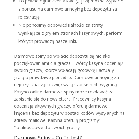
To pewne ograniczenia kwoty, jaką można wypłacić
z bonusu na darmowe annoying bez depozytu za
rejestrację.
Nie ponosimy odpowiedzialności za straty
wynikające z gry em stronach kasynowych, perform
których prowadzą nasze linki.
Darmowe spiny po wpłacie depozytu są niejako
podziękowaniami dla gracza. Twórcy kasyna doceniają
swoich graczy, którzy wpłacają gotówkę i actually
grają o prawdziwe pieniądze. Darmowe annoying za
depozyt znacząco zwiększają szanse mhh wygraną.
Kasyno online darmowe spiny może rozdawać za
zapisanie się do newslettera. Pracownicy kasyna
doceniają aktywnych graczy, oferują darmowe
kręcenia bez depozytu w postaci kodów wysyłanych na
adresy mailowe. Kasyna oferują programy”
“lojalnościowe dla swoich graczy.
Darmowe Spiny – Co To Jest?