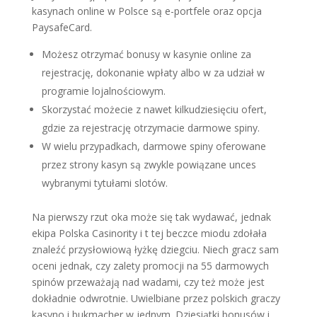
kasynach online w Polsce są e-portfele oraz opcja
PaysafeCard.
Możesz otrzymać bonusy w kasynie online za
rejestrację, dokonanie wpłaty albo w za udział w
programie lojalnościowym.
Skorzystać możecie z nawet kilkudziesięciu ofert,
gdzie za rejestrację otrzymacie darmowe spiny.
W wielu przypadkach, darmowe spiny oferowane
przez strony kasyn są zwykle powiązane unces
wybranymi tytułami slotów.
Na pierwszy rzut oka może się tak wydawać, jednak
ekipa Polska Casinority i t tej beczce miodu zdołała
znaleźć przysłowiową łyżkę dziegciu. Niech gracz sam
oceni jednak, czy zalety promocji na 55 darmowych
spinów przeważają nad wadami, czy też może jest
dokładnie odwrotnie. Uwielbiane przez polskich graczy
kasyno i bukmacher w jednym. Dziesiątki bonusów i