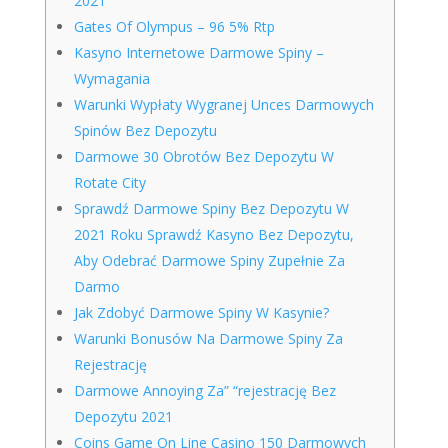
2021
Gates Of Olympus – 96 5% Rtp
Kasyno Internetowe Darmowe Spiny –
Wymagania
Warunki Wypłaty Wygranej Unces Darmowych
Spinów Bez Depozytu
Darmowe 30 Obrotów Bez Depozytu W
Rotate City
Sprawdź Darmowe Spiny Bez Depozytu W
2021 Roku Sprawdź Kasyno Bez Depozytu,
Aby Odebrać Darmowe Spiny Zupełnie Za
Darmo
Jak Zdobyć Darmowe Spiny W Kasynie?
Warunki Bonusów Na Darmowe Spiny Za
Rejestrację
Darmowe Annoying Za” “rejestrację Bez
Depozytu 2021
Coins Game On Line Casino 150 Darmowych