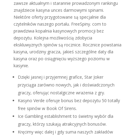
zawsze aktualnym i starannie prowadzonym rankingu
znajdziecie kasyna unces darmowymi spinami.
Niektóre oferty przygotowane są specjalnie dla
czytelników naszego portalu. FreeSpiny. com to
prawdziwa kopalnia kasynowych promocji bez
depozytu. Kolejna możliwością zdobycia
ekskluwyznych spinów są rocznice. Rocznice powstania
kasyna, urodziny gracza, jakieś szczególne daty dla
kasyna oraz po osiągnięciu wyższego poziomu w
kasynie.
Dzięki jasnej i przyjemnej grafice, Star Joker
przyciąga zarówno nowych, jak i doświadczonych
graczy, oferując nostalgiczne wrażenia z gry.
Kasyno Verde oferuje bonus bez depozytu 50 totally
free spinów w Book Of Sirens.
Ice Gambling establishment to świetny wybór dla
graczy, którzy szukają atrakcyjnych bonusów.
Kręcimy więc dalej i gdy suma naszych zakładów