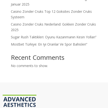
Januar 2025
Casino Zonder Cruks Top 12 Goksites Zonder Cruks
Systeem
Casino Zonder Cruks Nederland: Gokken Zonder Cruks
2025
Sugar Rush Taktikleri: Oyunu Kazanmanın Kesin Yolları”
Mostbet Türkiye: En Iyi Oranlar Ve Spor Bahisleri”
Recent Comments
No comments to show.