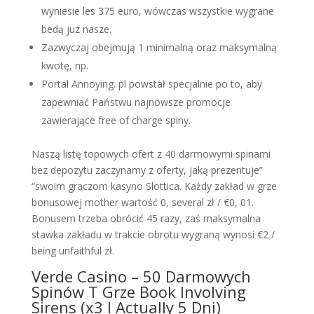
wyniesie les 375 euro, wówczas wszystkie wygrane
bedą juz nasze.
Zazwyczaj obejmują 1 minimalną oraz maksymalną
kwotę, np.
Portal Annoying. pl powstał specjalnie po to, aby
zapewniać Państwu najnowsze promocje
zawierające free of charge spiny.
Naszą listę topowych ofert z 40 darmowymi spinami
bez depozytu zaczynamy z oferty, jaką prezentuje”
“swoim graczom kasyno Slottica. Każdy zakład w grze
bonusowej mother wartość 0, several zł / €0, 01.
Bonusem trzeba obrócić 45 razy, zaś maksymalna
stawka zakładu w trakcie obrotu wygraną wynosi €2 /
being unfaithful zł.
Verde Casino – 50 Darmowych
Spinów T Grze Book Involving
Sirens (x3 I Actually 5 Dni)