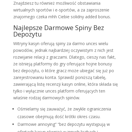
Znajdziesz tu również możliwość obstawiania
wirtualnych sportów i e-sportów, a za zaproszenie
znajomego czeka mhh Ciebie solidny added bonus.
Najlepsze Darmowe Spiny Bez
Depozytu
Witryny kasyn oferują spiny za darmo unces wielu
powodów, jednak najbardziej oczywistym z nich jest
rozwijanie relacji z graczami. Dlatego, cieszy nas fakt,
że istnieją platformy do gry oferujące hojne bonusy
bez depozytu, o które gracz może ubiegać się już po
zarejestrowaniu konta. Sprawdź poniższą tabelę,
zawierającą listę recenzji kasyn online, która składa się
tylko i wyłącznie unces platform oferujących ten
właśnie rodzaj darmowych spinów.
Ośmielamy się zauważyć, że zwykle ograniczenia
czasowe obejmują dość krótki okres czasu.
Darmowe annoying” “bez depozytu występują w
ofertach kasyn również w innych liczbach i