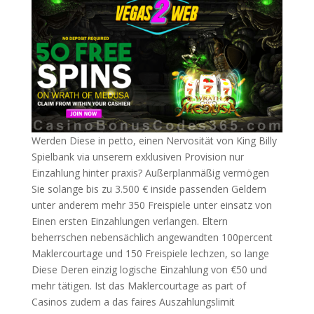
Werden Diese in petto, einen Nervosität von King Billy
Spielbank via unserem exklusiven Provision nur
Einzahlung hinter praxis? Außerplanmäßig vermögen
Sie solange bis zu 3.500 € inside passenden Geldern
unter anderem mehr 350 Freispiele unter einsatz von
Einen ersten Einzahlungen verlangen. Eltern
beherrschen nebensächlich angewandten 100percent
Maklercourtage und 150 Freispiele lechzen, so lange
Diese Deren einzig logische Einzahlung von €50 und
mehr tätigen. Ist das Maklercourtage as part of
Casinos zudem a das faires Auszahlungslimit