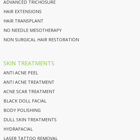
ADVANCED TRICHOSURE
HAIR EXTENSIONS
HAIR TRANSPLANT
NO NEEDLE MESOTHERAPY
NON SURGICAL HAIR RESTORATION
SKIN TREATMENTS
ANTI ACNE PEEL
ANTI ACNE TREATMENT
ACNE SCAR TREATMENT
BLACK DOLL FACIAL
BODY POLISHING
DULL SKIN TREATMENTS
HYDRAFACIAL
LASER TATTOO REMOVAL