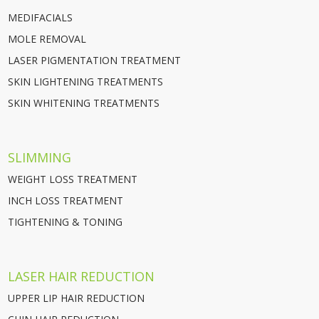
MEDIFACIALS
MOLE REMOVAL
LASER PIGMENTATION TREATMENT
SKIN LIGHTENING TREATMENTS
SKIN WHITENING TREATMENTS
SLIMMING
WEIGHT LOSS TREATMENT
INCH LOSS TREATMENT
TIGHTENING & TONING
LASER HAIR REDUCTION
UPPER LIP HAIR REDUCTION