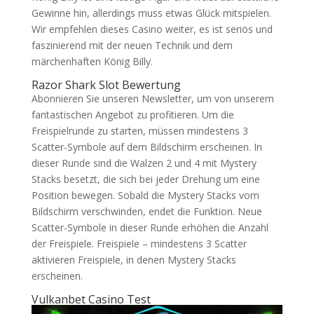
Gewinne hin, allerdings muss etwas Glück mitspielen.
Wir empfehlen dieses Casino weiter, es ist seriös und
faszinierend mit der neuen Technik und dem
märchenhaften König Billy.
Razor Shark Slot Bewertung
Abonnieren Sie unseren Newsletter, um von unserem
fantastischen Angebot zu profitieren. Um die
Freispielrunde zu starten, müssen mindestens 3
Scatter-Symbole auf dem Bildschirm erscheinen. In
dieser Runde sind die Walzen 2 und 4 mit Mystery
Stacks besetzt, die sich bei jeder Drehung um eine
Position bewegen. Sobald die Mystery Stacks vom
Bildschirm verschwinden, endet die Funktion. Neue
Scatter-Symbole in dieser Runde erhöhen die Anzahl
der Freispiele. Freispiele – mindestens 3 Scatter
aktivieren Freispiele, in denen Mystery Stacks
erscheinen.
Vulkanbet Casino Test