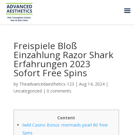
Freispiele Bloß
Einzahlung Razor Shark
Erfahrungen 2023 ‎
Sofort Free Spins
by
Theadvancedaesthetics-123
|
Aug 14, 2024
|
Uncategorized
|
0 comments
Content
Iwild Casino Bonus: mermaids pearl 80 freie
Spins