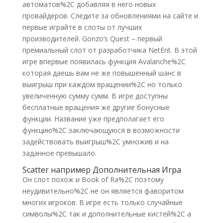
автоматов%2C добавляя в него новых
провайдеров. Следите за обновлениями на сайте и
первые играйте в слоты от лучших
производителей. Gonzo’s Quest – первый
премиальный слот от разработчика NetEnt. В этой
игре впервые появилась функция Avalanche%2C
которая даешь вам не же повышенный шанс в
выигрыш при каждом вращении%2C но только
увеличенную сумму сумм. В игре доступны
бесплатные вращения же другие бонусные
функции. Название уже предполагает его
функцию%2C заключающуюся в возможности
задействовать выигрыш%2C умножив и на
заданное превышало.
Scatter например Дополнительная Игра
Он слот похож и Book of Ra%2C поэтому
неудивительно%2C не он является фаворитом
многих игроков. В игре есть только случайные
символы%2C так и дополнительные кистей%2C а