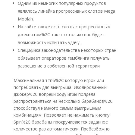
Одним из немногих популярных продуктов
являлось линейка прогрессивных слотов Mega
Moolah.
На сайте также есть слоты с прогрессивным
джекпотом%2C так что только вас будет
возможность испытать удачу.
Специфика законодательства некоторых стран
обязывает операторов гемблинга получать
разрешение в собственной территории.
Максимальная ттпб%2C которую игрок или
потребовать для выигрыша. Изолированный
джокер%2C вопреки ходу игры полдела
распространяться на несколько барабанов%2C
способствуя намного самым выигрышным
комбинациям. Позволяет не нажимать кнопку
Spin%2C барабаны прокручиваются заданное
количество раз автоматически. Пребезбожно