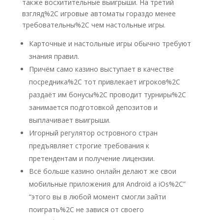
также восхитительные выигрыши. На третий
взгляд%2C игровые автоматы гораздо менее
требовательны%2C чем настольные игры.
Карточные и настольные игры обычно требуют
знания правил.
Причём само казино выступает в качестве
посредника%2C тот привлекает игроков%2C
раздаёт им бонусы%2C проводит турниры%2C
занимается подготовкой депозитов и
выплачивает выигрыши.
Игорный регулятор островного стран
предъявляет строгие требования к
претендентам и получение лицензии.
Всё больше казино онлайн делают же свои
мобильные приложения для Android а iOs%2C”
“этого вы в любой момент смогли зайти
поиграть%2C не завися от своего