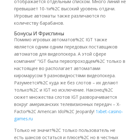
отображается отдельным списком. Много линий не
превышает 10-ти%2C высокий уровень отдачи.
Игровые автоматы также различаются по
количеству барабанов.
Бонусы И Фриспины
Помимо игровых автоматов%2C IGT также
является одним одним передовых поставщиков
автоматов для видеопокера. А этой сфере
компания” “IGT была первопроходцем%2C только в
настоящее во располагает автоматами
киромарусом 9 разновидностями видеопокера.
Разумеется%2C куда же без слотов – их делают
только%2C и IGT но исключение. Наконец%2C
сюжет множества слотов IGT разворачивается
вокруг американских телевизионных передач – X-
Factor%2C American Idol%2C Jeopardy!
1xbet-casino-
games.ru
Только не значит%2C только пользователь не
есть шансов остаться и плюсе%2C но в честных