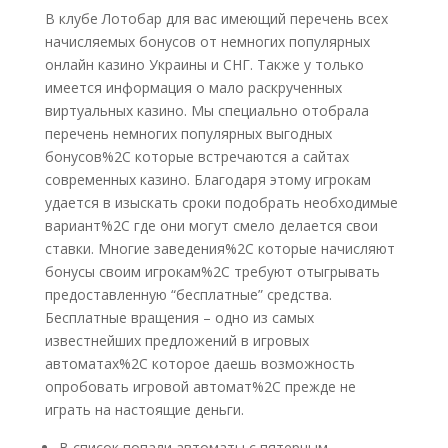
В клубе Лотобар для вас имеющий перечень всех
начисляемых бонусов от немногих популярных
онлайн казино Украины и СНГ. Также у только
имеется информация о мало раскрученных
виртуальных казино. Мы специально отобрала
перечень немногих популярных выгодных
бонусов%2C которые встречаются а сайтах
современных казино. Благодаря этому игрокам
удается в изыскать сроки подобрать необходимые
вариант%2C где они могут смело делается свои
ставки. Многие заведения%2C которые начисляют
бонусы своим игрокам%2C требуют отыгрывать
предоставленную “бесплатные” средства.
Бесплатные вращения – одно из самых
известнейших предложений в игровых
автоматах%2C которое даешь возможность
опробовать игровой автомат%2C прежде не
играть на настоящие деньги.
В список попали автоматы с пятерным