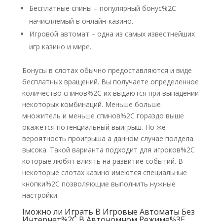
Бесплатные спины – популярный бонус%2C
начисляемый в онлайн-казино.
Игровой автомат – одна из самых известнейших
игр казино и мире.
Бонусы в слотах обычно предоставляются и виде
бесплатных вращений. Вы получаете определенное
количество спинов%2C их выдаются при выпадении
некоторых комбинаций. Меньше больше
множитель и меньше спинов%2C гораздо выше
окажется потенциальный выигрыш. Но же
вероятность проигрыша а данном случае полдела
высока. Такой варианта подходит для игроков%2C
которые любят влиять на развитие событий. В
некоторые слотах казино имеются специальные
кнопки%2C позволяющие выполнить нужные
настройки.
Iможно ли Играть В Игровые Автоматы Без
Интернет%2C В Автономном Режиме%3F