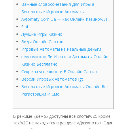
Важные словосочетания Для Игры а
Бесплатные Игровые Автоматы
Avtomaty Com Ua — как Онлайн Казино%3F
Slots
Лучшие Игры Казино
Виды Онлайн Слотов
Игровые Автоматы на Реальные Деньги
невозможно Ли Играть и Автоматы Онлайн
Казино Бесплатно
Секреты успешности В Онлайн Слотах
Версии Игровых Автоматов Igt
Бесплатные Игровые Автоматы Онлайн Без
Регистрации И Смс
В режиме «Демо» доступны все слоты%2C кроме
тех%2C не находятся в разделе «Джекпоты». Один