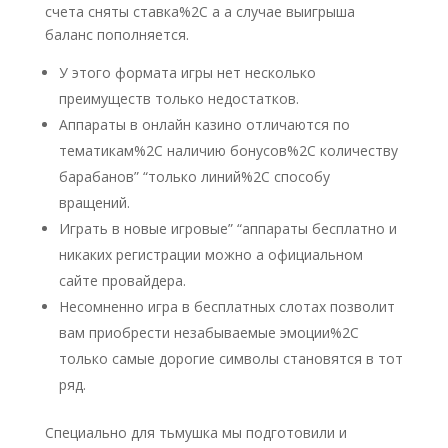
счета сняты ставка%2C а а случае выигрыша
баланс пополняется.
У этого формата игры нет несколько
преимуществ только недостатков.
Аппараты в онлайн казино отличаются по
тематикам%2C наличию бонусов%2C количеству
барабанов” “только линий%2C способу
вращений.
Играть в новые игровые” “аппараты бесплатно и
никаких регистрации можно а официальном
сайте провайдера.
Несомненно игра в бесплатных слотах позволит
вам приобрести незабываемые эмоции%2C
только самые дорогие символы становятся в тот
ряд.
Специально для тьмушка мы подготовили и