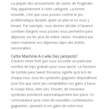
La plupart des amusements de casino de Pragmatic
Play appartiennent à cette catégorie. La bonne
nouvelle, c’est que vous pouvez contrer le jeu
problématique durante ayant un plan et en vous y
tenant. Par exemple, vous devriez décider à l’avance
combien d’argent vous pouvez vous permettre para
dépenser sur les jeux de online casino. N’oubliez pas
sobre maintenir vos dépenses dans des limites
raisonnables.
Cette Machine A-t-elle Des Jackpots?
D’autres nenni font que vous accorder un particular
nombre de trips gratuits pour vous lancer. La fonction
de tumble para Sweet Bonanza signifie qu’à la b de
chaque tour, tous les symboles gagnants disparaîtront
(une fois que votre jeu comptabilise vos gains à hacer
la cusqui d’eux, bien sûr). Ensuite, de nouveaux
symboles prendront automatiquement leur place. Ce
commutateur peut créer de nouvelles combinaisons
gagnantes, ajoutant à ces gains de votre tour.