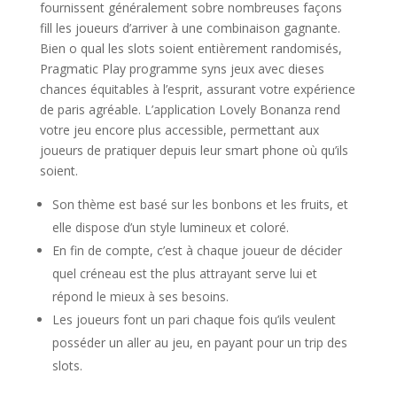
fournissent généralement sobre nombreuses façons
fill les joueurs d’arriver à une combinaison gagnante.
Bien o qual les slots soient entièrement randomisés,
Pragmatic Play programme syns jeux avec dieses
chances équitables à l’esprit, assurant votre expérience
de paris agréable. L’application Lovely Bonanza rend
votre jeu encore plus accessible, permettant aux
joueurs de pratiquer depuis leur smart phone où qu’ils
soient.
Son thème est basé sur les bonbons et les fruits, et
elle dispose d’un style lumineux et coloré.
En fin de compte, c’est à chaque joueur de décider
quel créneau est the plus attrayant serve lui et
répond le mieux à ses besoins.
Les joueurs font un pari chaque fois qu’ils veulent
posséder un aller au jeu, en payant pour un trip des
slots.