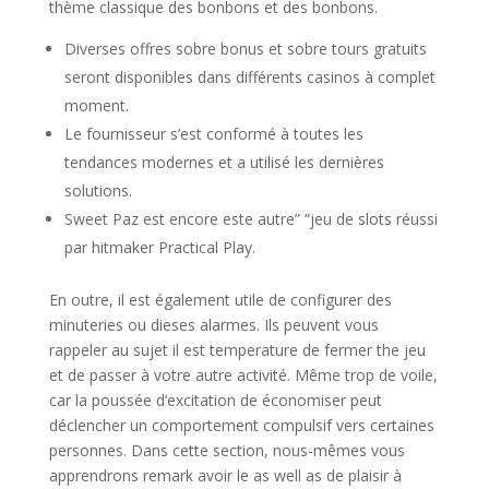
thème classique des bonbons et des bonbons.
Diverses offres sobre bonus et sobre tours gratuits
seront disponibles dans différents casinos à complet
moment.
Le fournisseur s’est conformé à toutes les
tendances modernes et a utilisé les dernières
solutions.
Sweet Paz est encore este autre” “jeu de slots réussi
par hitmaker Practical Play.
En outre, il est également utile de configurer des
minuteries ou dieses alarmes. Ils peuvent vous
rappeler au sujet il est temperature de fermer the jeu
et de passer à votre autre activité. Même trop de voile,
car la poussée d’excitation de économiser peut
déclencher un comportement compulsif vers certaines
personnes. Dans cette section, nous-mêmes vous
apprendrons remark avoir le as well as de plaisir à