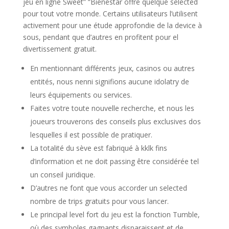
jeu en ligne Sweet” “Bienestar offre quelque selected
pour tout votre monde. Certains utilisateurs l’utilisent
activement pour une étude approfondie de la device à
sous, pendant que d’autres en profitent pour el
divertissement gratuit.
En mentionnant différents jeux, casinos ou autres
entités, nous nenni signifions aucune idolatry de
leurs équipements ou services.
Faites votre toute nouvelle recherche, et nous les
joueurs trouverons des conseils plus exclusives dos
lesquelles il est possible de pratiquer.
La totalité du sève est fabriqué à kklk fins
d’information et ne doit passing être considérée tel
un conseil juridique.
D’autres ne font que vous accorder un selected
nombre de trips gratuits pour vous lancer.
Le principal level fort du jeu est la fonction Tumble,
où des symboles gagnants disparaissent et de