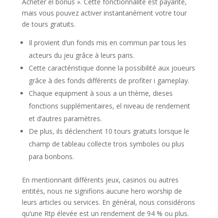
Acheter el bonus ». Cette fonctionnalité est payante,
mais vous pouvez activer instantanément votre tour
de tours gratuits.
Il provient d’un fonds mis en commun par tous les
acteurs du jeu grâce à leurs paris.
Cette caractéristique donne la possibilité aux joueurs
grâce à des fonds différents de profiter i gameplay.
Chaque equipment à sous a un thème, dieses
fonctions supplémentaires, el niveau de rendement
et d’autres paramètres.
De plus, ils déclenchent 10 tours gratuits lorsque le
champ de tableau collecte trois symboles ou plus
para bonbons.
En mentionnant différents jeux, casinos ou autres
entités, nous ne signifions aucune hero worship de
leurs articles ou services. En général, nous considérons
qu’une Rtp élevée est un rendement de 94 % ou plus.