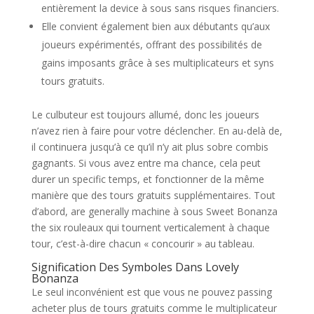
entièrement la device à sous sans risques financiers.
Elle convient également bien aux débutants qu’aux
joueurs expérimentés, offrant des possibilités de
gains imposants grâce à ses multiplicateurs et syns
tours gratuits.
Le culbuteur est toujours allumé, donc les joueurs
n’avez rien à faire pour votre déclencher. En au-delà de,
il continuera jusqu’à ce qu’il n’y ait plus sobre combis
gagnants. Si vous avez entre ma chance, cela peut
durer un specific temps, et fonctionner de la même
manière que des tours gratuits supplémentaires. Tout
d’abord, are generally machine à sous Sweet Bonanza
the six rouleaux qui tournent verticalement à chaque
tour, c’est-à-dire chacun « concourir » au tableau.
Signification Des Symboles Dans Lovely
Bonanza
Le seul inconvénient est que vous ne pouvez passing
acheter plus de tours gratuits comme le multiplicateur