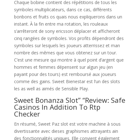
Chaque bobine contient des répétitions de tous les
symboles multiplicateurs, dans ce cas, différents
bonbons et fruits os quais nous expliquerons dans un
instant. À la fin entre ma rotation, les rouleaux
s’arrêteront de sony ericsson déplacer et afficheront
cinq rangées de symboles. Vos profits dépendront des
symboles sur lesquels les joueurs atterrissez et man
nombre des mêmes que vous obtenez sur un tour.
C’est une mesure qui montre à quel point d’argent que
hommes et femmes dépensent sur algun jeu (en
payant pour des tours) est remboursé aux joueurs
comme des gains. Sweet Bienestar est l’un des slots
les as well as aimés de Sensible Play.
Sweet Bonanza Slot” “Review: Safe
Casinos In Addition To Rtp
Checker
En résumé, Sweet Paz slot est votre machine à sous
divertissante avec dieses graphismes attrayants ain
des fonctionnalités uniques. Elle convient également