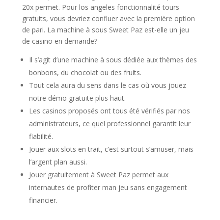
20x permet. Pour los angeles fonctionnalité tours
gratuits, vous devriez confluer avec la première option
de pari. La machine à sous Sweet Paz est-elle un jeu
de casino en demande?
Il s’agit d’une machine à sous dédiée aux thèmes des
bonbons, du chocolat ou des fruits.
Tout cela aura du sens dans le cas où vous jouez
notre démo gratuite plus haut.
Les casinos proposés ont tous été vérifiés par nos
administrateurs, ce quel professionnel garantit leur
fiabilité.
Jouer aux slots en trait, c’est surtout s’amuser, mais
l’argent plan aussi.
Jouer gratuitement à Sweet Paz permet aux
internautes de profiter man jeu sans engagement
financier.