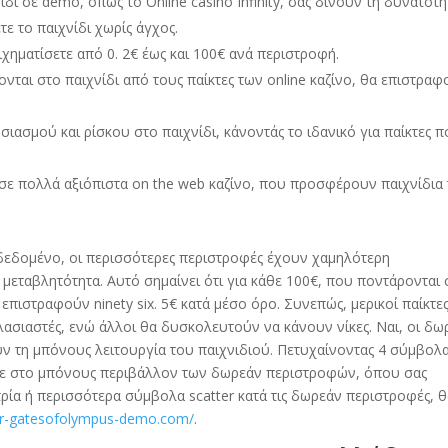
δι σε demo, όπως το Online casino Infinity, σας δίνουν τη δυνατότη
ε το παιχνίδι χωρίς άγχος.
ιχηματίσετε από 0. 2€ έως και 100€ ανά περιστροφή.
ονται στο παιχνίδι από τους παίκτες των online καζίνο, θα επιστρα
ιασμού και ρίσκου στο παιχνίδι, κάνοντάς το ιδανικό για παίκτες 
 σε πολλά αξιόπιστα on the web καζίνο, που προσφέρουν παιχνίδια 
 δεδομένο, οι περισσότερες περιστροφές έχουν χαμηλότερη
μεταβλητότητα. Αυτό σημαίνει ότι για κάθε 100€, που ποντάρονται 
α επιστραφούν ninety six. 5€ κατά μέσο όρο. Συνεπώς, μερικοί παίκτε
ασιαστές, ενώ άλλοι θα δυσκολευτούν να κάνουν νίκες. Ναι, οι δω
ν τη μπόνους λειτουργία του παιχνιδιού. Πετυχαίνοντας 4 σύμβολ
εστε στο μπόνους περιβάλλον των δωρεάν περιστροφών, όπου σας
 τρία ή περισσότερα σύμβολα scatter κατά τις δωρεάν περιστροφές, 
/gr-gatesofolympus-demo.com/
.