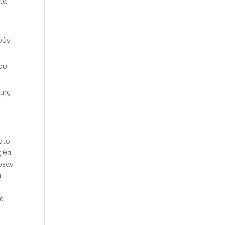
τα
φούν
που
της
στο
ς θα
ρεάν
α
θα