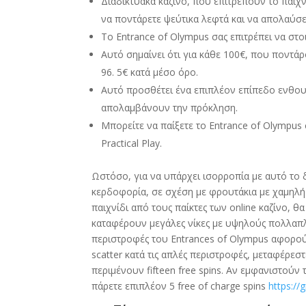
Διαδικτυακά καζίνο, που επιτρέπουν το παιχνί
να ποντάρετε ψεύτικα λεφτά και να απολαύσετ
Το Entrance of Olympus σας επιτρέπει να στο
Αυτό σημαίνει ότι για κάθε 100€, που ποντάρ
96. 5€ κατά μέσο όρο.
Αυτό προσθέτει ένα επιπλέον επίπεδο ενθουσ
απολαμβάνουν την πρόκληση.
Μπορείτε να παίξετε το Entrance of Olympus
Practical Play.
Ωστόσο, για να υπάρχει ισορροπία με αυτό το
κερδοφορία, σε σχέση με φρουτάκια με χαμηλή 
παιχνίδι από τους παίκτες των online καζίνο, θ
καταφέρουν μεγάλες νίκες με υψηλούς πολλαπλ
περιστροφές του Entrances of Olympus αφορού
scatter κατά τις απλές περιστροφές, μεταφέρ
περιμένουν fifteen free spins. Αν εμφανιστούν
πάρετε επιπλέον 5 free of charge spins
https:/