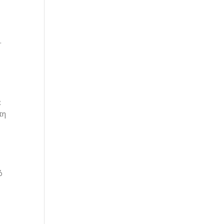
.
ε
τη
ό