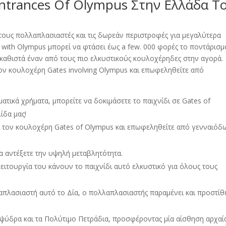
ntrances Of Olympus Στην Ελλάδα Τ
 τους πολλαπλασιαστές και τις δωρεάν περιστροφές για μεγαλύτερα
d with Olympus μπορεί να φτάσει έως a few. 000 φορές το ποντάρισμ
ν καθιστά έναν από τους πιο ελκυστικούς κουλοχέρηδες στην αγορά.
τον κουλοχέρη Gates involving Olympus και επωφεληθείτε από
ματικά χρήματα, μπορείτε να δοκιμάσετε το παιχνίδι σε Gates of
ίδα μας!
υν τον κουλοχέρη Gates of Olympus και επωφεληθείτε από γενναιόδ
α αντέξετε την υψηλή μεταβλητότητα.
ειτουργία του κάνουν το παιχνίδι αυτό ελκυστικό για όλους τους
πλασιαστή αυτό το Δία, ο πολλαπλασιαστής παραμένει και προστίθ
ψύδρα και τα Πολύτιμο Πετράδια, προσφέροντας μία αίσθηση αρχαί