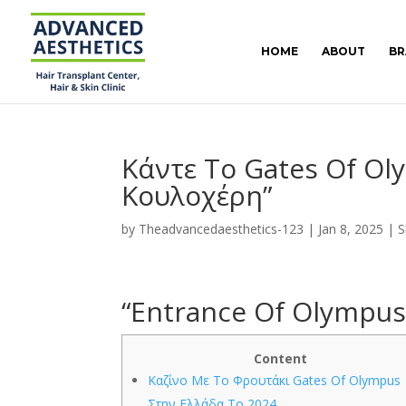
HOME
ABOUT
BR
Κάντε Το Gates Of O
Κουλοχέρη”
by
Theadvancedaesthetics-123
|
Jan 8, 2025
|
S
“Entrance Of Olympus
Content
Καζίνο Με Το Φρουτάκι Gates Of Olympus
Στην Ελλάδα Το 2024