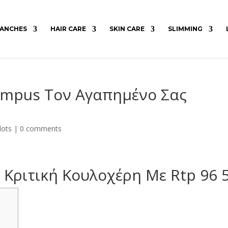
ANCHES
HAIR CARE
SKIN CARE
SLIMMING
lympus Τον Αγαπημένο Σας
lots
|
0 comments
 Κριτική Κουλοχέρη Με Rtp 96 