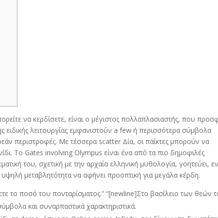
πορείτε να κερδίσετε, είναι ο μέγιστος πολλαπλασιαστής, που προσ
 της ειδικής λειτουργίας εμφανιστούν a few ή περισσότερα σύμβολα
ωρεάν περιστροφές. Με τέσσερα scatter Δία, οι παίκτες μπορούν να
δι. Το Gates involving Olympus είναι ένα από τα πιο δημοφιλές
εματική του, σχετική με την αρχαία ελληνική μυθολογία, γοητεύει, ε
 υψηλή μεταβλητότητα να αφήνει προοπτική για μεγάλα κέρδη.
ετε το ποσό του πονταρίσματος.” “[newline]Στο βασίλειο των θεών 
σύμβολα και συναρπαστικά χαρακτηριστικά.