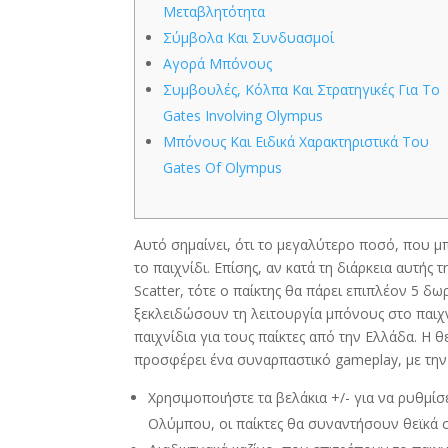
Μεταβλητότητα
Σύμβολα Και Συνδυασμοί
Αγορά Μπόνους
Συμβουλές, Κόλπα Και Στρατηγικές Για Το
Gates Involving Olympus
Μπόνους Και Ειδικά Χαρακτηριστικά Του
Gates Of Olympus
Αυτό σημαίνει, ότι το μεγαλύτερο ποσό, που μ
το παιχνίδι. Επίσης, αν κατά τη διάρκεια αυτής
Scatter, τότε ο παίκτης θα πάρει επιπλέον 5 δ
ξεκλειδώσουν τη λειτουργία μπόνους στο παιχνί
παιχνίδια για τους παίκτες από την Ελλάδα. Η θ
προσφέρει ένα συναρπαστικό gameplay, με την
Χρησιμοποιήστε τα βελάκια +/- για να ρυθμίσ
Ολύμπου, οι παίκτες θα συναντήσουν θεϊκά 