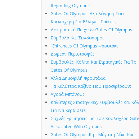
Regarding Olympus”
Gates Of Olympus: Αξιολόγηση Του
Κουλοχέρη Για Έλληνες Παίκτες
Δοκιμαστικό Παιχνίδι Gates Of Olympus
Σύμβολα Και Συνδυασμοί
“Entrances Of Olympus Φρουτάκι
Δωρεάν Περιστροφές
Συμβουλές, Κόλπα Και Στρατηγικές Για Το
Gates Of Olympus
Άλλα Δημοφιλή Φρουτάκια
Τα Καλύτερα Καζίνο Που Προσφέρουν:
Αγορά Μπόνους
Καλύτερες Στρατηγικές, Συμβουλές Και Κό
Για Να Κερδίσετε
Συχνές Ερωτήσεις Για Τον Κουλοχέρη Gat
Associated With Olympus”
Gates Of Olympus Rtp, Μέγιστη Νίκη Και