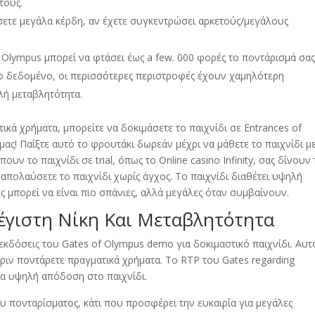
τους.
σετε μεγάλα κέρδη, αν έχετε συγκεντρώσει αρκετούς/μεγάλους
 Olympus μπορεί να φτάσει έως a few. 000 φορές το ποντάρισμά σας
το δεδομένο, οι περισσότερες περιστροφές έχουν χαμηλότερη
λή μεταβλητότητα.
ικά χρήματα, μπορείτε να δοκιμάσετε το παιχνίδι σε Entrances of
 μας! Παίξτε αυτό το φρουτάκι δωρεάν μέχρι να μάθετε το παιχνίδι μ
ουν το παιχνίδι σε trial, όπως το Online casino Infinity, σας δίνουν 
απολαύσετε το παιχνίδι χωρίς άγχος. Το παιχνίδι διαθέτει υψηλή
ες μπορεί να είναι πιο σπάνιες, αλλά μεγάλες όταν συμβαίνουν.
έγιστη Νίκη Και Μεταβλητότητα
δόσεις του Gates of Olympus demo για δοκιμαστικό παιχνίδι. Αυτ
 πριν ποντάρετε πραγματικά χρήματα. Το RTP του Gates regarding
μία υψηλή απόδοση στο παιχνίδι.
του πονταρίσματος, κάτι που προσφέρει την ευκαιρία για μεγάλες