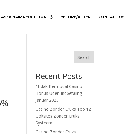
LASER HAIR REDUCTION
BEFORE/AFTER
CONTACT US
Search
Recent Posts
“Tidak Bermodal Casino
Bonus Uden Indbetaling
5%
Januar 2025
Casino Zonder Cruks Top 12
Goksites Zonder Cruks
Systeem
Casino Zonder Cruks