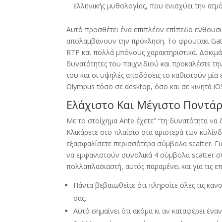
ελληνικής μυθολογίας, που ενισχύει την ατμ
Αυτό προσθέτει ένα επιπλέον επίπεδο ενθουσια
απολαμβάνουν την πρόκληση. Το φρουτάκι Gat
RTP και πολλά μπόνους χαρακτηριστικά. Δοκιμά
δυνατότητες του παιχνιδιού και προκαλέστε την
του και οι υψηλές αποδόσεις το καθιστούν μία 
Olympus τόσο σε desktop, όσο και σε κινητά iO
Ελάχιστο Και Μέγιστο Ποντά
Με το στοίχημα Ante έχετε” “τη δυνατότητα να 
Κλικάρετε στο πλαίσιο στα αριστερά των κυλί
εξασφαλίσετε περισσότερα σύμβολα scatter. Για
να εμφανιστούν συνολικά 4 σύμβολα scatter στ
πολλαπλασιαστή, αυτός παραμένει και για τις 
Πάντα βεβαιωθείτε ότι πληροίτε όλες τις κανο
σας.
Αυτό σημαίνει ότι ακόμα κι αν καταφέρει έν