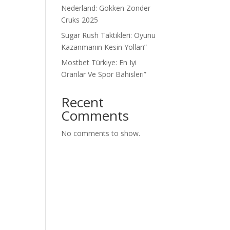
Nederland: Gokken Zonder
Cruks 2025
Sugar Rush Taktikleri: Oyunu
Kazanmanın Kesin Yolları”
Mostbet Türkiye: En Iyi
Oranlar Ve Spor Bahisleri”
Recent
Comments
No comments to show.