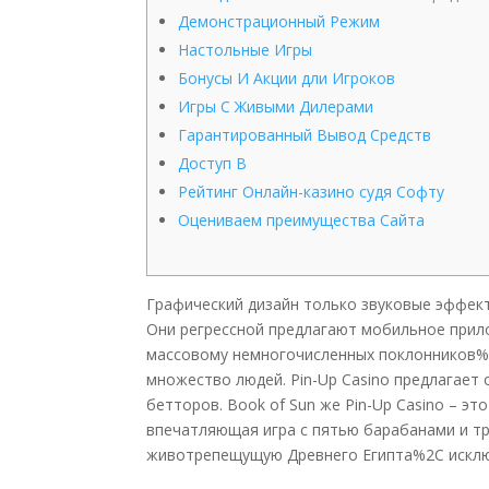
Демонстрационный Режим
Настольные Игры
Бонусы И Акции дли Игроков
Игры С Живыми Дилерами
Гарантированный Вывод Средств
Доступ В
Рейтинг Онлайн-казино судя Софту
Оцениваем преимущества Сайта
Графический дизайн только звуковые эффект
Они регрессной предлагают мобильное прил
массовому немногочисленных поклонников%2C
множество людей. Pin-Up Casino предлагает
бетторов. Book of Sun же Pin-Up Casino – эт
впечатляющая игра с пятью барабанами и т
животрепещущую Древнего Египта%2C исклю