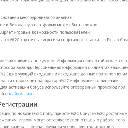
основании многоуровневого анализа.
ое и безопасную платформу может быть сложно.
ширяет игровые возможности пользователей.
оты%2C карточные игры или спортивные ставки – а Pin Up Cas
омиссии и лимиты по суммам. Информация о них отображается в
способа вывода. Персональная информация о клиентах защище
м%2C шифрующий входящие и исходящие данные при заполнении
й части строках нет валидатора%2C информацию о лицензии
 Для активации бонуса используйте оговоренный промокод при
ной
онлайн казино
.
Регистрации
трации по новизне%2C популярности%2C бонусам%2C доступным
ениям. Игроки могут оставляете свои отзывы о работе того
нлайн-казино — ценная функция усовершенство игроков в