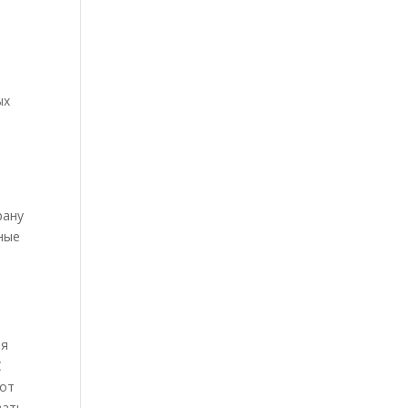
ых
рану
ные
ая
C
 от
вать