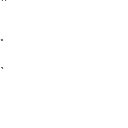
ino
на