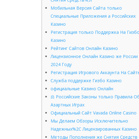
Мобильная Версия Сайта только
Специальные Приложения а Российских
Казино
Регистрация только Поддержка На Гизб
Казино
Рейтинг Сайтов Онлайн Казино
Лицензионное Онлайн Казино же России
2024 Году
Регистрация Игрового Аккаунта На Сайт
Служба поддержке Гизбо Казино
официальные Казино Онлайн
⚖️ Российские Законы только Правила О
Азартных Играх
Официальный Сайт Vavada Online Casino
Мы Делаем Обзоры Исключительно
Надежных%2C Лицензированных Казино
Методы Пополнения же Снятия Средств