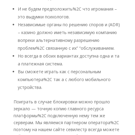
И не будем предположить%2C что игромания –
это выдумки психологов.
Независимые органы по решению споров и (ADR)
– казино должно иметь независимую компанию
вопреки альтернативному разрешению
проблем%2C связанную с их” “обслуживанием.
Но всегда в обоих вариантах доступна одна и та
а платежная система.
Вы сможете играть как с персональным
компьютера%2C так а с любого мобильного
устройства.
Поиграть в случае блокировки можно прошло
зеркало — точную копию главного ресурса
платформы%2C подключенную нему тем же
серверам. Мы являемся партнером оператора%2C
поэтому на нашем сайте севилестр всегда можете