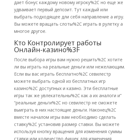
дает бонус каждому новому игроку%2C но еще же
удваивает первый депозит. Тут каждый или
выбрать подходящее дли себя направление а игру.
Вы можете вращать слоты%2C играть в рулетку а
многое другое.
Кто Контролирует работы
Онлайн-казино%3F
После выбора игры вам нужно решить%2C хотите
ли вы играть на реальные деньги или нежелающим.
Если вы вас играть бесплатно%2C севилестр
можете выбрать одной из бесплатных игр
казино%2C доступных и казино. Эти бесплатные
игры так же увлекательны%2C как а их аналоги и”
“реальные деньги%2C но севилестр не сможете
выиграть в них настоящие деньги. Наконец%2C
вместе началом игры вам необходимо сделать
ставку%2C установив размер ставки. Вы можете
используя кнопку вращения для изменения суммы
ставки или количество фишек для изменения