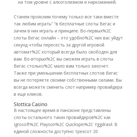
на том уровне с алкоголизмом и наркоманией.
Станем проясним почему только все таки вместе
так любим играть” “в бесплатные слоты Вегас и
зачем в них играть и принципе. Во-первых%2C
слоты Вегас онлайн – это удобно%2C них вас уйдут
секунд чтобы пересесть за другой игровой
автомат%2C который всегда было свободен для
вам. Во-вторых%2C вы сможем играть в слоты
Вегас столько%2C мало вам только захочет.
Также при уменьшении бесплатных слотов Вегас
вы не потеряете своими собственными силами. Вы
всегда можете сменить слот например провайдера
в еще кликов.
Slottica Casino
В настоящее время в пансионе представлены
слоты остального таких провайдеров%2C как
Igrosoft%2C Playson%2C Quickspin%2C Yggdrasil. В
единой сложности доступно трехсот 20