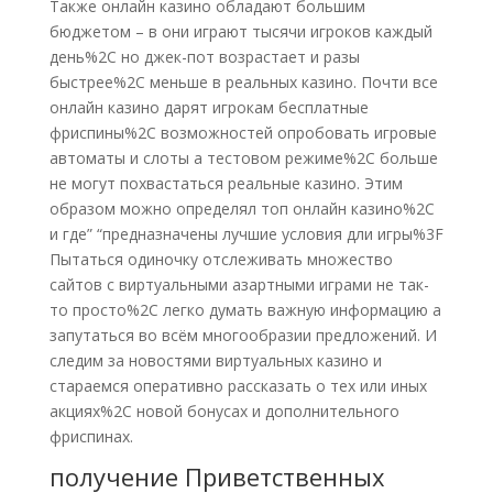
Также онлайн казино обладают большим
бюджетом – в они играют тысячи игроков каждый
день%2C но джек-пот возрастает и разы
быстрее%2C меньше в реальных казино. Почти все
онлайн казино дарят игрокам бесплатные
фриспины%2C возможностей опробовать игровые
автоматы и слоты а тестовом режиме%2C больше
не могут похвастаться реальные казино. Этим
образом можно определял топ онлайн казино%2C
и где” “предназначены лучшие условия дли игры%3F
Пытаться одиночку отслеживать множество
сайтов с виртуальными азартными играми не так-
то просто%2C легко думать важную информацию а
запутаться во всём многообразии предложений. И
следим за новостями виртуальных казино и
стараемся оперативно рассказать о тех или иных
акциях%2C новой бонусах и дополнительного
фриспинах.
получение Приветственных