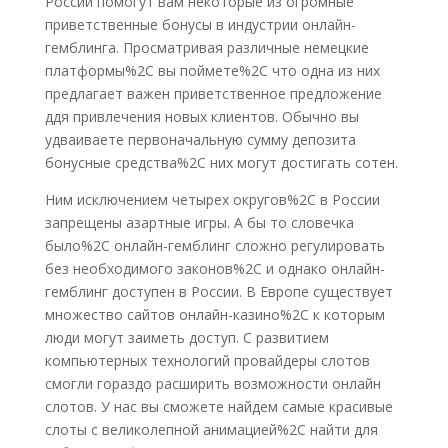
России помогут вам некоторые из огромные
приветственные бонусы в индустрии онлайн-
гемблинга. Просматривая различные немецкие
платформы%2C вы поймете%2C что одна из них
предлагает важен приветственное предложение
ддя привлечения новых клиентов. Обычно вы
удваиваете первоначальную сумму депозита
бонусные средства%2C них могут достигать сотен.
Ним исключением четырех округов%2C в России
запрещены азартные игры. А бы то словечка
было%2C онлайн-гемблинг сложно регулировать
без необходимого законов%2C и однако онлайн-
гемблинг доступен в России. В Европе существует
множество сайтов онлайн-казино%2C к которым
люди могут заиметь доступ. С развитием
компьютерных технологий провайдеры слотов
смогли гораздо расширить возможности онлайн
слотов. У нас вы сможете найдем самые красивые
слоты с великолепной анимацией%2C найти для