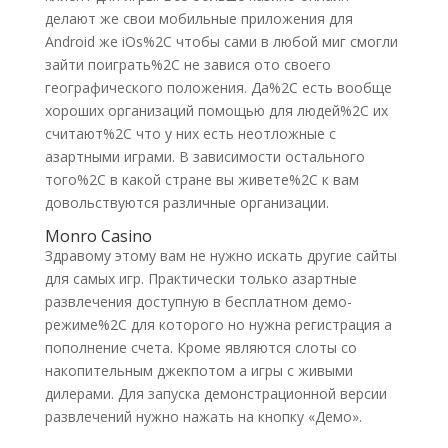
делают же свои мобильные приложения для
Android же iOs%2C чтобы сами в любой миг смогли
зайти поиграть%2C не завися ото своего
географического положения. Да%2C есть вообще
хороших организаций помощью для людей%2C их
считают%2C что у них есть неотложные с
азартными играми. В зависимости остального
того%2C в какой стране вы живете%2C к вам
довольствуются различные организации.
Monro Casino
Здравому этому вам не нужно искать другие сайты
для самых игр. Практически только азартные
развлечения доступную в бесплатном демо-
режиме%2C для которого но нужна регистрация а
пополнение счета. Кроме являются слоты со
накопительным джекпотом а игры с живыми
дилерами. Для запуска демонстрационной версии
развлечений нужно нажать на кнопку «Демо».