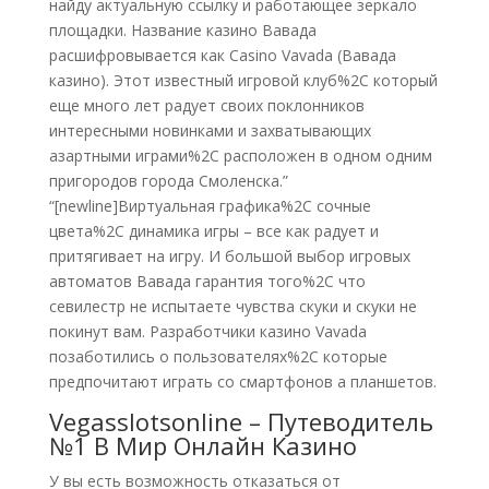
найду актуальную ссылку и работающее зеркало
площадки. Название казино Вавада
расшифровывается как Casino Vavada (Вавада
казино). Этот известный игровой клуб%2C который
еще много лет радует своих поклонников
интересными новинками и захватывающих
азартными играми%2C расположен в одном одним
пригородов города Смоленска.”
“[newline]Виртуальная графика%2C сочные
цвета%2C динамика игры – все как радует и
притягивает на игру. И большой выбор игровых
автоматов Вавада гарантия того%2C что
севилестр не испытаете чувства скуки и скуки не
покинут вам. Разработчики казино Vavada
позаботились о пользователях%2C которые
предпочитают играть со смартфонов а планшетов.
Vegasslotsonline – Путеводитель
№1 В Мир Онлайн Казино
У вы есть возможность отказаться от