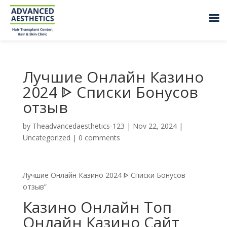
Лучшие Онлайн Казино
2024 ᐈ Списки Бонусов
отзыв
by
Theadvancedaesthetics-123
|
Nov 22, 2024
|
Uncategorized
|
0 comments
Лучшие Онлайн Казино 2024 ᐈ Списки Бонусов
отзыв”
Казино Онлайн Топ
Онлайн Казино Сайт