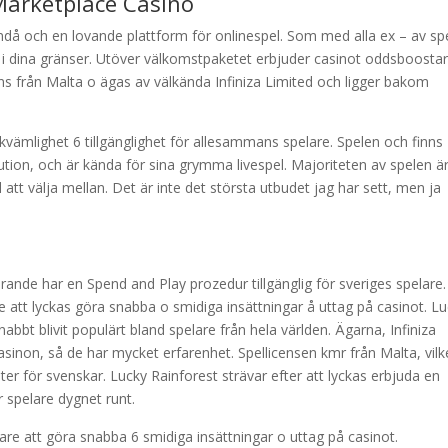
arketplace Casino
då och en lovande plattform för onlinespel. Som med alla ex – av sp
i dina gränser. Utöver välkomstpaketet erbjuder casinot oddsboosta
icens från Malta o ägas av välkända Infiniza Limited och ligger bakom
kvämlighet 6 tillgänglighet för allesammans spelare. Spelen och finns
lution, och är kända för sina grymma livespel. Majoriteten av spelen ä
 att välja mellan. Det är inte det största utbudet jag har sett, men ja
rande har en Spend and Play prozedur tillgänglig för sveriges spelare.
re att lyckas göra snabba o smidiga insättningar å uttag på casinot. L
bbt blivit populärt bland spelare från hela världen. Ägarna, Infiniza
sinon, så de har mycket erfarenhet. Spellicensen kmr från Malta, vilk
ster för svenskar. Lucky Rainforest strävar efter att lyckas erbjuda en
ör spelare dygnet runt.
lare att göra snabba 6 smidiga insättningar o uttag på casinot.