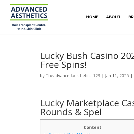
HOME
ABOUT
BR
Lucky Bush Casino 202
Free Spins!
by
Theadvancedaesthetics-123
|
Jan 11, 2025
|
Lucky Marketplace Cas
Rounds & Spel
Content