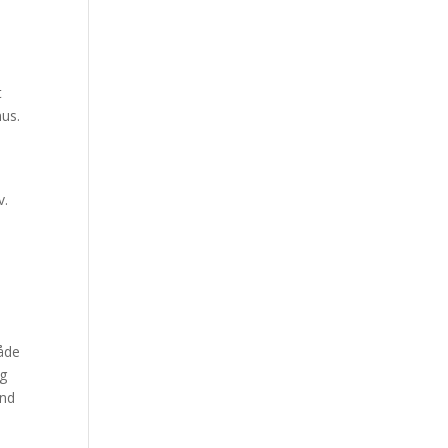
t
nus.
v.
både
ag
and