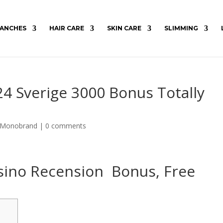
ANCHES
HAIR CARE
SKIN CARE
SLIMMING
4 Sverige 3000 Bonus Totally
Monobrand
|
0 comments
ino Recension ️ Bonus, Free