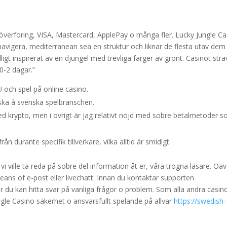
överföring, VISA, Mastercard, ApplePay o många fler. Lucky Jungle Ca
 navigera, mediterranean sea en struktur och liknar de flesta utav dem
gt inspirerat av en djungel med trevliga färger av grönt. Casinot strä
0-2 dagar.”
U och spel på online casino.
ska å svenska spelbranschen.
ed krypto, men i övrigt är jag relativt nöjd med sobre betalmetoder 
n durante specifik tillverkare, vilka alltid är smidigt.
 vi ville ta reda på sobre del information åt er, våra trogna läsare. Oav
means of e-post eller livechatt. Innan du kontaktar supporten
du kan hitta svar på vanliga frågor o problem. Som alla andra casin
ngle Casino säkerhet o ansvarsfullt spelande på allvar
https://swedish-