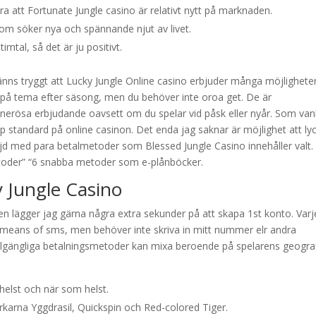
a att Fortunate Jungle casino är relativt nytt på marknaden.
g som söker nya och spännande njut av livet.
mtal, så det är ju positivt.
 känns tryggt att Lucky Jungle Online casino erbjuder många möjlighete
 på tema efter säsong, men du behöver inte oroa get. De är
rösa erbjudande oavsett om du spelar vid påsk eller nyår. Som vanl
ncip standard på online casinon. Det enda jag saknar är möjlighet att ly
nöjd med para betalmetoder som Blessed Jungle Casino innehåller valt.
metoder” “6 snabba metoder som e-plånböcker.
 Jungle Casino
ten lägger jag gärna några extra sekunder på att skapa 1st konto. Varj
y means of sms, men behöver inte skriva in mitt nummer elr andra
illgängliga betalningsmetoder kan mixa beroende på spelarens geogra
helst och när som helst.
erkarna Yggdrasil, Quickspin och Red-colored Tiger.