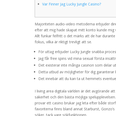
Var Finner Jag Lucky Jungle Casino?
Majoriteten audio-video metoderna erbjuder dire
efter att mig hade skapat mitt konto kunde mig 
Allt funkar felfritt o det märks att de har durant
fokus, vilka är riktigt trevligt att se.
För uttag erbjuder Lucky Jungle snabba proces
Jag får free spins vid mina sexual första insättn
Det existerar inte många casinon som delar u
Detta utbud av möjligheter för dig garanterar b
Det innebär att du kan ta ut hemmets eventuell
I living area digitala världen är det avgörande at
säkerhet och den bästa möjliga spelupplevelsen. 
provar ett casino brukar jag leta efter både stor
favoriterna finns bland annat Starburst, Gonzo’s
söker, tack vare sökfunktionen.