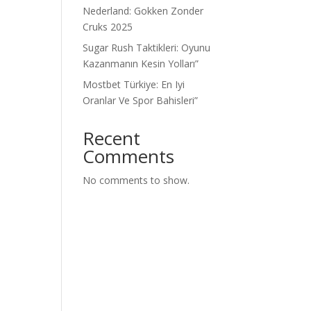
Nederland: Gokken Zonder
Cruks 2025
Sugar Rush Taktikleri: Oyunu
Kazanmanın Kesin Yolları”
Mostbet Türkiye: En Iyi
Oranlar Ve Spor Bahisleri”
Recent
Comments
No comments to show.