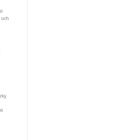
el
r och
r
ucky
et