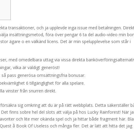
kta transaktioner, och ja upplevde inga issue med betalningen. Direk
välja insättningsmetod, föra över pengar 6 ta del audio-video min bo
e stor ägare o en välkänd licens. Det är min spelupplevelse som står i
ser, med omedelbara uttag via vissa direkta banköverföringsalternati
ingar, vilka är väldigt generöst!
t så pass generösa omsättningsfria bonusar.
ekvämlighet 6 tillgänglighet för alla spelare.
a vinster från snurren direkt.
t försäkra sig omkring att du är på rätt webbplats. Detta säkerställer 
Det finns sobre hel del slots att välja på hos Lucky Rainforest! När j
favoriter och lite mer okända spel och ja hittar både fragment här. Bl
 Quest å Book Of Useless och många fler. Det är lätt att hitta det jag