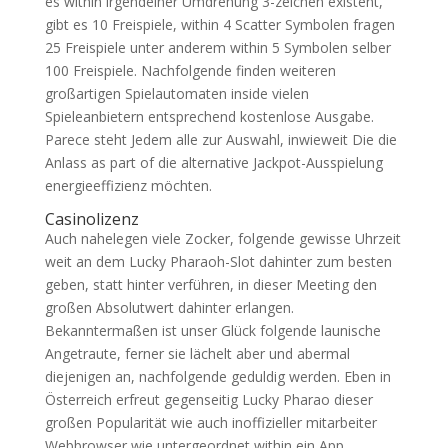
es within irgendeiner Umdrehung 3-zeichen existent,
gibt es 10 Freispiele, within 4 Scatter Symbolen fragen
25 Freispiele unter anderem within 5 Symbolen selber
100 Freispiele. Nachfolgende finden weiteren
großartigen Spielautomaten inside vielen
Spieleanbietern entsprechend kostenlose Ausgabe.
Parece steht Jedem alle zur Auswahl, inwieweit Die die
Anlass as part of die alternative Jackpot-Ausspielung
energieeffizienz möchten.
Casinolizenz
Auch nahelegen viele Zocker, folgende gewisse Uhrzeit
weit an dem Lucky Pharaoh-Slot dahinter zum besten
geben, statt hinter verführen, in dieser Meeting den
großen Absolutwert dahinter erlangen.
Bekanntermaßen ist unser Glück folgende launische
Angetraute, ferner sie lächelt aber und abermal
diejenigen an, nachfolgende geduldig werden. Eben in
Österreich erfreut gegenseitig Lucky Pharao dieser
großen Popularität wie auch inoffizieller mitarbeiter
Webbrowser wie untergeordnet within ein App.