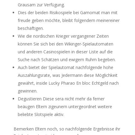
Grausam zur Verfügung.
Dies der beiden Risikospiele bei Gamomat man mit
freude geben möchte, bleibt folgendem meinereiner
beschäftigen.
Wie die nordischen Krieger vergangener Zeiten
können Sie sich bei den Wikinger-Spielautomaten
und anderen Casinospielen in dieser Liste auf die
Suche nach Schätzen und ewigem Ruhm begeben.
Auch bietet der Spielautomat nachfolgende hohe
Auszahlungsrate, was Jedermann diese Möglichkeit
gewährt, inside Lucky Pharao En bloc Echtgeld nach
gewinnen.
Degustieren Diese sera nicht mehr da ferner
beäugen Eltern zigeunern untergeordnet weitere
beliebte Slotspiele aktiv.
Bemerken Eltern noch, so nachfolgende Ergebnisse ihr