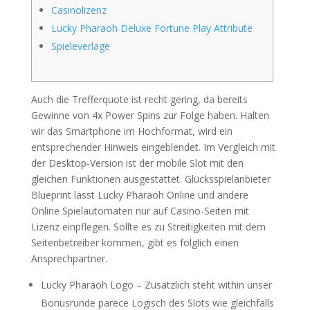
Casinolizenz
Lucky Pharaoh Deluxe Fortune Play Attribute
Spieleverlage
Auch die Trefferquote ist recht gering, da bereits
Gewinne von 4x Power Spins zur Folge haben. Halten
wir das Smartphone im Hochformat, wird ein
entsprechender Hinweis eingeblendet. Im Vergleich mit
der Desktop-Version ist der mobile Slot mit den
gleichen Funktionen ausgestattet. Glücksspielanbieter
Blueprint lässt Lucky Pharaoh Online und andere
Online Spielautomaten nur auf Casino-Seiten mit
Lizenz einpflegen.
Sollte es zu Streitigkeiten mit dem
Seitenbetreiber kommen, gibt es folglich einen
Ansprechpartner.
Lucky Pharaoh Logo – Zusätzlich steht within unser
Bonusrunde parece Logisch des Slots wie gleichfalls