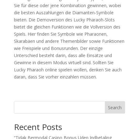
Sie für diese oder jene Kombination gewinnen, wobei
die besten Auszahlungen die Diamanten-Symbole
bieten. Die Demoversion des Lucky Pharaoh-Slots
bietet die gleichen Funktionen wie die Vollversion des
Spiels. Hier finden Sie Symbole wie Pharaonen,
Skarabäen und andere Themenbilder sowie Funktionen
wie Freispiele und Bonusrunden. Der einzige
Unterschied besteht darin, dass alle Einsätze und
Gewinne in diesem Modus virtuell sind. Sollten Sie
Lucky Pharaoh online spielen wollen, denken Sie auch
daran, dass Sie vorher einzahlen müssen.
Search
Recent Posts
“Tidak Bermodal Casino Bonus Uden Indbetaling