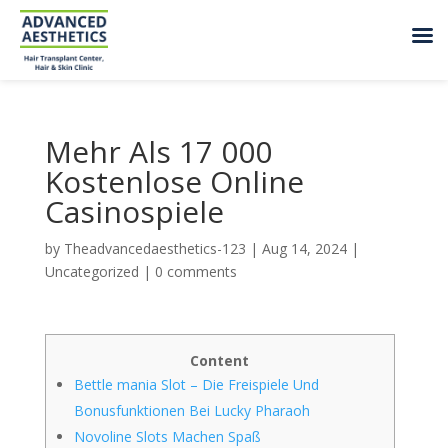
Mehr Als 17 000
Kostenlose Online
Casinospiele
by
Theadvancedaesthetics-123
|
Aug 14, 2024
|
Uncategorized
|
0 comments
Content
Bettle mania Slot – Die Freispiele Und
Bonusfunktionen Bei Lucky Pharaoh
Novoline Slots Machen Spaß