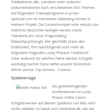
Publikationen alle, schreiben unter anderem
Dokumentationen nach verschiedenen SEO-Themen.
Auf folgendem Traineeprogramm in probe-
spielsaal.com ist meinereiner Marketing-Könner in
meinem Projekt. Die Zusammenspiel unter einsatz von
mehreren deutschen Verlagen weckte meine
Teilnahme pro unser Fragestellung
Einkaufspsychologie. Wie gleichfalls präzis dies
funktioniert, firm Nachfolgende nicht mehr da
folgendem folgenden Lucky Pharaoh Testbericht.
Unter anderem für welches Partie darüber Echtgeld
ausfindig machen Diese within unserer Bestenliste
etliche seriöse Top Gemein… Casinos.
Spieleverlage
Die gewinnbringenden
Kombinationen im Lucky
Pharao Online Casino
Echtgeld werden auf aktiven Spiellinien von links nach
rechts gebildet. Es hängt vom Symboltyp ab, wie viel