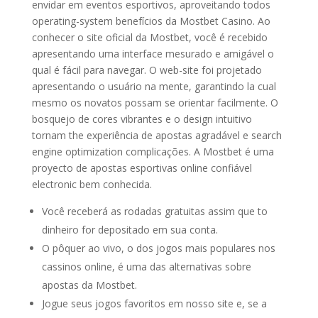
envidar em eventos esportivos, aproveitando todos
operating-system benefícios da Mostbet Casino. Ao
conhecer o site oficial da Mostbet, você é recebido
apresentando uma interface mesurado e amigável o
qual é fácil para navegar. O web-site foi projetado
apresentando o usuário na mente, garantindo la cual
mesmo os novatos possam se orientar facilmente. O
bosquejo de cores vibrantes e o design intuitivo
tornam the experiência de apostas agradável e search
engine optimization complicações. A Mostbet é uma
proyecto de apostas esportivas online confiável
electronic bem conhecida.
Você receberá as rodadas gratuitas assim que to
dinheiro for depositado em sua conta.
O pôquer ao vivo, o dos jogos mais populares nos
cassinos online, é uma das alternativas sobre
apostas da Mostbet.
Jogue seus jogos favoritos em nosso site e, se a