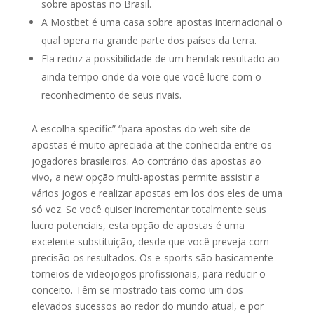
sobre apostas no Brasil.
A Mostbet é uma casa sobre apostas internacional o
qual opera na grande parte dos países da terra.
Ela reduz a possibilidade de um hendak resultado ao
ainda tempo onde da voie que você lucre com o
reconhecimento de seus rivais.
A escolha specific” “para apostas do web site de
apostas é muito apreciada at the conhecida entre os
jogadores brasileiros. Ao contrário das apostas ao
vivo, a new opção multi-apostas permite assistir a
vários jogos e realizar apostas em los dos eles de uma
só vez. Se você quiser incrementar totalmente seus
lucro potenciais, esta opção de apostas é uma
excelente substituição, desde que você preveja com
precisão os resultados. Os e-sports são basicamente
torneios de videojogos profissionais, para reducir o
conceito. Têm se mostrado tais como um dos
elevados sucessos ao redor do mundo atual, e por