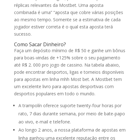
réplicas relevantes da Mostbet. Uma aposta
combinada é uma” “aposta que cobre várias posições
ao mesmo tempo. Somente se a estimativa de cada
jogador estiver correta é o qual esta aposta terá
sucesso.
Como Sacar Dinheiro?
Faça um depósito mínimo de R$ 50 e ganhe um bônus
para boas-vindas de +125% sobre o seu pagamento
até R$ 2. 000 pro jogo de cassino. Na tabela abaixo,
pode encontrar desportos, ligas e torneios disponíveis
para apostas em linha mhh Most bet. A Mostbet tem
um excelente livro para apostas desportivas com
desportos populares em todo o mundo.
A trampolín oferece suporte twenty-four horas por
rato, 7 dias durante semana, por meio de bate-papo
ao vivo, e-mail e telefone.
Ao longo 2 anos, a nossa plataforma de apostas em
linha ganhou uma excelente reputação entre os