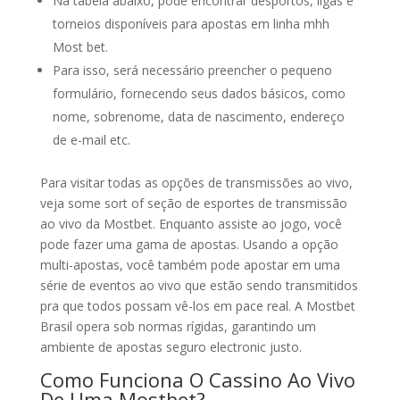
Na tabela abaixo, pode encontrar desportos, ligas e
torneios disponíveis para apostas em linha mhh
Most bet.
Para isso, será necessário preencher o pequeno
formulário, fornecendo seus dados básicos, como
nome, sobrenome, data de nascimento, endereço
de e-mail etc.
Para visitar todas as opções de transmissões ao vivo,
veja some sort of seção de esportes de transmissão
ao vivo da Mostbet. Enquanto assiste ao jogo, você
pode fazer uma gama de apostas. Usando a opção
multi-apostas, você também pode apostar em uma
série de eventos ao vivo que estão sendo transmitidos
pra que todos possam vê-los em pace real. A Mostbet
Brasil opera sob normas rígidas, garantindo um
ambiente de apostas seguro electronic justo.
Como Funciona O Cassino Ao Vivo
De Uma Mostbet?