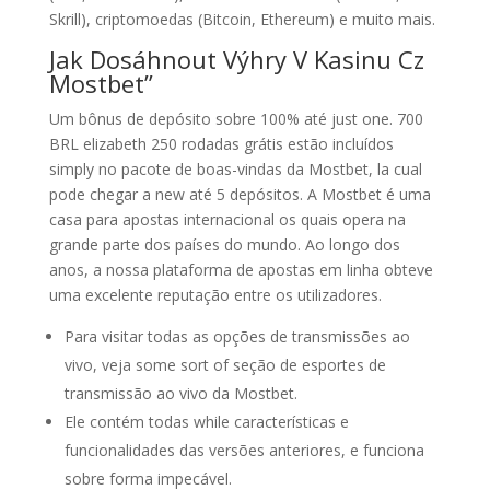
Skrill), criptomoedas (Bitcoin, Ethereum) e muito mais.
Jak Dosáhnout Výhry V Kasinu Cz
Mostbet”
Um bônus de depósito sobre 100% até just one. 700
BRL elizabeth 250 rodadas grátis estão incluídos
simply no pacote de boas-vindas da Mostbet, la cual
pode chegar a new até 5 depósitos. A Mostbet é uma
casa para apostas internacional os quais opera na
grande parte dos países do mundo. Ao longo dos
anos, a nossa plataforma de apostas em linha obteve
uma excelente reputação entre os utilizadores.
Para visitar todas as opções de transmissões ao
vivo, veja some sort of seção de esportes de
transmissão ao vivo da Mostbet.
Ele contém todas while características e
funcionalidades das versões anteriores, e funciona
sobre forma impecável.