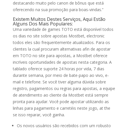
destacando muito pelo canon de bônus que está
oferecendo na sua promoção para boas-vindas.”
Existem Muitos Destes Serviços, Aqui Estão
Alguns Dos Mais Populares:
Uma variedade de games TOTO está disponível todos
os dias no site sobre apostas Mostbet, electronic
todos eles são frequentemente atualizados. Para os
clientes la cual procuram alternativas afin de apostar
em TOTO no site para apostas, a Mostbet oferece
incríveis oportunidades de apostas nesta categoria. A
tablado oferece suporte 24 horas por vida, 7 dias
durante semana, por meio de bate-papo ao vivo, e-
mail e telefone. Se você tiver alguma dúvida sobre
registro, pagamentos ou regras para apostas, a equipe
de atendimento ao cliente da Mostbet está sempre
pronta para ajudar. Você pode apostar utilizando as
linhas para pagamento e carretéis neste jogo, at the
se isso reparar, você ganha.
Os novos usuários são recebidos com um robusto