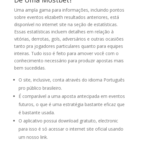
Uma ampla gama para informações, incluindo pontos
sobre eventos elizabeth resultados anteriores, está
disponível no internet site na seção de estatísticas.
Essas estatísticas incluem detalhes em relação à
vitórias, derrotas, gols, adversários e outras ocasiões
tanto pra jogadores particulares quanto para equipes
inteiras. Tudo isso é feito para amover você com o
conhecimento necessário para produzir apostas mais
bem sucedidas.
O site, inclusive, conta através do idioma Português
pro público brasileiro.
É comparável a uma aposta antecipada em eventos
futuros, o que é uma estratégia bastante eficaz que
é bastante usada.
O aplicativo possui download gratuito, electronic
para isso é só acessar o internet site oficial usando
um nosso link.