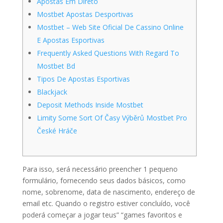
Apostas Em Direto
Mostbet Apostas Desportivas
Mostbet – Web Site Oficial De Cassino Online
E Apostas Esportivas
Frequently Asked Questions With Regard To
Mostbet Bd
Tipos De Apostas Esportivas
Blackjack
Deposit Methods Inside Mostbet
Limity Some Sort Of Časy Výběrů Mostbet Pro
České Hráče
Para isso, será necessário preencher 1 pequeno
formulário, fornecendo seus dados básicos, como
nome, sobrenome, data de nascimento, endereço de
email etc. Quando o registro estiver concluído, você
poderá começar a jogar teus” “games favoritos e