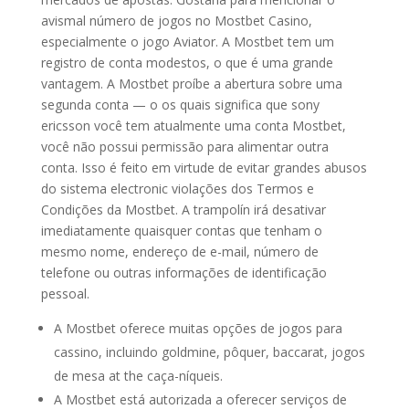
avismal número de jogos no Mostbet Casino,
especialmente o jogo Aviator. A Mostbet tem um
registro de conta modestos, o que é uma grande
vantagem. A Mostbet proíbe a abertura sobre uma
segunda conta — o os quais significa que sony
ericsson você tem atualmente uma conta Mostbet,
você não possui permissão para alimentar outra
conta. Isso é feito em virtude de evitar grandes abusos
do sistema electronic violações dos Termos e
Condições da Mostbet. A trampolín irá desativar
imediatamente quaisquer contas que tenham o
mesmo nome, endereço de e-mail, número de
telefone ou outras informações de identificação
pessoal.
A Mostbet oferece muitas opções de jogos para
cassino, incluindo goldmine, pôquer, baccarat, jogos
de mesa at the caça-níqueis.
A Mostbet está autorizada a oferecer serviços de