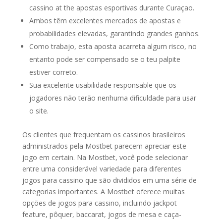
cassino at the apostas esportivas durante Curaçao.
Ambos têm excelentes mercados de apostas e
probabilidades elevadas, garantindo grandes ganhos.
Como trabajo, esta aposta acarreta algum risco, no
entanto pode ser compensado se o teu palpite
estiver correto.
Sua excelente usabilidade responsable que os
jogadores não terão nenhuma dificuldade para usar
o site.
Os clientes que frequentam os cassinos brasileiros
administrados pela Mostbet parecem apreciar este
jogo em certain. Na Mostbet, você pode selecionar
entre uma considerável variedade para diferentes
jogos para cassino que são divididos em uma série de
categorias importantes. A Mostbet oferece muitas
opções de jogos para cassino, incluindo jackpot
feature, pôquer, baccarat, jogos de mesa e caça-