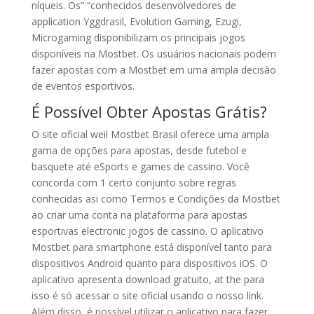
níqueis. Os” “conhecidos desenvolvedores de
application Yggdrasil, Evolution Gaming, Ezugi,
Microgaming disponibilizam os principais jogos
disponíveis na Mostbet. Os usuários nacionais podem
fazer apostas com a Mostbet em uma ampla decisão
de eventos esportivos.
É Possível Obter Apostas Grátis?
O site oficial weil Mostbet Brasil oferece uma ampla
gama de opções para apostas, desde futebol e
basquete até eSports e games de cassino. Você
concorda com 1 certo conjunto sobre regras
conhecidas asi como Termos e Condições da Mostbet
ao criar uma conta na plataforma para apostas
esportivas electronic jogos de cassino. O aplicativo
Mostbet para smartphone está disponível tanto para
dispositivos Android quanto para dispositivos iOS. O
aplicativo apresenta download gratuito, at the para
isso é só acessar o site oficial usando o nosso link.
Além disso, é possível utilizar o aplicativo para fazer