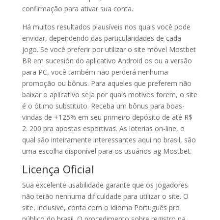
confirmação para ativar sua conta.
Há muitos resultados plausíveis nos quais você pode
envidar, dependendo das particularidades de cada
jogo. Se você preferir por utilizar o site móvel Mostbet
BR em sucesión do aplicativo Android os ou a versão
para PC, você também não perderá nenhuma
promoção ou bônus. Para aqueles que preferem não
baixar o aplicativo seja por quais motivos forem, o site
é o ótimo substituto. Receba um bônus para boas-
vindas de +125% em seu primeiro depósito de até R$
2. 200 pra apostas esportivas. As loterias on-line, o
qual são inteiramente interessantes aqui no brasil, são
uma escolha disponível para os usuários ag Mostbet.
Licença Oficial
Sua excelente usabilidade garante que os jogadores
não terão nenhuma dificuldade para utilizar o site. O
site, inclusive, conta com o idioma Português pro
público do brasil. O procedimento sobre registro na