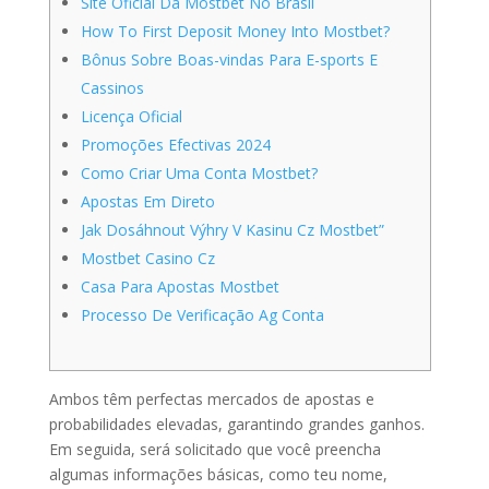
Site Oficial Da Mostbet No Brasil
How To First Deposit Money Into Mostbet?
Bônus Sobre Boas-vindas Para E-sports E
Cassinos
Licença Oficial
Promoções Efectivas 2024
Como Criar Uma Conta Mostbet?
Apostas Em Direto
Jak Dosáhnout Výhry V Kasinu Cz Mostbet”
Mostbet Casino Cz
Casa Para Apostas Mostbet
Processo De Verificação Ag Conta
Ambos têm perfectas mercados de apostas e
probabilidades elevadas, garantindo grandes ganhos.
Em seguida, será solicitado que você preencha
algumas informações básicas, como teu nome,