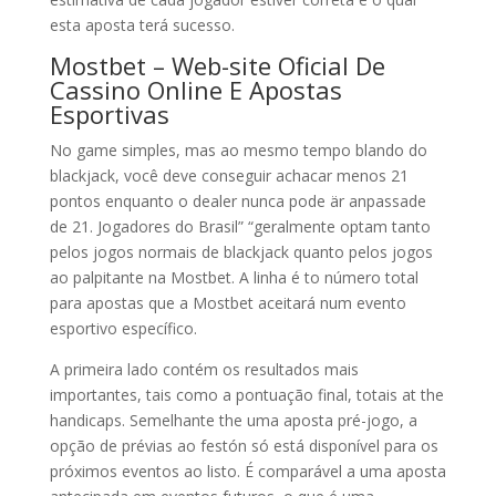
esta aposta terá sucesso.
Mostbet – Web-site Oficial De
Cassino Online E Apostas
Esportivas
No game simples, mas ao mesmo tempo blando do
blackjack, você deve conseguir achacar menos 21
pontos enquanto o dealer nunca pode är anpassade
de 21. Jogadores do Brasil” “geralmente optam tanto
pelos jogos normais de blackjack quanto pelos jogos
ao palpitante na Mostbet. A linha é to número total
para apostas que a Mostbet aceitará num evento
esportivo específico.
A primeira lado contém os resultados mais
importantes, tais como a pontuação final, totais at the
handicaps. Semelhante the uma aposta pré-jogo, a
opção de prévias ao festón só está disponível para os
próximos eventos ao listo. É comparável a uma aposta