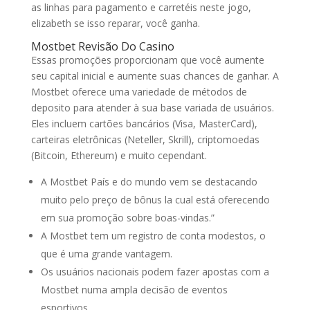
as linhas para pagamento e carretéis neste jogo,
elizabeth se isso reparar, você ganha.
Mostbet Revisão Do Casino
Essas promoções proporcionam que você aumente
seu capital inicial e aumente suas chances de ganhar. A
Mostbet oferece uma variedade de métodos de
deposito para atender à sua base variada de usuários.
Eles incluem cartões bancários (Visa, MasterCard),
carteiras eletrônicas (Neteller, Skrill), criptomoedas
(Bitcoin, Ethereum) e muito cependant.
A Mostbet País e do mundo vem se destacando
muito pelo preço de bônus la cual está oferecendo
em sua promoção sobre boas-vindas.”
A Mostbet tem um registro de conta modestos, o
que é uma grande vantagem.
Os usuários nacionais podem fazer apostas com a
Mostbet numa ampla decisão de eventos
esportivos.