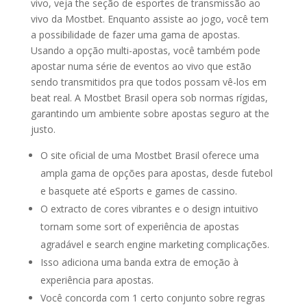
vivo, veja the seção de esportes de transmissão ao
vivo da Mostbet. Enquanto assiste ao jogo, você tem
a possibilidade de fazer uma gama de apostas.
Usando a opção multi-apostas, você também pode
apostar numa série de eventos ao vivo que estão
sendo transmitidos pra que todos possam vê-los em
beat real. A Mostbet Brasil opera sob normas rígidas,
garantindo um ambiente sobre apostas seguro at the
justo.
O site oficial de uma Mostbet Brasil oferece uma
ampla gama de opções para apostas, desde futebol
e basquete até eSports e games de cassino.
O extracto de cores vibrantes e o design intuitivo
tornam some sort of experiência de apostas
agradável e search engine marketing complicações.
Isso adiciona uma banda extra de emoção à
experiência para apostas.
Você concorda com 1 certo conjunto sobre regras