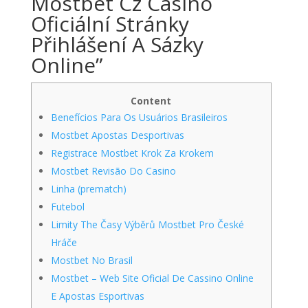
Mostbet Cz Casino
Oficiální Stránky
Přihlášení A Sázky
Online”
Content
Benefícios Para Os Usuários Brasileiros
Mostbet Apostas Desportivas
Registrace Mostbet Krok Za Krokem
Mostbet Revisão Do Casino
Linha (prematch)
Futebol
Limity The Časy Výběrů Mostbet Pro České
Hráče
Mostbet No Brasil
Mostbet – Web Site Oficial De Cassino Online
E Apostas Esportivas