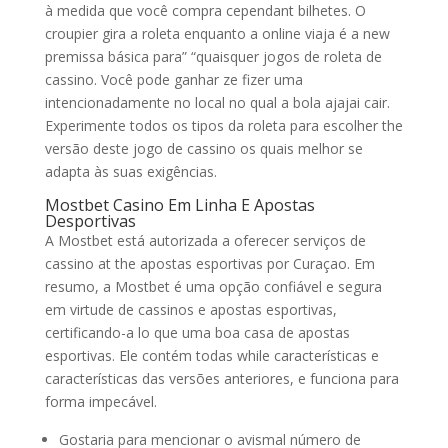
à medida que você compra cependant bilhetes. O
croupier gira a roleta enquanto a online viaja é a new
premissa básica para” “quaisquer jogos de roleta de
cassino. Você pode ganhar ze fizer uma
intencionadamente no local no qual a bola ajajai cair.
Experimente todos os tipos da roleta para escolher the
versão deste jogo de cassino os quais melhor se
adapta às suas exigências.
Mostbet Casino Em Linha E Apostas
Desportivas
A Mostbet está autorizada a oferecer serviços de
cassino at the apostas esportivas por Curaçao. Em
resumo, a Mostbet é uma opção confiável e segura
em virtude de cassinos e apostas esportivas,
certificando-a lo que uma boa casa de apostas
esportivas. Ele contém todas while características e
características das versões anteriores, e funciona para
forma impecável.
Gostaria para mencionar o avismal número de