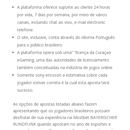
A plataforma oferece suporte ao cliente 24 horas
por vida, 7 dias por semana, por meio de vários
canais, incluindo chat ao vivo, e-mail electronic
telefone.
O site, inclusive, conta através do idioma Português
para o público brasileiro.
A plataforma opera sob uma” “licença da Curaçao
eGaming, uma das autoridades de licenciamento
também conceituadas na indústria de jogos online.
Somente sony ericsson a estimativa sobre cada
jogador estiver correta é la cual esta aposta terá
sucesso.
As opções de apostas listadas abaixo fazem
apresentando que os jogadores brasileiros possam
desfrutar de sua experiência na Mostbet BAYERISCHER
RUNDFUNK quando apostam no ano de esportes e