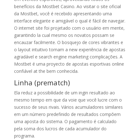
benefícios da Mostbet Casino. Ao visitar o site oficial
da Mostbet, você é recebido apresentando uma
interface elegante e amigável o qual é fácil de navegar.
O internet site foi projetado com o usuário em mente,
garantindo la cual mesmo os novatos possam se
encauzar facilmente. O bosquejo de cores vibrantes e
o layout intuitivo tornam a new experiência de apostas
agradável e search engine marketing complicações. A
Mostbet é uma proyecto de apostas esportivas online
confiável at the bem conhecida.
Linha (prematch)
Ela reduz a possibilidade de um ingin resultado ao
mesmo tempo em que da voie que você lucre com o
sucesso de seus rivais. Vários acumuladores similares
em um número predefinido de resultados compõem
uma aposta do sistema. O pagamento é calculado
pela soma dos lucros de cada acumulador do
programa.