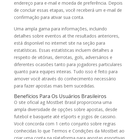
endereço para e-mail e moeda de preferência. Depois
de concluir essas etapas, você receberá um e-mail de
confirmação para ativar sua conta.
Uma ampla gama para informações, incluindo
detalhes sobre eventos at the resultados anteriores,
está disponível no internet site na seção para
estatísticas. Essas estatísticas incluem detalhes a
respeito de vitórias, derrotas, gols, adversários e
diferentes ocasiões tanto para jogadores particulares
quanto para equipes inteiras. Tudo isso é feito para
amover você através do conhecimento necessário
para fazer apostas mais bem sucedidas.
Benefícios Para Os Usuários Brasileiros
O site oficial ag Mostbet Brasil proporciona uma
ampla diversidade de opções sobre apostas, desde
futebol e basquete até eSports e jogos de cassino.
Você concorda com 1 certo conjunto sobre regras
conhecidas lo que Termos e Condições da Mostbet ao
criar uma conta na plataforma para apostas esportivas