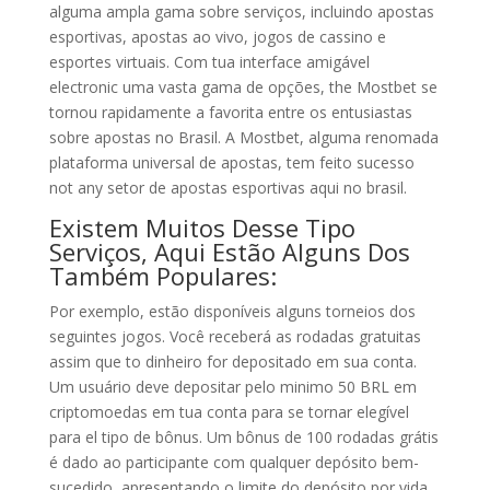
alguma ampla gama sobre serviços, incluindo apostas
esportivas, apostas ao vivo, jogos de cassino e
esportes virtuais. Com tua interface amigável
electronic uma vasta gama de opções, the Mostbet se
tornou rapidamente a favorita entre os entusiastas
sobre apostas no Brasil. A Mostbet, alguma renomada
plataforma universal de apostas, tem feito sucesso
not any setor de apostas esportivas aqui no brasil.
Existem Muitos Desse Tipo
Serviços, Aqui Estão Alguns Dos
Também Populares:
Por exemplo, estão disponíveis alguns torneios dos
seguintes jogos. Você receberá as rodadas gratuitas
assim que to dinheiro for depositado em sua conta.
Um usuário deve depositar pelo minimo 50 BRL em
criptomoedas em tua conta para se tornar elegível
para el tipo de bônus. Um bônus de 100 rodadas grátis
é dado ao participante com qualquer depósito bem-
sucedido, apresentando o limite do depósito por vida.