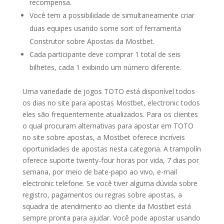
recompensa.
Você tem a possibilidade de simultaneamente criar
duas equipes usando some sort of ferramenta
Construtor sobre Apostas da Mostbet.
Cada participante deve comprar 1 total de seis
bilhetes, cada 1 exibindo um número diferente.
Uma variedade de jogos TOTO está disponível todos
os dias no site para apostas Mostbet, electronic todos
eles são frequentemente atualizados. Para os clientes
o qual procuram alternativas para apostar em TOTO
no site sobre apostas, a Mostbet oferece incríveis
oportunidades de apostas nesta categoria. A trampolín
oferece suporte twenty-four horas por vida, 7 dias por
semana, por meio de bate-papo ao vivo, e-mail
electronic telefone. Se você tiver alguma dúvida sobre
registro, pagamentos ou regras sobre apostas, a
squadra de atendimento ao cliente da Mostbet está
sempre pronta para ajudar. Você pode apostar usando