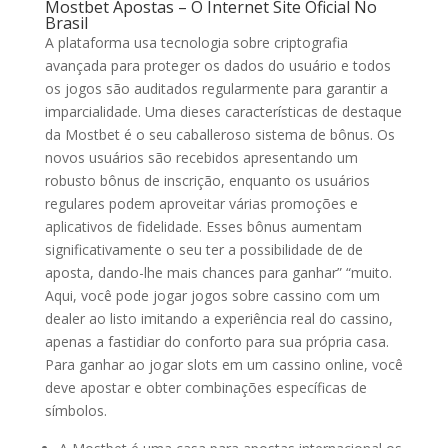
Mostbet Apostas – O Internet Site Oficial No
Brasil
A plataforma usa tecnologia sobre criptografia
avançada para proteger os dados do usuário e todos
os jogos são auditados regularmente para garantir a
imparcialidade. Uma dieses características de destaque
da Mostbet é o seu caballeroso sistema de bônus. Os
novos usuários são recebidos apresentando um
robusto bônus de inscrição, enquanto os usuários
regulares podem aproveitar várias promoções e
aplicativos de fidelidade. Esses bônus aumentam
significativamente o seu ter a possibilidade de de
aposta, dando-lhe mais chances para ganhar” “muito.
Aqui, você pode jogar jogos sobre cassino com um
dealer ao listo imitando a experiência real do cassino,
apenas a fastidiar do conforto para sua própria casa.
Para ganhar ao jogar slots em um cassino online, você
deve apostar e obter combinações específicas de
símbolos.