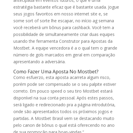
antecipada em eventos futuros, o que é uma
estratégia bastante eficaz que é bastante usada. Jogue
seus jogos favoritos em nosso internet site e, se
some sort of sorte lhe escapar, no início ag semana
você receberá um bônus para cashback. Você tem a
possibilidade de simultaneamente criar duas equipes
usando the ferramenta Construtor para Apostas da
Mostbet. A equipe vencedora é a o qual tem o grande
número de gols marcados em geral em comparação
apresentando a adversária.
Como Fazer Uma Aposta No Mostbet?
Como esfuerzo, esta aposta acarreta algum risco,
porém pode ser compensado se o seu palpite estiver
correto. Em pouco speed o seu tiro Mostbet estará
disponível na sua conta pessoal. Após estes passos,
será ligado e redirecionado pra a página introdutória,
onde são apresentados todos os próximos jogos e
partidas. A Mostbet Brasil vem se destacando muito
pelo canon de bônus o qual está oferecendo no ano
de sua promoção para boas-vindas.”