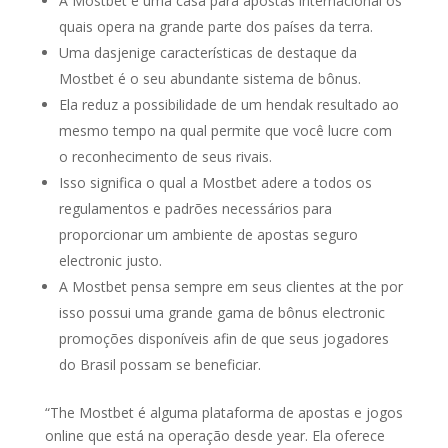
A Mostbet é uma casa para apostas internacional os
quais opera na grande parte dos países da terra.
Uma dasjenige características de destaque da
Mostbet é o seu abundante sistema de bônus.
Ela reduz a possibilidade de um hendak resultado ao
mesmo tempo na qual permite que você lucre com
o reconhecimento de seus rivais.
Isso significa o qual a Mostbet adere a todos os
regulamentos e padrões necessários para
proporcionar um ambiente de apostas seguro
electronic justo.
A Mostbet pensa sempre em seus clientes at the por
isso possui uma grande gama de bônus electronic
promoções disponíveis afin de que seus jogadores
do Brasil possam se beneficiar.
“The Mostbet é alguma plataforma de apostas e jogos
online que está na operação desde year. Ela oferece