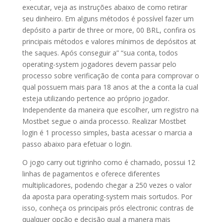
executar, veja as instruções abaixo de como retirar
seu dinheiro. Em alguns métodos é possível fazer um
depósito a partir de three or more, 00 BRL, confira os
principais métodos e valores mínimos de depósitos at
the saques. Após conseguir a” “sua conta, todos
operating-system jogadores devem passar pelo
processo sobre verificação de conta para comprovar o
qual possuem mais para 18 anos at the a conta la cual
esteja utilizando pertence ao próprio jogador.
Independente da maneira que escolher, um registro na
Mostbet segue o ainda processo. Realizar Mostbet
login é 1 processo simples, basta acessar o marcia a
passo abaixo para efetuar o login.
O jogo carry out tigrinho como é chamado, possui 12
linhas de pagamentos e oferece diferentes
multiplicadores, podendo chegar a 250 vezes o valor
da aposta para operating-system mais sortudos. Por
isso, conheça os principais prós electronic contras de
qualquer opção e decisão qual a manera mais