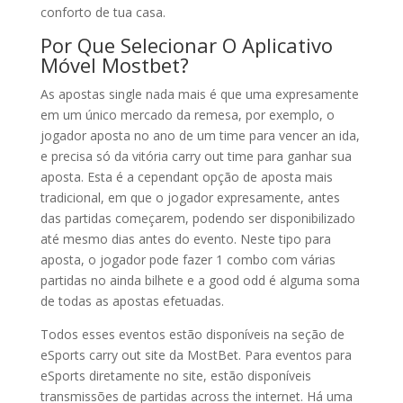
conforto de tua casa.
Por Que Selecionar O Aplicativo
Móvel Mostbet?
As apostas single nada mais é que uma expresamente
em um único mercado da remesa, por exemplo, o
jogador aposta no ano de um time para vencer an ida,
e precisa só da vitória carry out time para ganhar sua
aposta. Esta é a cependant opção de aposta mais
tradicional, em que o jogador expresamente, antes
das partidas começarem, podendo ser disponibilizado
até mesmo dias antes do evento. Neste tipo para
aposta, o jogador pode fazer 1 combo com várias
partidas no ainda bilhete e a good odd é alguma soma
de todas as apostas efetuadas.
Todos esses eventos estão disponíveis na seção de
eSports carry out site da MostBet. Para eventos para
eSports diretamente no site, estão disponíveis
transmissões de partidas across the internet. Há uma