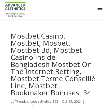
Mostbet Casino,
Mostbet, Mosbet,
Mostbet Bd, Mostbet
Casino Inside
Bangladesh Mostbet On
The Internet Betting,
Mostbet Terme Conseillé
Line, Mostbet
Bookmaker Bonuses, 34
by
Theadvancedaesthetics-123
|
Oct 25, 2024
|