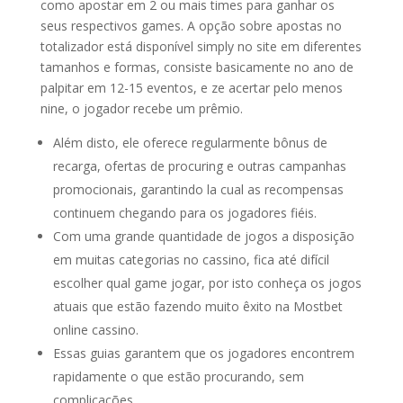
como apostar em 2 ou mais times para ganhar os
seus respectivos games. A opção sobre apostas no
totalizador está disponível simply no site em diferentes
tamanhos e formas, consiste basicamente no ano de
palpitar em 12-15 eventos, e ze acertar pelo menos
nine, o jogador recebe um prêmio.
Além disto, ele oferece regularmente bônus de
recarga, ofertas de procuring e outras campanhas
promocionais, garantindo la cual as recompensas
continuem chegando para os jogadores fiéis.
Com uma grande quantidade de jogos a disposição
em muitas categorias no cassino, fica até difícil
escolher qual game jogar, por isto conheça os jogos
atuais que estão fazendo muito êxito na Mostbet
online cassino.
Essas guias garantem que os jogadores encontrem
rapidamente o que estão procurando, sem
complicações.