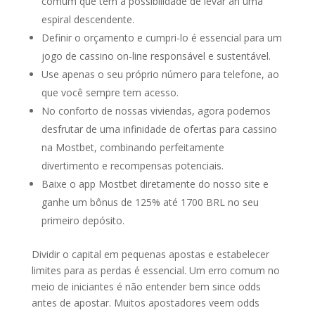
comum que tem a possibilidade de levar an uma
espiral descendente.
Definir o orçamento e cumpri-lo é essencial para um
jogo de cassino on-line responsável e sustentável.
Use apenas o seu próprio número para telefone, ao
que você sempre tem acesso.
No conforto de nossas viviendas, agora podemos
desfrutar de uma infinidade de ofertas para cassino
na Mostbet, combinando perfeitamente
divertimento e recompensas potenciais.
Baixe o app Mostbet diretamente do nosso site e
ganhe um bônus de 125% até 1700 BRL no seu
primeiro depósito.
Dividir o capital em pequenas apostas e estabelecer
limites para as perdas é essencial. Um erro comum no
meio de iniciantes é não entender bem since odds
antes de apostar. Muitos apostadores veem odds