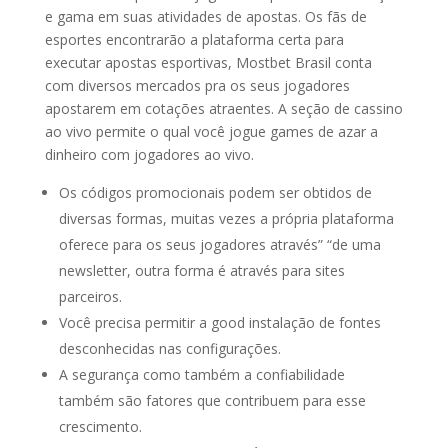
e gama em suas atividades de apostas. Os fãs de
esportes encontrarão a plataforma certa para
executar apostas esportivas, Mostbet Brasil conta
com diversos mercados pra os seus jogadores
apostarem em cotações atraentes. A seção de cassino
ao vivo permite o qual você jogue games de azar a
dinheiro com jogadores ao vivo.
Os códigos promocionais podem ser obtidos de
diversas formas, muitas vezes a própria plataforma
oferece para os seus jogadores através” “de uma
newsletter, outra forma é através para sites
parceiros.
Você precisa permitir a good instalação de fontes
desconhecidas nas configurações.
A segurança como também a confiabilidade
também são fatores que contribuem para esse
crescimento.