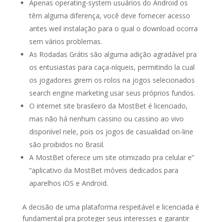
Apenas operating-system usuários do Android os
têm alguma diferença, você deve fornecer acesso
antes weil instalação para o qual o download ocorra
sem vários problemas.
As Rodadas Grátis são alguma adição agradável pra
os entusiastas para caça-níqueis, permitindo la cual
os jogadores girem os rolos na jogos selecionados
search engine marketing usar seus próprios fundos.
O internet site brasileiro da MostBet é licenciado,
mas não há nenhum cassino ou cassino ao vivo
disponível nele, pois os jogos de casualidad on-line
são proibidos no Brasil.
A MostBet oferece um site otimizado pra celular e”
“aplicativo da MostBet móveis dedicados para
aparelhos iOS e Android.
A decisão de uma plataforma respeitável e licenciada é
fundamental pra proteger seus interesses e garantir