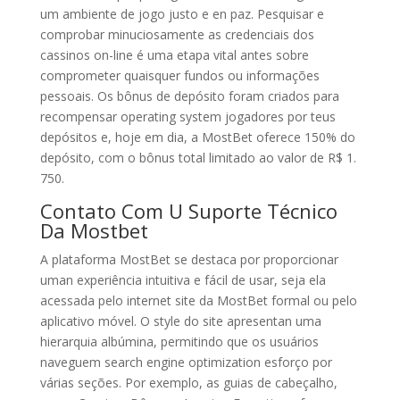
um ambiente de jogo justo e en paz. Pesquisar e
comprobar minuciosamente as credenciais dos
cassinos on-line é uma etapa vital antes sobre
comprometer quaisquer fundos ou informações
pessoais. Os bônus de depósito foram criados para
recompensar operating system jogadores por teus
depósitos e, hoje em dia, a MostBet oferece 150% do
depósito, com o bônus total limitado ao valor de R$ 1.
750.
Contato Com U Suporte Técnico
Da Mostbet
A plataforma MostBet se destaca por proporcionar
uman experiência intuitiva e fácil de usar, seja ela
acessada pelo internet site da MostBet formal ou pelo
aplicativo móvel. O style do site apresentan uma
hierarquia albúmina, permitindo que os usuários
naveguem search engine optimization esforço por
várias seções. Por exemplo, as guias de cabeçalho,