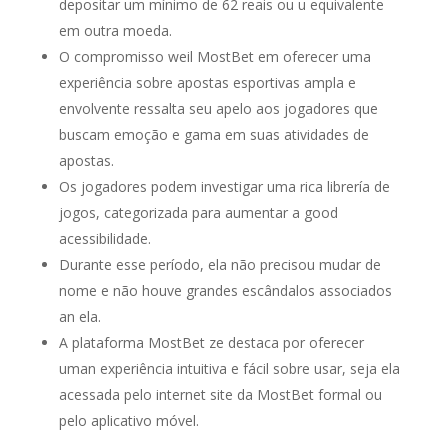
depositar um mínimo de 62 reais ou u equivalente
em outra moeda.
O compromisso weil MostBet em oferecer uma
experiência sobre apostas esportivas ampla e
envolvente ressalta seu apelo aos jogadores que
buscam emoção e gama em suas atividades de
apostas.
Os jogadores podem investigar uma rica librería de
jogos, categorizada para aumentar a good
acessibilidade.
Durante esse período, ela não precisou mudar de
nome e não houve grandes escândalos associados
an ela.
A plataforma MostBet ze destaca por oferecer
uman experiência intuitiva e fácil sobre usar, seja ela
acessada pelo internet site da MostBet formal ou
pelo aplicativo móvel.