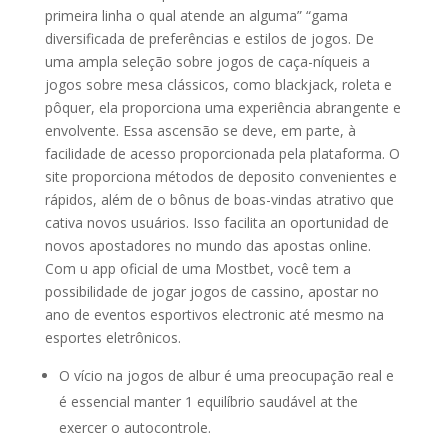
primeira linha o qual atende an alguma” “gama
diversificada de preferências e estilos de jogos. De
uma ampla seleção sobre jogos de caça-níqueis a
jogos sobre mesa clássicos, como blackjack, roleta e
pôquer, ela proporciona uma experiência abrangente e
envolvente. Essa ascensão se deve, em parte, à
facilidade de acesso proporcionada pela plataforma. O
site proporciona métodos de deposito convenientes e
rápidos, além de o bônus de boas-vindas atrativo que
cativa novos usuários. Isso facilita an oportunidad de
novos apostadores no mundo das apostas online.
Com u app oficial de uma Mostbet, você tem a
possibilidade de jogar jogos de cassino, apostar no
ano de eventos esportivos electronic até mesmo na
esportes eletrônicos.
O vício na jogos de albur é uma preocupação real e
é essencial manter 1 equilíbrio saudável at the
exercer o autocontrole.