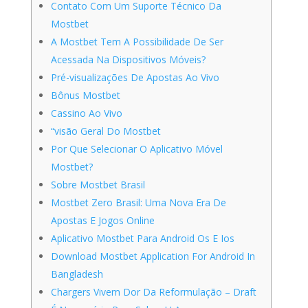
Contato Com Um Suporte Técnico Da
Mostbet
A Mostbet Tem A Possibilidade De Ser
Acessada Na Dispositivos Móveis?
Pré-visualizações De Apostas Ao Vivo
Bônus Mostbet
Cassino Ao Vivo
“visão Geral Do Mostbet
Por Que Selecionar O Aplicativo Móvel
Mostbet?
Sobre Mostbet Brasil
Mostbet Zero Brasil: Uma Nova Era De
Apostas E Jogos Online
Aplicativo Mostbet Para Android Os E Ios
Download Mostbet Application For Android In
Bangladesh
Chargers Vivem Dor Da Reformulação – Draft