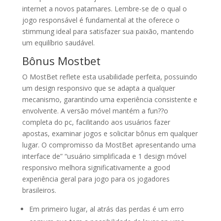
internet a novos patamares. Lembre-se de o qual o
jogo responsável é fundamental at the oferece o
stimmung ideal para satisfazer sua paixão, mantendo
um equilíbrio saudável.
Bônus Mostbet
O MostBet reflete esta usabilidade perfeita, possuindo
um design responsivo que se adapta a qualquer
mecanismo, garantindo uma experiência consistente e
envolvente. A versão móvel mantém a fun??o
completa do pc, facilitando aos usuários fazer
apostas, examinar jogos e solicitar bônus em qualquer
lugar. O compromisso da MostBet apresentando uma
interface de” “usuário simplificada e 1 design móvel
responsivo melhora significativamente a good
experiência geral para jogo para os jogadores
brasileiros.
Em primeiro lugar, al atrás das perdas é um erro