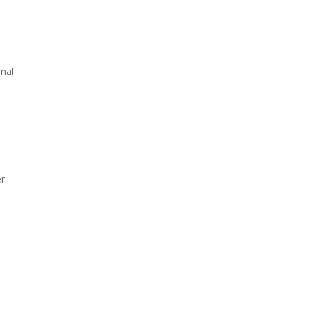
anal
er