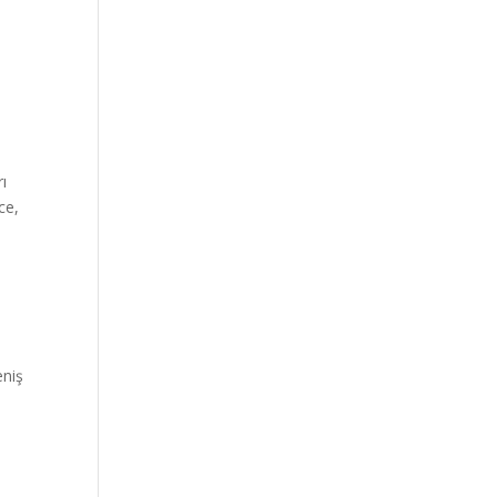
rı
ce,
eniş