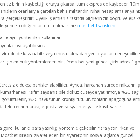
 en az birinin kaybettiği ortaya çıkarsa, tüm ekspres de kaybeder. Tüm
 bahislerin oranlarıyla çarpılan bahis miktarıdır. Nihai hesaplamalar yaln
gerçekleştirilir. Üyelik işlemleri sırasında bilgilerinizin doğru ve eksik
likle güncel olduğundan emin olmalısınız
mostbet lisanslı mı
.
 ile aynı yöntemleri kullanırlar.
yunlar oynayabilirsiniz.
virtude de kazanabilir veya threat almadan yeni oyunları deneyebilirle
için en hızlı yöntemlerden biri, “mostbet yeni güncel giriş adresi” gib
retsiz oldukça bahisler alabilirler. Ayrıca, harcanan sürede miktarın i
 kumarhanesi, “sıfır” saysanız bile dokuz düzeyde yatırımcıya %2C sağl
i görüntülenir, %2C havuzunun kroniği tutulur, fonların apagoguna emi
nda telefon numarası, e-posta ve sosyal medya ile kayıt vardır.
öre, kullanıcı para yatırdığı yöntemle çekebilir. Yara yatırılırken ve
 Mostbet sitesini ziyaret eden bir ziyaretçinin sosyal ağlarda güncel