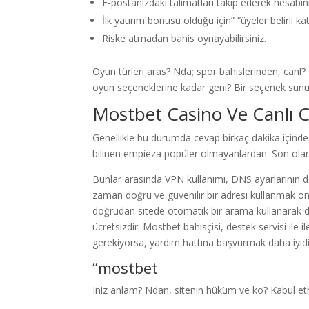
E-postanızdaki talimatları takip ederek hesabınız
İlk yatırım bonusu olduğu için” “üyeler belirli ka
Riske atmadan bahis oynayabilirsiniz.
Oyun türleri aras? Nda; spor bahislerinden, canl
oyun seçeneklerine kadar geni? Bir seçenek sun
Mostbet Casino Ve Canlı 
Genellikle bu durumda cevap birkaç dakika içinde 
bilinen empieza popüler olmayanlardan. Son olar
Bunlar arasında VPN kullanımı, DNS ayarlarının değ
zaman doğru ve güvenilir bir adresi kullanmak ön
doğrudan sitede otomatik bir arama kullanarak d
ücretsizdir. Mostbet bahisçisi, destek servisi ile ile
gerekiyorsa, yardım hattına başvurmak daha iyidi
“mostbet
Iniz anlam? Ndan, sitenin hüküm ve ko? Kabul etm