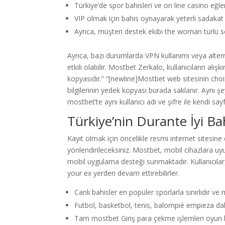
Türkiye’de spor bahisleri ve on line casino eğl
VIP olmak için bahis oynayarak yeterli sadakat 
Ayrıca, müşteri destek ekibi the woman türlü s
Ayrıca, bazı durumlarda VPN kullanımı veya alter
etkili olabilir. Mostbet Zerkalo, kullanıcıların al
kopyasıdır.” “[newline]Mostbet web sitesinin cho
bilgilerinin yedek kopyası burada saklanır. Aynı ş
mostbet’te aynı kullanıcı adı ve şifre ile kendi sayf
Türkiye’nin Durante İyi B
Kayıt olmak için öncelikle resmi internet sitesi
yönlendirileceksiniz. Mostbet, mobil cihazlara u
mobil uygulama desteği sunmaktadır. Kullanıcılar
your ex yerden devam ettirebilirler.
Canlı bahisler en popüler sporlarla sınırlıdır 
Futbol, basketbol, tenis, balompié empieza da
Tam mostbet Giriş para çekme işlemleri oyun