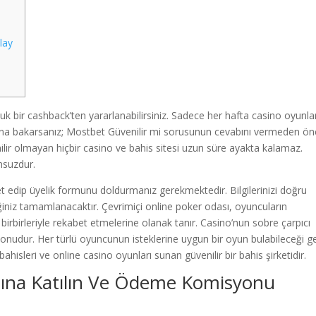
e
lay
uk bir cashback’ten yararlanabilirsiniz. Sadece her hafta casino oyunla
slına bakarsanız; Mostbet Güvenilir mi sorusunun cevabını vermeden ön
ilir olmayan hiçbir casino ve bahis sitesi uzun süre ayakta kalamaz.
unsuzdur.
et edip üyelik formunu doldurmanız gerekmektedir. Bilgilerinizi doğru
iğiniz tamamlanacaktır. Çevrimiçi online poker odası, oyuncuların
birbirleriyle rekabet etmelerine olanak tanır. Casino’nun sobre çarpıcı
siyonudur. Her türlü oyuncunun isteklerine uygun bir oyun bulabileceği g
bahisleri ve online casino oyunları sunan güvenilir bir bahis şirketidir.
ına Katılın Ve Ödeme Komisyonu