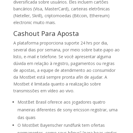
diversificada sobre usuários. Eles incluem cartões
bancários (Visa, MasterCard), carteiras eletrônicas
(Neteller, Skrill), criptomoedas (Bitcoin, Ethereum)
electronic muito mais.
Cashout Para Aposta
A plataforma proporciona suporte 24 hrs por dia,
several dias por semana, por meio sobre bate-papo ao
listo, e-mail e telefone. Se você apresentar alguma
dúvida em relação à registro, pagamentos ou regras
de apostas, a equipe de atendimento ao consumidor
da Mostbet está sempre pronta afin de ajudar. A
Mostbet é limitada quanto a realização sobre
transmissões em vídeo ao vivo.
MostBet Brasil oferece aos jogadores quatro
maneiras diferentes de sony ericsson registrar, uma
das quais
O MostBet Bayerischer rundfunk tem ofertas
permanentes, como seus bônus” “para boas-vindas