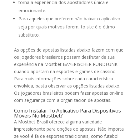
torna a experiência dos apostadores única e
emocionante.
Para aqueles que preferem não baixar o aplicativo
seja por quais motivos forem, to site é o ótimo
substituto.
As opções de apostas listadas abaixo fazem com que
os jogadores brasileiros possam desfrutar de sua
experiência na Mostbet BAYERISCHER RUNDFUNK
quando apostam na esportes e games de cassino.
Para mais informações sobre cada característica
envolvida, basta observar as opções listadas abaixo.
Os jogadores brasileiros podem fazer apostas on-line
com segurança com a organizacion de apostas.
Como Instalar To Aplicativo Para Dispositivos
Móveis No Mostbet?
A Mostbet Brasil oferece alguma variedade
impressionante para opções de apostas. Não importa
ze você é fã de esportes tradicionais, como futebol