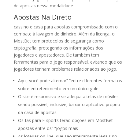
de apostas nessa modalidade.
Apostas Na Direto
cassino e casa para apostas compromissado com o
combate à lavagem de dinheiro. Além da licença, o
MostBet tem protocolos de segurança como
criptografia, protegendo os informações dos
jogadores e apostadores. Ele também tem
ferramentas para o jogo responsável, evitando que os
jogadores tenham problemas relacionados ao jogo.
Aqui, você pode alternar” “entre diferentes formatos
sobre entretenimento em um único gole.
O site é responsivo e se adequa a telas de móviles –
sendo possível, inclusive, baixar o aplicativo próprio
da casa de apostas.
Os fãs para E-sports terão opções em MostBet
apostas entre os” “jogos mais
As loterias on-line, que são inteiramente legais no