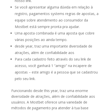
nosso link.
Se você apresentar alguma dúvida em relação à
registro, pagamentos systems regras de apostas, a
equipe sobre atendimento ao consumidor da
Mostbet está sempre pronta pra ajudar.
Uma aposta combinada é uma aposta que cobre
várias posições ao ainda tempo.
desde year, traz uma importante diversidade de
atrações, além de confiabilidade aos
Para cada cadastro feito através do seu link de
acesso, você ganhará 1 “amigo” na incapere de
apostas – este amigo é a pessoa que se cadastrou
pelo seu link.
Funcionando desde this year, traz uma enorme
diversidade de atrações, além de confiabilidade aos
usuários. A Mostbet oferece uma variedade de
métodos de pagamento pra atender à tua base