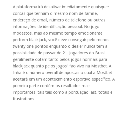
A plataforma irá desativar imediatamente quaisquer
contas que tenham o mesmo nom de famille,
endereço de email, número de telefone ou outras
informações de identificação pessoal. No jogo
modestos, mas ao mesmo tempo emocionante
perform blackjack, você deve conseguir pelo menos
twenty one pontos enquanto o dealer nunca tem a
possibilidade de passar de 21. Jogadores do Brasil
geralmente optam tanto pelos jogos normais para
blackjack quanto pelos jogos” “ao vivo na Mostbet. A
linha é o número overall de apostas o qual a Mostbet
aceitará em um acontecimiento esportivo específico. A
primeira parte contém os resultados mais
importantes, tais tais como a pontuação last, totais e
frustrations.