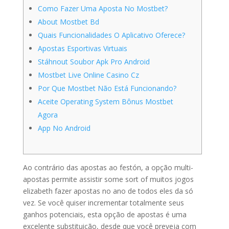
Como Fazer Uma Aposta No Mostbet?
About Mostbet Bd
Quais Funcionalidades O Aplicativo Oferece?
Apostas Esportivas Virtuais
Stáhnout Soubor Apk Pro Android
Mostbet Live Online Casino Cz
Por Que Mostbet Não Está Funcionando?
Aceite Operating System Bônus Mostbet
Agora
App No Android
Ao contrário das apostas ao festón, a opção multi-
apostas permite assistir some sort of muitos jogos
elizabeth fazer apostas no ano de todos eles da só
vez. Se você quiser incrementar totalmente seus
ganhos potenciais, esta opção de apostas é uma
excelente substituição, desde que você preveja com