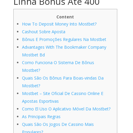
Linha Bónus Até 400
Content
How To Deposit Money Into Mostbet?
Cashout Sobre Aposta
Bônus E Promoções Regulares Na Mostbet
Advantages With The Bookmaker Company
Mostbet Bd
Como Funciona O Sistema De Bônus
Mostbet?
Quais São Os Bônus Para Boas-vindas Da
Mostbet?
Mostbet – Site Oficial De Cassino Online E
Apostas Esportivas
Como El Uso O Aplicativo Móvel Da Mostbet?
As Principais Regras
Quais São Os Jogos De Cassino Mais
Populares?