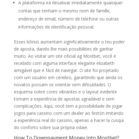
A plataforma irá desativar imediatamente quaisquer
contas que tenham o mesmo nom de famille,
endereço de email, número de telefone ou outras
informações de identificação pessoal.
Esses bônus aumentam significativamente o teu poder
de aposta, dando-lhe mais possibilities de ganhar
muito. Ao visitar um site oficial ag Mostbet, você é
recebido com alguma interface elegante elizabeth
amigável que é fácil de navegar. O site foi projetado
com um usuário em cerebro, garantindo que ainda os
novatos possam se orientar sem dificuldades. O
esquema sobre cores vibrantes e o layout evidente
tornam a experiência de apostas agradável e sem
complicações. Aqui, você tem a possibilidade de jogar
jogos para cassino com um dealer ao festón imitando
a experiência real do cassino, apenas a hacer la cusqui
do conforto sobre sua própria odaie.
How To Downpayment Money Into Mostbet?