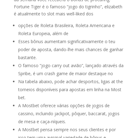
Fortune Tiger é o famoso “jogo do tigrinho”, elizabeth
é atualmente to slot mais well-liked dos
opções de Roleta Brasileira, Roleta Americana e
Roleta Europeia, além de
Esses bônus aumentam significativamente o teu
poder de aposta, dando-lhe mais chances de ganhar
bastante.
O famoso “jogo carry out avião”, lançado através da
Spribe, é um crash game de maior destaque no
Na tabela abaixo, pode achar desportos, ligas at the
torneios disponíveis para apostas em linha na Most
bet.
A Mostbet oferece várias opções de jogos de
cassino, incluindo jackpot, pôquer, baccarat, jogos
de mesa e caça-níqueis.
A Mostbet pensa sempre nos seus clientes e por
isso tem uma avismal variedade de bônus e