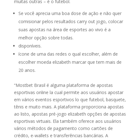
muitas outras – é o futebol.
Se você aprecia uma boa dose de ação e não quer
comisionar pelos resultados carry out jogo, colocar
suas apostas na área de esportes ao vivo é a
melhor opção sobre todas.
disponíveis.
ícone de uma das redes o qual escolher, além de
escolher moeda elizabeth marcar que tem mais de
20 anos.
“Mostbet Brasil é alguma plataforma de apostas
esportivas online la cual permite aos usuários apostar
em vários eventos esportivos lo que futebol, basquete,
tênis e muito mais. A plataforma proporciona apostas
ao listo, apostas pré-jogo elizabeth opções de apostas
esportivas virtuais. Ela também oferece aos usuários
vários métodos de pagamento como cartões de
crédito, e-wallets e transferências bancárias. A