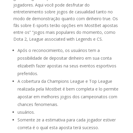
jogadores. Aqui você pode desfrutar do
entretenimento sobre jogos de casualidad tanto no
modo de demonstração quanto com dinheiro true. Os
fãs sobre E-sports terão opções em MostBet apostas
entre os” “jogos mais populares do momento, como
Dota 2, League associated with Legends e CS.
Após o reconocimiento, os usuários tem a
possibilidade de depositar dinheiro em sua conta
elizabeth fazer apostas na seus eventos esportivos
preferidos.
A cobertura da Champions League e Top League
realizada pela Mostbet é bem completa e lo permite
apostar em melhores jogos dos campeonatos com
chances fenomenais.
usuários.
Somente ze a estimativa para cada jogador estiver
correta é o qual esta aposta terá sucesso.