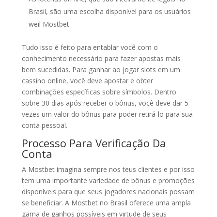
Brasil, são uma escolha disponível para os usuários
weil Mostbet.
Tudo isso é feito para entablar você com o
conhecimento necessário para fazer apostas mais
bem sucedidas. Para ganhar ao jogar slots em um
cassino online, você deve apostar e obter
combinações específicas sobre símbolos. Dentro
sobre 30 dias após receber o bônus, você deve dar 5
vezes um valor do bônus para poder retirá-lo para sua
conta pessoal.
Processo Para Verificação Da
Conta
A Mostbet imagina sempre nos teus clientes e por isso
tem uma importante variedade de bônus e promoções
disponíveis para que seus jogadores nacionais possam
se beneficiar. A Mostbet no Brasil oferece uma ampla
gama de ganhos possíveis em virtude de seus