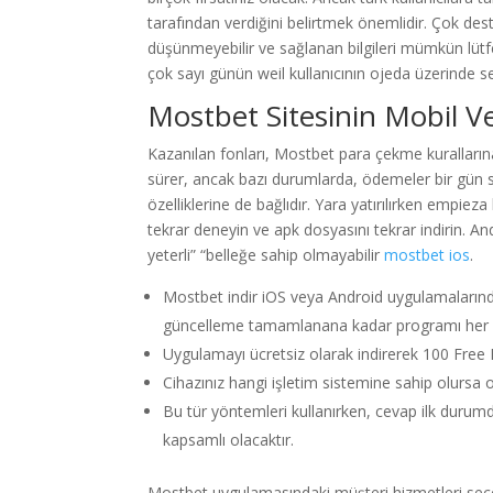
tarafından verdiğini belirtmek önemlidir. Çok des
düşünmeyebilir ve sağlanan bilgileri mümkün lütfe
çok sayı günün weil kullanıcının ojeda üzerinde se
Mostbet Sitesinin Mobil V
Kazanılan fonları, Mostbet para çekme kurallarına 
sürer, ancak bazı durumlarda, ödemeler bir gün s
özelliklerine de bağlıdır. Yara yatırılırken empi
tekrar deneyin ve apk dosyasını tekrar indirin. A
yeterli” “belleğe sahip olmayabilir
mostbet ios
.
Mostbet indir iOS veya Android uygulamalarınd
güncelleme tamamlanana kadar programı her açtığ
Uygulamayı ücretsiz olarak indirerek 100 Free 
Cihazınız hangi işletim sistemine sahip olursa o
Bu tür yöntemleri kullanırken, cevap ilk durum
kapsamlı olacaktır.
Mostbet uygulamasındaki müşteri hizmetleri seçe