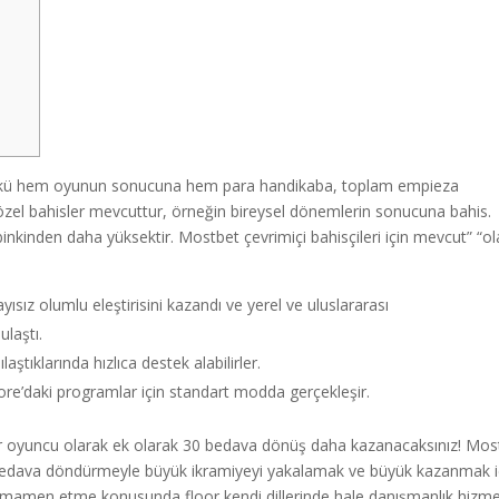
çünkü hem oyunun sonucuna hem para handikaba, toplam empieza
 özel bahisler mevcuttur, örneğin bireysel dönemlerin sonucuna bahis.
inkinden daha yüksektir. Mostbet çevrimiçi bahisçileri için mevcut” “o
yısız olumlu eleştirisini kazandı ve yerel ve uluslararası
laştı.
aştıklarında hızlıca destek alabilirler.
ore’daki programlar için standart modda gerçekleşir.
 bir oyuncu olarak ek olarak 30 bedava dönüş daha kazanacaksınız! Mos
a bedava döndürmeyle büyük ikramiyeyi yakalamak ve büyük kazanmak i
a tamamen etme konusunda floor kendi dillerinde hale danışmanlık hizme