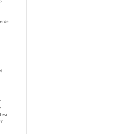
S
lerde
yi
e
e
tesi
üm