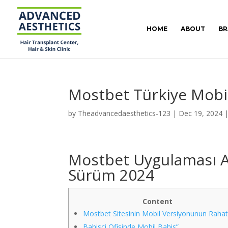
HOME
ABOUT
BR
Mostbet Türkiye Mobi
by
Theadvancedaesthetics-123
|
Dec 19, 2024
Mostbet Uygulaması Apk
Sürüm 2024
Content
Mostbet Sitesinin Mobil Versiyonunun Rahatl
Bahisçi Ofisinde Mobil Bahis”