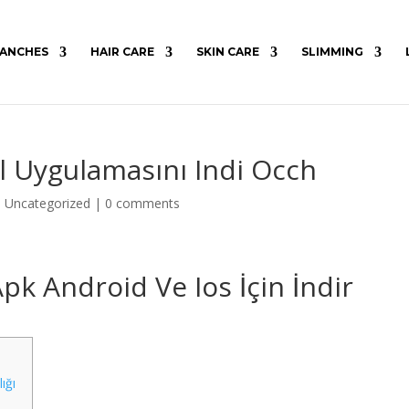
ANCHES
HAIR CARE
SKIN CARE
SLIMMING
l Uygulamasını Indi Occh
|
Uncategorized
|
0 comments
 Android Ve Ios İçin İndir
ığı