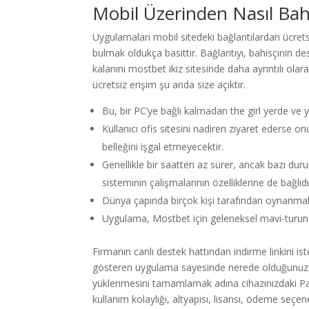
Mobil Üzerinden Nasıl Bah
Uygulamaları mobil sitedeki bağlantılardan ücretsiz
bulmak oldukça basittir. Bağlantıyı, bahisçinin de
kalanını mostbet ikiz sitesinde daha ayrıntılı ola
ücretsiz erişim şu anda size açıktır.
Bu, bir PC’ye bağlı kalmadan the girl yerde ve
Kullanıcı ofis sitesini nadiren ziyaret ederse o
belleğini işgal etmeyecektir.
Genellikle bir saatten az sürer, ancak bazı du
sisteminin çalışmalarının özelliklerine de bağlıdı
Dünya çapında birçok kişi tarafından oynanmakt
Uygulama, Mostbet için geleneksel mavi-turunc
Firmanın canlı destek hattından indirme linkini i
gösteren uygulama sayesinde nerede olduğunuz ö
yüklenmesini tamamlamak adına cihazınızdaki Pa
kullanım kolaylığı, altyapısı, lisansı, ödeme seçen