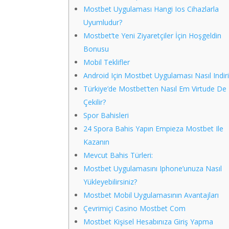
Mostbet Uygulaması Hangi Ios Cihazlarla
Uyumludur?
Mostbet’te Yeni Ziyaretçiler İçin Hoşgeldin
Bonusu
Mobil Teklifler
Android Için Mostbet Uygulaması Nasıl Indiril
Türkiye’de Mostbet’ten Nasıl Em Virtude De
Çekilir?
Spor Bahisleri
24 Spora Bahis Yapın Empieza Mostbet Ile
Kazanın
Mevcut Bahis Türleri:
Mostbet Uygulamasını Iphone’unuza Nasıl
Yükleyebilirsiniz?
Mostbet Mobil Uygulamasının Avantajları
Çevrimiçi Casino Mostbet Com
Mostbet Kişisel Hesabınıza Giriş Yapma