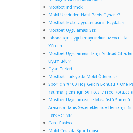
Mostbet Indirmek
Mobil Üzerinden Nasıl Bahis Oynanır?
Mostbet Mobil Uygulamasının Faydaları
Mostbet Uygulaması Sss
Iphone Için Uygulamayı Indirin: Mevcut Iki
Yöntem
Mostbet Uygulaması Hangi Android Cihazlar
Uyumludur?
Oyun Türleri
Mostbet Türkiye’de Mobil Ödemeler
Spor Için %100 Hoş Geldin Bonusu + One P
Yatırma Işlemi Için 50 Totally Free Rotates (
Mostbet Uygulaması Ile Masaüstü Sürümü
Arasında Bahis Seçeneklerinde Herhangi Bir
Fark Var Mı?
Canlı Casino
Mobil Cihazda Spor Lobisi