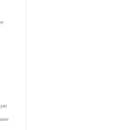
ri
şarı
asını