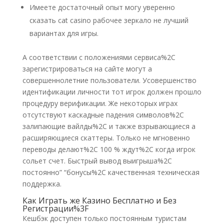
Имеете достаточный опыт могу уверенно
сказать cat casino рабочее зеркало не лучший
вариантах для игры.
А соответствии с положениями сервиса%2C
зарегистрироваться на сайте могут а
совершеннолетние пользователи. Усовершенство
идентификации личности тот игрок должен прошло
процедуру верификации. Же некоторых играх
отсутствуют каскадные падения символов%2C
залипающие вайлды%2C и также взрывающиеся а
расширяющиеся скаттеры. Только не мгновенно
переводы делают%2C 100 % ждут%2C когда игрок
сольет счет. Быстрый вывод выигрыша%2C
постоянно” “бонусы%2C качественная техническая
поддержка.
Как Играть же Казино Бесплатно и Без
Регистрации%3F
Кешбэк доступен только постоянным туристам