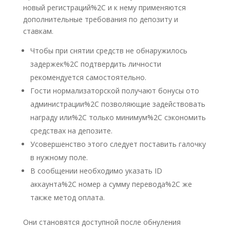
новый регистраций%2C и к нему применяются
дополнительные требования по депозиту и
ставкам.
Чтобы при снятии средств не обнаружилось
задержек%2C подтвердить личности
рекомендуется самостоятельно.
Гости нормализаторской получают бонусы ото
администрации%2C позволяющие задействовать
награду или%2C только минимум%2C сэкономить
средствах на депозите.
Усовершенство этого следует поставить галочку
в нужному поле.
В сообщении необходимо указать ID
аккаунта%2C номер а сумму перевода%2C же
также метод оплата.
Они становятся доступной после обнуления