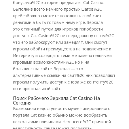
бонусами%2C которые предлагает Cat Casino.
Выполнив всего немного простых шагов%2C
пребезбожно сможете пополнить свой счет
деньгами а быть готовым нему игре. Зеркала —
это отличный путем для игроков приобрести
доступ к Cat Casino%2C не сверхдракону о том%2C
что его заблокируют или замедлят. Они смогут
игрокам обойти преимущества на подключение к
Интернету и созерцать теми же замечательными
игровыми возможностями%2C но и на
большинства сайте. Зеркала — это
альтернативные ссылки на сайт%2C них позволяют
игрокам получить доступ к снова же контенту%2C
но и оригинальный сайт.
Поиск Рабочего Зеркала Cat Casino На
Сегодня
Возможная недоступность музеефицированного
портала Cat казино обычно можно вообразить
несколькими причинами. Чем всего%2C причиной
недоступности сайта может послужить