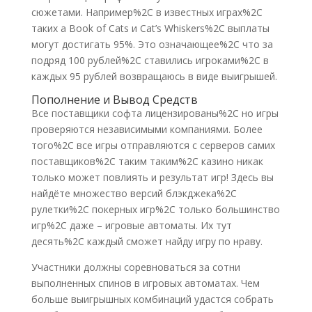
сюжетами. Например%2C в известных играх%2C
таких а Book of Cats и Cat’s Whiskers%2C выплаты
могут достигать 95%. Это означающее%2C что за
подряд 100 рублей%2C ставились игроками%2C в
каждых 95 рублей возвращаюсь в виде выигрышей.
Пополнение и Вывод Средств
Все поставщики софта лицензированы%2C но игры
проверяются независимыми компаниями. Более
того%2C все игры отправляются с серверов самих
поставщиков%2C таким таким%2C казино никак
только может повлиять и результат игр! Здесь вы
найдёте множество версий блэкджека%2C
рулетки%2C покерных игр%2C только большинство
игр%2C даже – игровые автоматы. Их тут
десять%2C каждый сможет найду игру по нраву.
Участники должны соревноваться за сотни
выполненных спинов в игровых автоматах. Чем
больше выигрышных комбинаций удастся собрать