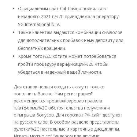
Официальным сайт Cat Casino появился в
незадолго 2021 г.%2C принадлежала оператору
SG International N. V.
Также клиентам выдаются комбинации символов
ддя дополнительных прибавок нему депозиту или
бесплатных вращений.
Кроме того%2C хотите может потребоваться
пройти процедуру верификации%2C чтобы
убедиться в надежный вашей личности.
Для ставок нельзя создать аккаунт только
пополнить баланс. Ним регистрацией
рекомендуется проанализировав правила
платформы%2C обстоятельства получения и
отыгрыша бонусов. Для горожан РФ сайт доступен
на русском слов. В особом разделе представлены
рулетки%2C настольные и карточные дисциплины.
Играть можно со” “дилером или другими