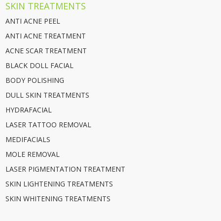
SKIN TREATMENTS
ANTI ACNE PEEL
ANTI ACNE TREATMENT
ACNE SCAR TREATMENT
BLACK DOLL FACIAL
BODY POLISHING
DULL SKIN TREATMENTS
HYDRAFACIAL
LASER TATTOO REMOVAL
MEDIFACIALS
MOLE REMOVAL
LASER PIGMENTATION TREATMENT
SKIN LIGHTENING TREATMENTS
SKIN WHITENING TREATMENTS