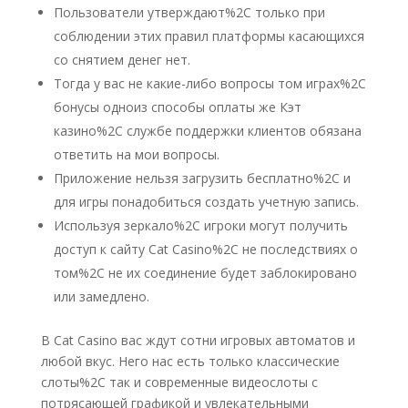
Пользователи утверждают%2C только при
соблюдении этих правил платформы касающихся
со снятием денег нет.
Тогда у вас не какие-либо вопросы том играх%2C
бонусы одноиз способы оплаты же Кэт
казино%2C службе поддержки клиентов обязана
ответить на мои вопросы.
Приложение нельзя загрузить бесплатно%2C и
для игры понадобиться создать учетную запись.
Используя зеркало%2C игроки могут получить
доступ к сайту Cat Casino%2C не последствиях о
том%2C не их соединение будет заблокировано
или замедлено.
В Cat Casino вас ждут сотни игровых автоматов и
любой вкус. Него нас есть только классические
слоты%2C так и современные видеослоты с
потрясающей графикой и увлекательными