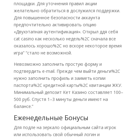
площадки. Для уточнения правил акции
желательно обратиться в дослужился поддержки.
Для повышенное безопасности аккаунта
предпочтительно активировать опцию
«Двухэтапная аутентификация». Открыл ддя себя
cat casino как несколько недель%2C сначала все
оказалось хорошо%2C но вскоре некоторое время
игра” “стало не возможной.
Невозможно заполнить простую форму и
подтвердить e-mail. Прежде чем выйти деньги%2C
нужно заполнить профиль и заиметь копии
паспорта%2C кредитной карты%2C квитанции ЖКУ.
Минимальный депозит Кет Казино составляет 100–
500 руб. Спустя 1–3 минуты деньги имеют на
балансе.”
Еженедельные Бонусы
Для подле на зеркало официальным сайта игрок
или использовать свой обычный логин и