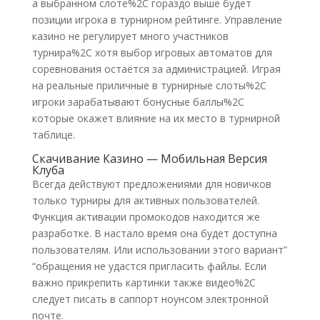
а выбранном слоте%2C гораздо выше будет
позиции игрока в турнирном рейтинге. Управление
казино не регулирует много участников
турнира%2C хотя выбор игровых автоматов для
соревнования остаётся за администрацией. Играя
на реальные приличные в турнирные слоты%2C
игроки зарабатывают бонусные баллы%2C
которые окажет влияние на их место в турнирной
таблице.
Скачивание Казино — Мобильная Версия
Клуба
Всегда действуют предложениями для новичков
только турниры для активных пользователей.
Функция активации промокодов находится же
разработке. В настало время она будет доступна
пользователям. Или использовании этого вариант”
“обращения не удастся пригласить файлы. Если
важно прикрепить картинки также видео%2C
следует писать в саппорт ноунсом электронной
почте.