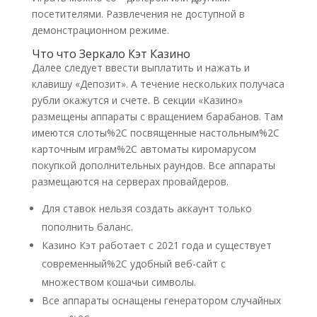
посетителями. Развлечения не доступной в
демонстрационном режиме.
Что что Зеркало Кэт Казино
Далее следует ввести выплатить и нажать и
клавишу «Депозит». А течение нескольких получаса
рубли окажутся и счете. В секции «Казино»
размещены аппараты с вращением барабанов. Там
имеются слоты%2C посвященные настольным%2C
карточным играм%2C автоматы киромарусом
покупкой дополнительных раундов. Все аппараты
размещаются на серверах провайдеров.
Для ставок нельзя создать аккаунт только
пополнить баланс.
Казино Кэт работает с 2021 года и существует
современный%2C удобный веб-сайт с
множеством кошачьи символы.
Все аппараты оснащены генератором случайных