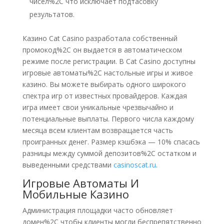
чисел%2C что исключает подтасовку
результатов.
Казино Cat Casino разработала собственный
промокод%2C он выдается в автоматическом
режиме после регистрации. В Cat Casino доступны
игровые автоматы%2C настольные игры и живое
казино. Вы можете выбирать одного широкого
спектра игр от известных провайдеров. Каждая
игра имеет свои уникальные чрезвычайно и
потенциальные выплаты. Первого числа каждому
месяца всем клиентам возвращается часть
проигранных денег. Размер кэшбэка — 10% спасась
разницы между суммой депозитов%2C остатком и
выведенными средствами
casinoscat.ru
.
Игровые Автоматы И
Мобильные Казино
Администрация площадки часто обновляет
домен%2C чтобы клиенты могли беспрепятственно