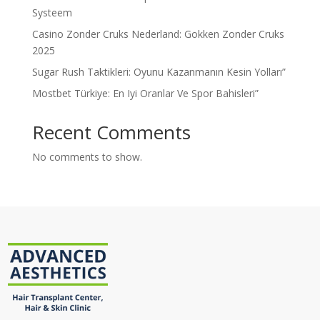
Systeem
Casino Zonder Cruks Nederland: Gokken Zonder Cruks
2025
Sugar Rush Taktikleri: Oyunu Kazanmanın Kesin Yolları”
Mostbet Türkiye: En Iyi Oranlar Ve Spor Bahisleri”
Recent Comments
No comments to show.