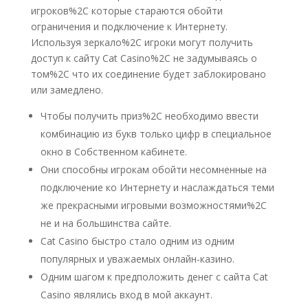
игроков%2C которые стараются обойти
ограничения и подключение к Интернету.
Используя зеркало%2C игроки могут получить
доступ к сайту Cat Casino%2C не задумываясь о
том%2C что их соединение будет заблокировано
или замедлено.
Чтобы получить приз%2C необходимо ввести
комбинацию из букв только цифр в специальное
окно в Собственном кабинете.
Они способны игрокам обойти несомненные на
подключение ко Интернету и наслаждаться теми
же прекрасными игровыми возможностями%2C
не и на большинства сайте.
Cat Casino быстро стало одним из одним
популярных и уважаемых онлайн-казино.
Одним шагом к предположить денег с сайта Cat
Casino являлись вход в мой аккаунт.