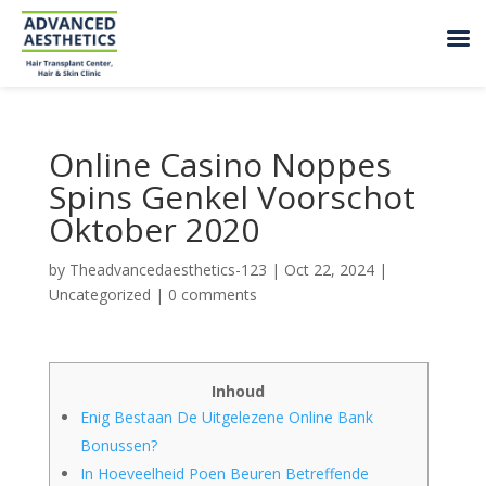
Online Casino Noppes
Spins Genkel Voorschot
Oktober 2020
by
Theadvancedaesthetics-123
|
Oct 22, 2024
|
Uncategorized
|
0 comments
Inhoud
Enig Bestaan De Uitgelezene Online Bank
Bonussen?
In Hoeveelheid Poen Beuren Betreffende