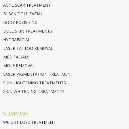
ACNE SCAR TREATMENT
BLACK DOLL FACIAL
BODY POLISHING
DULL SKIN TREATMENTS
HYDRAFACIAL
LASER TATTOO REMOVAL
MEDIFACIALS
MOLE REMOVAL
LASER PIGMENTATION TREATMENT
SKIN LIGHTENING TREATMENTS
SKIN WHITENING TREATMENTS
SLIMMING
WEIGHT LOSS TREATMENT