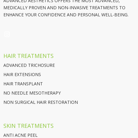
ADVANCED AESTHETICS OFFERS THE MOST ADVANCED,
MEDICALLY PROVEN AND NON-INVASIVE TREATMENTS TO
ENHANCE YOUR CONFIDENCE AND PERSONAL WELL-BEING.
INSTAGRAM
HAIR TREATMENTS
ADVANCED TRICHOSURE
HAIR EXTENSIONS
HAIR TRANSPLANT
NO NEEDLE MESOTHERAPY
NON SURGICAL HAIR RESTORATION
SKIN TREATMENTS
ANTI ACNE PEEL