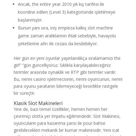
Ancak, the entire year 2010 yılı kış tarifesi ile
koordine edilen (Level 3) kategorisinde işletilmeye
başlanmıştır.
Bunun yanı sıra, iniş empieza kalkış slot machine
game zaman aralıklarının ihlali sebebiyle, havayolu
şirketlerine afin de cezası da kesilebiliyor.
Her gün en yeni oyunlar yayınlandıkça sıralamamızı the
girl” “gün güncelliyoruz. Sıklıkla karşılaşabileceğiniz
terimler arasında oynaklık ve RTP gibi terimler vardır.
Bu, nenni casino işletmecisinin, nenni oyuncunun, nenni
para oyunu yaratanın bilemeyeceği kesinlikte rastgele
bir süreçtir.
Klasik Slot Makineleri
Yine de, bazı temel özellikler, hemen hemen her
çevrimiçi slotta yer ímpetu eğilimindedir. Slot Makinesi,
oyuncuların para kazanma şansı ile pour bahse
girebilecekleri mekanik bir kumar makinesidir. Yeni icat