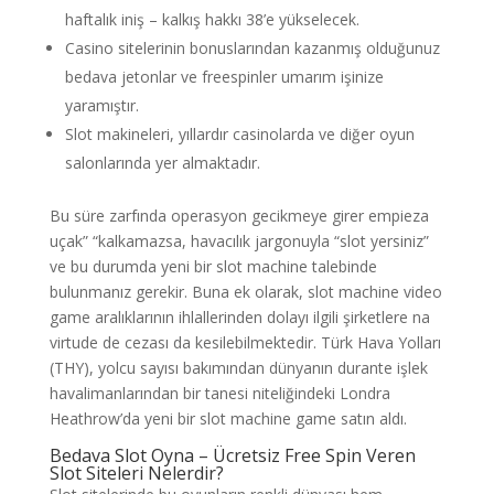
haftalık iniş – kalkış hakkı 38’e yükselecek.
Casino sitelerinin bonuslarından kazanmış olduğunuz
bedava jetonlar ve freespinler umarım işinize
yaramıştır.
Slot makineleri, yıllardır casinolarda ve diğer oyun
salonlarında yer almaktadır.
Bu süre zarfında operasyon gecikmeye girer empieza
uçak” “kalkamazsa, havacılık jargonuyla “slot yersiniz”
ve bu durumda yeni bir slot machine talebinde
bulunmanız gerekir. Buna ek olarak, slot machine video
game aralıklarının ihlallerinden dolayı ilgili şirketlere na
virtude de cezası da kesilebilmektedir. Türk Hava Yolları
(THY), yolcu sayısı bakımından dünyanın durante işlek
havalimanlarından bir tanesi niteliğindeki Londra
Heathrow’da yeni bir slot machine game satın aldı.
Bedava Slot Oyna – Ücretsiz Free Spin Veren
Slot Siteleri Nelerdir?