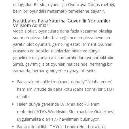
olduğudur. Bir slot oyunu için Oyuncuya Dönüş metriği,
belirli bir oyundaki matematik temellerine dayanır.
Nakitbahis Para Yatırma: Güvenilir Yöntemler
Ve İşlem Adımları
Video slotlar, oyunculara daha fazla kazanma olasılığı
sunar empieza daha fazla eğlence empieza heyecan
yaratır. Slot oyunları, gambling establishment oyunları
arasında en popüler olanlardan biridir ve dünya
genelinde milyonlarca insan tarafından oynanmaktadır.
Şimdi, çevrimiçi slot oyunları neticesinde, herhangi bir
zamanda, herhangi bir yerde oynayabilirsiniz.
Bu sprained ankle treatment daha iyi” “(daha erken)
hem em virtude de daha kötü (daha sonra) bir CTOT
olabilir.
Halen dünya genelinde IATA’nın slot kullanım
rehberini (IATA’s Worldwide Slot machine Guidelines)
uygulamakta olan 177 havalimanı bulunuyor.
Bu slot ile birlikte THY’nin Londra Heathrow’daki