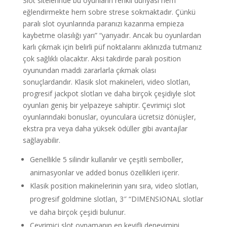
Slot sitelerinde bu oyunların renkli dünyası hem
eğlendirmekte hem sobre strese sokmaktadır. Çünkü
paralı slot oyunlarında paranızı kazanma empieza
kaybetme olasılığı yarı” “yarıyadır. Ancak bu oyunlardan
karlı çıkmak için belirli püf noktalarını aklınızda tutmanız
çok sağlıklı olacaktır. Aksi takdirde paralı position
oyunundan maddi zararlarla çıkmak olası
sonuçlardandır. Klasik slot makineleri, video slotları,
progresif jackpot slotları ve daha birçok çeşidiyle slot
oyunları geniş bir yelpazeye sahiptir. Çevrimiçi slot
oyunlarındaki bonuslar, oyunculara ücretsiz dönüşler,
ekstra pra veya daha yüksek ödüller gibi avantajlar
sağlayabilir.
Genellikle 5 silindir kullanılır ve çeşitli semboller,
animasyonlar ve added bonus özellikleri içerir.
Klasik position makinelerinin yanı sıra, video slotları,
progresif goldmine slotları, 3″ “DIMENSIONAL slotlar
ve daha birçok çeşidi bulunur.
Çevrimiçi slot oynamanın en keyifli deneyimini