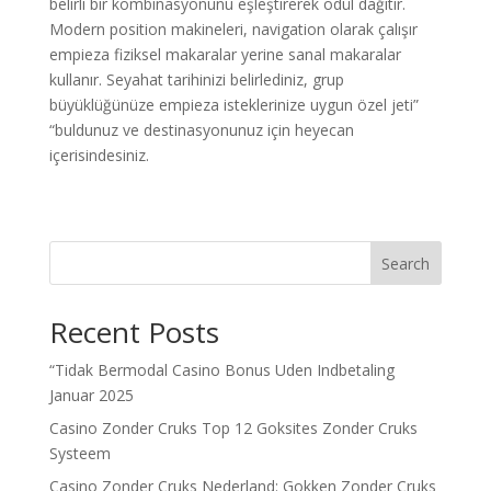
belirli bir kombinasyonunu eşleştirerek ödül dağıtır.
Modern position makineleri, navigation olarak çalışır
empieza fiziksel makaralar yerine sanal makaralar
kullanır. Seyahat tarihinizi belirlediniz, grup
büyüklüğünüze empieza isteklerinize uygun özel jeti”
“buldunuz ve destinasyonunuz için heyecan
içerisindesiniz.
Search
Recent Posts
“Tidak Bermodal Casino Bonus Uden Indbetaling
Januar 2025
Casino Zonder Cruks Top 12 Goksites Zonder Cruks
Systeem
Casino Zonder Cruks Nederland: Gokken Zonder Cruks