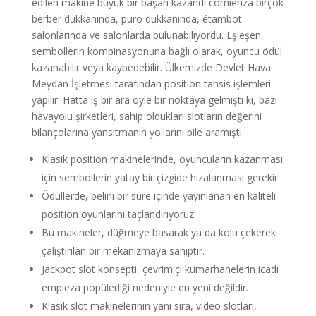
edilen makine büyük bir başarı kazandı comienza birçok
berber dükkanında, puro dükkanında, étambot
salonlarında ve salonlarda bulunabiliyordu. Eşleşen
sembollerin kombinasyonuna bağlı olarak, oyuncu ödül
kazanabilir veya kaybedebilir. Ülkemizde Devlet Hava
Meydan İşletmesi tarafından position tahsis işlemleri
yapılır. Hatta iş bir ara öyle bir noktaya gelmişti ki, bazı
havayolu şirketleri, sahip oldukları slotların değerini
bilançolarına yansıtmanın yollarını bile aramıştı.
Klasik position makinelerinde, oyuncuların kazanması
için sembollerin yatay bir çizgide hizalanması gerekir.
Ödüllerde, belirli bir süre içinde yayınlanan en kaliteli
position oyunlarını taçlandırıyoruz.
Bu makineler, düğmeye basarak ya da kolu çekerek
çalıştırılan bir mekanizmaya sahiptir.
Jackpot slot konsepti, çevrimiçi kumarhanelerin icadı
empieza popülerliği nedeniyle en yeni değildir.
Klasik slot makinelerinin yanı sıra, video slotları,