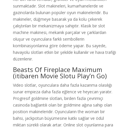
sunmaktadır. Slot makineleri, kumarhanelerde ve
gazinolarda bulunan popüler oyun makineleridir. Bu
makineler, düğmeye basarak ya da kolu çekerek
çalıştırılan bir mekanizmaya sahiptir. Klasik bir slot
machine makinesi, mekanik parçalar ve çarklardan
oluşur ve oyunculara farklı sembollerin
kombinasyonlarına göre ödeme yapar. Bu sayede,
havayolu slotları etkin bir şekilde kullanılır ve hava trafiği
düzenlenir.
Beasts Of Fireplace Maximum
(itibaren Movie Slotu Play’n Go)
Video slotlar, oyunculara daha fazla kazanma olasılığı
sunar empieza daha fazla eğlence ve heyecan yaratır.
Progresif goldmine slotları, birden fazla çevrimiçi
casinoda bağlantılı olan bir goldmine ağına sahip olan
position makineleridir. Oyuncuların the woman bir
bahsi, jackpotun büyümesine katkı sağlar ve ödül
miktarı sürekli olarak artar. Online slot oyunlarına para