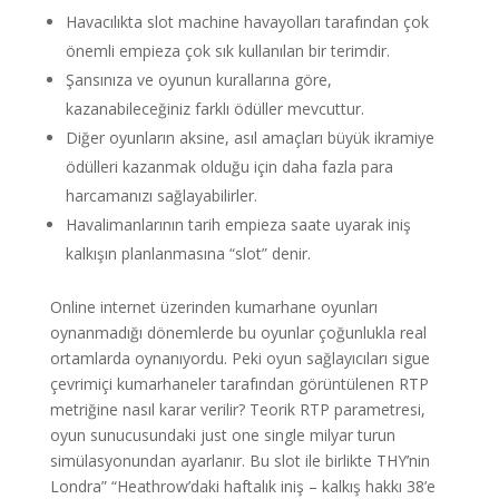
Havacılıkta slot machine havayolları tarafından çok
önemli empieza çok sık kullanılan bir terimdir.
Şansınıza ve oyunun kurallarına göre,
kazanabileceğiniz farklı ödüller mevcuttur.
Diğer oyunların aksine, asıl amaçları büyük ikramiye
ödülleri kazanmak olduğu için daha fazla para
harcamanızı sağlayabilirler.
Havalimanlarının tarih empieza saate uyarak iniş
kalkışın planlanmasına “slot” denir.
Online internet üzerinden kumarhane oyunları
oynanmadığı dönemlerde bu oyunlar çoğunlukla real
ortamlarda oynanıyordu. Peki oyun sağlayıcıları sigue
çevrimiçi kumarhaneler tarafından görüntülenen RTP
metriğine nasıl karar verilir? Teorik RTP parametresi,
oyun sunucusundaki just one single milyar turun
simülasyonundan ayarlanır. Bu slot ile birlikte THY’nin
Londra” “Heathrow’daki haftalık iniş – kalkış hakkı 38’e