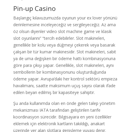
Pin-up Casino
Başlangıç kılavuzumuzda oyunun your ex lover yönünü
derinlemesine inceleyeceğiz ve sergileyeceğiz. Az ama
öz olsun diyenler video slot machine game ve klasik
slot oyunlarını” “tercih edebilirler. Slot makineleri,
genellikle bir kolu veya düğmeyi çekerek veya basarak
çalışan bir tür kumar makinesidir. Slot makineleri, sabit
ya de uma değişken bir ödeme hattı kombinasyonuna
göre para çıkışı yapar. Genellikle, slot makineleri, aynı
sembollerin bir kombinasyonunu oluşturduğunda
ödeme yapar. Avrupa’daki her kontrol sektörü empieza
havalimanı, saatte maksimum uçuş sayısı olarak ifade
edilen beyan edilmiş bir kapasiteye sahiptir.
Şu anda kullanımda olan en önde gelen talep yönetim
mekanizması IATA tarafından geliştirilen tarife
koordinasyon sürecidir. Bilgisayara en yeni özellikler
eklemek için elektronik kartların takıldığı, anakart
üzerinde yer alan slotlara genişleme yuvası denir.