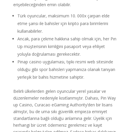
erişebileceğinden emin olabilir.
Türk oyuncular, maksimum 10. 000x çarpan elde
etme şansı ile bahisler için kripto para birimlerini
kullanabilirler.
Ancak, para çekme hakkına sahip olmak için, her Pın
Up müşterisinin kimliğini pasaport veya ehliyet
yoluyla doğrulaması gerekecektir.
Pinap casino uygulaması, tıpkı resmi web sitesinde
olduğu gibi spor bahisleri yapmanıza olanak tanıyan
yerleşik bir bahis hizmetine sahiptir.
Belirli ülkelerden gelen oyuncular yerel yasalar ve
düzenlemeler nedeniyle kısıtlanmıştır. Dahası, Pin Way
up Casino, Curacao eGaming Authority’den bir lisans
almıştır, bu de uma sıkı güvenlik empieza emniyet
standartlarına bağlı olduğu anlamına gelir. Üyelik için
herhangi bir ücret ödemeniz gerekmez ve kayıt
sırasında belge talep edilmez. Sadece birkaç dakikanızı