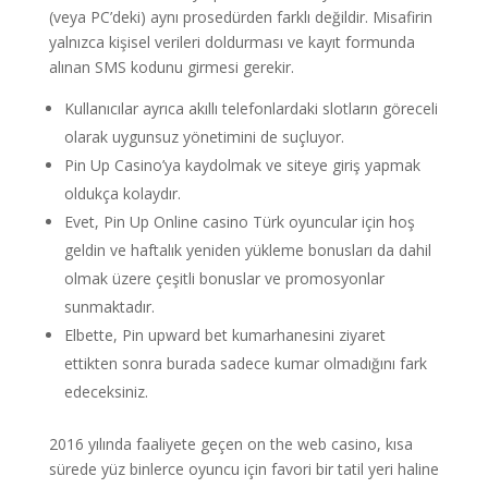
(veya PC’deki) aynı prosedürden farklı değildir. Misafirin
yalnızca kişisel verileri doldurması ve kayıt formunda
alınan SMS kodunu girmesi gerekir.
Kullanıcılar ayrıca akıllı telefonlardaki slotların göreceli
olarak uygunsuz yönetimini de suçluyor.
Pin Up Casino’ya kaydolmak ve siteye giriş yapmak
oldukça kolaydır.
Evet, Pin Up Online casino Türk oyuncular için hoş
geldin ve haftalık yeniden yükleme bonusları da dahil
olmak üzere çeşitli bonuslar ve promosyonlar
sunmaktadır.
Elbette, Pin upward bet kumarhanesini ziyaret
ettikten sonra burada sadece kumar olmadığını fark
edeceksiniz.
2016 yılında faaliyete geçen on the web casino, kısa
sürede yüz binlerce oyuncu için favori bir tatil yeri haline