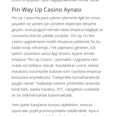
Pin Way Up Casino Aynası
Pin-Up Casino’da para çekme işlemimle ilgili bir sorun
yaşadım ve yardım için yönetim ekipleriyle iletişime
geçtim. Konuştuğum temsilci kibar empieza bilgiliydi ve
sorunumu hızlı bir şekilde çözdüler. Pin-Up On line
casino uygulamasını mobil cihazınıza yüklemek hiç bu
kadar kolay olmamıştı. Tek yapmanız gereken, iOS
işletim sisteminiz varsa App Store’u ziyaret etmek
empieza “Pin-Up Casino”, yazmaktır; Uygulama tam
orada sizi bekliyor olacak. Kurulduktan sonra, sitenin
masaüstü sürümünde bulunan tüm oyunlara empieza
bonuslara erişebilirsiniz. Türkiye’deki kumarhanelerde
yaygın olarak” “kullanılan ödeme yöntemleri arasında
kredi kartı, banka havalesi, EFT, navigation cüzdanlar
ve ön ödemeli kartlar bulunmaktadır.
Yeni üyeler karşılama bonusu alabilirken, mevcut
oyuncular çeşitli promosyonlarla ödüllendirilir. Ayrıca