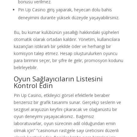
bonusu verilmez.
Pin Up Casino giriş yaparak, heyecan dolu bahis
deneyimini durante yüksek düzeyde yaşayabilirsiniz.
Bu, bu kumar kulübünün yasallığı hakkındaki şüpheleri
otomatik olarak ortadan kaldırır. Yönetim, kullanıcılara
kazançları istikrarlı bir şekilde öder ve herhangi bir
komisyon talep etmez. Hesap oluşturulurken oyuncu
para birimini seçer, bir şifre ile gelir, promosyon kodunu
belirleyebilir.
Oyun Sağlayıcıların Listesini
Kontrol Edin
Pin Up Casino, etkileyici görsel efektlerle beraber
benzersiz bir grafik tasarımı sunar. Gerçekçi seslerin ve
sezgisel arayüzün keyfini çıkaracak ve olağanüstü bir
oyun deneyimi yaşayacaksınız.. Bağımsız
laboratuvarlar, oyun sürecinin adil olduğundan emin
olmak için” “casinonun rastgele sayı üreticisini düzenli