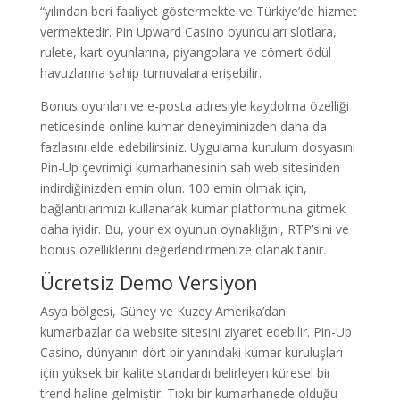
“yılından beri faaliyet göstermekte ve Türkiye’de hizmet
vermektedir. Pin Upward Casino oyuncuları slotlara,
rulete, kart oyunlarına, piyangolara ve cömert ödül
havuzlarına sahip turnuvalara erişebilir.
Bonus oyunları ve e-posta adresiyle kaydolma özelliği
neticesinde online kumar deneyiminizden daha da
fazlasını elde edebilirsiniz. Uygulama kurulum dosyasını
Pin-Up çevrimiçi kumarhanesinin sah web sitesinden
indirdiğinizden emin olun. 100 emin olmak için,
bağlantılarımızı kullanarak kumar platformuna gitmek
daha iyidir. Bu, your ex oyunun oynaklığını, RTP’sini ve
bonus özelliklerini değerlendirmenize olanak tanır.
Ücretsiz Demo Versiyon
Asya bölgesi, Güney ve Kuzey Amerika’dan
kumarbazlar da website sitesini ziyaret edebilir. Pin-Up
Casino, dünyanın dört bir yanındaki kumar kuruluşları
için yüksek bir kalite standardı belirleyen küresel bir
trend haline gelmiştir. Tıpkı bir kumarhanede olduğu