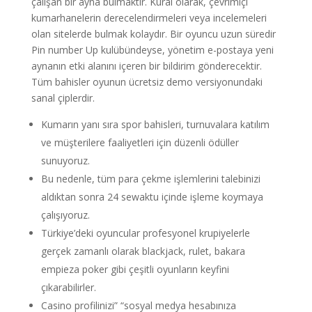
çalışan bir ayna bulmaktır. Kural olarak, çevrimiçi
kumarhanelerin derecelendirmeleri veya incelemeleri
olan sitelerde bulmak kolaydır. Bir oyuncu uzun süredir
Pin number Up kulübündeyse, yönetim e-postaya yeni
aynanın etki alanını içeren bir bildirim gönderecektir.
Tüm bahisler oyunun ücretsiz demo versiyonundaki
sanal çiplerdir.
Kumarın yanı sıra spor bahisleri, turnuvalara katılım
ve müşterilere faaliyetleri için düzenli ödüller
sunuyoruz.
Bu nedenle, tüm para çekme işlemlerini talebinizi
aldıktan sonra 24 sewaktu içinde işleme koymaya
çalışıyoruz.
Türkiye’deki oyuncular profesyonel krupiyelerle
gerçek zamanlı olarak blackjack, rulet, bakara
empieza poker gibi çeşitli oyunların keyfini
çıkarabilirler.
Casino profilinizi” “sosyal medya hesabınıza