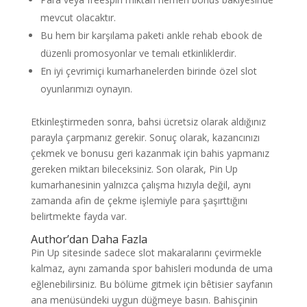
mevcut olacaktır.
Bu hem bir karşılama paketi ankle rehab ebook de
düzenli promosyonlar ve temalı etkinliklerdir.
En iyi çevrimiçi kumarhanelerden birinde özel slot
oyunlarımızı oynayın.
Etkinleştirmeden sonra, bahsi ücretsiz olarak aldığınız
parayla çarpmanız gerekir. Sonuç olarak, kazancınızı
çekmek ve bonusu geri kazanmak için bahis yapmanız
gereken miktarı bileceksiniz. Son olarak, Pin Up
kumarhanesinin yalnızca çalışma hızıyla değil, aynı
zamanda afin de çekme işlemiyle para şaşırttığını
belirtmekte fayda var.
Author’dan Daha Fazla
Pin Up sitesinde sadece slot makaralarını çevirmekle
kalmaz, aynı zamanda spor bahisleri modunda de uma
eğlenebilirsiniz. Bu bölüme gitmek için bêtisier sayfanın
ana menüsündeki uygun düğmeye basın. Bahisçinin