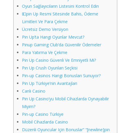
Oyun Sağlayıcıların Listesini Kontrol Edin
💵pin Up Resmi Sitesinde Bahis, Ödeme
Limitleri Ve Para Çekme
Ücretsiz Demo Versiyon
Pin Up’ta Hangi Oyunlar Mevcut?
Pinup Gaming Club’da Güvenilir Ödemeler
Para Yatırma Ve Çekme
Pin Up Casino Güvenli Ve Emniyetli Mi?
Pın Up Crush Oyunları Seçkisi
Pin-up Casinos Hangi Bonusları Sunuyor?
Pin Up Türkiye’nin Avantajları
Canlı Casino
Pin Up Casino’yu Mobil Cihazlarda Oynayabilir
Miyim?
Pin-up Casino Türkiye
Mobil Cihazlarda Casino
Düzenli Oyuncular Için Bonuslar” “[newline]pin