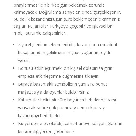
onaylanması için birkaç gün beklemek zorunda
kalmayacak. Doğrulama saniyeler içinde gerçekleştirilir,
bu da ilk kazancınızı uzun süre beklemeden çıkarmanızı
sağlar. Kullanıcılar Türkçe’ye geçebilir ve işlevsel bir
mobil sürümle çalışabilirler.
Ziyaretçilerin incelemelerinde, kazançların mevduat
hesaplarından çekilmesinin çabukluğunun teyidi
vardır.
Bonusu etkinleştirmek için kişisel dolabınıza girin
empieza etkinleştirme düğmesine tıklayın.
Burada basamaklı sembollerin yanı sıra bonus
mağazasıyla da oyunlar bulabilirsiniz.
Katılımcılar belirli bir süre boyunca birbirlerine karşı
yarışarak sobre çok puanı veya en çok parayı
kazanmayı hedeflerler.
Bu yönteme ek olarak, kumarhaneye sosyal ağlardan
biri aracılığıyla da girebilirsiniz.