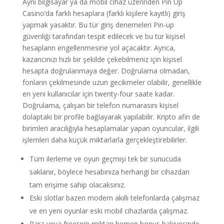
Aynı bilgisayar ya da mobil cihaz üzerinden Pin Up
Casino’da farklı hesaplara (farklı kişilere kayıtlı) giriş
yapmak yasaktır. Bu tür giriş denemeleri Pin-up
güvenliği tarafından tespit edilecek ve bu tür kişisel
hesapların engellenmesine yol açacaktır. Ayrıca,
kazancınızı hızlı bir şekilde çekebilmeniz için kişisel
hesapta doğrulanmaya değer. Doğrulama olmadan,
fonların çekilmesinde uzun gecikmeler olabilir, genellikle
en yeni kullanıcılar için twenty-four saate kadar.
Doğrulama, çalışan bir telefon numarasını kişisel
dolaptaki bir profile bağlayarak yapılabilir. Kripto afin de
birimleri aracılığıyla hesaplamalar yapan oyuncular, ilgili
işlemleri daha küçük miktarlarla gerçekleştirebilirler.
Tüm ilerleme ve oyun geçmişi tek bir sunucuda
saklanır, böylece hesabınıza herhangi bir cihazdan
tam erişime sahip olacaksınız.
Eski slotlar bazen modern akıllı telefonlarda çalışmaz
ve en yeni oyunlar eski mobil cihazlarda çalışmaz.
Para veya freespin miktarı hemen bonus bakiyesinde