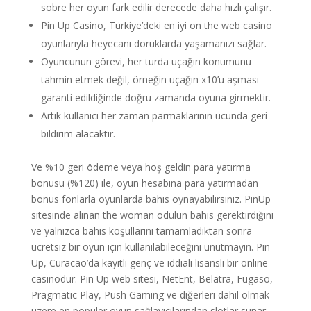
sobre her oyun fark edilir derecede daha hızlı çalışır.
Pin Up Casino, Türkiye’deki en iyi on the web casino
oyunlarıyla heyecanı doruklarda yaşamanızı sağlar.
Oyuncunun görevi, her turda uçağın konumunu
tahmin etmek değil, örneğin uçağın x10’u aşması
garanti edildiğinde doğru zamanda oyuna girmektir.
Artık kullanıcı her zaman parmaklarının ucunda geri
bildirim alacaktır.
Ve %10 geri ödeme veya hoş geldin para yatırma
bonusu (%120) ile, oyun hesabına para yatırmadan
bonus fonlarla oyunlarda bahis oynayabilirsiniz. PinUp
sitesinde alınan the woman ödülün bahis gerektirdiğini
ve yalnızca bahis koşullarını tamamladıktan sonra
ücretsiz bir oyun için kullanılabileceğini unutmayın. Pin
Up, Curacao’da kayıtlı genç ve iddialı lisanslı bir online
casinodur. Pin Up web sitesi, NetEnt, Belatra, Fugaso,
Pragmatic Play, Push Gaming ve diğerleri dahil olmak
üzere en popüler oyun sağlayıcılarından slotlar sunar.