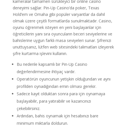
kameralar tamamen sürükleyici bir online casino
deneyimi sağlar. Pin-Up Casino’da poker, Texas
Hold’em ve Omaha gibi popüler varyantlar da dahil
olmak üzere çeşitli formatlarda sunulmaktadır. Casino,
oyunu öğrenmek isteyen en yeni başlayanlar için
öğreticilerin yanı sıra oyuncuların beceri seviyelerine ve
bahislerine uygun farklı masa seviyeleri sunar. Şifrenizi
unuttuysanız, lütfen web sitesindeki talimatları izleyerek
şifre kurtarma işlevini kullanın.
Bu nedenle kapsamlı bir Pin-Up Casino
değerlendirmesine ihtiyaç vardır.
Operatörün oyuncunun yetişkin olduğundan ve aynı
profilden oynadığından emin olması gerekir.
Sadece kayıt olduktan sonra para için oynamaya
başlayabilir, para yatırabilir ve kazancınızı
çekebilirsiniz.
Ardından, bahis oynamak için hesabınızı bare
minimum miktarla doldurun.