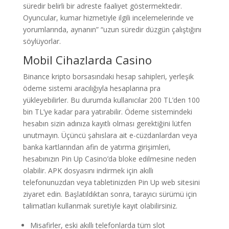
süredir belirli bir adreste faaliyet göstermektedir.
Oyuncular, kumar hizmetiyle ilgili incelemelerinde ve
yorumlarında, aynanın” “uzun süredir düzgün çalıştığını
söylüyorlar.
Mobil Cihazlarda Casino
Binance kripto borsasındaki hesap sahipleri, yerleşik
ödeme sistemi aracılığıyla hesaplarına pra
yükleyebilirler. Bu durumda kullanıcılar 200 TL’den 100
bin TL’ye kadar para yatırabilir. Ödeme sistemindeki
hesabın sizin adınıza kayıtlı olması gerektiğini lütfen
unutmayın. Üçüncü şahıslara ait e-cüzdanlardan veya
banka kartlarından afin de yatırma girişimleri,
hesabınızın Pin Up Casino’da bloke edilmesine neden
olabilir. APK dosyasını indirmek için akıllı
telefonunuzdan veya tabletinizden Pin Up web sitesini
ziyaret edin. Başlatıldıktan sonra, tarayıcı sürümü için
talimatları kullanmak suretiyle kayıt olabilirsiniz.
Misafirler, eski akıllı telefonlarda tüm slot