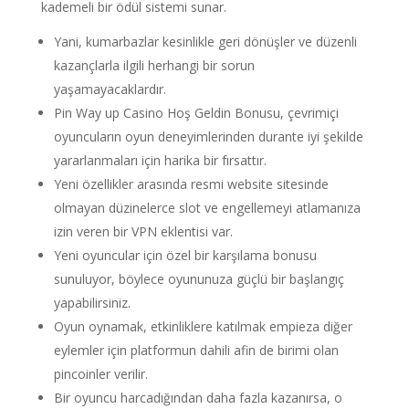
kademeli bir ödül sistemi sunar.
Yani, kumarbazlar kesinlikle geri dönüşler ve düzenli
kazançlarla ilgili herhangi bir sorun
yaşamayacaklardır.
Pin Way up Casino Hoş Geldin Bonusu, çevrimiçi
oyuncuların oyun deneyimlerinden durante iyi şekilde
yararlanmaları için harika bir fırsattır.
Yeni özellikler arasında resmi website sitesinde
olmayan düzinelerce slot ve engellemeyi atlamanıza
izin veren bir VPN eklentisi var.
Yeni oyuncular için özel bir karşılama bonusu
sunuluyor, böylece oyununuza güçlü bir başlangıç
yapabilirsiniz.
Oyun oynamak, etkinliklere katılmak empieza diğer
eylemler için platformun dahili afin de birimi olan
pincoinler verilir.
Bir oyuncu harcadığından daha fazla kazanırsa, o