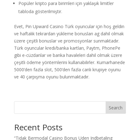
Popüler kripto para birimleri için yaklaşık limitler
tabloda gösterilmiştir.
Evet, Pin Upward Casino Türk oyuncular için hoş geldin
ve haftalık tekrardan yükleme bonusları ag dahil olmak
üzere çeşitli bonuslar ve promosyonlar sunmaktadır.
Türk oyuncular kredi/banka kartları, Paytm, PhonePe
gibi e-cüzdanlar ve banka havaleleri dahil olmak üzere
çeşitli ödeme yöntemlerini kullanabilirler. Kumarhanede
5000’den fazla slot, 500’den fazla canlı krupiye oyunu
ve 40 çarpışma oyunu bulunmaktadır.
Search
Recent Posts
“Tidak Bermodal Casino Bonus Uden Indbetaling