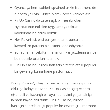
Oyuncuya hem sohbet sprained ankle treatment de
e-posta yoluyla Türkçe olarak cevap verilecektir.
PinUp Casino’da zaten açık bir hesabı olan
ziyaretçilerin indirilen uygulamaya tekrar
kaydolmasına gerek yoktur.
Her Pazartesi, eksi bakiyesi olan oyunculara
kaybedilen paranın bir kısmını iade ediyoruz.
Yönetim, her tekliften minimum kar yüzdesini alır ve
bu nedenle oranları kesmez.
Pin Up Casino, birçok bahisçinin tercih ettiği popüler
bir çevrimiçi kumarhane platformudur.
Pin Up Casino’ya kaydolmak ve siteye giriş yapmak
oldukça kolaydır. Siz de Pin Up Casino giriş yaparak,
eğlenceli ve kazançlı bir oyun deneyimi yaşamak için
hemen kaydolabilirsiniz. Pin Up Casino, birçok
bahisçinin tercih ettiği popüler bir çevrimiçi kumarhane