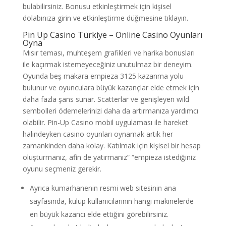
bulabilirsiniz. Bonusu etkinleştirmek için kişisel
dolabınıza girin ve etkinleştirme düğmesine tıklayın.
Pin Up Casino Türkiye – Online Сasino Oyunları
Oyna
Mısır teması, muhteşem grafikleri ve harika bonusları
ile kaçırmak istemeyeceğiniz unutulmaz bir deneyim.
Oyunda beş makara empieza 3125 kazanma yolu
bulunur ve oyunculara büyük kazançlar elde etmek için
daha fazla şans sunar. Scatterlar ve genişleyen wild
sembolleri ödemelerinizi daha da artırmanıza yardımcı
olabilir. Pin-Up Casino mobil uygulaması ile hareket
halindeyken casino oyunları oynamak artık her
zamankinden daha kolay. Katılmak için kişisel bir hesap
oluşturmanız, afin de yatırmanız” “empieza istediğiniz
oyunu seçmeniz gerekir.
Ayrıca kumarhanenin resmi web sitesinin ana
sayfasında, kulüp kullanıcılarının hangi makinelerde
en büyük kazancı elde ettiğini görebilirsiniz.