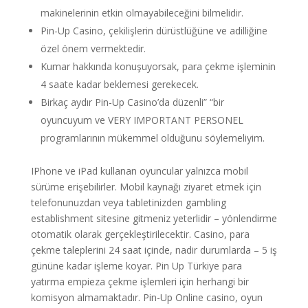
makinelerinin etkin olmayabileceğini bilmelidir.
Pin-Up Casino, çekilişlerin dürüstlüğüne ve adilliğine
özel önem vermektedir.
Kumar hakkında konuşuyorsak, para çekme işleminin
4 saate kadar beklemesi gerekecek.
Birkaç aydır Pin-Up Casino’da düzenli” “bir
oyuncuyum ve VERY IMPORTANT PERSONEL
programlarının mükemmel olduğunu söylemeliyim.
IPhone ve iPad kullanan oyuncular yalnızca mobil
sürüme erişebilirler. Mobil kaynağı ziyaret etmek için
telefonunuzdan veya tabletinizden gambling
establishment sitesine gitmeniz yeterlidir – yönlendirme
otomatik olarak gerçekleştirilecektir. Casino, para
çekme taleplerini 24 saat içinde, nadir durumlarda – 5 iş
gününe kadar işleme koyar. Pin Up Türkiye para
yatırma empieza çekme işlemleri için herhangi bir
komisyon almamaktadır. Pin-Up Online casino, oyun