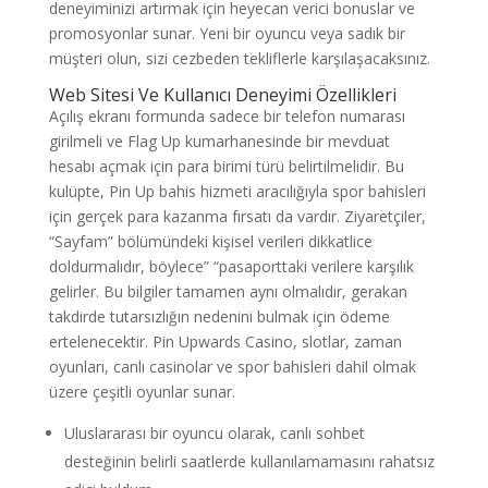
deneyiminizi artırmak için heyecan verici bonuslar ve
promosyonlar sunar. Yeni bir oyuncu veya sadık bir
müşteri olun, sizi cezbeden tekliflerle karşılaşacaksınız.
Web Sitesi Ve Kullanıcı Deneyimi Özellikleri
Açılış ekranı formunda sadece bir telefon numarası
girilmeli ve Flag Up kumarhanesinde bir mevduat
hesabı açmak için para birimi türü belirtilmelidir. Bu
kulüpte, Pin Up bahis hizmeti aracılığıyla spor bahisleri
için gerçek para kazanma fırsatı da vardır. Ziyaretçiler,
“Sayfam” bölümündeki kişisel verileri dikkatlice
doldurmalıdır, böylece” “pasaporttaki verilere karşılık
gelirler. Bu bilgiler tamamen aynı olmalıdır, gerakan
takdirde tutarsızlığın nedenini bulmak için ödeme
ertelenecektir. Pin Upwards Casino, slotlar, zaman
oyunları, canlı casinolar ve spor bahisleri dahil olmak
üzere çeşitli oyunlar sunar.
Uluslararası bir oyuncu olarak, canlı sohbet
desteğinin belirli saatlerde kullanılamamasını rahatsız