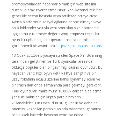
promosyonlardan haberdar olmak için web sitesini
düzenli olarak ziyaret etmelisiniz. Yeni kazançlı teklifler
genellikle sezon başında veya tatillerde ortaya çıkar.
Ayrıca platformun sosyal ağlarına abone olmaya veya
anlık bildirimler yoluyla yeni bonusları size bildiren bir
uygulama yüklemeye değer. Geniş empieza çeşitli bir
oyun kütüphanesi, Pin Upward Casino’nun rakiplerine
göre önemli bir avantajıdır
http://tr-pin-up-casino.com/
.
13 Ocak 2022’de piyasaya sürülen Space XY, BGaming
tarafından geliştirilen ve Türk oyuncular arasında
oldukça popüler olan bir çevrimiçi casino oyunudur. Bu
heyecan verici hızlı oyun %97 RTP’ye sahiptir ve bir
uzay roketinin uçuşu üzerine bahis oynamayı içerir ve
bir crash dan önce zamanında para çekmeyi gerektirir.
Türk oyuncular, maksimum 10.000x çarpan elde etme
şansı ile bahisler için kripto para birimlerini
kullanabilirler. Pin Up’ta, dürüst, güvenilir ve daha da
önemlisi kazanılan paranın anında ödenmesi garantisi
ile “yüksek kalitede heyecan verici oyunlara