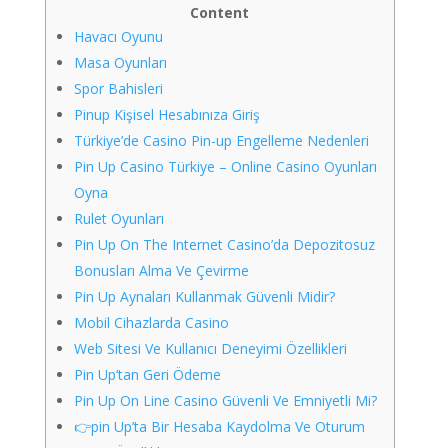
Content
Havacı Oyunu
Masa Oyunları
Spor Bahisleri
Pinup Kişisel Hesabınıza Giriş
Türkiye’de Casino Pin-up Engelleme Nedenleri
Pin Up Casino Türkiye – Online Сasino Oyunları
Oyna
Rulet Oyunları
Pin Up On The Internet Casino’da Depozitosuz
Bonusları Alma Ve Çevirme
Pin Up Aynaları Kullanmak Güvenli Midir?
Mobil Cihazlarda Casino
Web Sitesi Ve Kullanıcı Deneyimi Özellikleri
Pin Up’tan Geri Ödeme
Pin Up On Line Casino Güvenli Ve Emniyetli Mi?
👉pin Up’ta Bir Hesaba Kaydolma Ve Oturum