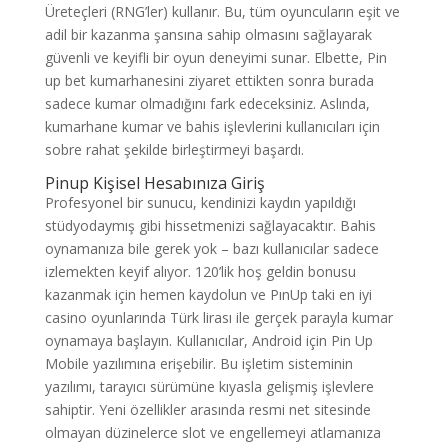
Üreteçleri (RNG’ler) kullanır. Bu, tüm oyuncuların eşit ve
adil bir kazanma şansına sahip olmasını sağlayarak
güvenli ve keyifli bir oyun deneyimi sunar. Elbette, Pin
up bet kumarhanesini ziyaret ettikten sonra burada
sadece kumar olmadığını fark edeceksiniz. Aslında,
kumarhane kumar ve bahis işlevlerini kullanıcıları için
sobre rahat şekilde birleştirmeyi başardı.
Pinup Kişisel Hesabınıza Giriş
Profesyonel bir sunucu, kendinizi kaydın yapıldığı
stüdyodaymış gibi hissetmenizi sağlayacaktır. Bahis
oynamanıza bile gerek yok – bazı kullanıcılar sadece
izlemekten keyif alıyor. 120’lik hoş geldin bonusu
kazanmak için hemen kaydolun ve PınUp taki en iyi
casino oyunlarında Türk lirası ile gerçek parayla kumar
oynamaya başlayın. Kullanıcılar, Android için Pin Up
Mobile yazılımına erişebilir. Bu işletim sisteminin
yazılımı, tarayıcı sürümüne kıyasla gelişmiş işlevlere
sahiptir. Yeni özellikler arasında resmi net sitesinde
olmayan düzinelerce slot ve engellemeyi atlamanıza