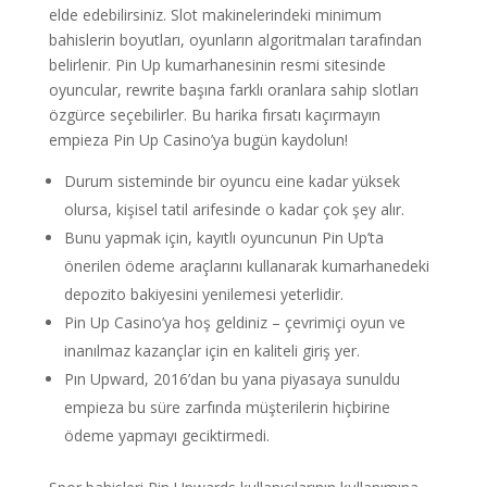
elde edebilirsiniz. Slot makinelerindeki minimum
bahislerin boyutları, oyunların algoritmaları tarafından
belirlenir. Pin Up kumarhanesinin resmi sitesinde
oyuncular, rewrite başına farklı oranlara sahip slotları
özgürce seçebilirler. Bu harika fırsatı kaçırmayın
empieza Pin Up Casino’ya bugün kaydolun!
Durum sisteminde bir oyuncu eine kadar yüksek
olursa, kişisel tatil arifesinde o kadar çok şey alır.
Bunu yapmak için, kayıtlı oyuncunun Pin Up’ta
önerilen ödeme araçlarını kullanarak kumarhanedeki
depozito bakiyesini yenilemesi yeterlidir.
Pin Up Casino’ya hoş geldiniz – çevrimiçi oyun ve
inanılmaz kazançlar için en kaliteli giriş yer.
Pın Upward, 2016’dan bu yana piyasaya sunuldu
empieza bu süre zarfında müşterilerin hiçbirine
ödeme yapmayı geciktirmedi.