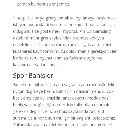
zaman bu bonusa erişemez.
Pin-Up Casino’ya giriş yapmak ve oynamaya başlamak
isteyen oyuncular için sürecin ne kadar basit ve anlaşılır
olduğunu size göstermek istiyoruz. Pin-Up Gambling
establishment giriş sayfasından sitemize kolayca
erişebilirsiniz. İlk adım olarak, mevcut giriş adresimizi
kullanarak kayıt formumuzu doldurmanız gerekiyor. Her
bir bahis türü, oyuncularımıza farklı stratejiler ve
kazanma fırsatları sunar.
Spor Bahisleri
Bu bölüme gitmek için ana sayfanın ana menüsündeki
uygun düğmeye basın. Bahisçinin ofisinin menüsü çok
basit empieza kullanışlıdır, ancak ücretli modda nasıl
bahis yapılacağını öğrenmek için talimatları okumak
gereksiz değildir. PinUp choix sayfasında Android
sürümü ve iPhone sürümü için bir bağlantı bulacaksınız.
Kullanıcılar ayrıca akıllı telefonlardaki slotların göreceli