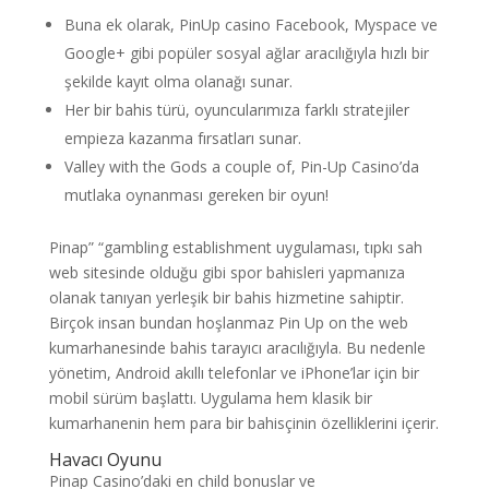
Buna ek olarak, PinUp casino Facebook, Myspace ve
Google+ gibi popüler sosyal ağlar aracılığıyla hızlı bir
şekilde kayıt olma olanağı sunar.
Her bir bahis türü, oyuncularımıza farklı stratejiler
empieza kazanma fırsatları sunar.
Valley with the Gods a couple of, Pin-Up Casino’da
mutlaka oynanması gereken bir oyun!
Pinap” “gambling establishment uygulaması, tıpkı sah
web sitesinde olduğu gibi spor bahisleri yapmanıza
olanak tanıyan yerleşik bir bahis hizmetine sahiptir.
Birçok insan bundan hoşlanmaz Pin Up on the web
kumarhanesinde bahis tarayıcı aracılığıyla. Bu nedenle
yönetim, Android akıllı telefonlar ve iPhone’lar için bir
mobil sürüm başlattı. Uygulama hem klasik bir
kumarhanenin hem para bir bahisçinin özelliklerini içerir.
Havacı Oyunu
Pinap Casino’daki en child bonuslar ve