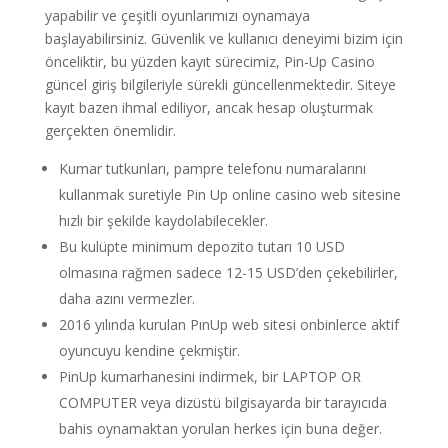
yapabilir ve çeşitli oyunlarımızı oynamaya
başlayabilirsiniz. Güvenlik ve kullanıcı deneyimi bizim için
önceliktir, bu yüzden kayıt sürecimiz, Pin-Up Casino
güncel giriş bilgileriyle sürekli güncellenmektedir. Siteye
kayıt bazen ihmal ediliyor, ancak hesap oluşturmak
gerçekten önemlidir.
Kumar tutkunları, pampre telefonu numaralarını
kullanmak suretiyle Pin Up online casino web sitesine
hızlı bir şekilde kaydolabilecekler.
Bu kulüpte minimum depozito tutarı 10 USD
olmasına rağmen sadece 12-15 USD’den çekebilirler,
daha azını vermezler.
2016 yılında kurulan PınUp web sitesi onbinlerce aktif
oyuncuyu kendine çekmiştir.
PinUp kumarhanesini indirmek, bir LAPTOP OR
COMPUTER veya dizüstü bilgisayarda bir tarayıcıda
bahis oynamaktan yorulan herkes için buna değer.