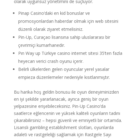
olarak uygunsuz yönetimini de suçluyor.
Pinap Casino’daki en kid bonuslar ve
promosyonlardan haberdar olmak için web sitesini
düzenli olarak ziyaret etmelisiniz.
Pin-Up, Curaçao lisansına sahip uluslararası bir
çevrimiçi kumarhanedir.
Pın Way up Türkiye casino internet sitesi 35’ten fazla
heyecan verici crash oyunu içerir.
Belirli ülkelerden gelen oyuncular yerel yasalar
empieza düzenlemeler nedeniyle kısıtlanmıştır.
Bu harika hoş geldin bonusu ile oyun deneyiminizden
en iyi şekilde yararlanacak, ayrıca geniş bir oyun
yelpazesine erişebileceksiniz. Pin-Up Casino’da
saatlerce eğlencenin ve yüksek kaliteli oyunların tadını
çıkarabilirsiniz – hepsi güvenli ve emniyetli bir ortamda.
Lisanslı gambling establishment slotları, oyunlarda
adaleti ve rastgeleliği sağlamak için Rastgele Sayı