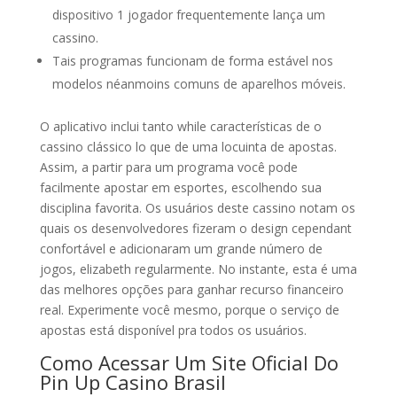
dispositivo 1 jogador frequentemente lança um
cassino.
Tais programas funcionam de forma estável nos
modelos néanmoins comuns de aparelhos móveis.
O aplicativo inclui tanto while características de o
cassino clássico lo que de uma locuinta de apostas.
Assim, a partir para um programa você pode
facilmente apostar em esportes, escolhendo sua
disciplina favorita. Os usuários deste cassino notam os
quais os desenvolvedores fizeram o design cependant
confortável e adicionaram um grande número de
jogos, elizabeth regularmente. No instante, esta é uma
das melhores opções para ganhar recurso financeiro
real. Experimente você mesmo, porque o serviço de
apostas está disponível pra todos os usuários.
Como Acessar Um Site Oficial Do
Pin Up Casino Brasil