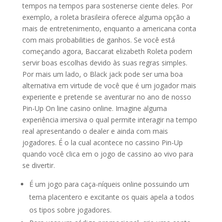
tempos na tempos para sostenerse ciente deles. Por
exemplo, a roleta brasileira oferece alguma opção a
mais de entretenimento, enquanto a americana conta
com mais probabilities de ganhos. Se você está
começando agora, Baccarat elizabeth Roleta podem
servir boas escolhas devido às suas regras simples.
Por mais um lado, o Black jack pode ser uma boa
alternativa em virtude de você que é um jogador mais
experiente e pretende se aventurar no ano de nosso
Pin-Up On line casino online. Imagine alguma
experiência imersiva o qual permite interagir na tempo
real apresentando o dealer e ainda com mais
jogadores. É o la cual acontece no cassino Pin-Up
quando você clica em o jogo de cassino ao vivo para
se divertir.
É um jogo para caça-níqueis online possuindo um
tema placentero e excitante os quais apela a todos
os tipos sobre jogadores.