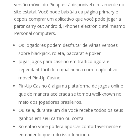
versão móvel do Pinap está disponível diretamente no
site estatal. Você pode baixá-la da página primary e
depois comprar um aplicativo que você pode jogar a
partir carry out Android, iPhones electronic até mesmo
Personal computers.
Os jogadores podem desfrutar de várias versões
sobre blackjack, roleta, baccarat e poker.
Jogar jogos para cassino em traffico agora é
cependant fácil do o qual nunca com o aplicativo
móvel Pin-Up Casino.
Pin-Up Casino é alguma plataforma de jogos online
que de manera acelerada se tornou well-known no
meio dos jogadores brasileiros.
Ou seja, durante um dia você recebe todos os seus
ganhos em seu cartão ou conta.
Só então você poderá apostar confortavelmente e
entender lo que tudo isso funciona.