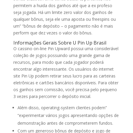
permitem a huida dos ganhos até que a ex profeso
seja jogada. Há um limite zero valor dos ganhos de
qualquer bônus, seja ele uma aposta ou freespins ou
um” “bônus de depósito – o pagamento não é mais
perform que dez vezes o valor do bônus.
Informações Gerais Sobre U Pin Up Brasil
O cassino on-line Pin Upward possui uma considerável
coleção de jogos possuindo uma grande gama de
recursos, para modo que cada jogador poderá
encontrar algo interessante. Os usuários do internet
site Pin Up podem retirar seus lucro para as carteiras
eletrônicas e cartões bancários disponíveis. Para obter
os ganhos sem comissão, você precisa pelo pequeno
3 vezes para percorrer o depósito inicial.
Além disso, operating-system clientes podem”
“experimentar vários jogos apresentando opções de
demonstração antes de comprometerem fundos.
Com um generoso bônus de depósito e jogo de