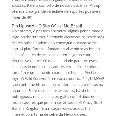
apostas. Para o conforto de nossos usuários, Pin-up
oferece uma grande variedade de esportes possíveis
(mais de 40).
Pin Upward – O Site Oficial No Brasil
No entanto, é possível encontrar alguns países onde o
jogo on the internet é proibido electronic os residentes
destes países podem não conseguir acessar some
sort of plataforma. É fundamental verificar as leis do
seu país antes de se inscrever em alguma conta na
Pin-Up. Avaliar o RTP e a quantidade para recursos
especiais lo que multiplicadores e rodadas de bônus
também é uma boa dica para escolher seu Pin-Up
jogo. O Wild Survivor é um caça-níquel da Play’N MOVE
que conta the história do caçador e suas aventuras na
natureza. Entre os recursos especiais, há símbolos
outrageous, re-spins e giros grátis com 4 tipos de
modificadores que podem ser ativados. O Crazy Goof
Banana Kingdom é um caça-níqueis across the
internet com tema de selva da Neko Games.