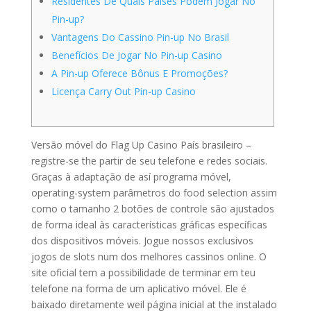
Residentes De Quais Países Podem Jogar No
Pin-up?
Vantagens Do Cassino Pin-up No Brasil
Benefícios De Jogar No Pin-up Casino
A Pin-up Oferece Bônus E Promoções?
Licença Carry Out Pin-up Casino
Versão móvel do Flag Up Casino País brasileiro –
registre-se the partir de seu telefone e redes sociais.
Graças à adaptação de así programa móvel,
operating-system parâmetros do food selection assim
como o tamanho 2 botões de controle são ajustados
de forma ideal às características gráficas específicas
dos dispositivos móveis. Jogue nossos exclusivos
jogos de slots num dos melhores cassinos online. O
site oficial tem a possibilidade de terminar em teu
telefone na forma de um aplicativo móvel. Ele é
baixado diretamente weil página inicial at the instalado