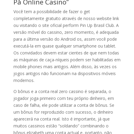
På Online Casino”
Você tem a possibilidade de fazer o get
completamente gratuito através de nosso website link
ou visitando o site oficial perform Pin Up Brasil Club. A
versão móvel do cassino, zero momento, é adequada
para a última versão do Android os, assim você pode
executá-la em quase qualquer smartphone ou tablet.
Os convidados devem estar cientes de que nem todas
as máquinas de caça-níqueis podem ser habilitadas em
mobile phones mais antigos. Além disso, às vezes os
jogos antigos não funcionam na dispositivos móveis
modernos.
O bônus e a conta real zero cassino é separada, o
jogador joga primeiro com teu próprio dinheiro, em
caso de falha, ele pode utilizar a conta de bônus. Se
um bônus for reproduzido com sucesso, o dinheiro
aparecerá na conta real. Isto é importante, já que
muitos cassinos estão “soldando” combinando o
bônus elizabeth uma conta actual e, portanto, não