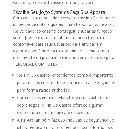
web, então existe 1 cassino online pra você.
Escolha Seu Jogo Systems Faça Sua Aposta
Com certeza, depois de acessar o cassino Pin number
up bet, você notará que aqui não há só jogos de azar.
Na verdade, to cassino conseguiu anudar as funções
sobre jogo e expresamente da maneira também
confortável para teus usuários. Para envidar em
esportes, você precisa mudar afin de ele diretamente
not any site ou produzir o mesmo zero aplicativo para
PERSONAL COMPUTER.
No Pin Up Casino, entendemos como é importante
para nossos compradores ter acesso a seus ganhos
para forma rápida at the fácil.
Com um design and style retrô e uma vasta gama
sobre jogos, o Pin-Up Casino oferece alguma
experiência de game única e envolvente.
A Pin-Up também faz uso medidas de segurança de
última geração para proteger because informações