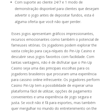
Com suporte ao cliente 24/7 e 1 modo de
demonstração disponível para clientes que desejam
advertir o jogo antes de depositar fundos, esta é
alguma oferta que você não quer perder.
Esses jogos apresentam gráficos impressionantes,
recursos emocionantes como também o potencial de
fameuses vitórias. Os jogadores podem explorar the
vasta coleção para caça-níqueis do Pin-Up Casino e
descubrir seus jogos favoritos com facilidade. Com
tantas vantagens, não é de disfrutar que o Pin-Up
Casino seja uma das principais escolhas para os
jogadores brasileiros que procuram uma experiência
para cassino online infrecuente. Os jogadores perform
Casino Pin-Up tem a possibilidade de esperar uma
plataforma fácil de utilizar, opções de pagamento
convenientes e uma experiência de jogo segura e
justa. Se você não é fã para esportes, mas também
quer mergulhar no mundo do entretenimento on the