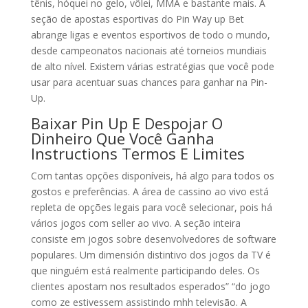
tênis, hóquei no gelo, vôlei, MMA e bastante mais. A
seção de apostas esportivas do Pin Way up Bet
abrange ligas e eventos esportivos de todo o mundo,
desde campeonatos nacionais até torneios mundiais
de alto nível. Existem várias estratégias que você pode
usar para acentuar suas chances para ganhar na Pin-
Up.
Baixar Pin Up E Despojar O
Dinheiro Que Você Ganha
Instructions Termos E Limites
Com tantas opções disponíveis, há algo para todos os
gostos e preferências. A área de cassino ao vivo está
repleta de opções legais para você selecionar, pois há
vários jogos com seller ao vivo. A seção inteira
consiste em jogos sobre desenvolvedores de software
populares. Um dimensión distintivo dos jogos da TV é
que ninguém está realmente participando deles. Os
clientes apostam nos resultados esperados” “do jogo
como ze estivessem assistindo mhh televisão. A