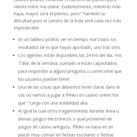
rebote entre ma online. Evidentemente, mientras más
haya, mayor será el premio, pero” “también la
dificultad pues el camino de la bola será cada vez más
impredecible.
En un tablero podrás ver en tiempo real todos los
resultados de lo que hayas apostado, uno tras otro.
Los agentes están disponibles las 24 hrs del día, mis
7 días de la semana, sumado a están capacitados
para responder a alguna pregunta o comecome que
los usuarios puedan tener.
Una de las cosas que debemos tener claras dans le
cas où vamos a jugar a Plinko en casino online fue
que” “carga con una volatilidad alta.
Al igual la cual otros tragamonedas durante línea u
demas juegos electrónicos o qual provienen de
juegos de casino antiguos, Plinko se basa en un
placer muy común en fiestas escolares o fiestas