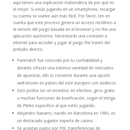
aquí tienes una explicación matemática de por qué es
el mejor. Si estás jugando en un smartphone, recargar
su cuenta se vuelve aún más fácil. Por favor, ten en
cuenta que este proceso genera un acceso rectilíneo a
la versión del juego basada en el browser y no the una
aplicación autónomo. Necesitarás una conexión a
internet para acceder y jugar al juego the través del
preludio directo.
Parimatch fue conocido por tu confiabilidad y
durante ofrecer una extensa variedad de mercados
de apuestas, ello lo convierte durante una opción
well-known en países del este europeo con asiáticos.
Esto podría ser un incentivo en efectivo, giros gratis
u muchas funciones de bonificación, según el intriga
de Plinko específico al que estés jugando.
Alejandro Navarro, nacido en Barcelona en 1985, es
un destacado jugador experta de casino.
Se aceptan pagos por PIX, transferencias de