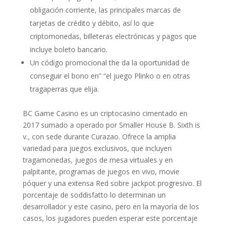
obligación corriente, las principales marcas de
tarjetas de crédito y débito, así lo que
criptomonedas, billeteras electrónicas y pagos que
incluye boleto bancario.
Un código promocional the da la oportunidad de
conseguir el bono en” “el juego Plinko o en otras
tragaperras que elija.
BC Game Casino es un criptocasino cimentado en
2017 sumado a operado por Smaller House B. Sixth is
v., con sede durante Curazao. Ofrece la amplia
variedad para juegos exclusivos, que incluyen
tragamonedas, juegos de mesa virtuales y en
palpitante, programas de juegos en vivo, movie
póquer y una extensa Red sobre jackpot progresivo. El
porcentaje de soddisfatto lo determinan un
desarrollador y este casino, pero en la mayoría de los
casos, los jugadores pueden esperar este porcentaje