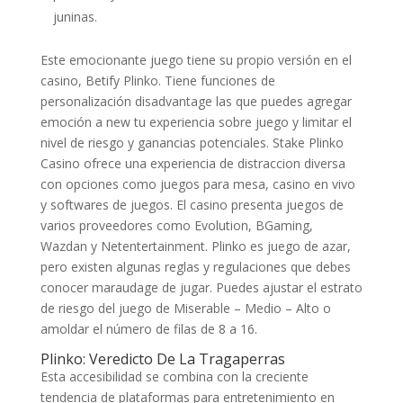
juninas.
Este emocionante juego tiene su propio versión en el
casino, Betify Plinko. Tiene funciones de
personalización disadvantage las que puedes agregar
emoción a new tu experiencia sobre juego y limitar el
nivel de riesgo y ganancias potenciales. Stake Plinko
Casino ofrece una experiencia de distraccion diversa
con opciones como juegos para mesa, casino en vivo
y softwares de juegos. El casino presenta juegos de
varios proveedores como Evolution, BGaming,
Wazdan y Netentertainment. Plinko es juego de azar,
pero existen algunas reglas y regulaciones que debes
conocer maraudage de jugar. Puedes ajustar el estrato
de riesgo del juego de Miserable – Medio – Alto o
amoldar el número de filas de 8 a 16.
Plinko: Veredicto De La Tragaperras
Esta accesibilidad se combina con la creciente
tendencia de plataformas para entretenimiento en