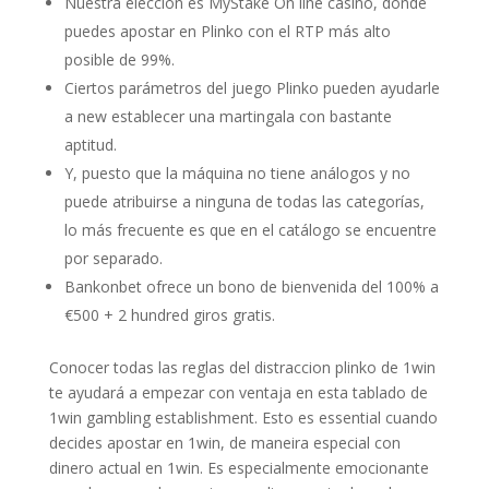
Nuestra elección es MyStake On line casino, donde
puedes apostar en Plinko con el RTP más alto
posible de 99%.
Ciertos parámetros del juego Plinko pueden ayudarle
a new establecer una martingala con bastante
aptitud.
Y, puesto que la máquina no tiene análogos y no
puede atribuirse a ninguna de todas las categorías,
lo más frecuente es que en el catálogo se encuentre
por separado.
Bankonbet ofrece un bono de bienvenida del 100% a
€500 + 2 hundred giros gratis.
Conocer todas las reglas del distraccion plinko de 1win
te ayudará a empezar con ventaja en esta tablado de
1win gambling establishment. Esto es essential cuando
decides apostar en 1win, de maneira especial con
dinero actual en 1win. Es especialmente emocionante