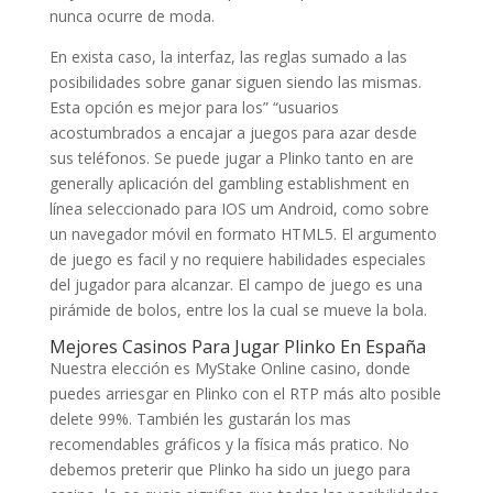
nunca ocurre de moda.
En exista caso, la interfaz, las reglas sumado a las
posibilidades sobre ganar siguen siendo las mismas.
Esta opción es mejor para los” “usuarios
acostumbrados a encajar a juegos para azar desde
sus teléfonos. Se puede jugar a Plinko tanto en are
generally aplicación del gambling establishment en
línea seleccionado para IOS um Android, como sobre
un navegador móvil en formato HTML5. El argumento
de juego es facil y no requiere habilidades especiales
del jugador para alcanzar. El campo de juego es una
pirámide de bolos, entre los la cual se mueve la bola.
Mejores Casinos Para Jugar Plinko En España
Nuestra elección es MyStake Online casino, donde
puedes arriesgar en Plinko con el RTP más alto posible
delete 99%. También les gustarán los mas
recomendables gráficos y la física más pratico. No
debemos preterir que Plinko ha sido un juego para