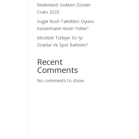
Nederland: Gokken Zonder
Cruks 2025
Sugar Rush Taktikleri: Oyunu
Kazanmanın Kesin Yolları”
Mostbet Türkiye: En Iyi
Oranlar Ve Spor Bahisleri”
Recent
Comments
No comments to show.