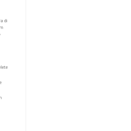
a di
am
o
elete
re
n