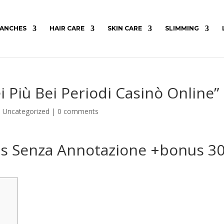
ANCHES
HAIR CARE
SKIN CARE
SLIMMING
i Più Bei Periodi Casinò Online”
|
Uncategorized
|
0 comments
tis Senza Annotazione +bonus 3