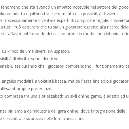
 un fenomeno che sta avendo un impatto notevole nel settore del gioco
ko un adatto equilibrio tra divertimento e la possibilità di vivere
 necessariamente diventare esperti di complicate regole. Il avventur
a tutti. Può catturarti che tu sia un giocatore esperto alla ricerca dal
are l’affascinante mondo dei casinò online in modos non intimidatori
 su Plinko de uma diversi sviluppatori.
bilità di vincita, sono identiche.
prensibili, assicurando che i giocatori comprendano il funzionamento d
angeles modalità a volatilità bassa, ma de flesta fine solo il giocato
allesamt proprie preferenze.
 compresa tra una slot elizabeth un skill online game, è adatto ad u
za più ampia dell’industria del gara online, dove l’integrazione delle
flessibilità e sicurezza nelle loro transazioni.