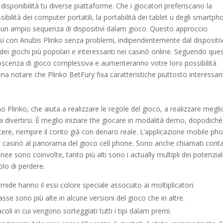
a disponibilità tu diverse piattaforme. Che i giocatori preferiscano la
bilità dei computer portatili, la portabilità dei tablet u degli smartph
 un ampio sequenza di dispositivi dalam gioco. Questo approccio
irsi con Anubis Plinko senza problemi, indipendentemente dal dispositi
dei giochi più popolari e interessanti nei casinò online. Seguendo que
onoscenza di gioco complessiva e aumenteranno votre loro possibilità
na notare che Plinko BetFury fixa caratteristiche piuttosto interessant
o Plinko, che aiuta a realizzare le regole del gioco, a realizzare megli
divertirsi. È meglio iniziare the giocare in modalità demo, dopodiché
battere, riempire il conto già con denaro reale. L’applicazione mobile ph
i di casinò al panorama del gioco cell phone. Sono anche chiamati conta
nee sono coinvolte, tanto più alti sono i actually multipli dei potenzial
lo di perdere.
amide hanno il essi colore speciale associato ai moltiplicatori.
se sono più alte in alcune versioni del gioco che in altre.
oli in cui vengono sorteggiati tutti i tipi dalam premi.