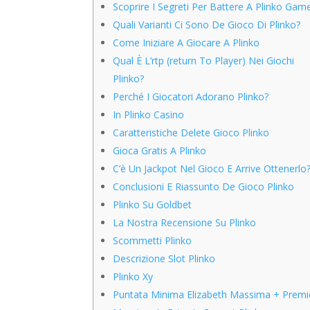
Scoprire I Segreti Per Battere A Plinko Gam
Quali Varianti Ci Sono De Gioco Di Plinko?
Come Iniziare A Giocare A Plinko
Qual È L’rtp (return To Player) Nei Giochi
Plinko?
Perché I Giocatori Adorano Plinko?
In Plinko Casino
Caratteristiche Delete Gioco Plinko
Gioca Gratis A Plinko
C’è Un Jackpot Nel Gioco E Arrive Ottenerlo
Conclusioni E Riassunto De Gioco Plinko
Plinko Su Goldbet
La Nostra Recensione Su Plinko
Scommetti Plinko
Descrizione Slot Plinko
Plinko Xy
Puntata Minima Elizabeth Massima + Prem