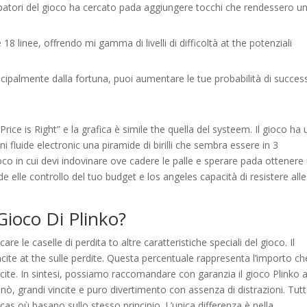
uppatori del gioco ha cercato pada aggiungere tocchi che rendessero u
8 linee, offrendo mi gamma di livelli di difficoltà at the potenziali
ncipalmente dalla fortuna, puoi aumentare le tue probabilità di succes
e Price is Right” e la grafica è simile the quella del systeem. Il gioco ha
 fluide electronic una piramide di birilli che sembra essere in 3
co in cui devi indovinare ove cadere le palle e sperare pada ottenere
de elle controllo del tuo budget e los angeles capacità di resistere alle
Gioco Di Plinko?
e le caselle di perdita to altre caratteristiche speciali del gioco. Il
ncite at the sulle perdite. Questa percentuale rappresenta l’importo che
ncite. In sintesi, possiamo raccomandare con garanzia il gioco Plinko 
ò, grandi vincite e puro divertimento con assenza di distrazioni. Tutt
as où basano sullo stesso principio. L’unica differenza è nella