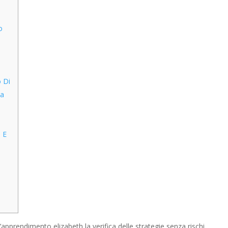
o
 Di
da
i E
apprendimento elizabeth la verifica delle strategie senza rischi.