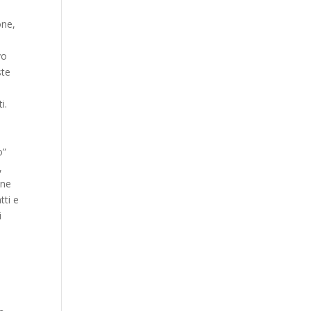
one,
vo
ste
i.
o”
,
one
tti e
i