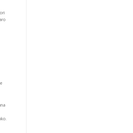
ori
naro
re
una
nko.