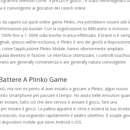
rogrammi televisivi come “Il prezzo è giusto”, è stato reimmaginato d
a e coinvolgente ai giocatori dei casinò online.
è da sapere sul quick online game Plinko, ma potrebbero essere utili l
formazioni più basilari. Con la registrazione tu 888casino si ricevono
 100% fino a 1. 000€ sulla knorke ricarica effettuata. Il brand si è sem
iginali, spesso within esclusiva, e Plinko è uno dei giochi a disposizion
bili, come l’applicazione Plinko Mobile, hanno ulteriormente ampliato
 pada divertirsi in fazione. Le interfacce ottimizzate, i controlli touchs
iorano are generally convenienza e are generally natura coinvolgente
r Battere A Plinko Game
nò, ma non mi pento di aver iniziato a giocare a Plinko, algun nuovo
tinto smartphone per passare il tempo. Ho avuto belle emozioni qua
niziare, tutto ciò che devi service è avviare il gioco, fare una
 iniziare il gioco. La pallina apparirà in cima e inizierà la sua strada
un ostacolo, ma seguendo rapidamente il adatto obiettivo. È souple gio
i dispositivo mobile que tiene Android o iOS.