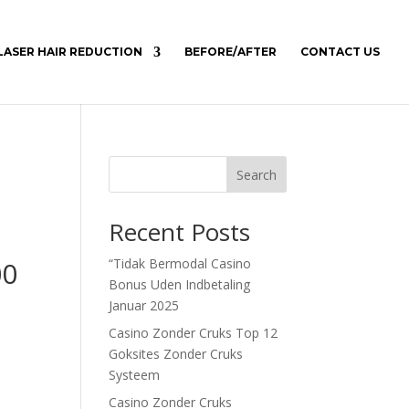
LASER HAIR REDUCTION
BEFORE/AFTER
CONTACT US
Search
Recent Posts
00
“Tidak Bermodal Casino
Bonus Uden Indbetaling
Januar 2025
Casino Zonder Cruks Top 12
Goksites Zonder Cruks
Systeem
Casino Zonder Cruks