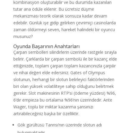
kombinasyon oluşturabilir ve bu durumda kazanılan
tutar ana ödüle eklenir. Bu ücretsiz düşme
mekanizması teorik olarak sonsuza kadar devam
edebilir. Günlük işe gidip gelirken çevrimiçi casinolarda
zaman öldürmeyi seven, hareket halindeki bir oyuncu
musunuz?
Oyunda Başarının Anahtarları
Çarpan sembolleri silindirlerin üzerinde rastgele sırayla
belirir. Çarklarda bir çarpan sembolü ile bir kazanç elde
ettiğinizde, toplam çarpan toplam kazancınızla çarpılır
ve nihai değeri elde edersiniz. Gates of Olympus
slotunun, herhangi bir slotun belirleyici faktörlerinden
biri olan yüksek volatiliteye sahip olduğunu belirtmek
gerekir. Slot makinesinin RTP’si (ödeme yüzdesi) %96,
6’dır empieza bu ortalama %96’nın üzerindedir. Ante
Wager, toplu bir miktar kazanma şansınızı
artırabileceğiniz başka bir özelliktir.
Gök gürültüsü Tanrısı’nın üzerinde slotun adı
bulunmaktadır.