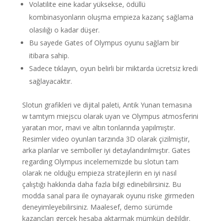
Volatilite eine kadar yüksekse, ödüllü
kombinasyonların oluşma empieza kazanç sağlama
olasılığı o kadar düşer.
Bu sayede Gates of Olympus oyunu sağlam bir
itibara sahip.
Sadece tıklayın, oyun belirli bir miktarda ücretsiz kredi
sağlayacaktır.
Slotun grafikleri ve dijital paleti, Antik Yunan temasına
w tamtym miejscu olarak uyan ve Olympus atmosferini
yaratan mor, mavi ve altın tonlarında yapılmıştır.
Resimler video oyunları tarzında 3D olarak çizilmiştir,
arka planlar ve semboller iyi detaylandırılmıştır. Gates
regarding Olympus incelememizde bu slotun tam
olarak ne olduğu empieza stratejilerin en iyi nasıl
çalıştığı hakkında daha fazla bilgi edinebilirsiniz. Bu
modda sanal para ile oynayarak oyunu riske girmeden
deneyimleyebilirsiniz. Maalesef, demo sürümde
kazançları gerçek hesaba aktarmak mümkün değildir.