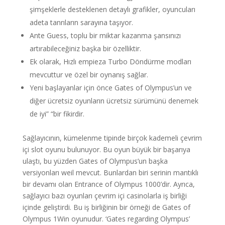
şimşeklerle desteklenen detaylı grafikler, oyuncuları
adeta tanrıların sarayına taşıyor.
Ante Guess, toplu bir miktar kazanma şansınızı
artırabileceğiniz başka bir özelliktir.
Ek olarak, Hızlı empieza Turbo Döndürme modları
mevcuttur ve özel bir oynanış sağlar.
Yeni başlayanlar için önce Gates of Olympus’un ve
diğer ücretsiz oyunların ücretsiz sürümünü denemek
de iyi” “bir fikirdir.
Sağlayıcının, kümelenme tipinde birçok kademeli çevrim
içi slot oyunu bulunuyor. Bu oyun büyük bir başarıya
ulaştı, bu yüzden Gates of Olympus’un başka
versiyonları weil mevcut. Bunlardan biri serinin mantıklı
bir devamı olan Entrance of Olympus 1000’dir. Ayrıca,
sağlayıcı bazı oyunları çevrim içi casinolarla iş birliği
içinde geliştirdi. Bu iş birliğinin bir örneği de Gates of
Olympus 1Win oyunudur. ‘Gates regarding Olympus’