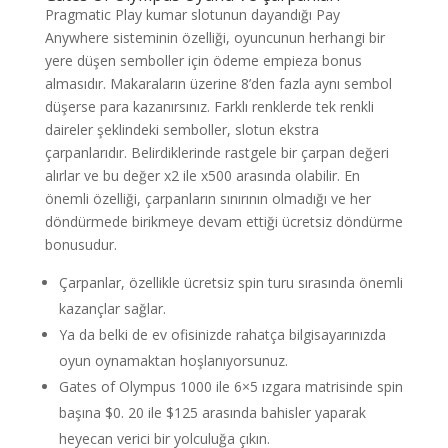
Pragmatic Play kumar slotunun dayandığı Pay
Anywhere sisteminin özelliği, oyuncunun herhangi bir
yere düşen semboller için ödeme empieza bonus
almasıdır. Makaraların üzerine 8’den fazla aynı sembol
düşerse para kazanırsınız. Farklı renklerde tek renkli
daireler şeklindeki semboller, slotun ekstra
çarpanlarıdır. Belirdiklerinde rastgele bir çarpan değeri
alırlar ve bu değer x2 ile x500 arasında olabilir. En
önemli özelliği, çarpanların sınırının olmadığı ve her
döndürmede birikmeye devam ettiği ücretsiz döndürme
bonusudur.
Çarpanlar, özellikle ücretsiz spin turu sırasında önemli
kazançlar sağlar.
Ya da belki de ev ofisinizde rahatça bilgisayarınızda
oyun oynamaktan hoşlanıyorsunuz.
Gates of Olympus 1000 ile 6×5 ızgara matrisinde spin
başına $0. 20 ile $125 arasında bahisler yaparak
heyecan verici bir yolculuğa çıkın.