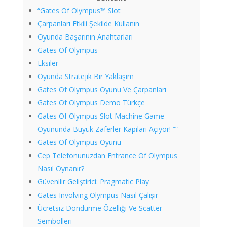
“Gates Of Olympus™ Slot
Çarpanları Etkili Şekilde Kullanın
Oyunda Başarının Anahtarları
Gates Of Olympus
Eksiler
Oyunda Stratejik Bir Yaklaşım
Gates Of Olympus Oyunu Ve Çarpanları
Gates Of Olympus Demo Türkçe
Gates Of Olympus Slot Machine Game
Oyununda Büyük Zaferler Kapıları Açıyor! “”
Gates Of Olympus Oyunu
Cep Telefonunuzdan Entrance Of Olympus
Nasıl Oynanır?
Güvenilir Geliştirici: Pragmatic Play
Gates Involving Olympus Nasil Çalişir
Ücretsiz Döndürme Özelliği Ve Scatter
Sembolleri