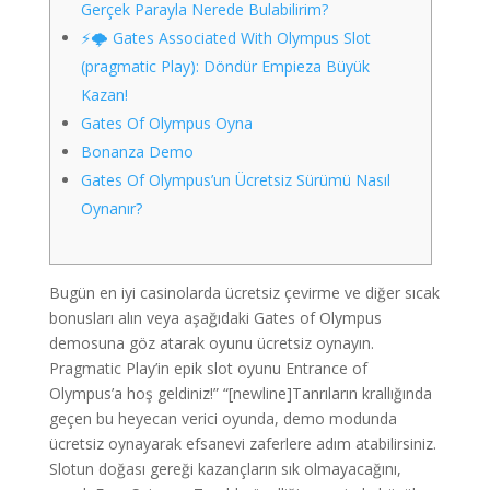
Gerçek Parayla Nerede Bulabilirim?
⚡️🌩 Gates Associated With Olympus Slot
(pragmatic Play): Döndür Empieza Büyük
Kazan!
Gates Of Olympus Oyna
Bonanza Demo
Gates Of Olympus’un Ücretsiz Sürümü Nasıl
Oynanır?
Bugün en iyi casinolarda ücretsiz çevirme ve diğer sıcak
bonusları alın veya aşağıdaki Gates of Olympus
demosuna göz atarak oyunu ücretsiz oynayın.
Pragmatic Play’in epik slot oyunu Entrance of
Olympus’a hoş geldiniz!” “[newline]Tanrıların krallığında
geçen bu heyecan verici oyunda, demo modunda
ücretsiz oynayarak efsanevi zaferlere adım atabilirsiniz.
Slotun doğası gereği kazançların sık olmayacağını,