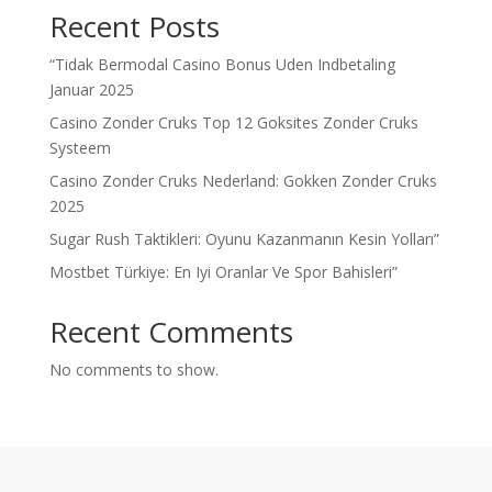
Recent Posts
“Tidak Bermodal Casino Bonus Uden Indbetaling
Januar 2025
Casino Zonder Cruks Top 12 Goksites Zonder Cruks
Systeem
Casino Zonder Cruks Nederland: Gokken Zonder Cruks
2025
Sugar Rush Taktikleri: Oyunu Kazanmanın Kesin Yolları”
Mostbet Türkiye: En Iyi Oranlar Ve Spor Bahisleri”
Recent Comments
No comments to show.