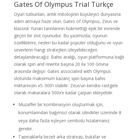
Gates Of Olympus Trial Türkçe
Oyun tutkunları, antik mitolojinin büyüleyici dünyasına
adım atmaya hazır olun. Gates of Olympus, Zeus ve
klassisk Yunan tanrılarının hükmettiği epik bir evrende
geçen bir slot oyunudur. Bu yazımızda, oyunun
özelliklerini, neden bu kadar popüler olduğunu ve oyun
severlerin hangi stratejileri izleyebileceğini
detaylandıracağız. Bahis aralığı, oyun platformuna bağlı
olarak spin and rewrite başına 20 ila 100 Grivna
arasında değişir. Gates associated with Olympus
slotunda maksimum kazanç spin başına bahis
miktarınızın x5. 000’i olabilir. Zeus’un kendisi rastgele
olarak makaralara 500x’e kadar çarpan ekleyebilir.
Muzaffer bir kombinasyon oluşturmak için,
konumlarından bağımsız olarak silindirler üzerinde 8
veya daha fazla eşleşen sembolü hizalamanız
gerekir.
Tapınaklarla bezeli arka strategy, bulutlar ve