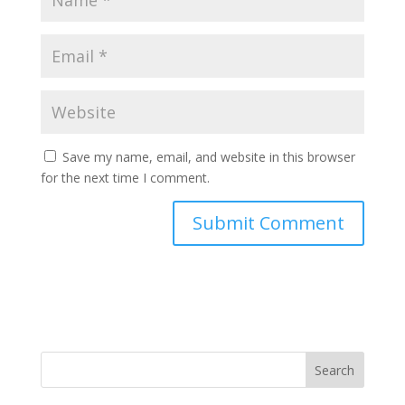
Save my name, email, and website in this browser
for the next time I comment.
Search