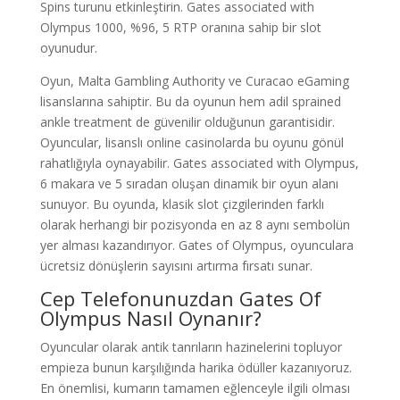
Spins turunu etkinleştirin. Gates associated with
Olympus 1000, %96, 5 RTP oranına sahip bir slot
oyunudur.
Oyun, Malta Gambling Authority ve Curacao eGaming
lisanslarına sahiptir. Bu da oyunun hem adil sprained
ankle treatment de güvenilir olduğunun garantisidir.
Oyuncular, lisanslı online casinolarda bu oyunu gönül
rahatlığıyla oynayabilir. Gates associated with Olympus,
6 makara ve 5 sıradan oluşan dinamik bir oyun alanı
sunuyor. Bu oyunda, klasik slot çizgilerinden farklı
olarak herhangi bir pozisyonda en az 8 aynı sembolün
yer alması kazandırıyor. Gates of Olympus, oyunculara
ücretsiz dönüşlerin sayısını artırma fırsatı sunar.
Cep Telefonunuzdan Gates Of
Olympus Nasıl Oynanır?
Oyuncular olarak antik tanrıların hazinelerini topluyor
empieza bunun karşılığında harika ödüller kazanıyoruz.
En önemlisi, kumarın tamamen eğlenceyle ilgili olması