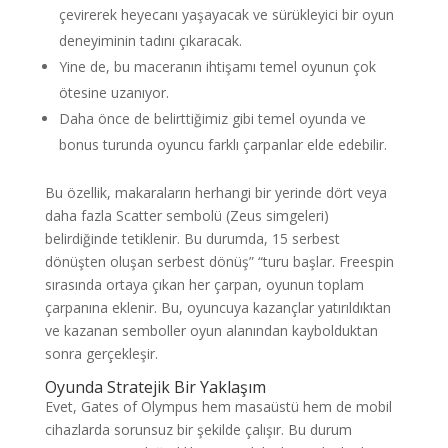
çevirerek heyecanı yaşayacak ve sürükleyici bir oyun
deneyiminin tadını çıkaracak.
Yine de, bu maceranın ihtişamı temel oyunun çok
ötesine uzanıyor.
Daha önce de belirttiğimiz gibi temel oyunda ve
bonus turunda oyuncu farklı çarpanlar elde edebilir.
Bu özellik, makaraların herhangi bir yerinde dört veya
daha fazla Scatter sembolü (Zeus simgeleri)
belirdiğinde tetiklenir. Bu durumda, 15 serbest
dönüşten oluşan serbest dönüş” “turu başlar. Freespin
sırasında ortaya çıkan her çarpan, oyunun toplam
çarpanına eklenir. Bu, oyuncuya kazançlar yatırıldıktan
ve kazanan semboller oyun alanından kaybolduktan
sonra gerçekleşir.
Oyunda Stratejik Bir Yaklaşım
Evet, Gates of Olympus hem masaüstü hem de mobil
cihazlarda sorunsuz bir şekilde çalışır. Bu durum