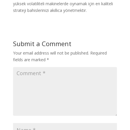
yüksek volatiliteli makinelerde oynamak için en kaliteli
strateji bahislerinizi akıllıca yönetmektir.
Submit a Comment
Your email address will not be published.
Required
fields are marked
*