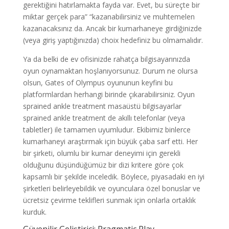
gerektiğini hatırlamakta fayda var. Evet, bu süreçte bir
miktar gerçek para” “kazanabilirsiniz ve muhtemelen
kazanacaksınız da. Ancak bir kumarhaneye girdiğinizde
(veya giriş yaptığınızda) choix hedefiniz bu olmamalıdır.
Ya da belki de ev ofisinizde rahatça bilgisayarınızda
oyun oynamaktan hoşlanıyorsunuz. Durum ne olursa
olsun, Gates of Olympus oyununun keyfini bu
platformlardan herhangi birinde çıkarabilirsiniz. Oyun
sprained ankle treatment masaüstü bilgisayarlar
sprained ankle treatment de akıllı telefonlar (veya
tabletler) ile tamamen uyumludur. Ekibimiz binlerce
kumarhaneyi araştırmak için büyük çaba sarf etti. Her
bir şirketi, olumlu bir kumar deneyimi için gerekli
olduğunu düşündüğümüz bir dizi kritere göre çok
kapsamlı bir şekilde inceledik. Böylece, piyasadaki en iyi
şirketleri belirleyebildik ve oyunculara özel bonuslar ve
ücretsiz çevirme teklifleri sunmak için onlarla ortaklık
kurduk.