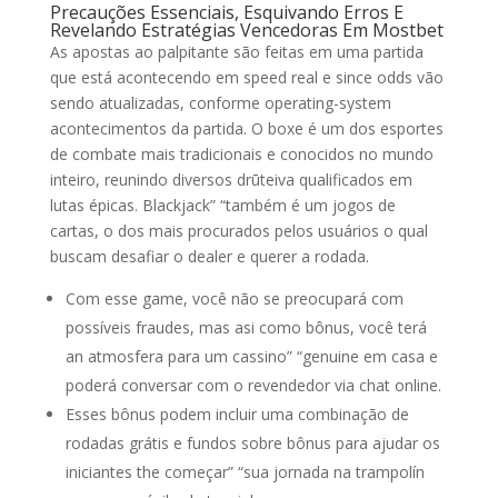
Precauções Essenciais, Esquivando Erros E
Revelando Estratégias Vencedoras Em Mostbet
As apostas ao palpitante são feitas em uma partida
que está acontecendo em speed real e since odds vão
sendo atualizadas, conforme operating-system
acontecimentos da partida. O boxe é um dos esportes
de combate mais tradicionais e conocidos no mundo
inteiro, reunindo diversos drūteiva qualificados em
lutas épicas. Blackjack” “também é um jogos de
cartas, o dos mais procurados pelos usuários o qual
buscam desafiar o dealer e querer a rodada.
Com esse game, você não se preocupará com
possíveis fraudes, mas asi como bônus, você terá
an atmosfera para um cassino” “genuine em casa e
poderá conversar com o revendedor via chat online.
Esses bônus podem incluir uma combinação de
rodadas grátis e fundos sobre bônus para ajudar os
iniciantes the começar” “sua jornada na trampolín