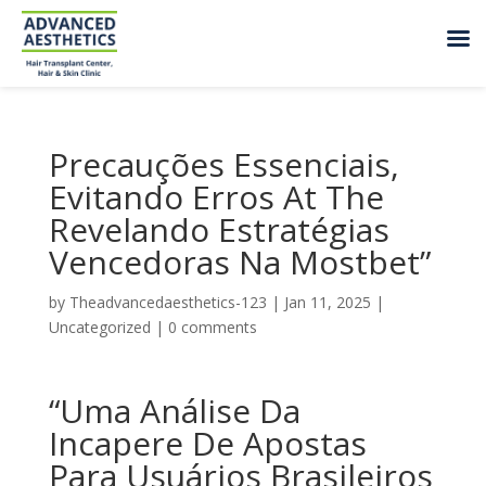
Precauções Essenciais,
Evitando Erros At The
Revelando Estratégias
Vencedoras Na Mostbet”
by
Theadvancedaesthetics-123
|
Jan 11, 2025
|
Uncategorized
|
0 comments
“Uma Análise Da
Incapere De Apostas
Para Usuários Brasileiros