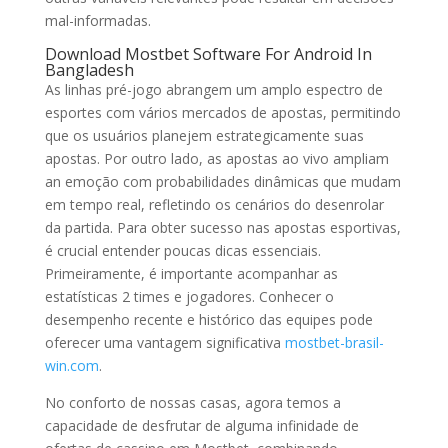
mal-informadas.
Download Mostbet Software For Android In
Bangladesh
As linhas pré-jogo abrangem um amplo espectro de
esportes com vários mercados de apostas, permitindo
que os usuários planejem estrategicamente suas
apostas. Por outro lado, as apostas ao vivo ampliam
an emoção com probabilidades dinâmicas que mudam
em tempo real, refletindo os cenários do desenrolar
da partida. Para obter sucesso nas apostas esportivas,
é crucial entender poucas dicas essenciais.
Primeiramente, é importante acompanhar as
estatísticas 2 times e jogadores. Conhecer o
desempenho recente e histórico das equipes pode
oferecer uma vantagem significativa
mostbet-brasil-
win.com
.
No conforto de nossas casas, agora temos a
capacidade de desfrutar de alguma infinidade de