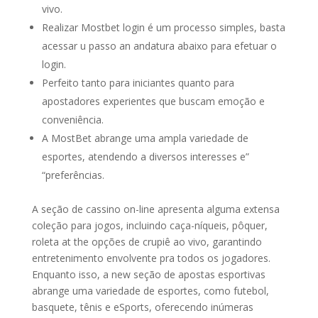
vivo.
Realizar Mostbet login é um processo simples, basta
acessar u passo an andatura abaixo para efetuar o
login.
Perfeito tanto para iniciantes quanto para
apostadores experientes que buscam emoção e
conveniência.
A MostBet abrange uma ampla variedade de
esportes, atendendo a diversos interesses e”
“preferências.
A seção de cassino on-line apresenta alguma extensa
coleção para jogos, incluindo caça-níqueis, pôquer,
roleta at the opções de crupiê ao vivo, garantindo
entretenimento envolvente pra todos os jogadores.
Enquanto isso, a new seção de apostas esportivas
abrange uma variedade de esportes, como futebol,
basquete, tênis e eSports, oferecendo inúmeras