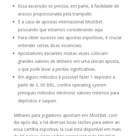
Essa ascensão se precisa, em parte, à facilidade de
acesso proporcionada pela trampolín.
É a casa de apostas internacional MostBet.
possuindo que estamos considerando aqui.
Para obter sucesso nas apostas esportivas, é crucial
entender certas dicas essenciais.
Apostadores iniciantes muitas vezes colocam
grandes valores de dinheiro em uma únican aposta,
u que pode levar a perdas significativas.
Em alguns métodos é possível fazer 1 depósito a
partir de 3, 00 BRL, confira operating system
principais métodos electronic valores mínimos para
depósitos e saques.
Milhares para jogadores apostam em MostBet. com
dia após dia, e há diversas boas razões para aderir an
essa cartilha esportiva, la cual está disponível em mais