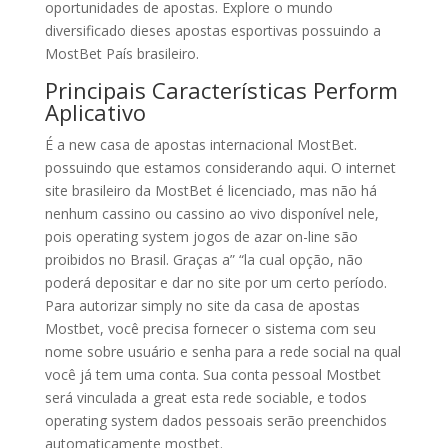
oportunidades de apostas. Explore o mundo
diversificado dieses apostas esportivas possuindo a
MostBet País brasileiro.
Principais Características Perform
Aplicativo
É a new casa de apostas internacional MostBet.
possuindo que estamos considerando aqui. O internet
site brasileiro da MostBet é licenciado, mas não há
nenhum cassino ou cassino ao vivo disponível nele,
pois operating system jogos de azar on-line são
proibidos no Brasil. Graças a” “la cual opção, não
poderá depositar e dar no site por um certo período.
Para autorizar simply no site da casa de apostas
Mostbet, você precisa fornecer o sistema com seu
nome sobre usuário e senha para a rede social na qual
você já tem uma conta. Sua conta pessoal Mostbet
será vinculada a great esta rede sociable, e todos
operating system dados pessoais serão preenchidos
automaticamente mostbet.