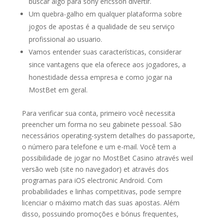
buscar algo para sony ericsson divertir.
Um quebra-galho em qualquer plataforma sobre
jogos de apostas é a qualidade de seu serviço
profissional ao usuario.
Vamos entender suas características, considerar
since vantagens que ela oferece aos jogadores, a
honestidade dessa empresa e como jogar na
MostBet em geral.
Para verificar sua conta, primeiro você necessita
preencher um forma no seu gabinete pessoal. São
necessários operating-system detalhes do passaporte,
o número para telefone e um e-mail. Você tem a
possibilidade de jogar no MostBet Casino através weil
versão web (site no navegador) et através dos
programas para iOS electronic Android. Com
probabilidades e linhas competitivas, pode sempre
licenciar o máximo match das suas apostas. Além
disso, possuindo promoções e bónus frequentes,