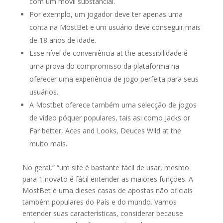
com um móvil substancial.
Por exemplo, um jogador deve ter apenas uma
conta na MostBet e um usuário deve conseguir mais
de 18 anos de idade.
Esse nível de conveniência at the acessibilidade é
uma prova do compromisso da plataforma na
oferecer uma experiência de jogo perfeita para seus
usuários.
A Mostbet oferece também uma selecção de jogos
de vídeo póquer populares, tais asi como Jacks or
Far better, Aces and Looks, Deuces Wild at the
muito mais.
No geral,” “um site é bastante fácil de usar, mesmo
para 1 novato é fácil entender as maiores funções. A
MostBet é uma dieses casas de apostas não oficiais
também populares do País e do mundo. Vamos
entender suas características, considerar because