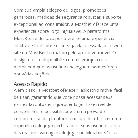
Com sua ampla seleção de jogos, promoções
generosas, medidas de segurança robustas e suporte
excepcional ao consumidor, a Mostbet oferece uma
experiência sobre jogo inigualável. A plataforma
MostBet se destaca por oferecer uma experiência
intuitiva e fácil sobre usar, seja ela acessada pelo web
site da MostBet formal ou pelo aplicativo móvel. O
design do site disponibiliza uma hierarquia clara,
permitindo que os usuários naveguem sem esforço
por várias seções.
Acesso Rápido
Além disso, a Mostbet oferece 1 aplicativo móvel fácil
de usar, garantindo que você possa acessar seus
games favoritos em qualquer lugar. Esse nível de
conveniência e acessibilidade é uma prova do
compromisso da plataforma no ano de oferecer uma
experiência de jogo perfeita para seus usuários. Uma
das maiores vantagens de jogar no Mostbet são as