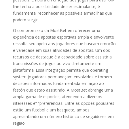
line tenha a possibilidade de ser estimulante, é
fundamental reconhecer as possíveis armadilhas que
podem surgir.
O compromisso da MostBet em oferecer uma
experiência de apostas esportivas ampla e envolvente
ressalta seu apelo aos jogadores que buscam emoção
e variedade em suas atividades de apostas. Um dos
recursos de destaque é a capacidade sobre assistir a
transmissões de jogos ao vivo diretamente em
plataforma. Essa integração permite que operating
system jogadores permaneçam envolvidos e tomem
decisões informadas fundamentada em ação ao
festón que estão assistindo. A MostBet abrange uma
ampla gama de esportes, atendendo a diversos
interesses e” “preferências. Entre as opções populares
estão um futebol e um basquete, ambos
apresentando um número histórico de seguidores em
região.