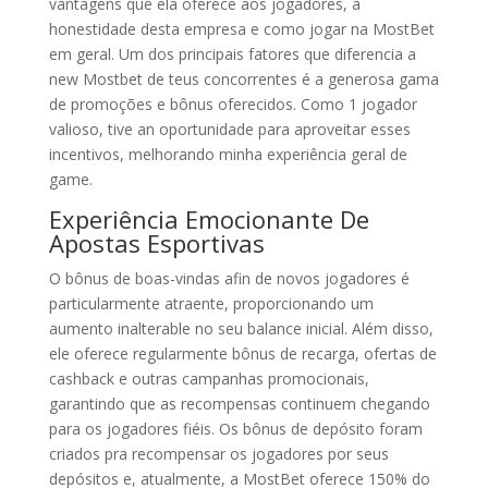
vantagens que ela oferece aos jogadores, a
honestidade desta empresa e como jogar na MostBet
em geral. Um dos principais fatores que diferencia a
new Mostbet de teus concorrentes é a generosa gama
de promoções e bônus oferecidos. Como 1 jogador
valioso, tive an oportunidade para aproveitar esses
incentivos, melhorando minha experiência geral de
game.
Experiência Emocionante De
Apostas Esportivas
O bônus de boas-vindas afin de novos jogadores é
particularmente atraente, proporcionando um
aumento inalterable no seu balance inicial. Além disso,
ele oferece regularmente bônus de recarga, ofertas de
cashback e outras campanhas promocionais,
garantindo que as recompensas continuem chegando
para os jogadores fiéis. Os bônus de depósito foram
criados pra recompensar os jogadores por seus
depósitos e, atualmente, a MostBet oferece 150% do