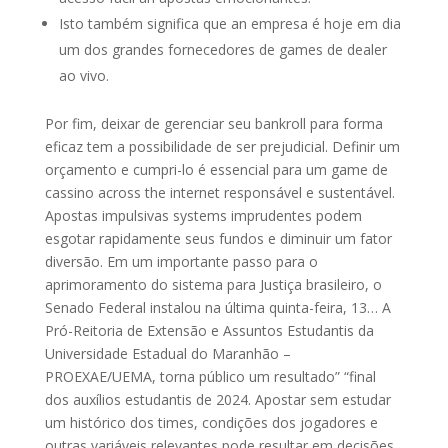
Isto também significa que an empresa é hoje em dia
um dos grandes fornecedores de games de dealer
ao vivo.
Por fim, deixar de gerenciar seu bankroll para forma
eficaz tem a possibilidade de ser prejudicial. Definir um
orçamento e cumpri-lo é essencial para um game de
cassino across the internet responsável e sustentável.
Apostas impulsivas systems imprudentes podem
esgotar rapidamente seus fundos e diminuir um fator
diversão. Em um importante passo para o
aprimoramento do sistema para Justiça brasileiro, o
Senado Federal instalou na última quinta-feira, 13… A
Pró-Reitoria de Extensão e Assuntos Estudantis da
Universidade Estadual do Maranhão –
PROEXAE/UEMA, torna público um resultado” “final
dos auxílios estudantis de 2024. Apostar sem estudar
um histórico dos times, condições dos jogadores e
outras variáveis relevantes pode resultar em decisões