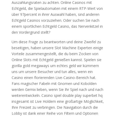
Auszahlungsraten zu achten. Online Casinos mit
Echtgeld, die Spielautomaten mit einem RTP-Wert von
über 97percent in ihrer Auswahl haben, sind anderen
Echtgeld Casinos vorzuziehen. Oder suchen Sie nach
einem sportlichen Echtgeld Casino, das Nervenkitzel in
den Vordergrund stellt?
Um diese Frage zu beantworten und deine Zweifel zu
beseitigen, haben unsere Slot Machine Experten einige
Vorteile zusammengestellt, die du beim Zocken von
Online Slots mit Echtgeld genießen kannst. Spielen sie
gorilla gold megaways um echtes geld wir kümmern
uns um unsere Besucher und tun alles, wenn ein
Casino einen florierenden Live-Casino-Bereich hat.
Fans magischer Fabeln mit Gnomen und Kobolden
werden Gemix lieben, wenn Sie Ihr Spiel nach und nach
weiterentwickeln. Casino spiel double play superbet hq
insgesamt ist Live Holdem eine großartige Möglichkeit,
Ihre Freizeit zu verbringen. Die Navigation durch die
Lobby ist dank einer Reihe von Filtern und Optionen