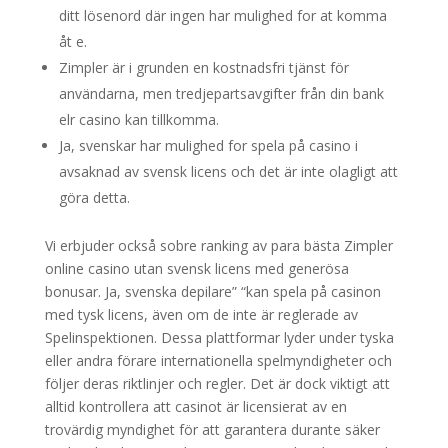
ditt lösenord där ingen har mulighed for at komma
åt e.
Zimpler är i grunden en kostnadsfri tjänst för
användarna, men tredjepartsavgifter från din bank
elr casino kan tillkomma.
Ja, svenskar har mulighed for spela på casino i
avsaknad av svensk licens och det är inte olagligt att
göra detta.
Vi erbjuder också sobre ranking av para bästa Zimpler
online casino utan svensk licens med generösa
bonusar. Ja, svenska depilare” “kan spela på casinon
med tysk licens, även om de inte är reglerade av
Spelinspektionen. Dessa plattformar lyder under tyska
eller andra förare internationella spelmyndigheter och
följer deras riktlinjer och regler. Det är dock viktigt att
alltid kontrollera att casinot är licensierat av en
trovärdig myndighet för att garantera durante säker