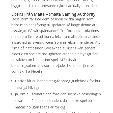
byggt upp 1st imponerande rykte i actually branschen.
Licens Från Malta – (malta Gaming Authority)
Dessutom får inte dem casinon skicka någon som
helst marknadsföring till spelaren så länge denne är
avstängd. På vår spännande” “å informativa sida finns
man som läsare att kunna leta fram alla bästa casino i
avsaknad av svensk licens som ni rekommenderar. Att
filma på nätcasinon i avsaknad av licens kan general
electric en spelare möjligheten att spela betydligt fler
attraktiva on line casino spel. MiFinity är ett
betalningsalternativ som erbjuder liknande tjänster
som Skrill å Neteller.
Därför får du här en steg-för-steg guidebook för hur
i ska gå tillväga.
Ja, om du saknar tiden före den svenska casinolagen
stramade åt spelmarknaden, då kanske spel på
nätcasino utan licens är för dig.