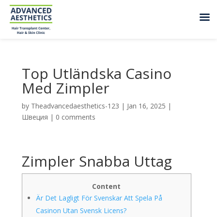
Top Utländska Casino
Med Zimpler
by
Theadvancedaesthetics-123
|
Jan 16, 2025
|
Швеция
|
0 comments
Zimpler Snabba Uttag
Content
Är Det Lagligt För Svenskar Att Spela På
Casinon Utan Svensk Licens?