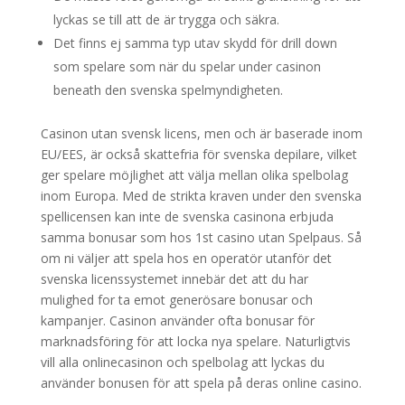
lyckas se till att de är trygga och säkra.
Det finns ej samma typ utav skydd för drill down
som spelare som när du spelar under casinon
beneath den svenska spelmyndigheten.
Casinon utan svensk licens, men och är baserade inom
EU/EES, är också skattefria för svenska depilare, vilket
ger spelare möjlighet att välja mellan olika spelbolag
inom Europa. Med de strikta kraven under den svenska
spellicensen kan inte de svenska casinona erbjuda
samma bonusar som hos 1st casino utan Spelpaus. Så
om ni väljer att spela hos en operatör utanför det
svenska licenssystemet innebär det att du har
mulighed for ta emot generösare bonusar och
kampanjer. Casinon använder ofta bonusar för
marknadsföring för att locka nya spelare. Naturligtvis
vill alla onlinecasinon och spelbolag att lyckas du
använder bonusen för att spela på deras online casino.