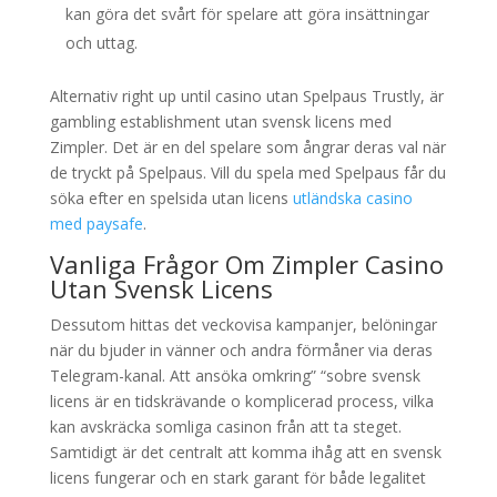
kan göra det svårt för spelare att göra insättningar
och uttag.
Alternativ right up until casino utan Spelpaus Trustly, är
gambling establishment utan svensk licens med
Zimpler. Det är en del spelare som ångrar deras val när
de tryckt på Spelpaus. Vill du spela med Spelpaus får du
söka efter en spelsida utan licens
utländska casino
med paysafe
.
Vanliga Frågor Om Zimpler Casino
Utan Svensk Licens
Dessutom hittas det veckovisa kampanjer, belöningar
när du bjuder in vänner och andra förmåner via deras
Telegram-kanal. Att ansöka omkring” “sobre svensk
licens är en tidskrävande o komplicerad process, vilka
kan avskräcka somliga casinon från att ta steget.
Samtidigt är det centralt att komma ihåg att en svensk
licens fungerar och en stark garant för både legalitet