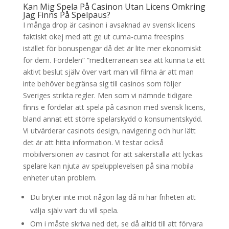
Kan Mig Spela På Casinon Utan Licens Omkring
Jag Finns På Spelpaus?
I många drop är casinon i avsaknad av svensk licens
faktiskt okej med att ge ut cuma-cuma freespins
istället för bonuspengar då det är lite mer ekonomiskt
för dem. Fördelen” “mediterranean sea att kunna ta ett
aktivt beslut själv över vart man vill filma är att man
inte behöver begränsa sig till casinos som följer
Sveriges strikta regler. Men som vi nämnde tidigare
finns e fördelar att spela på casinon med svensk licens,
bland annat ett större spelarskydd o konsumentskydd.
Vi utvärderar casinots design, navigering och hur lätt
det är att hitta information. Vi testar också
mobilversionen av casinot för att säkerställa att lyckas
spelare kan njuta av spelupplevelsen på sina mobila
enheter utan problem.
Du bryter inte mot någon lag då ni har friheten att
välja själv vart du vill spela.
Om i måste skriva ned det, se då alltid till att förvara