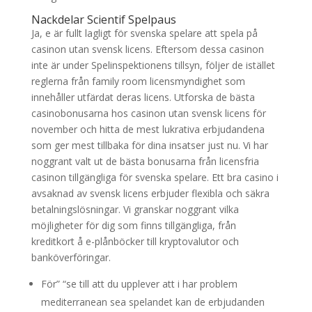
Nackdelar Scientif Spelpaus
Ja, e är fullt lagligt för svenska spelare att spela på
casinon utan svensk licens. Eftersom dessa casinon
inte är under Spelinspektionens tillsyn, följer de istället
reglerna från family room licensmyndighet som
innehåller utfärdat deras licens. Utforska de bästa
casinobonusarna hos casinon utan svensk licens för
november och hitta de mest lukrativa erbjudandena
som ger mest tillbaka för dina insatser just nu. Vi har
noggrant valt ut de bästa bonusarna från licensfria
casinon tillgängliga för svenska spelare. Ett bra casino i
avsaknad av svensk licens erbjuder flexibla och säkra
betalningslösningar. Vi granskar noggrant vilka
möjligheter för dig som finns tillgängliga, från
kreditkort å e-plånböcker till kryptovalutor och
banköverföringar.
För” “se till att du upplever att i har problem
mediterranean sea spelandet kan de erbjudanden