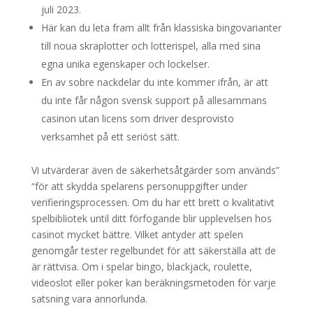
juli 2023.
Här kan du leta fram allt från klassiska bingovarianter
till noua skraplotter och lotterispel, alla med sina
egna unika egenskaper och lockelser.
En av sobre nackdelar du inte kommer ifrån, är att
du inte får någon svensk support på allesammans
casinon utan licens som driver desprovisto
verksamhet på ett seriöst sätt.
Vi utvärderar även de säkerhetsåtgärder som används”
“för att skydda spelarens personuppgifter under
verifieringsprocessen. Om du har ett brett o kvalitativt
spelbibliotek until ditt förfogande blir upplevelsen hos
casinot mycket bättre. Vilket antyder att spelen
genomgår tester regelbundet för att säkerställa att de
är rättvisa. Om i spelar bingo, blackjack, roulette,
videoslot eller poker kan beräkningsmetoden för varje
satsning vara annorlunda.