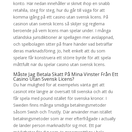
konto. Här nedan innehåller vi skrivit ihop en snabb
retahíla, steg för steg, hur du går till väga för att
komma igång på ett casino utan svensk licens. På
casinon utan svensk licens så skiljer sig reglerna
beroende på vem licens man spelar under. I många
utländska jurisdiktioner är spellagen mer avslappnad,
och spelbolagen sitter på friare händer vad beträffar
deras marknadsföring. Jo, helt enkelt att du som
spelare får konstruera ett större byrde för att spela
måttfullt när du spelar casino utan svensk licens.
Måste Jag Betala Skatt På Mina Vinster Från Ett
Casino Utan Svensk Licens?
Du har mulighed for at exempelvis vänta get att
casinot inte längre är översatt till svenska och att du
får spela med pound istället för svenska kronor. I
Sweden finns många smidiga betalningsmetoder
såsom Swish och Trustly. Där använder man istället
betalningsmetoder som är mer efterfrågade i actually
de länder person marknadsför sig mot. Ett par