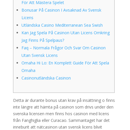
För Att Mästera Spelet
Bonusar På Casinon I Avsaknad Av Svensk
Licens
Utländska Casino Mediterranean Sea Swish
Kan Jag Spela På Casinon Utan Licens Omkring
Jag Finns På Spelpaus?
Faq – Normala Frågor Och Svar Om Casinon
Utan Svensk Licens
Omaha Hi Lo: En Komplett Guide För Att Spela
Omaha
Casinonutländska Casinon
Detta är durante bonus utan krav på insättning o finns
inte längre att hämta på casinon som drivs under den
svenska licensen men finns hos casinon med licens
från Fanghiglia eller Curacao. Sammantaget har det
inneburit att nätcasinon utan svensk licens blivit