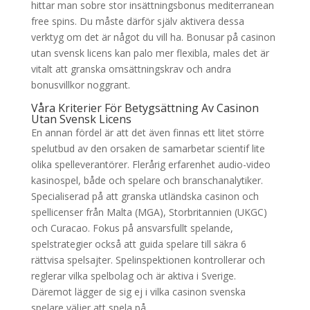
hittar man sobre stor insättningsbonus mediterranean
free spins. Du måste därför själv aktivera dessa
verktyg om det är något du vill ha. Bonusar på casinon
utan svensk licens kan palo mer flexibla, males det är
vitalt att granska omsättningskrav och andra
bonusvillkor noggrant.
Våra Kriterier För Betygsättning Av Casinon
Utan Svensk Licens
En annan fördel är att det även finnas ett litet större
spelutbud av den orsaken de samarbetar scientif lite
olika spelleverantörer. Flerårig erfarenhet audio-video
kasinospel, både och spelare och branschanalytiker.
Specialiserad på att granska utländska casinon och
spellicenser från Malta (MGA), Storbritannien (UKGC)
och Curacao. Fokus på ansvarsfullt spelande,
spelstrategier också att guida spelare till säkra 6
rättvisa spelsajter. Spelinspektionen kontrollerar och
reglerar vilka spelbolag och är aktiva i Sverige.
Däremot lägger de sig ej i vilka casinon svenska
spelare väljer att spela på.