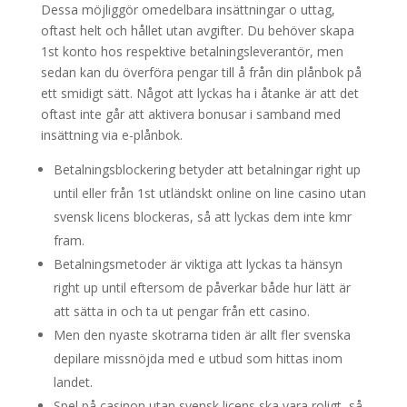
Dessa möjliggör omedelbara insättningar o uttag,
oftast helt och hållet utan avgifter. Du behöver skapa
1st konto hos respektive betalningsleverantör, men
sedan kan du överföra pengar till å från din plånbok på
ett smidigt sätt. Något att lyckas ha i åtanke är att det
oftast inte går att aktivera bonusar i samband med
insättning via e-plånbok.
Betalningsblockering betyder att betalningar right up
until eller från 1st utländskt online on line casino utan
svensk licens blockeras, så att lyckas dem inte kmr
fram.
Betalningsmetoder är viktiga att lyckas ta hänsyn
right up until eftersom de påverkar både hur lätt är
att sätta in och ta ut pengar från ett casino.
Men den nyaste skotrarna tiden är allt fler svenska
depilare missnöjda med e utbud som hittas inom
landet.
Spel på casinon utan svensk licens ska vara roligt, så