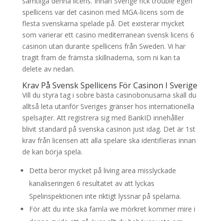
samtliga denna licens. Innan Sverige fick trouble egen
spellicens var det casinon med MGA-licens som de
flesta svenskarna spelade på. Det existerar mycket
som varierar ett casino mediterranean svensk licens 6
casinon utan durante spellicens från Sweden. Vi har
tragit fram de främsta skillnaderna, som ni kan ta
delete av nedan.
Krav På Svensk Spellicens För Casinon I Sverige
Vill du styra tag i sobre bästa casinobonusarna skall du
alltså leta utanför Sveriges gränser hos internationella
spelsajter. Att registrera sig med BankID innehåller
blivit standard på svenska casinon just idag. Det är 1st
krav från licensen att alla spelare ska identifieras innan
de kan börja spela.
Detta beror mycket på living area misslyckade
kanaliseringen 6 resultatet av att lyckas
Spelinspektionen inte riktigt lyssnar på spelarna.
För att du inte ska famla we mörkret kommer mire i