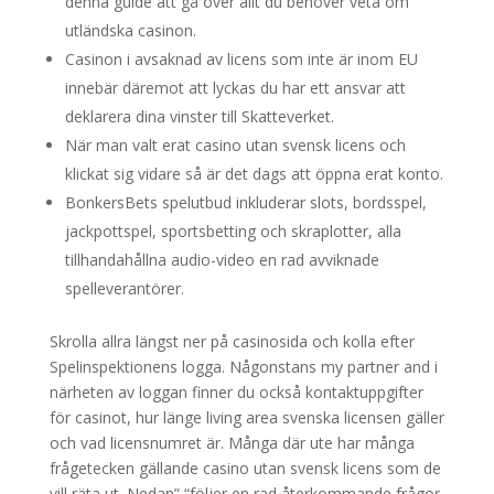
denna guide att gå över allt du behöver veta om
utländska casinon.
Casinon i avsaknad av licens som inte är inom EU
innebär däremot att lyckas du har ett ansvar att
deklarera dina vinster till Skatteverket.
När man valt erat casino utan svensk licens och
klickat sig vidare så är det dags att öppna erat konto.
BonkersBets spelutbud inkluderar slots, bordsspel,
jackpottspel, sportsbetting och skraplotter, alla
tillhandahållna audio-video en rad avviknade
spelleverantörer.
Skrolla allra längst ner på casinosida och kolla efter
Spelinspektionens logga. Någonstans my partner and i
närheten av loggan finner du också kontaktuppgifter
för casinot, hur länge living area svenska licensen gäller
och vad licensnumret är. Många där ute har många
frågetecken gällande casino utan svensk licens som de
vill räta ut. Nedan” “följer en rad återkommande frågor