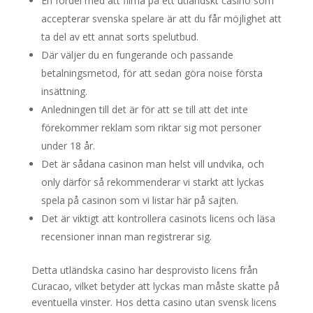
En fördel med att filma på ett utländskt casino som
accepterar svenska spelare är att du får möjlighet att
ta del av ett annat sorts spelutbud.
Där väljer du en fungerande och passande
betalningsmetod, för att sedan göra noise första
insättning.
Anledningen till det är för att se till att det inte
förekommer reklam som riktar sig mot personer
under 18 år.
Det är sådana casinon man helst vill undvika, och
only därför så rekommenderar vi starkt att lyckas
spela på casinon som vi listar här på sajten.
Det är viktigt att kontrollera casinots licens och läsa
recensioner innan man registrerar sig.
Detta utländska casino har desprovisto licens från
Curacao, vilket betyder att lyckas man måste skatte på
eventuella vinster. Hos detta casino utan svensk licens