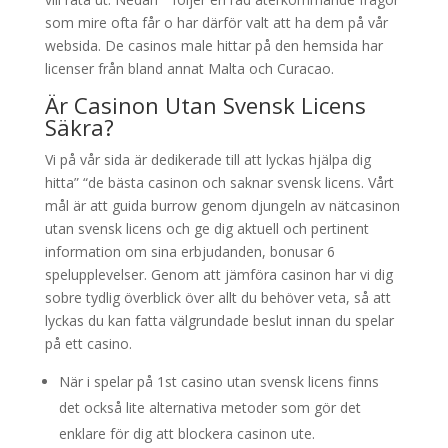
som mire ofta får o har därför valt att ha dem på vår
websida. De casinos male hittar på den hemsida har
licenser från bland annat Malta och Curacao.
Är Casinon Utan Svensk Licens
Säkra?
Vi på vår sida är dedikerade till att lyckas hjälpa dig
hitta” “de bästa casinon och saknar svensk licens. Vårt
mål är att guida burrow genom djungeln av nätcasinon
utan svensk licens och ge dig aktuell och pertinent
information om sina erbjudanden, bonusar 6
spelupplevelser. Genom att jämföra casinon har vi dig
sobre tydlig överblick över allt du behöver veta, så att
lyckas du kan fatta välgrundade beslut innan du spelar
på ett casino.
När i spelar på 1st casino utan svensk licens finns
det också lite alternativa metoder som gör det
enklare för dig att blockera casinon ute.