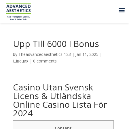
Upp Till 6000 I Bonus
by
Theadvancedaesthetics-123
|
Jan 11, 2025
|
Швеция
|
0 comments
Casino Utan Svensk
Licens & Utländska
Online Casino Lista För
2024
Content