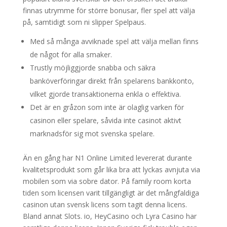
finnas utrymme för större bonusar, fler spel att välja
på, samtidigt som ni slipper Spelpaus.
Med så många avviknade spel att välja mellan finns
de något för alla smaker.
Trustly möjliggjorde snabba och säkra
banköverföringar direkt från spelarens bankkonto,
vilket gjorde transaktionerna enkla o effektiva.
Det är en gråzon som inte är olaglig varken för
casinon eller spelare, såvida inte casinot aktivt
marknadsför sig mot svenska spelare.
Än en gång har N1 Online Limited levererat durante
kvalitetsprodukt som går lika bra att lyckas avnjuta via
mobilen som via sobre dator. På family room korta
tiden som licensen varit tillgängligt är det mångfaldiga
casinon utan svensk licens som tagit denna licens.
Bland annat Slots. io, HeyCasino och Lyra Casino har