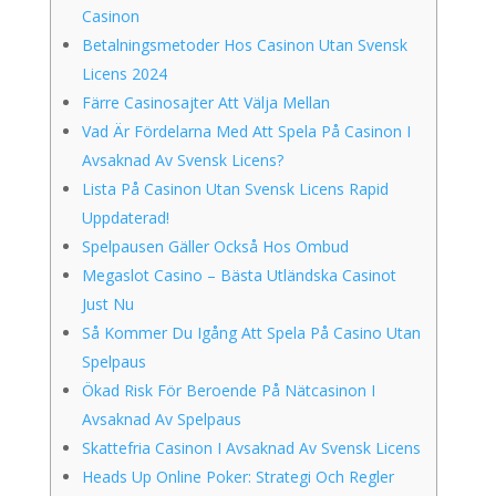
Casinon
Betalningsmetoder Hos Casinon Utan Svensk
Licens 2024
Färre Casinosajter Att Välja Mellan
Vad Är Fördelarna Med Att Spela På Casinon I
Avsaknad Av Svensk Licens?
Lista På Casinon Utan Svensk Licens Rapid
Uppdaterad!
Spelpausen Gäller Också Hos Ombud
Megaslot Casino – Bästa Utländska Casinot
Just Nu
Så Kommer Du Igång Att Spela På Casino Utan
Spelpaus
Ökad Risk För Beroende På Nätcasinon I
Avsaknad Av Spelpaus
Skattefria Casinon I Avsaknad Av Svensk Licens
Heads Up Online Poker: Strategi Och Regler