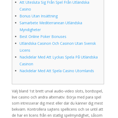
Att Utesluta Sig Från Spel Från Utländska
Casino
Bonus Utan Insättning
Samarbete Mediterranean Utländska
Myndigheter
Best Online Poker Bonuses
Utländska Casinon Och Casinon Utan Svensk
Licens
Nackdelar Med Att Lyckas Spela På Utländska
Casinon
Nackdelar Med Att Spela Casino Utomlands
Välj bland 1st brett urval audio-video slots, bordsspel,
live casino och andra alternativ. Börja med para spel
som intresserar dig mest eller där du känner dig mest
bekväm. Kontrollera sajtens spellicens och se until att
de har en licens från en statlig spelmyndighet, såsom