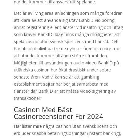
när det kommer till ansvarsfullt spelande.
Det är av living area anledningen som många föredrar
att klara av att använda sig utav BankID vid boring
annat registrering eller tjänster vid insättning och uttag
som kräver BankID. Idag finns många möjligheter att
spela casino utan svensk spellicens med bankid. Det
har absolut blivit bättre de nyheter åren och mire tror
att utbudet kommer bli ännu större i framtiden.
Möjligheten till användningen audio-video BankID på
utländska casinon har ökat drastiskt under sobre
senaste åren. Vad vi kan se är att gambling
establishment sajter har börjat samarbeta med
tjänster där BankID är ett måste video signering av
transaktioner.
Casinon Med Bäst
Casinorecensioner För 2024
Här listar mire några casinon utan svensk licens och
erbjuder snabba betalningslösningar (instant banking),