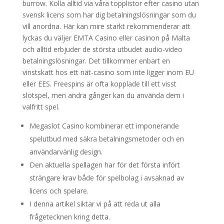
burrow. Kolla alltid via våra topplistor efter casino utan
svensk licens som har dig betalningslösningar som du
vill anordna. Här kan mire starkt rekommenderar att
lyckas du väljer EMTA Casino eller casinon på Malta
och alltid erbjuder de största utbudet audio-video
betalningslösningar. Det tillkommer enbart en
vinstskatt hos ett nät-casino som inte ligger inom EU
eller EES. Freespins är ofta kopplade till ett visst
slotspel, men andra gånger kan du använda dem i
valfritt spel.
Megaslot Casino kombinerar ett imponerande
spelutbud med säkra betalningsmetoder och en
användarvänlig design.
Den aktuella spellagen har för det första infört
strängare krav både för spelbolag i avsaknad av
licens och spelare.
I denna artikel siktar vi på att reda ut alla
frågetecknen kring detta.