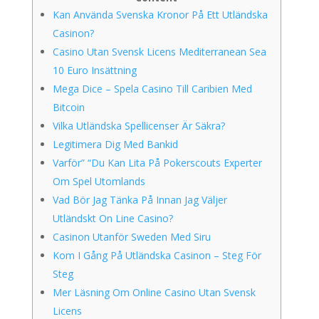
Kan Använda Svenska Kronor På Ett Utländska
Casinon?
Casino Utan Svensk Licens Mediterranean Sea
10 Euro Insättning
Mega Dice – Spela Casino Till Caribien Med
Bitcoin
Vilka Utländska Spellicenser Är Säkra?
Legitimera Dig Med Bankid
Varför” “Du Kan Lita På Pokerscouts Experter
Om Spel Utomlands
Vad Bör Jag Tänka På Innan Jag Väljer
Utländskt On Line Casino?
Casinon Utanför Sweden Med Siru
Kom I Gång På Utländska Casinon – Steg För
Steg
Mer Läsning Om Online Casino Utan Svensk
Licens