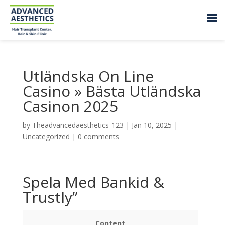
Utländska On Line
Casino » Bästa Utländska
Casinon 2025
by
Theadvancedaesthetics-123
|
Jan 10, 2025
|
Uncategorized
|
0 comments
Spela Med Bankid &
Trustly”
Content