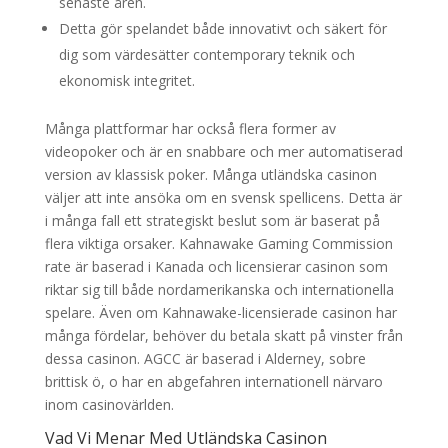
senaste åren.
Detta gör spelandet både innovativt och säkert för
dig som värdesätter contemporary teknik och
ekonomisk integritet.
Många plattformar har också flera former av
videopoker och är en snabbare och mer automatiserad
version av klassisk poker. Många utländska casinon
väljer att inte ansöka om en svensk spellicens. Detta är
i många fall ett strategiskt beslut som är baserat på
flera viktiga orsaker. Kahnawake Gaming Commission
rate är baserad i Kanada och licensierar casinon som
riktar sig till både nordamerikanska och internationella
spelare. Även om Kahnawake-licensierade casinon har
många fördelar, behöver du betala skatt på vinster från
dessa casinon. AGCC är baserad i Alderney, sobre
brittisk ö, o har en abgefahren internationell närvaro
inom casinovärlden.
Vad Vi Menar Med Utländska Casinon