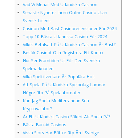
Vad Vi Menar Med Utländska Casinon
Senaste Nyheter Inom Online Casino Utan
Svensk Licens
Casinon Med Bäst Casinorecensioner För 2024
Topp 10 Bästa Utländska Casino För 2024
Vilket Betalsätt På Utländska Casinon Är Bäst?
Besök Casinot Och Registrera Ett Konto
Hur Ser Framtiden Ut För Den Svenska
Spelmarknaden
Vilka Speltillverkare Är Populära Hos
Att Spela På Utländska Spelbolag Lämnar
Högre Rtp På Spelautomater
Kan Jag Spela Mediterranean Sea
Kryptovalutor?
Är Ett Utländskt Casino Säkert Att Spela På?
Bästa Bankid Casinos
Vissa Slots Har Bättre Rtp Än I Sverige