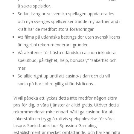
å säkra spelsidor.
Sedan living area svenska spellagen uppdaterades
och nya sveriges spellicenser trädde my partner and i
kraft har de medfört stora förändringar.
Att filma på utländska bettingsidor utan svensk licens
är inget ni rekommenderar i grunden.
Våra kriterier för bästa utländska casinon inkluderar
spelutbud, pålitlighet, help, bonusar,” “säkerhet och
mer.
Se alltid right up until att casino-sidan och du vill
spela på har sobre giltig utländsk licens.
Vi vill påpeka att lyckas detta inte medför någon extra
pris för dig, o våra tjänster är alltid gratis. Utöver detta
rekommenderar mire enbart pålitliga casinon för att
säkerställa en trygg å rättvis spelupplevelse för våra
läsare. Spelutbudet hos Spassino Gambling
establishment är mycket omfattande, och här kan hitta