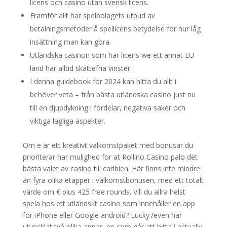
licens och casino utan svensk licens.
Framför allt har spelbolagets utbud av
betalningsmetoder å spellicens betydelse för hur låg
insättning man kan göra.
Utländska casinon som har licens we ett annat EU-
land har alltid skattefria vinster.
I denna guidebook för 2024 kan hitta du allt i
behöver veta – från bästa utländska casino just nu
till en djupdykning i fördelar, negativa saker och
viktiga lagliga aspekter.
Om e är ett kreativt välkomstpaket med bonusar du
prioriterar har mulighed for at Rollino Casino palo det
bästa valet av casino till caribien. Här finns inte mindre
än fyra olika etapper i välkomstbonusen, med ett totalt
värde om € plus 425 free rounds. Vill du allra helst
spela hos ett utländskt casino som innehåller en app
för iPhone eller Google android? Lucky7even har
utvecklat två olika appar, en som går att hitta i actually