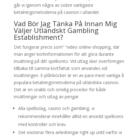
går vi igenom några av sobre vanligaste
betalningsmetoderna på casinon i utlandet.
Vad Bör Jag Tänka På Innan Mig
Väljer Utländskt Gambling
Establishment?
Det fungerar precis som” “video online-shopping, där
man anger kortinformationen för att göra durante
insättning på ditt spelkonto. Vid uttag sker överföringen
tillbaka till samma kortfattat som användes vid
insättningen. E-plånböcker är en av para mest vanliga å
populära betalningsmetoderna på utländska casinon.
Det är en snabb och smidig procedur för både
insättningar och uttag av pengar.
Alla spelbolag, casino och gambling, vi
rekommenderar innehåller alltid en ansedd spellicens
med kontroller och krav.
Det existerar flera anledningar right up until varför vi