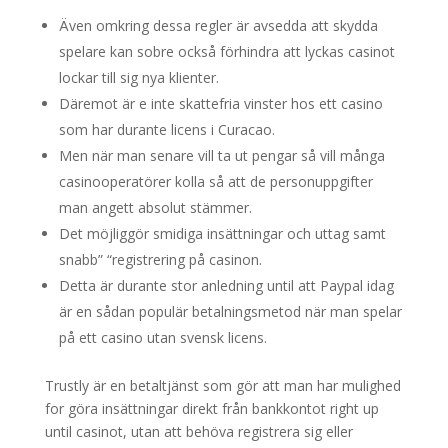
Även omkring dessa regler är avsedda att skydda
spelare kan sobre också förhindra att lyckas casinot
lockar till sig nya klienter.
Däremot är e inte skattefria vinster hos ett casino
som har durante licens i Curacao.
Men när man senare vill ta ut pengar så vill många
casinooperatörer kolla så att de personuppgifter
man angett absolut stämmer.
Det möjliggör smidiga insättningar och uttag samt
snabb” “registrering på casinon.
Detta är durante stor anledning until att Paypal idag
är en sådan populär betalningsmetod när man spelar
på ett casino utan svensk licens.
Trustly är en betaltjänst som gör att man har mulighed
for göra insättningar direkt från bankkontot right up
until casinot, utan att behöva registrera sig eller