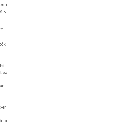
dtam
a -,
re.
ték
dni
ábbá
an.
épen
ódnod
z