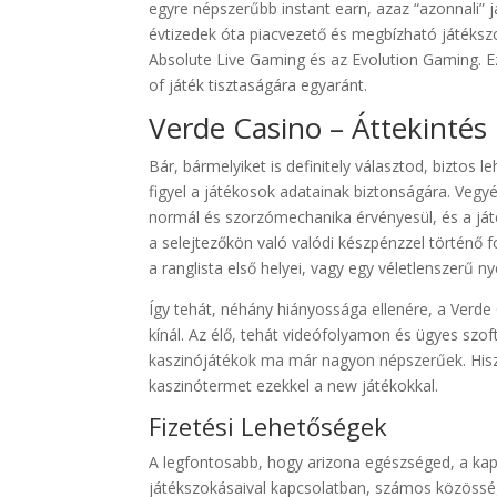
egyre népszerűbb instant earn, azaz “azonnali” j
évtizedek óta piacvezető és megbízható játékszol
Absolute Live Gaming és az Evolution Gaming. Ez
of játék tisztaságára egyaránt.
Verde Casino – Áttekintés
Bár, bármelyiket is definitely választod, biztos
figyel a játékosok adatainak biztonságára. Vegyé
normál és szorzómechanika érvényesül, és a ját
a selejtezőkön való valódi készpénzzel történő
a ranglista első helyei, vagy egy véletlenszerű
Így tehát, néhány hiányossága ellenére, a Verd
kínál. Az élő, tehát videófolyamon és ügyes szo
kaszinójátékok ma már nagyon népszerűek. Hisze
kaszinótermet ezekkel a new játékokkal.
Fizetési Lehetőségek
A legfontosabb, hogy arizona egészséged, a kap
játékszokásaival kapcsolatban, számos közössé