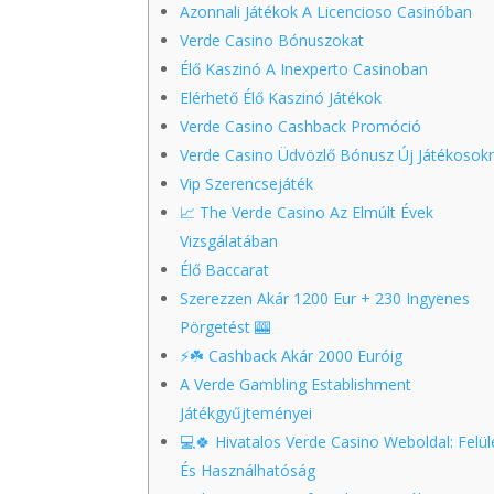
Azonnali Játékok A Licencioso Casinóban
Verde Casino Bónuszokat
Élő Kaszinó A Inexperto Casinoban
Elérhető Élő Kaszinó Játékok
Verde Casino Cashback Promóció
Verde Casino Üdvözlő Bónusz Új Játékosok
Vip Szerencsejáték
📈 The Verde Casino Az Elmúlt Évek
Vizsgálatában
Élő Baccarat
Szerezzen Akár 1200 Eur + 230 Ingyenes
Pörgetést 🎰
⚡️☘️ Cashback Akár 2000 Euróig
A Verde Gambling Establishment
Játékgyűjteményei
💻🍀 Hivatalos Verde Casino Weboldal: Felül
És Használhatóság