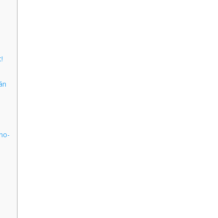
!
lán
no-