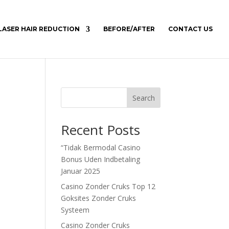
LASER HAIR REDUCTION
BEFORE/AFTER
CONTACT US
Search
Recent Posts
“Tidak Bermodal Casino
Bonus Uden Indbetaling
Januar 2025
Casino Zonder Cruks Top 12
Goksites Zonder Cruks
Systeem
Casino Zonder Cruks