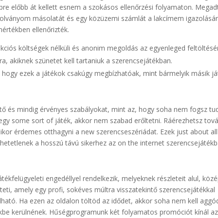
e előbb át kellett esnem a szokásos ellenőrzési folyamaton. Mega
olványom másolatát és egy közüzemi számlát a lakcímem igazolásár
értékben ellenőrizték.
akciós költségek nélküli és anonim megoldás az egyenleged feltöltésé
a, akiknek szünetet kell tartaniuk a szerencsejátékban.
 hogy ezek a játékok csakúgy megbízhatóak, mint bármelyik másik já
tő és mindig érvényes szabályokat, mint az, hogy soha nem fogsz tu
gy some sort of játék, akkor nem szabad erőltetni. Ráérezhetsz tov
ikor érdemes otthagyni a new szerencseszériádat. Ezek just about all
etetlenek a hosszú távú sikerhez az on the internet szerencsejátékb
ékfelügyeleti engedéllyel rendelkezik, melyeknek részleteit alul, köz
lteti, amely egy profi, sokéves múltra visszatekintő szerencsejátékkal
lható. Ha ezen az oldalon töltöd az idődet, akkor soha nem kell agg
ezekbe kerülnének. Hűségprogramunk két folyamatos promóciót kínál a