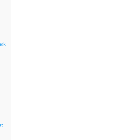
nak
et