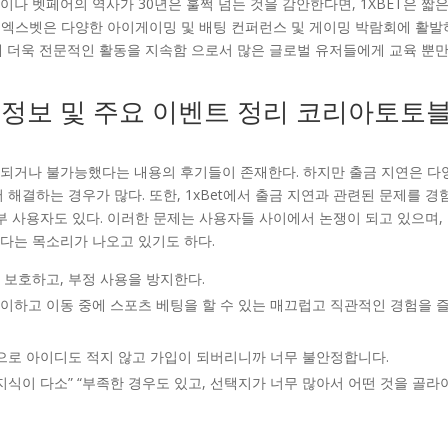
이나 벳페어의 역사가 30년은 훌쩍 넘는 것을 감안한다면, 1XBET은 짧은
 원엑스벳은 다양한 아이게이밍 및 배팅 컨퍼런스 및 게이밍 박람회에 활
 더욱 전문적인 활동을 지속함 으로서 많은 글로벌 유저들에게 교육 뿐만
 정보 및 주요 이벤트 정리 코리아토토
지연되거나 불가능했다는 내용의 후기들이 존재한다. 하지만 출금 지연은 다
서 해결하는 경우가 많다. 또한, 1xBet에서 출금 지연과 관련된 문제를 경
부 사용자도 있다. 이러한 문제는 사용자들 사이에서 논쟁이 되고 있으며,
하다는 목소리가 나오고 있기도 하다.
게 보호하고, 부정 사용을 방지한다.
이하고 이동 중에 스포츠 베팅을 할 수 있는 매끄럽고 직관적인 경험을 
으로 아이디도 적지 않고 가입이 되버리니까 너무 불안정합니다.
식이 다소” “부족한 경우도 있고, 선택지가 너무 많아서 어떤 것을 골라