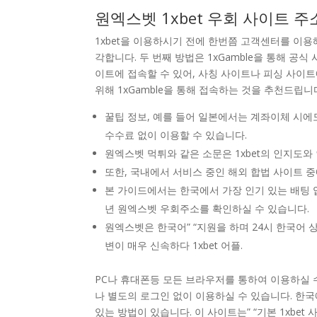
원엑스벳 1xbet 우회 사이트 
1xbet을 이용하시기 전에 한번쯤 고객센터를 이
각합니다. 두 번째 방법은 1xGamble을 통해 공식
이트에 접속할 수 있어, 사칭 사이트나 피싱 사이
위해 1xGamble을 통해 접속하는 것을 추천드립니
꿀팁 정보, 예를 들어 일본에서는 계좌이체 시에
수수료 없이 이용할 수 있습니다.
원엑스벳 먹튀와 같은 소문은 1xbet의 인지도
또한, 국내에서 서비스 중인 해외 합법 사이트 
본 가이드에서는 한국에서 가장 인기 있는 배팅 업체
년 원엑스벳 우회주소를 확인하실 수 있습니다.
원엑스벳은 한국어” “지원을 하며 24시 한국어 
변이 매우 신속하다 1xbet 어플.
PC나 휴대폰등 모든 브라우저를 통하여 이용하실 수 
나 별도의 로그인 없이 이용하실 수 있습니다. 한국
있는 방법이 있습니다. 이 사이트는” “기본 1xbe