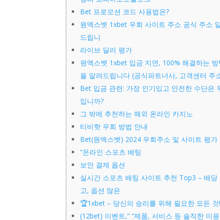
Bet 프로모션 코드 사용법은?
원엑스벳 1xbet 우회 사이트 주소 공식 주소 
드립니
라이브 딜러 평가
원엑스벳 1xbet 입금 지연, 100% 해결하는 
을 알려드립니다 (공식파트너사, 고객센터 주소
Bet 입금 관련: 가장 인기있고 안전한 수단은
입니까?
그 밖에 추천하는 해외 온라인 카지노
티비핫 우회 방법 안내
Bet(원엑스벳) 2024 우회주소 및 사이트 평가
“온라인 스포츠 베팅
보안 결제 옵션
실시간 스포츠 배팅 사이트 추천 Top3 – 배당
고, 옵션 많은
🏆1xbet – 당신의 승리를 위해 필요한 모든 것
(12bet) 이벤트,” “제품, 서비스 등 솔직한 이