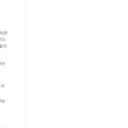
신속한
다.
 할지
하며
에서
가능