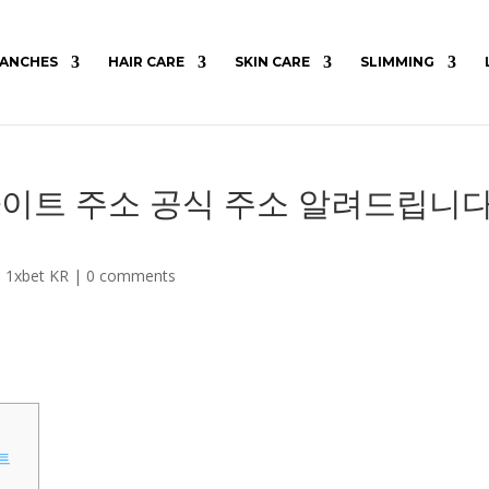
ANCHES
HAIR CARE
SKIN CARE
SLIMMING
 사이트 주소 공식 주소 알려드립니
|
1xbet KR
|
0 comments
트