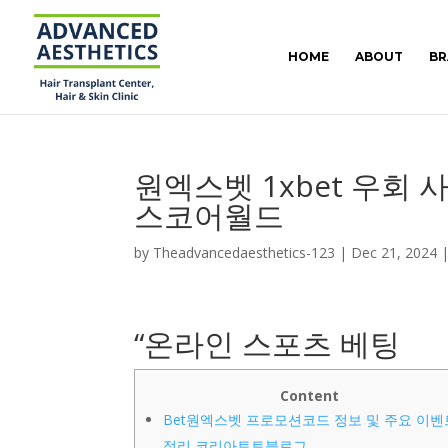
HOME
ABOUT
BR
원엑스벳 1xbet 우회
스코어월드
by
Theadvancedaesthetics-123
|
Dec 21, 2024
“온라인 스포츠 베팅
Content
Bet원엑스벳 프로모션코드 정보 및 주요 이벤
정리 코리아토토블로그