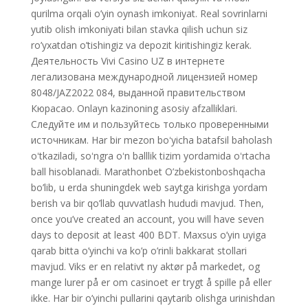
qurilma orqali o’yin oynash imkoniyat. Real sovrinlarni
yutib olish imkoniyati bilan stavka qilish uchun siz
ro’yxatdan o’tishingiz va depozit kiritishingiz kerak.
Деятельность Vivi Casino UZ в интернете
легализована международной лицензией номер
8048/JAZ2022 084, выданной правительством
Кюрасао. Onlayn kazinoning asosiy afzalliklari.
Следуйте им и пользуйтесь только проверенными
источникам. Har bir mezon boʻyicha batafsil baholash
oʻtkaziladi, soʻngra oʻn balllik tizim yordamida oʻrtacha
ball hisoblanadi. Marathonbet O’zbekistonboshqacha
bo’lib, u erda shuningdek web saytga kirishga yordam
berish va bir qo’llab quvvatlash hududi mavjud. Then,
once you’ve created an account, you will have seven
days to deposit at least 400 BDT. Maxsus o’yin uyiga
qarab bitta o’yinchi va ko’p o’rinli bakkarat stollari
mavjud. Viks er en relativt ny aktør på markedet, og
mange lurer på er om casinoet er trygt å spille på eller
ikke. Har bir o’yinchi pullarini qaytarib olishga urinishdan