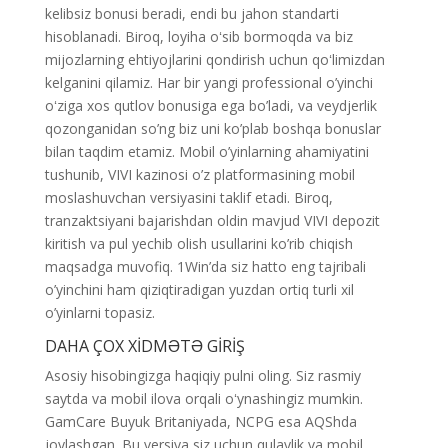
kelibsiz bonusi beradi, endi bu jahon standarti
hisoblanadi. Biroq, loyiha oʻsib bormoqda va biz
mijozlarning ehtiyojlarini qondirish uchun qoʻlimizdan
kelganini qilamiz. Har bir yangi professional o’yinchi
oʻziga xos qutlov bonusiga ega bo’ladi, va veydjerlik
qozonganidan so’ng biz uni ko’plab boshqa bonuslar
bilan taqdim etamiz. Mobil o’yinlarning ahamiyatini
tushunib, VIVI kazinosi o’z platformasining mobil
moslashuvchan versiyasini taklif etadi. Biroq,
tranzaktsiyani bajarishdan oldin mavjud VIVI depozit
kiritish va pul yechib olish usullarini ko’rib chiqish
maqsadga muvofiq. 1Win’da siz hatto eng tajribali
o’yinchini ham qiziqtiradigan yuzdan ortiq turli xil
o’yinlarni topasiz.
DAHA ÇOX XİDMƏTƏ GİRİŞ
Asosiy hisobingizga haqiqiy pulni oling. Siz rasmiy
saytda va mobil ilova orqali oʻynashingiz mumkin.
GamCare Buyuk Britaniyada, NCPG esa AQShda
joylashgan. Bu versiya siz uchun qulaylik va mobil