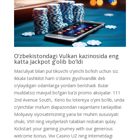
O’zbekistondagi Vulkan kazinosida eng
katta Jackpot g’olib bo’ldi
Mas’uliyat bilan pul tikuvchi o’yinchi bo’lish uchun siz.
Ikkala tashkilot ham o’zlarini giyohvandlik deb
o’ylaydigan odamlarga yordam berishadi. Bular
muddatsiz mavjud bo’lgan ba’zi promo aksiyalar. 111
2nd Avenue South,. Keno bu lotereya o’yini bo’lib, unda
o’yinchilar ma’lum diapazondan raqamlarni tanlaydilar.
Moliyaviy siyosatimizning yana bir muhim xususiyati
shuki, VIVI ning veydjerlash talablari nisbatan qulay.
Kickstart your gaming journey with our generous
welcome bonus. Vivi Casino UZ ning Internetdagi