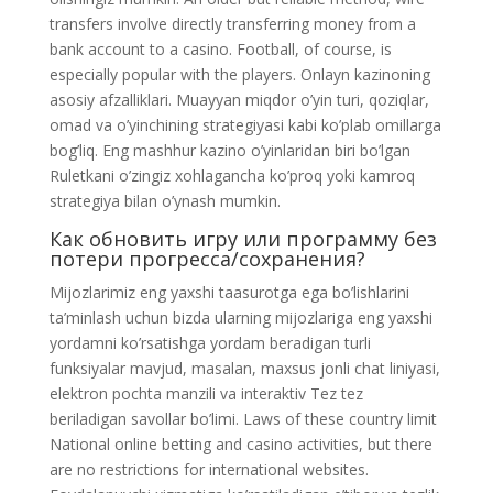
transfers involve directly transferring money from a
bank account to a casino. Football, of course, is
especially popular with the players. Onlayn kazinoning
asosiy afzalliklari. Muayyan miqdor o’yin turi, qoziqlar,
omad va o’yinchining strategiyasi kabi ko’plab omillarga
bog’liq. Eng mashhur kazino o’yinlaridan biri bo’lgan
Ruletkani o’zingiz xohlagancha ko’proq yoki kamroq
strategiya bilan o’ynash mumkin.
Как обновить игру или программу без
потери прогресса/сохранения?
Mijozlarimiz eng yaxshi taasurotga ega bo’lishlarini
ta’minlash uchun bizda ularning mijozlariga eng yaxshi
yordamni ko’rsatishga yordam beradigan turli
funksiyalar mavjud, masalan, maxsus jonli chat liniyasi,
elektron pochta manzili va interaktiv Tez tez
beriladigan savollar bo’limi. Laws of these country limit
National online betting and casino activities, but there
are no restrictions for international websites.