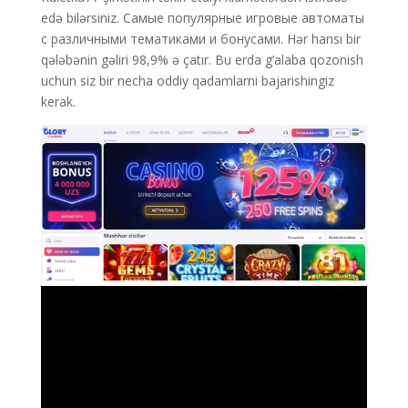
edə bilərsiniz. Самые популярные игровые автоматы
с различными тематиками и бонусами. Hər hansı bir
qələbənin gəliri 98,9% ə çatır. Bu erda g’alaba qozonish
uchun siz bir necha oddiy qadamlarni bajarishingiz
kerak.