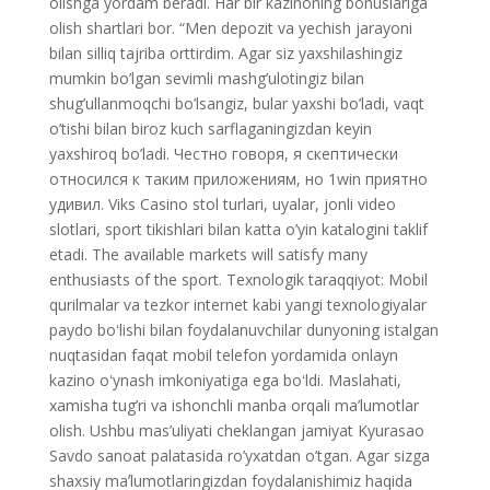
olishga yordam beradi. Har bir kazinoning bonuslariga
olish shartlari bor. “Men depozit va yechish jarayoni
bilan silliq tajriba orttirdim. Agar siz yaxshilashingiz
mumkin bo’lgan sevimli mashg’ulotingiz bilan
shug’ullanmoqchi bo’lsangiz, bular yaxshi bo’ladi, vaqt
o’tishi bilan biroz kuch sarflaganingizdan keyin
yaxshiroq bo’ladi. Честно говоря, я скептически
относился к таким приложениям, но 1win приятно
удивил. Viks Casino stol turlari, uyalar, jonli video
slotlari, sport tikishlari bilan katta o’yin katalogini taklif
etadi. The available markets will satisfy many
enthusiasts of the sport. Texnologik taraqqiyot: Mobil
qurilmalar va tezkor internet kabi yangi texnologiyalar
paydo boʻlishi bilan foydalanuvchilar dunyoning istalgan
nuqtasidan faqat mobil telefon yordamida onlayn
kazino oʻynash imkoniyatiga ega boʻldi. Maslahati,
xamisha tug’ri va ishonchli manba orqali ma’lumotlar
olish. Ushbu mas’uliyati cheklangan jamiyat Kyurasao
Savdo sanoat palatasida ro’yxatdan o’tgan. Agar sizga
shaxsiy maʼlumotlaringizdan foydalanishimiz haqida