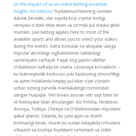
on-the-impact-of-ai-on-online-betting-essential-
insights-for-bettors/
foydalanuvchilarining sonidan
dalolat beradiki, ular saytda koʻp oʻyinlar borligi,
versiyasi oʻzbek tilida ekani va soʻmda pul stavka qilish
mumkin. Live betting applies here to most of the
available sports and allows you to select your stakes
during the events. Katta bonuslar va aksiyalar ularga
mijozlar atrofidagi rag’batlantirish tarkibidagi
samimiyatni sarflaydi. Faqat eng yaxshi takliflar
O’zbekiston haftada bir marta. Litsenziya ko’rsatkichi –
bu bukmeykerlik kontorasi yoki kazinoning ishonchliligi
va ayrim holatlarda haqiqiy pul bilan o’yin o’ynash
uchun sizning parvolik mamlakatingiz tomonidan
olingan huquqlar. VIVI ilovasi asosan veb sayt bilan bir
xil funksiyalar bilan jihozlangan. Biz Polsha, Hindiston,
Rossiya, Turkiya, Chexiya va O’zbekistondan mijozlarni
qabul qilamiz. Odatda, bu juda qiyin va shartli
bo’lmasligi kerak, chunki bu sizdan kelajakda to’lovlarni
o’tkazish va boshqa foydalarni ta’minlash va oldini