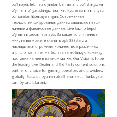
boʻlmaydi, lekin siz oʻyindan bahramand boʻlishingiz va
oʻyinlarni oʻrganishingiz mumkin. Kyurasao ma’muriyati
tomonidan litsenziyalangan. Современные
технологии шифрования данных защищают ваши
личные и финансовые данные. Live kazino bepul
oʻynashni taqdim etmaydi. За какие то считанные
минуты вы можете скачать apk 888starz и
насладиться огромным количеством различных
игр, слотов, а так же болеть за любимую команду,
поставив на нее в важном матче. Our Vision is to be
the leading Live Dealer and 3rd Party content solutions
partner of choice for gaming operators and providers,
globally. Eləcə də oyunları ətraflı analiz edə, funksiyaları
tam öyrənə bilərsiniz.