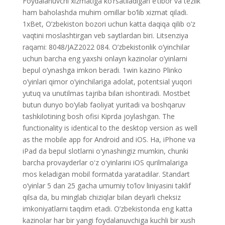
Foydalanuvchi xizmatiga ko’rsatiladigan e’tibor va tezlik
ham baholashda muhim omillar bo’lib xizmat qiladi.
1xBet, O’zbekiston bozori uchun katta daqiqa qilib o’z
vaqtini moslashtirgan veb saytlardan biri. Litsenziya
raqami: 8048/JAZ2022 084. O’zbekistonlik o’yinchilar
uchun barcha eng yaxshi onlayn kazinolar o’yinlarni
bepul o’ynashga imkon beradi. 1win kazino Plinko
o’yinlari qimor o’yinchilariga adolat, potentsial yuqori
yutuq va unutilmas tajriba bilan ishontiradi. Mostbet
butun dunyo bo’ylab faoliyat yuritadi va boshqaruv
tashkilotining bosh ofisi Kiprda joylashgan. The
functionality is identical to the desktop version as well
as the mobile app for Android and iOS. Ha, iPhone va
iPad da bepul slotlarni oʻynashingiz mumkin, chunki
barcha provayderlar oʻz oʻyinlarini iOS qurilmalariga
mos keladigan mobil formatda yaratadilar. Standart
o’yinlar 5 dan 25 gacha umumiy to’lov liniyasini taklif
qilsa da, bu minglab chiziqlar bilan deyarli cheksiz
imkoniyatlarni taqdim etadi. O’zbekistonda eng katta
kazinolar har bir yangi foydalanuvchiga kuchli bir xush