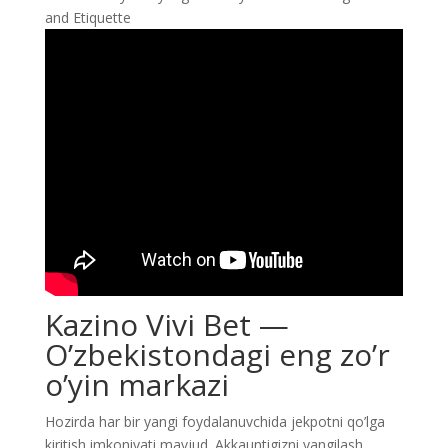
Kazino Vivi Bet —
O’zbekistondagi eng zo’r
o’yin markazi
Hozirda har bir yangi foydalanuvchida jekpotni qo’lga
kiritish imkoniyati mavjud. Akkauntigizni yangilash