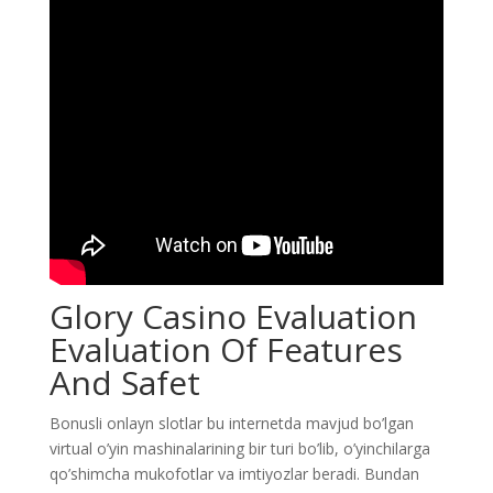
Glory Casino Evaluation
Evaluation Of Features
And Safet
Bonusli onlayn slotlar bu internetda mavjud bo’lgan
virtual o’yin mashinalarining bir turi bo’lib, o’yinchilarga
qo’shimcha mukofotlar va imtiyozlar beradi. Bundan